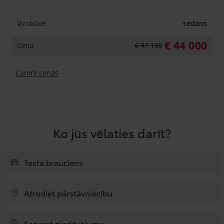
Virsbūve
sedans
€ 44 000
Cena
€ 47 100
Camry cenas
Ko jūs vēlaties darīt?
Testa brauciens
Atrodiet pārstāvniecību
Saņemt piedāvājumu