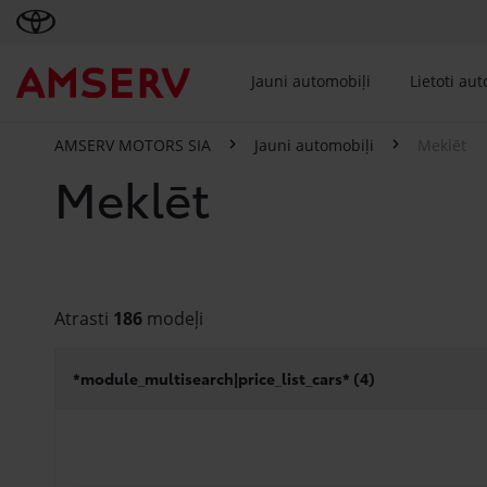
Jauni automobiļi
Lietoti au
AMSERV MOTORS SIA
Jauni automobiļi
Meklēt
Meklēt
Atrasti
186
modeļi
*module_multisearch|price_list_cars* (
4
)