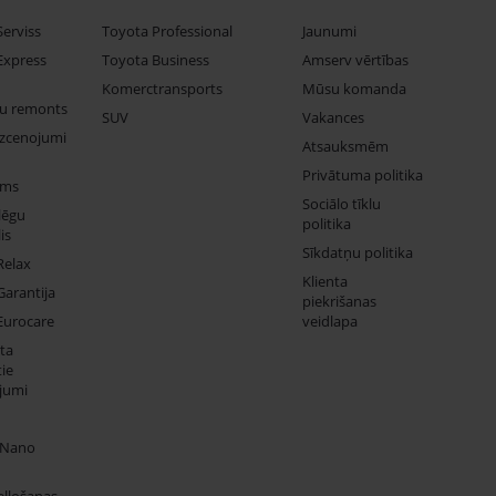
Serviss
Toyota Professional
Jaunumi
Express
Toyota Business
Amserv vērtības
Komerctransports
Mūsu komanda
ju remonts
SUV
Vakances
izcenojumi
Atsauksmēm
Privātuma politika
ums
Sociālo tīklu
lēgu
politika
is
Sīkdatņu politika
Relax
Klienta
Garantija
piekrišanas
Eurocare
veidlapa
ta
ie
jumi
 Nano
eļļošanas