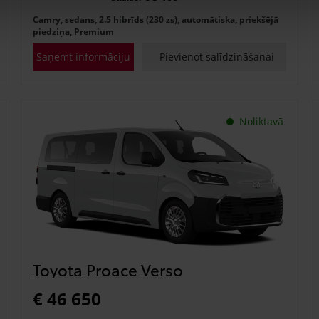
Camry, sedans, 2.5 hibrīds (230 zs), automātiska, priekšējā
piedziņa, Premium
Saņemt informāciju
Pievienot salīdzināšanai
Noliktavā
Toyota Proace Verso
€ 46 650