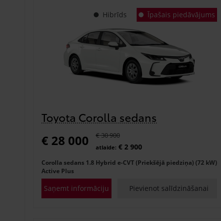
Hibrīds
Īpašais piedāvājums
Toyota Corolla sedans
€ 30 900
€ 28 000
€ 2 900
atlaide:
Corolla sedans 1.8 Hybrid e-CVT (Priekšējā piedziņa) (72 kW)
Active Plus
Saņemt informāciju
Pievienot salīdzināšanai