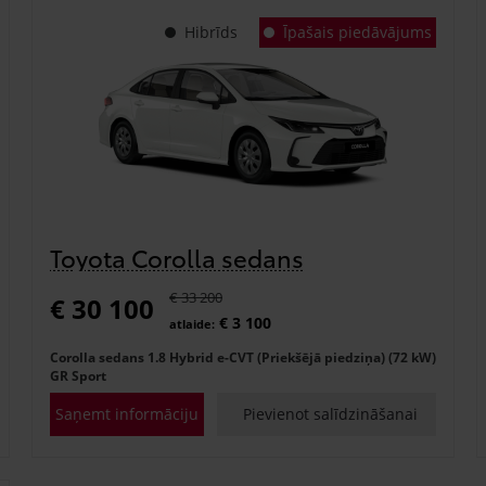
Hibrīds
Īpašais piedāvājums
Toyota Corolla sedans
€ 33 200
€ 30 100
€ 3 100
atlaide:
Corolla sedans 1.8 Hybrid e-CVT (Priekšējā piedziņa) (72 kW)
GR Sport
Saņemt informāciju
Pievienot salīdzināšanai