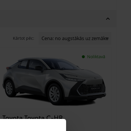
Kārtot pēc:
Noliktavā
Toyota Toyota C-HR
€ 33 450