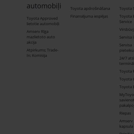
automobiļi
Toyota apdrošināšana
Toyota 
Finansējuma iespējas
Toyota 
Toyota Approved
Service
lietotie automobiļi
Virsbūv
Amserv Rīga
mazlietoto auto
Servisa 
akcija
Servisa
Atpirkums; Trade-
pieteik
In; Komisija
24/7 ats
termināl
Toyota 
Toyota 
Toyota 
MyToyo
savienot
pakalpo
Riepas
Amserv
kapsula
Dzinēja 