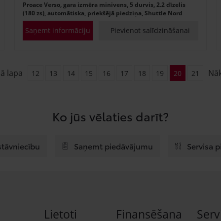
Proace Verso, gara izmēra minivens, 5 durvis, 2.2 dīzelis
(180 zs), automātiska, priekšējā piedziņa, Shuttle Nord
Saņemt informāciju
Pievienot salīdzināšanai
jā lapa
Nā
12
13
14
15
16
17
18
19
20
21
Ko jūs vēlaties darīt?
stāvniecību
Saņemt piedāvājumu
Servisa 
Lietoti
Finansēšana
Serv