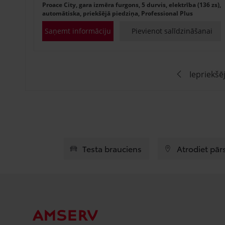
Proace City, gara izmēra furgons, 5 durvis, elektrība (136 zs),
automātiska, priekšējā piedziņa, Professional Plus
Saņemt informāciju
Pievienot salīdzināšanai
Iepriekšē
Testa brauciens
Atrodiet pār