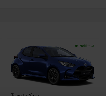
Noliktavā
Toyota Yaris
€ 24 900