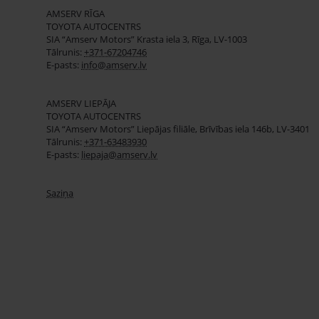
AMSERV RĪGA
TOYOTA AUTOCENTRS
SIA “Amserv Motors” Krasta iela 3, Rīga, LV-1003
Tālrunis:
+371-67204746
E-pasts:
info@amserv.lv
AMSERV LIEPĀJA
TOYOTA AUTOCENTRS
SIA “Amserv Motors” Liepājas filiāle, Brīvības iela 146b, LV-3401
Tālrunis:
+371-63483930
E-pasts:
liepaja@amserv.lv
Saziņa