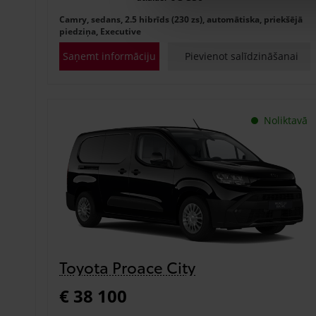
Camry, sedans, 2.5 hibrīds (230 zs), automātiska, priekšējā
piedziņa, Executive
Saņemt informāciju
Pievienot salīdzināšanai
Noliktavā
Toyota Proace City
€ 38 100