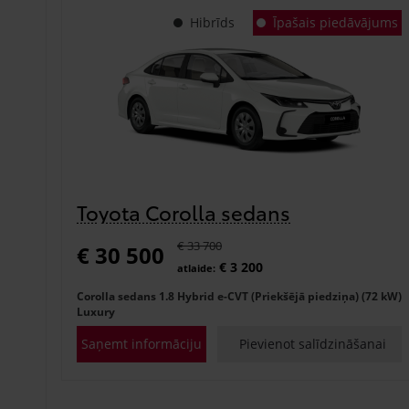
Hibrīds
Īpašais piedāvājums
Toyota Corolla sedans
€ 33 700
€ 30 500
€ 3 200
atlaide:
Corolla sedans 1.8 Hybrid e-CVT (Priekšējā piedziņa) (72 kW)
Luxury
Saņemt informāciju
Pievienot salīdzināšanai