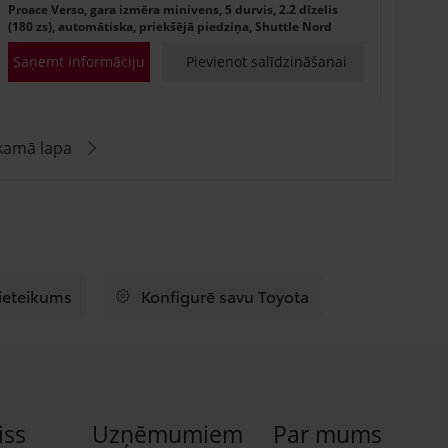
Proace Verso, gara izmēra minivens, 5 durvis, 2.2 dīzelis
(180 zs), automātiska, priekšējā piedziņa, Shuttle Nord
Saņemt informāciju
Pievienot salīdzināšanai
kamā lapa
pieteikums
Konfigurē savu Toyota
iss
Uzņēmumiem
Par mums