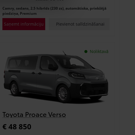
Camry, sedans, 2.5 hibrīds (230 zs), automātiska, priekšējā
piedziņa, Premium
Saņemt informāciju
Pievienot salīdzināšanai
Noliktavā
Toyota Proace Verso
€ 48 850