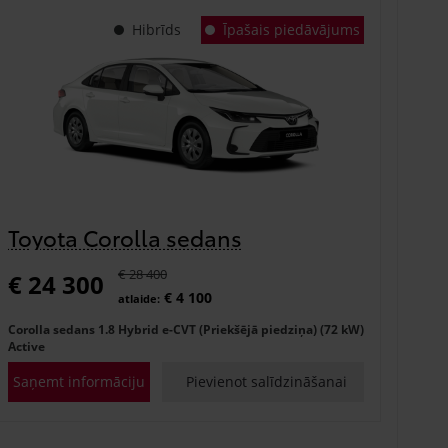
Hibrīds
Īpašais piedāvājums
Toyota Corolla sedans
€ 28 400
€ 24 300
€ 4 100
atlaide:
Corolla sedans 1.8 Hybrid e-CVT (Priekšējā piedziņa) (72 kW)
Active
Saņemt informāciju
Pievienot salīdzināšanai