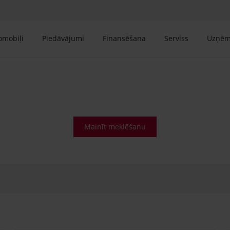
tomobiļi
Piedāvājumi
Finansēšana
Serviss
Uzņē
Mainīt meklēšanu