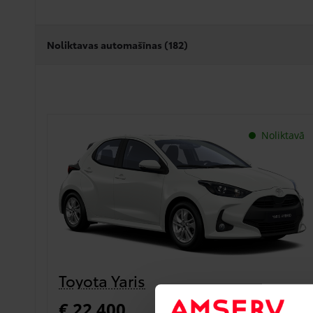
Noliktavas automašīnas (
182
)
Noliktavā
Toyota Yaris
€ 22 400