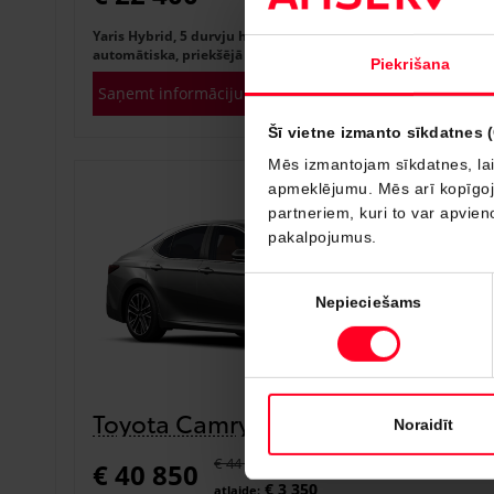
Yaris Hybrid, 5 durvju hečbeks, 1.5 hibrīds (116 zs),
automātiska, priekšējā piedziņa, Active
Piekrišana
Saņemt informāciju
Pievienot salīdzināšanai
Šī vietne izmanto sīkdatnes 
Mēs izmantojam sīkdatnes, lai
apmeklējumu. Mēs arī kopīgojam
Noliktavā
partneriem, kuri to var apvieno
pakalpojumus.
Piekrišanas
Nepieciešams
izvēle
Toyota Camry
Noraidīt
€ 44 200
€ 40 850
€ 3 350
atlaide: