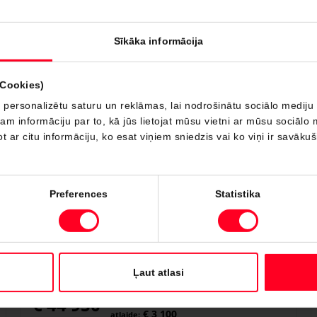
Yaris Hybrid, 5 durvju hečbeks, 1.5 hibrīds (116 zs),
automātiska, priekšējā piedziņa, Active Plus
Sīkāka informācija
Saņemt informāciju
Pievienot salīdzināšanai
(Cookies)
 personalizētu saturu un reklāmas, lai nodrošinātu sociālo mediju 
 informāciju par to, kā jūs lietojat mūsu vietni ar mūsu sociālo 
Noliktavā
t ar citu informāciju, ko esat viņiem sniedzis vai ko viņi ir savāku
Preferences
Statistika
Toyota Camry
Ļaut atlasi
€ 48 050
€ 44 950
€ 3 100
atlaide: