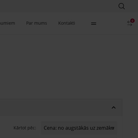
0
mumiem
Par mums
Kontakti
Kārtot pēc: