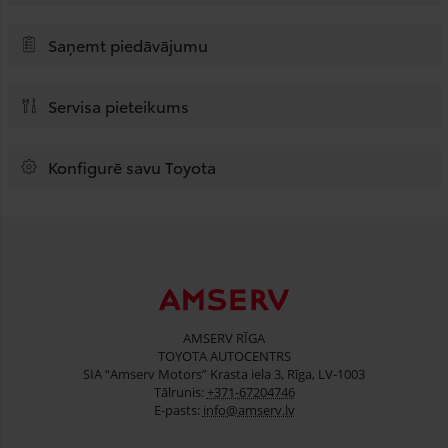
Saņemt piedāvājumu
Servisa pieteikums
Konfigurē savu Toyota
AMSERV RĪGA
TOYOTA AUTOCENTRS
SIA “Amserv Motors” Krasta iela 3, Rīga, LV-1003
Tālrunis:
+371-67204746
E-pasts:
info@amserv.lv