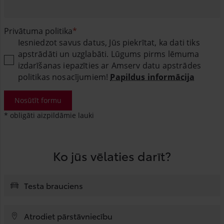
Privātuma politika
Iesniedzot savus datus, Jūs piekrītat, ka dati tiks
apstrādāti un uzglabāti. Lūgums pirms lēmuma
izdarīšanas iepazīties ar Amserv datu apstrādes
politikas nosacījumiem!
Papildus informācija
Nosūtīt formu
* obligāti aizpildāmie lauki
Ko jūs vēlaties darīt?
Testa brauciens
Atrodiet pārstāvniecību