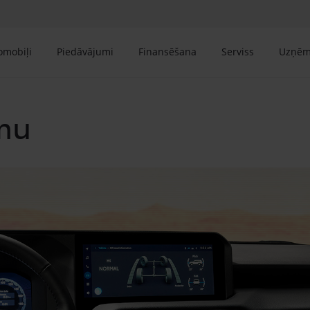
tomobiļi
Piedāvājumi
Finansēšana
Serviss
Uzņē
mu