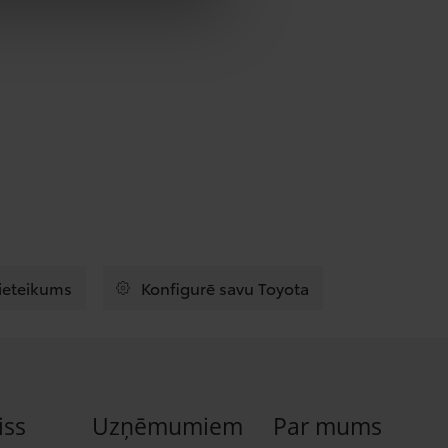
pieteikums
Konfigurē savu Toyota
iss
Uzņēmumiem
Par mums