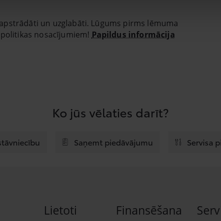
iks apstrādāti un uzglabāti. Lūgums pirms lēmuma
 politikas nosacījumiem!
Papildus informācija
Ko jūs vēlaties darīt?
stāvniecību
Saņemt piedāvājumu
Servisa 
Lietoti
Finansēšana
Serv