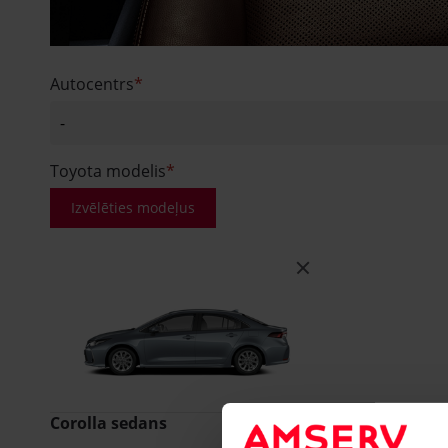
Autocentrs
Toyota modelis
Izvēlēties modeļus
Corolla sedans