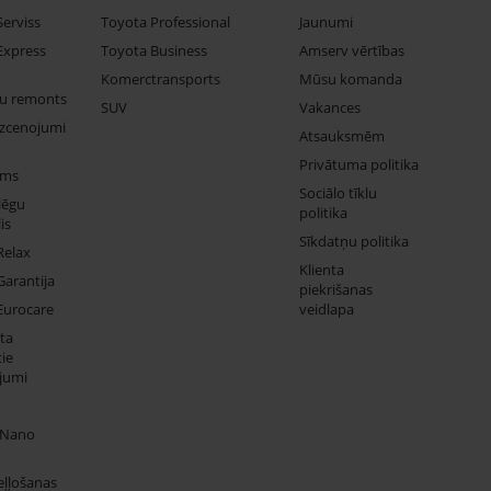
Serviss
Toyota Professional
Jaunumi
Express
Toyota Business
Amserv vērtības
Komerctransports
Mūsu komanda
ju remonts
SUV
Vakances
izcenojumi
Atsauksmēm
Privātuma politika
ums
Sociālo tīklu
lēgu
politika
is
Sīkdatņu politika
Relax
Klienta
Garantija
piekrišanas
Eurocare
veidlapa
ta
ie
jumi
 Nano
eļļošanas