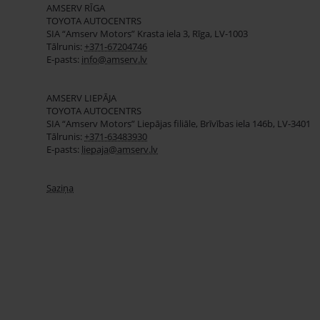
AMSERV RĪGA
TOYOTA AUTOCENTRS
SIA “Amserv Motors” Krasta iela 3, Rīga, LV-1003
Tālrunis:
+371-67204746
E-pasts:
info@amserv.lv
AMSERV LIEPĀJA
TOYOTA AUTOCENTRS
SIA “Amserv Motors” Liepājas filiāle, Brīvības iela 146b, LV-3401
Tālrunis:
+371-63483930
E-pasts:
liepaja@amserv.lv
Saziņa