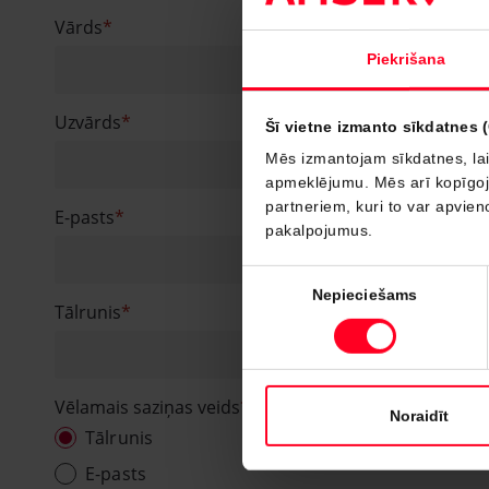
Vārds
Piekrišana
Uzvārds
Šī vietne izmanto sīkdatnes 
Mēs izmantojam sīkdatnes, lai
apmeklējumu. Mēs arī kopīgojam
partneriem, kuri to var apvieno
E-pasts
pakalpojumus.
Piekrišanas
Nepieciešams
izvēle
Tālrunis
Vēlamais saziņas veids
Noraidīt
Tālrunis
E-pasts