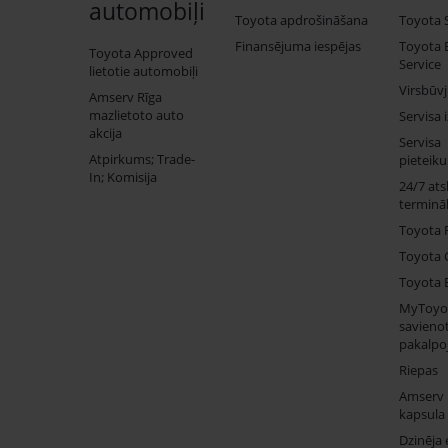
automobiļi
Toyota apdrošināšana
Toyota 
Finansējuma iespējas
Toyota 
Toyota Approved
Service
lietotie automobiļi
Virsbūv
Amserv Rīga
mazlietoto auto
Servisa 
akcija
Servisa
Atpirkums; Trade-
pieteik
In; Komisija
24/7 ats
termināl
Toyota 
Toyota 
Toyota 
MyToyo
savienot
pakalpo
Riepas
Amserv
kapsula
Dzinēja 