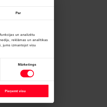
Par
funkcijas un analizētu
mediju, reklāmas un analītikas
ši, jums izmantojot viņu
Mārketings
Pieņemt visu