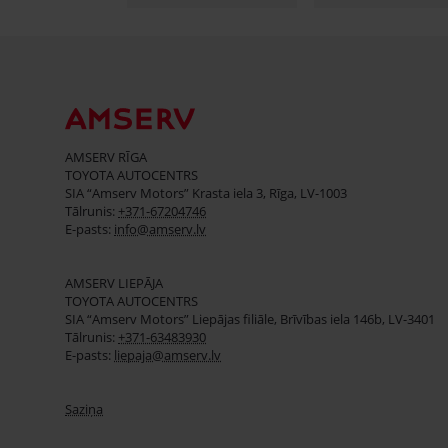
AMSERV RĪGA
TOYOTA AUTOCENTRS
SIA “Amserv Motors” Krasta iela 3, Rīga, LV-1003
Tālrunis:
+371-67204746
E-pasts:
info@amserv.lv
AMSERV LIEPĀJA
TOYOTA AUTOCENTRS
SIA “Amserv Motors” Liepājas filiāle, Brīvības iela 146b, LV-3401
Tālrunis:
+371-63483930
E-pasts:
liepaja@amserv.lv
Saziņa