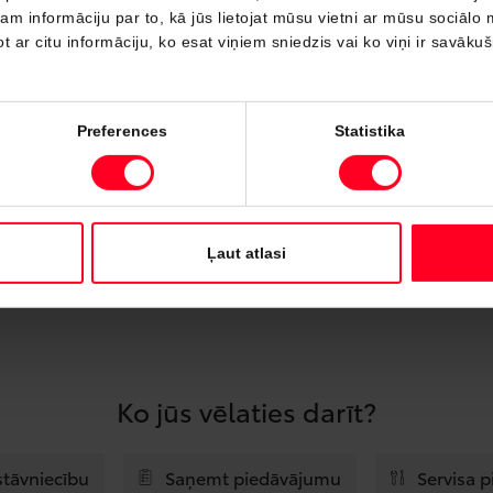
 informāciju par to, kā jūs lietojat mūsu vietni ar mūsu sociālo 
t ar citu informāciju, ko esat viņiem sniedzis vai ko viņi ir savāku
Preferences
Statistika
iks apstrādāti un uzglabāti. Lūgums pirms lēmuma
 politikas nosacījumiem!
Papildus informācija
Ļaut atlasi
Ko jūs vēlaties darīt?
stāvniecību
Saņemt piedāvājumu
Servisa 