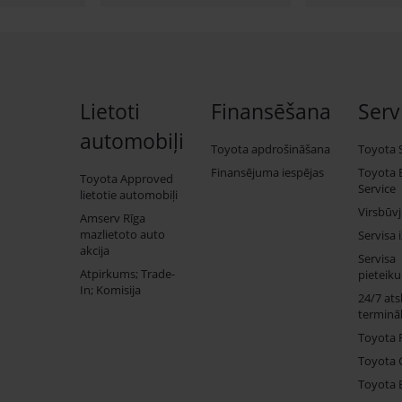
Lietoti
Finansēšana
Serv
automobiļi
Toyota apdrošināšana
Toyota 
Finansējuma iespējas
Toyota 
Toyota Approved
Service
lietotie automobiļi
Virsbūv
Amserv Rīga
mazlietoto auto
Servisa 
akcija
Servisa
Atpirkums; Trade-
pieteik
In; Komisija
24/7 ats
termināl
Toyota 
Toyota 
Toyota 