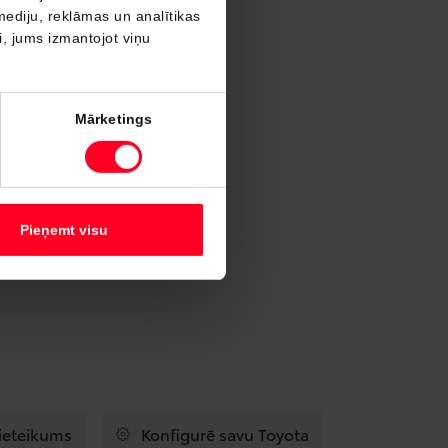
mediju, reklāmas un analītikas
ši, jums izmantojot viņu
Mārketings
Pieņemt visu
pieteikums
Konfigurē savu Toyota