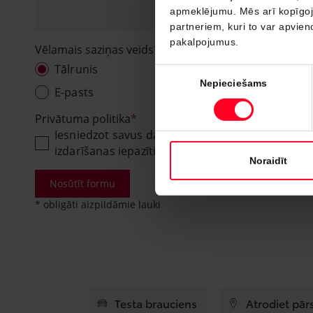
apmeklējumu. Mēs arī kopīgojam
partneriem, kuri to var apvieno
pakalpojumus.
Vēlamais saziņas veids
Tālrunis
Piekrišanas
Nepieciešams
izvēle
E-pasts
Privātuma politika
Iesniedzot savus datus, Jūs piekrītat, ka dati t
izdarīšanas iepazīties ar Amserv datu apstrādes
Noraidīt
Nosūtīt formu
* obligāti aizpildāmie lauki
Testa brauciens
Atrodiet pār