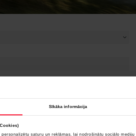
Sīkāka informācija
(Cookies)
 personalizētu saturu un reklāmas, lai nodrošinātu sociālo mediju 