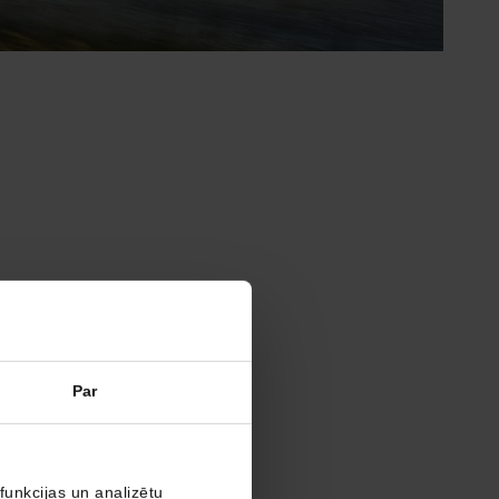
Par
funkcijas un analizētu