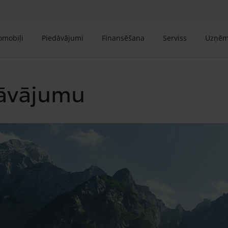
tomobiļi
Piedāvājumi
Finansēšana
Serviss
Uzņē
āvājumu