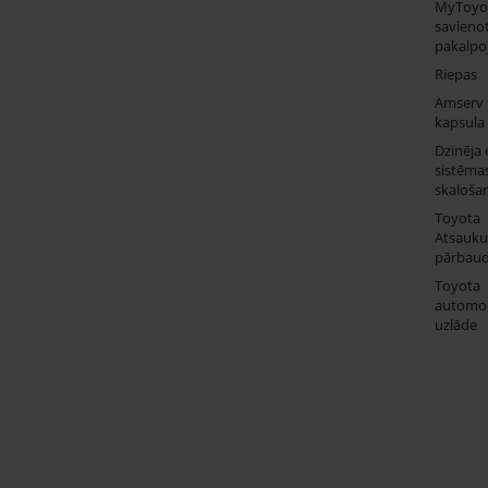
MyToyo
savienot
pakalpo
Riepas
Amserv
kapsula
Dzinēja 
sistēma
skaloša
Toyota
Atsauk
pārbau
Toyota
automob
uzlāde