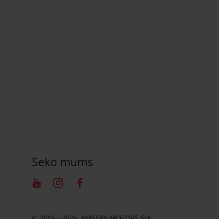
Seko mums
Youtube
Instagram
Facebook
© 2016 - 2026, AMSERV MOTORS SIA