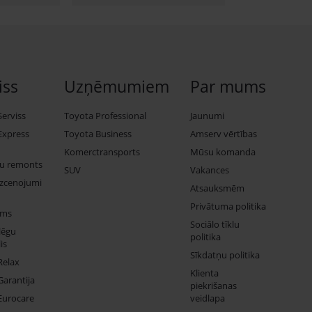
iss
Uzņēmumiem
Par mums
Serviss
Toyota Professional
Jaunumi
Express
Toyota Business
Amserv vērtības
Komerctransports
Mūsu komanda
ju remonts
SUV
Vakances
izcenojumi
Atsauksmēm
Privātuma politika
ums
Sociālo tīklu
lēgu
politika
is
Sīkdatņu politika
Relax
Klienta
Garantija
piekrišanas
Eurocare
veidlapa