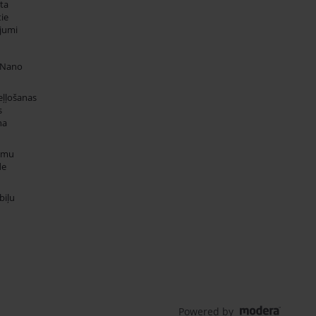
ta
ie
jumi
 Nano
eļļošanas
s
na
umu
de
iļu
Powered by