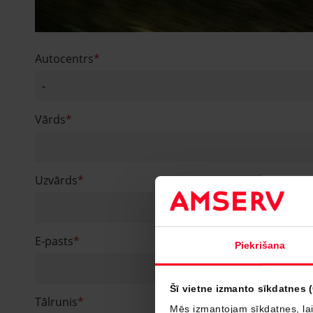
Autocentrs
Vārds
Uzvārds
E-pasts
Piekrišana
Šī vietne izmanto sīkdatnes 
Tālrunis
Mēs izmantojam sīkdatnes, lai