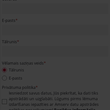
E-pasts
Tālrunis
Vēlamais saziņas veids
Tālrunis
E-pasts
Privātuma politika
Iesniedzot savus datus, Jūs piekrītat, ka dati tiks
apstrādāti un uzglabāti. Lūgums pirms lēmuma
izdarīšanas iepazīties ar Amserv datu apstrādes
politikas nosacījumiem!
Papildus informācija