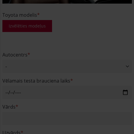
Toyota modelis
Izvēlēties modeļus
Autocentrs
Vēlamais testa brauciena laiks
Vārds
Uzvārds