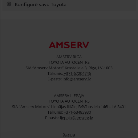
Konfigurē savu Toyota
AMSERV RĪGA
TOYOTA AUTOCENTRS
SIA “Amserv Motors” Krasta iela 3, Rīga, LV-1003
Tālrunis:
+371-67204746
E-pasts:
info@amserv.lv
AMSERV LIEPĀJA
TOYOTA AUTOCENTRS
SIA “Amserv Motors” Liepājas filiāle, Brīvības iela 146b, LV-3401
Tālrunis:
+371-63483930
E-pasts:
liepaja@amserv.lv
Saziņa