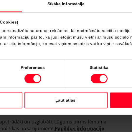
Sīkāka informācija
(Cookies)
 personalizētu saturu un reklāmas, lai nodrošinātu sociālo mediju 
 informāciju par to, kā jūs lietojat mūsu vietni ar mūsu sociālo 
t ar citu informāciju, ko esat viņiem sniedzis vai ko viņi ir savāku
Preferences
Statistika
Ļaut atlasi
iks apstrādāti un uzglabāti. Lūgums pirms lēmuma
 politikas nosacījumiem!
Papildus informācija