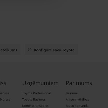
pieteikums
Konfigurē savu Toyota
iss
Uzņēmumiem
Par mums
Serviss
Toyota Professional
Jaunumi
Express
Toyota Business
Amserv vērtības
Komerctransports
Mūsu komanda