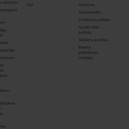
ju remonts
SUV
Vakances
izcenojumi
Atsauksmēm
Privātuma politika
ums
Sociālo tīklu
lēgu
politika
is
Sīkdatņu politika
Relax
Klienta
Garantija
piekrišanas
Eurocare
veidlapa
ta
ie
jumi
 Nano
eļļošanas
s
na
umu