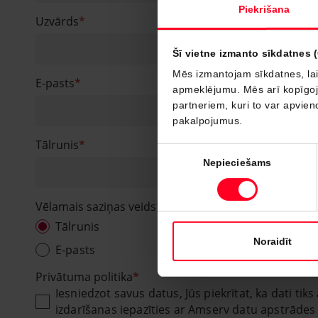
Piekrišana
Uzvārds
Šī vietne izmanto sīkdatnes 
Mēs izmantojam sīkdatnes, lai
E-pasts
apmeklējumu. Mēs arī kopīgojam
partneriem, kuri to var apvieno
pakalpojumus.
Tālrunis
Piekrišanas
Nepieciešams
izvēle
Vēlamais saziņas veids
Tālrunis
Noraidīt
E-pasts
Privātuma politika
Iesniedzot savus datus, Jūs piekrītat, ka dati t
izdarīšanas iepazīties ar Amserv datu apstrādes