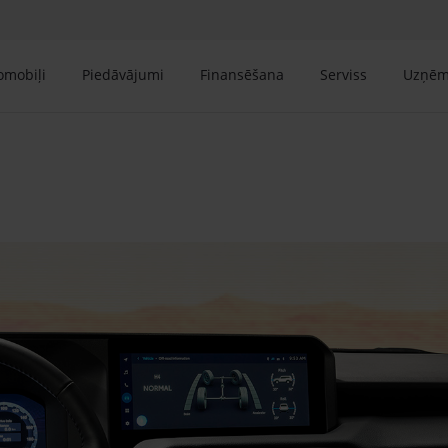
tomobiļi
Piedāvājumi
Finansēšana
Serviss
Uzņē