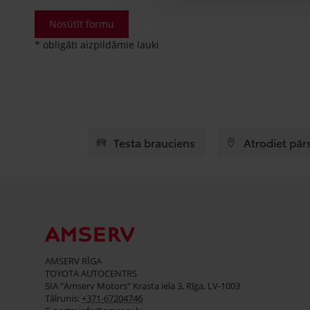
Nosūtīt formu
* obligāti aizpildāmie lauki
Testa brauciens
Atrodiet pār
AMSERV RĪGA
TOYOTA AUTOCENTRS
SIA “Amserv Motors” Krasta iela 3, Rīga, LV-1003
Tālrunis:
+371-67204746