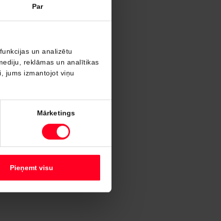
Par
funkcijas un analizētu
mediju, reklāmas un analītikas
ši, jums izmantojot viņu
Mārketings
Pieņemt visu