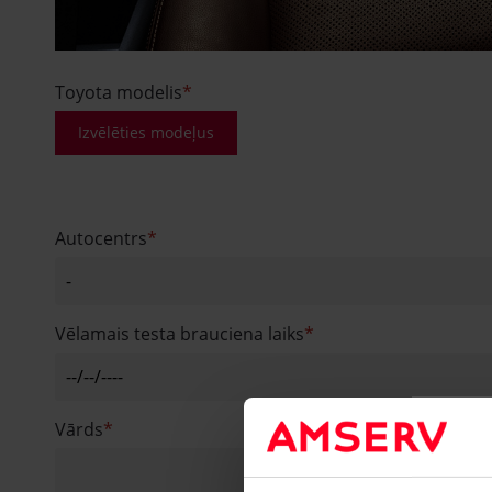
Toyota modelis
Izvēlēties modeļus
Autocentrs
Vēlamais testa brauciena laiks
Vārds