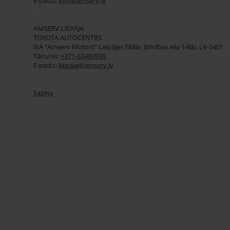
E-pasts:
info@amserv.lv
AMSERV LIEPĀJA
TOYOTA AUTOCENTRS
SIA “Amserv Motors” Liepājas filiāle, Brīvības iela 146b, LV-3401
Tālrunis:
+371-63483930
E-pasts:
liepaja@amserv.lv
Saziņa