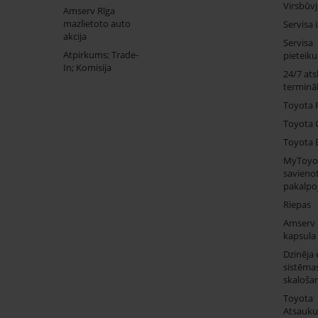
Virsbūv
Amserv Rīga
mazlietoto auto
Servisa 
akcija
Servisa
Atpirkums; Trade-
pieteik
In; Komisija
24/7 ats
termināl
Toyota 
Toyota 
Toyota 
MyToyo
savienot
pakalpo
Riepas
Amserv
kapsula
Dzinēja 
sistēma
skaloša
Toyota
Atsauk