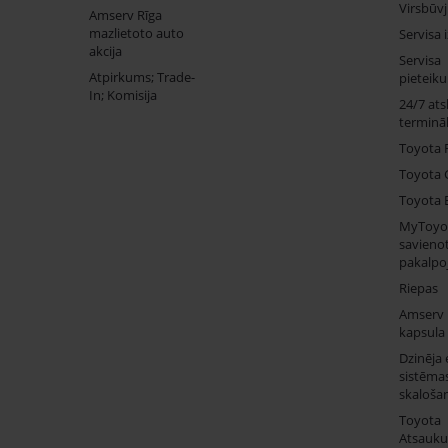
Virsbūv
Amserv Rīga
mazlietoto auto
Servisa 
akcija
Servisa
Atpirkums; Trade-
pieteik
In; Komisija
24/7 ats
termināl
Toyota 
Toyota 
Toyota 
MyToyo
savienot
pakalpo
Riepas
Amserv
kapsula
Dzinēja 
sistēma
skaloša
Toyota
Atsauk