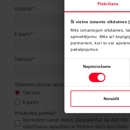
Piekrišana
Uzvārds
Šī vietne izmanto sīkdatnes 
Mēs izmantojam sīkdatnes, lai
E-pasts
apmeklējumu. Mēs arī kopīgojam
partneriem, kuri to var apvieno
pakalpojumus.
Tālrunis
Piekrišanas
Nepieciešams
izvēle
Vēlamais saziņas veids
Tālrunis
Noraidīt
E-pasts
Privātuma politika
Iesniedzot savus datus, Jūs piekrītat, ka dati t
izdarīšanas iepazīties ar Amserv datu apstrādes