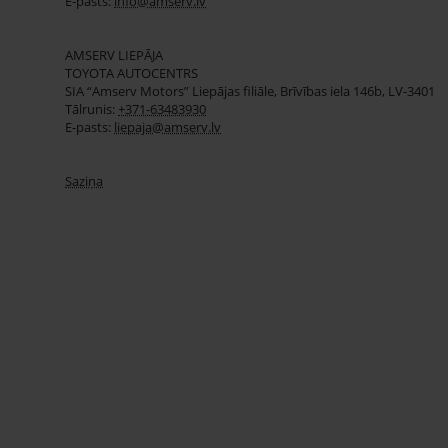
E-pasts:
info@amserv.lv
AMSERV LIEPĀJA
TOYOTA AUTOCENTRS
SIA “Amserv Motors” Liepājas filiāle, Brīvības iela 146b, LV-3401
Tālrunis:
+371-63483930
E-pasts:
liepaja@amserv.lv
Saziņa