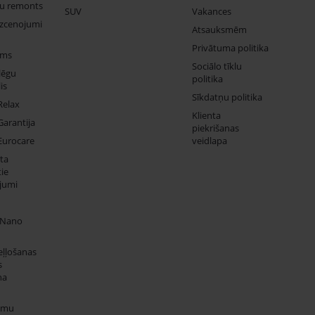
ju remonts
SUV
Vakances
izcenojumi
Atsauksmēm
Privātuma politika
ums
Sociālo tīklu
lēgu
politika
is
Sīkdatņu politika
Relax
Klienta
Garantija
piekrišanas
Eurocare
veidlapa
ta
ie
jumi
 Nano
eļļošanas
s
na
umu