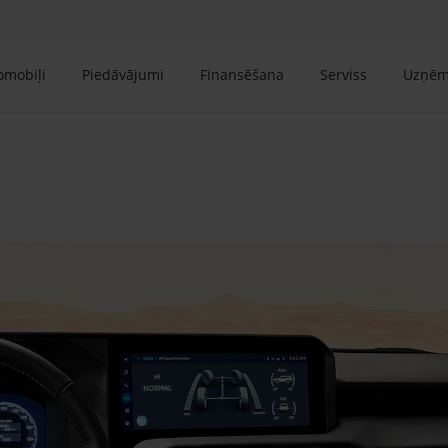
tomobiļi
Piedāvājumi
Finansēšana
Serviss
Uzņē