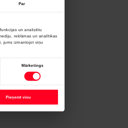
Par
funkcijas un analizētu
mediju, reklāmas un analītikas
ši, jums izmantojot viņu
Mārketings
Pieņemt visu