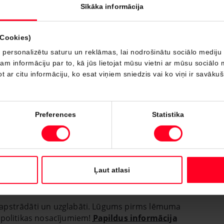
Sīkāka informācija
(Cookies)
 personalizētu saturu un reklāmas, lai nodrošinātu sociālo mediju 
 informāciju par to, kā jūs lietojat mūsu vietni ar mūsu sociālo 
t ar citu informāciju, ko esat viņiem sniedzis vai ko viņi ir savāku
Preferences
Statistika
Ļaut atlasi
iks apstrādāti un uzglabāti. Lūgums pirms lēmuma
 politikas nosacījumiem!
Papildus informācija