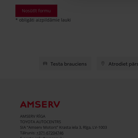
Nosūtīt formu
* obligāti aizpildāmie lauki
Testa brauciens
Atrodiet pār
AMSERV RĪGA
TOYOTA AUTOCENTRS
SIA “Amserv Motors” Krasta iela 3, Rīga, LV-1003
Tālrunis:
+371-67204746