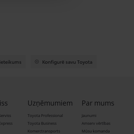
pieteikums
Konfigurē savu Toyota
iss
Uzņēmumiem
Par mums
Serviss
Toyota Professional
Jaunumi
Express
Toyota Business
Amserv vērtības
Komerctransports
Mūsu komanda