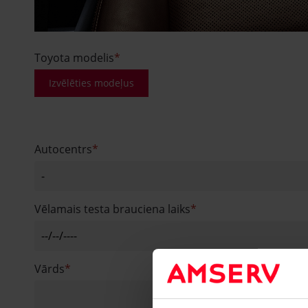
Toyota modelis
Izvēlēties modeļus
Autocentrs
Vēlamais testa brauciena laiks
Vārds