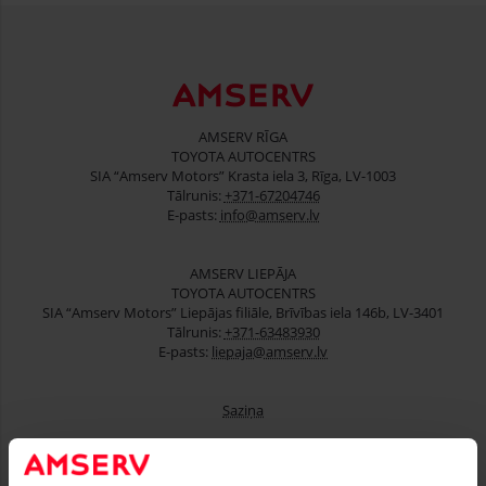
AMSERV RĪGA
TOYOTA AUTOCENTRS
SIA “Amserv Motors” Krasta iela 3, Rīga, LV-1003
Tālrunis:
+371-67204746
E-pasts:
info@amserv.lv
AMSERV LIEPĀJA
TOYOTA AUTOCENTRS
SIA “Amserv Motors” Liepājas filiāle, Brīvības iela 146b, LV-3401
Tālrunis:
+371-63483930
E-pasts:
liepaja@amserv.lv
Saziņa