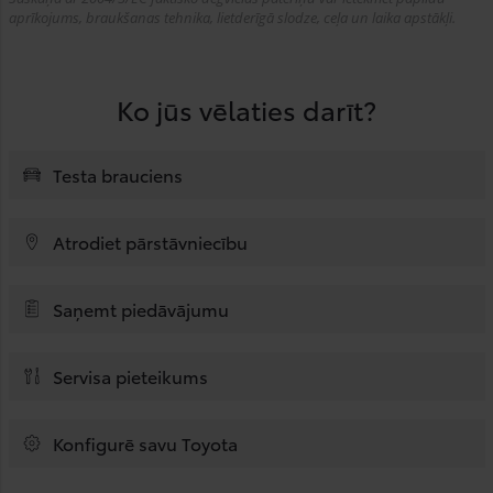
aprīkojums, braukšanas tehnika, lietderīgā slodze, ceļa un laika apstākļi.
Ko jūs vēlaties darīt?
Testa brauciens
Atrodiet pārstāvniecību
Saņemt piedāvājumu
Servisa pieteikums
Konfigurē savu Toyota