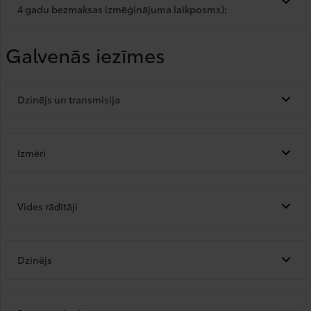
4 gadu bezmaksas izmēģinājuma laikposms):
Galvenās iezīmes
Dzinējs un transmisija
Izmēri
Vides rādītāji
Dzinējs