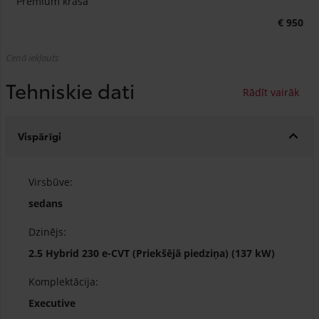
Premium krāsā
€ 950
Cenā iekļauts
Tehniskie dati
Vispārīgi
Virsbūve:
sedans
Dzinējs:
2.5 Hybrid 230 e-CVT (Priekšējā piedziņa) (137 kW)
Komplektācija:
Executive