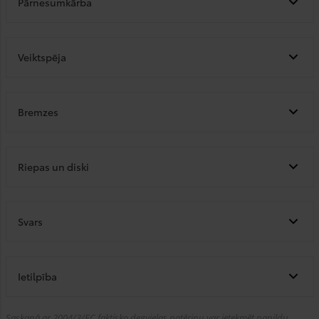
Pārnesumkārba
Veiktspēja
Bremzes
Riepas un diski
Svars
Ietilpība
Saskaņā ar 2004/3/EC faktisko degvielas patēriņu var ietekmēt papildu