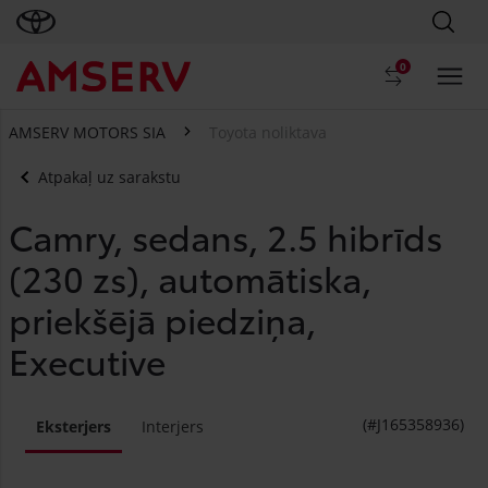
0
AMSERV MOTORS SIA
Toyota noliktava
Atpakaļ uz sarakstu
Camry, sedans, 2.5 hibrīds
(230 zs), automātiska,
priekšējā piedziņa,
Executive
(#J165358936)
Eksterjers
Interjers