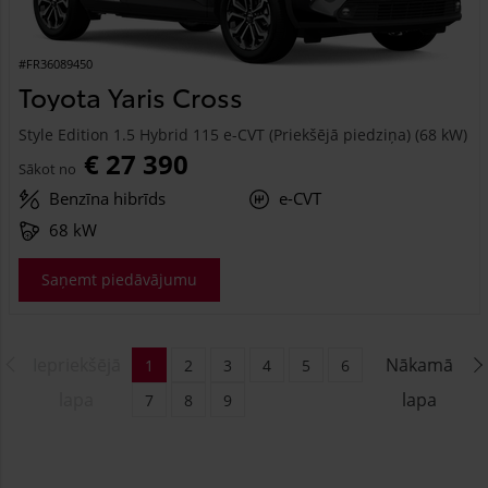
#FR36089450
Toyota Yaris Cross
Style Edition 1.5 Hybrid 115 e-CVT (Priekšējā piedziņa) (68 kW)
€ 27 390
Sākot no
Benzīna hibrīds
e-CVT
68 kW
Saņemt piedāvājumu
Iepriekšējā
Nākamā
1
2
3
4
5
6
lapa
lapa
7
8
9