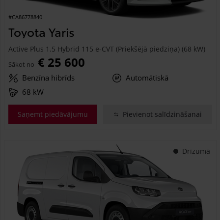
#CA86778840
Toyota Yaris
Active Plus 1.5 Hybrid 115 e-CVT (Priekšējā piedziņa) (68 kW)
€ 25 600
Sākot no
Benzīna hibrīds
Automātiskā
68 kW
Saņemt piedāvājumu
Pievienot salīdzināšanai
Drīzumā