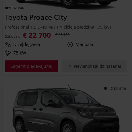
#PVT3238446
Toyota Proace City
Professional 1.5 D-4D M/T (Priekšējā piedziņa) (75 kW)
€ 22 700
€ 25 150
Sākot no
Dīzeļdegviela
Manuālā
75 kW
Saņemt piedāvājumu
Pievienot salīdzināšanai
Drīzumā