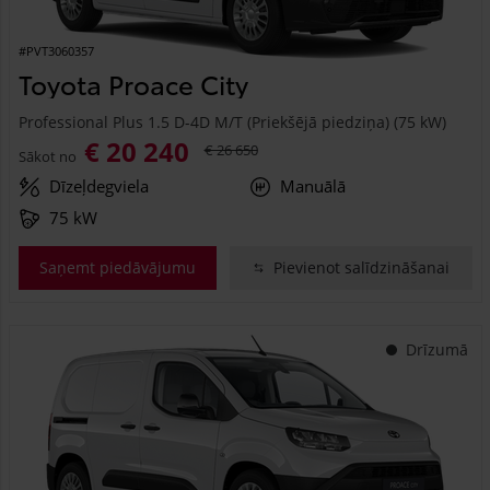
#PVT3060357
Toyota Proace City
Professional Plus 1.5 D-4D M/T (Priekšējā piedziņa) (75 kW)
€ 20 240
€ 26 650
Sākot no
Dīzeļdegviela
Manuālā
75 kW
Saņemt piedāvājumu
Pievienot salīdzināšanai
Drīzumā