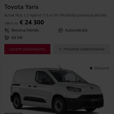
Toyota Yaris
Active Plus 1.5 Hybrid 115 e-CVT (Priekšējā piedziņa) (68 kW)
€ 24 300
Sākot no
Benzīna hibrīds
Automātiskā
68 kW
Saņemt piedāvājumu
Pievienot salīdzināšanai
Drīzumā
#PVT3060298