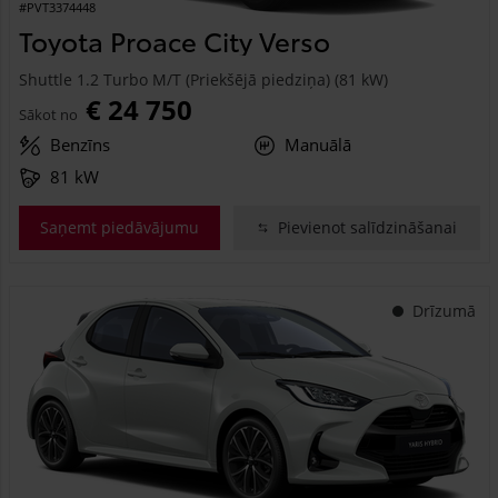
#PVT3374448
Toyota Proace City Verso
Shuttle 1.2 Turbo M/T (Priekšējā piedziņa) (81 kW)
€ 24 750
Sākot no
Benzīns
Manuālā
81 kW
Saņemt piedāvājumu
Pievienot salīdzināšanai
Drīzumā