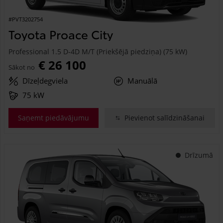
#PVT3202754
Toyota Proace City
Professional 1.5 D-4D M/T (Priekšējā piedziņa) (75 kW)
€ 26 100
Sākot no
Dīzeļdegviela
Manuālā
75 kW
Saņemt piedāvājumu
Pievienot salīdzināšanai
Drīzumā