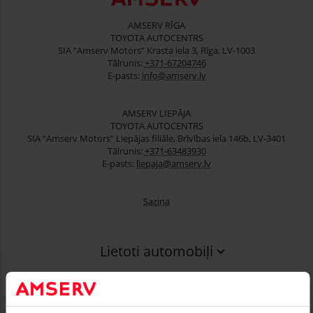
AMSERV RĪGA
TOYOTA AUTOCENTRS
SIA “Amserv Motors” Krasta iela 3, Rīga, LV-1003
Tālrunis:
+371-67204746
E-pasts:
info@amserv.lv
AMSERV LIEPĀJA
TOYOTA AUTOCENTRS
SIA “Amserv Motors” Liepājas filiāle, Brīvības iela 146b, LV-3401
Tālrunis:
+371-63483930
E-pasts:
liepaja@amserv.lv
Saziņa
Lietoti automobiļi
Finansēšana
Serviss