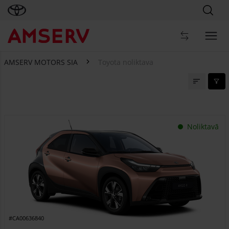
AMSERV MOTORS SIA
Toyota noliktava
Toyota noliktava
Noliktavā
#CA00636840