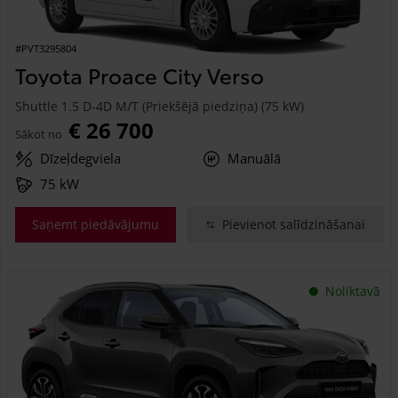
#PVT3295804
Toyota Proace City Verso
Shuttle 1.5 D-4D M/T (Priekšējā piedziņa) (75 kW)
€ 26 700
Sākot no
Dīzeļdegviela
Manuālā
75 kW
Saņemt piedāvājumu
Pievienot salīdzināšanai
Noliktavā