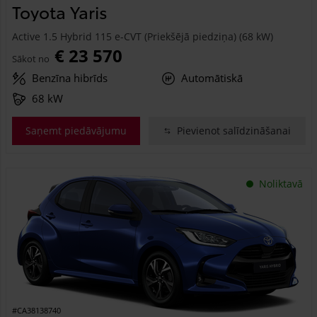
Toyota Yaris
Active 1.5 Hybrid 115 e-CVT (Priekšējā piedziņa) (68 kW)
€ 23 570
Sākot no
Benzīna hibrīds
Automātiskā
68 kW
Saņemt piedāvājumu
Pievienot salīdzināšanai
Noliktavā
#CA38138740