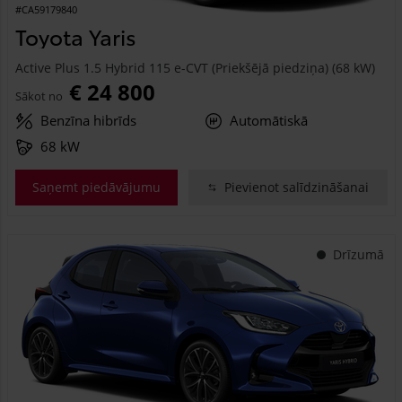
#CA59179840
Toyota Yaris
Active Plus 1.5 Hybrid 115 e-CVT (Priekšējā piedziņa) (68 kW)
€ 24 800
Sākot no
Benzīna hibrīds
Automātiskā
68 kW
Saņemt piedāvājumu
Pievienot salīdzināšanai
Drīzumā