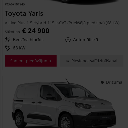
#CA67101940
Toyota Yaris
Active Plus 1.5 Hybrid 115 e-CVT (Priekšējā piedziņa) (68 kW)
€ 24 900
Sākot no
Benzīna hibrīds
Automātiskā
68 kW
Saņemt piedāvājumu
Pievienot salīdzināšanai
Drīzumā