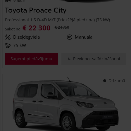
#PVT3370406
Toyota Proace City
Professional 1.5 D-4D M/T (Priekšējā piedziņa) (75 kW)
€ 22 300
€ 24 750
Sākot no
Dīzeļdegviela
Manuālā
75 kW
Saņemt piedāvājumu
Pievienot salīdzināšanai
Drīzumā