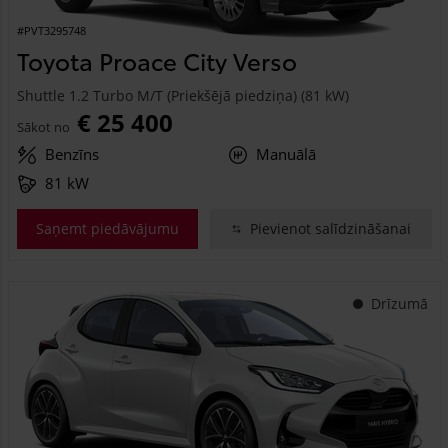
#PVT3295748
Toyota Proace City Verso
Shuttle 1.2 Turbo M/T (Priekšējā piedziņa) (81 kW)
€ 25 400
Sākot no
Benzīns
Manuālā
81 kW
Saņemt piedāvājumu
Pievienot salīdzināšanai
Drīzumā