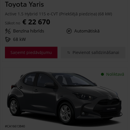
Toyota Yaris
Active 1.5 Hybrid 115 e-CVT (Priekšējā piedziņa) (68 kW)
€ 22 670
Sākot no
Benzīna hibrīds
Automātiskā
68 kW
Saņemt piedāvājumu
Pievienot salīdzināšanai
Noliktavā
#CA16613840