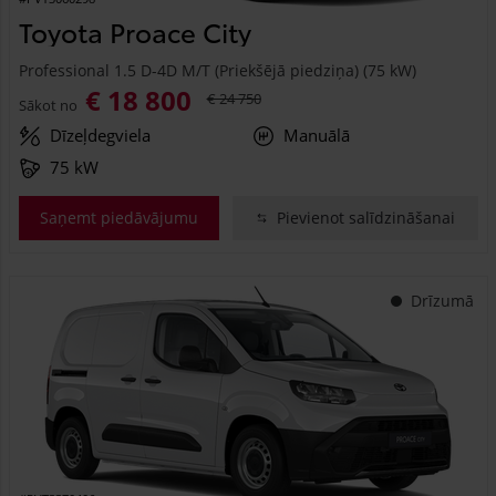
Toyota Proace City
Professional 1.5 D-4D M/T (Priekšējā piedziņa) (75 kW)
€ 18 800
€ 24 750
Sākot no
Dīzeļdegviela
Manuālā
75 kW
Saņemt piedāvājumu
Pievienot salīdzināšanai
Drīzumā