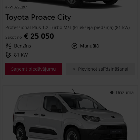
#PVT3295297
Toyota Proace City
Professional Plus 1.2 Turbo M/T (Priekšējā piedziņa) (81 kW)
€ 25 050
Sākot no
Benzīns
Manuālā
81 kW
Saņemt piedāvājumu
Pievienot salīdzināšanai
Drīzumā