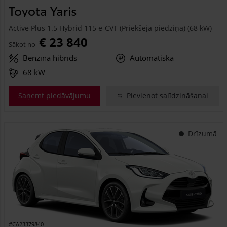
Toyota Yaris
Active Plus 1.5 Hybrid 115 e-CVT (Priekšējā piedziņa) (68 kW)
€ 23 840
Sākot no
Benzīna hibrīds
Automātiskā
68 kW
Saņemt piedāvājumu
Pievienot salīdzināšanai
Drīzumā
#CA23379840