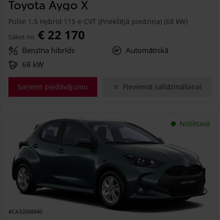
Toyota Aygo X
Pulse 1.5 Hybrid 115 e-CVT (Priekšējā piedziņa) (68 kW)
€ 22 170
Sākot no
Benzīna hibrīds
Automātiskā
68 kW
Saņemt piedāvājumu
Pievienot salīdzināšanai
Noliktavā
#CA32068840