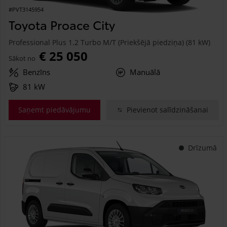
#PVT3145954
Toyota Proace City
Professional Plus 1.2 Turbo M/T (Priekšējā piedziņa) (81 kW)
€ 25 050
Sākot no
Benzīns
Manuālā
81 kW
Saņemt piedāvājumu
Pievienot salīdzināšanai
Drīzumā