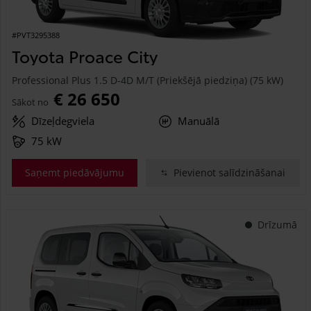
#PVT3295388
Toyota Proace City
Professional Plus 1.5 D-4D M/T (Priekšējā piedziņa) (75 kW)
€ 26 650
Sākot no
Dīzeļdegviela
Manuālā
75 kW
Saņemt piedāvājumu
Pievienot salīdzināšanai
Drīzumā