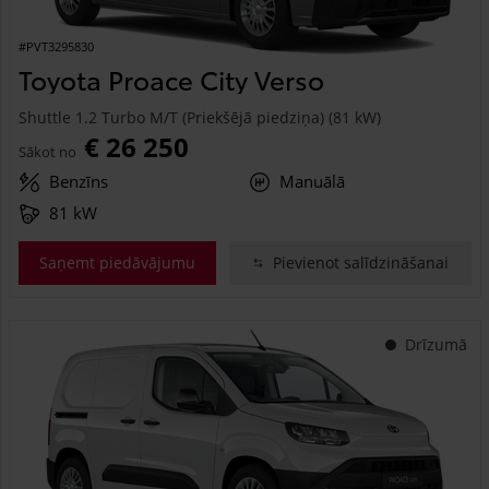
#PVT3295830
Toyota Proace City Verso
Shuttle 1.2 Turbo M/T (Priekšējā piedziņa) (81 kW)
€ 26 250
Sākot no
Benzīns
Manuālā
81 kW
Saņemt piedāvājumu
Pievienot salīdzināšanai
Drīzumā