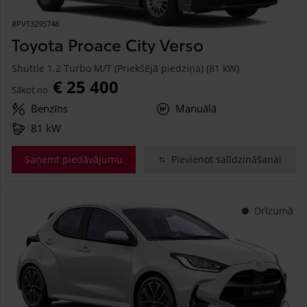
#PVT3295748
Toyota Proace City Verso
Shuttle 1.2 Turbo M/T (Priekšējā piedziņa) (81 kW)
€ 25 400
Sākot no
Benzīns
Manuālā
81 kW
Saņemt piedāvājumu
Pievienot salīdzināšanai
Drīzumā