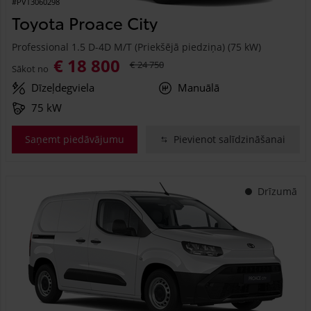
#PVT3060298
Toyota Proace City
Professional 1.5 D-4D M/T (Priekšējā piedziņa) (75 kW)
€ 18 800
€ 24 750
Sākot no
Dīzeļdegviela
Manuālā
75 kW
Saņemt piedāvājumu
Pievienot salīdzināšanai
Drīzumā