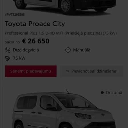
#PVT3295388
Toyota Proace City
Professional Plus 1.5 D-4D M/T (Priekšējā piedziņa) (75 kW)
€ 26 650
Sākot no
Dīzeļdegviela
Manuālā
75 kW
Saņemt piedāvājumu
Pievienot salīdzināšanai
Drīzumā