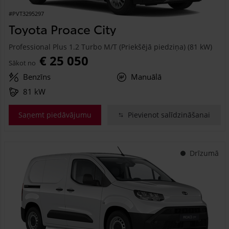
#PVT3295297
Toyota Proace City
Professional Plus 1.2 Turbo M/T (Priekšējā piedziņa) (81 kW)
€ 25 050
Sākot no
Benzīns
Manuālā
81 kW
Saņemt piedāvājumu
Pievienot salīdzināšanai
Drīzumā