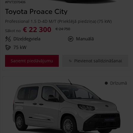
#PVT3370406
Toyota Proace City
Professional 1.5 D-4D M/T (Priekšējā piedziņa) (75 kW)
€ 22 300
€ 24 750
Sākot no
Dīzeļdegviela
Manuālā
75 kW
Saņemt piedāvājumu
Pievienot salīdzināšanai
Drīzumā