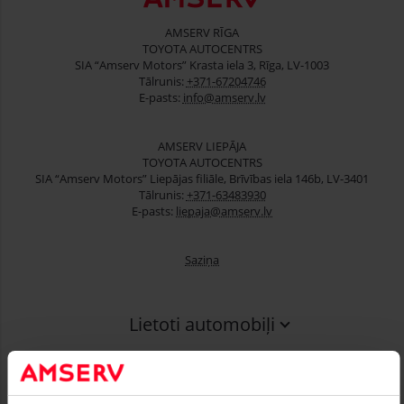
AMSERV RĪGA
TOYOTA AUTOCENTRS
SIA “Amserv Motors” Krasta iela 3, Rīga, LV-1003
Tālrunis:
+371-67204746
E-pasts:
info@amserv.lv
AMSERV LIEPĀJA
TOYOTA AUTOCENTRS
SIA “Amserv Motors” Liepājas filiāle, Brīvības iela 146b, LV-3401
Tālrunis:
+371-63483930
E-pasts:
liepaja@amserv.lv
Saziņa
Lietoti automobiļi
Finansēšana
Serviss