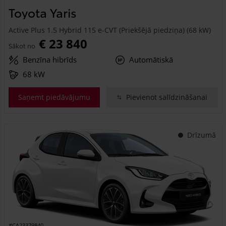
Toyota Yaris
Active Plus 1.5 Hybrid 115 e-CVT (Priekšējā piedziņa) (68 kW)
€ 23 840
Sākot no
Benzīna hibrīds
Automātiskā
68 kW
Saņemt piedāvājumu
Pievienot salīdzināšanai
Drīzumā
#CA23379840