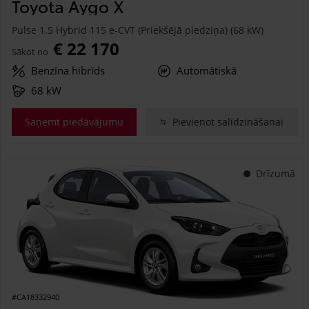
Toyota Aygo X
Pulse 1.5 Hybrid 115 e-CVT (Priekšējā piedziņa) (68 kW)
€ 22 170
Sākot no
Benzīna hibrīds
Automātiskā
68 kW
Saņemt piedāvājumu
Pievienot salīdzināšanai
Drīzumā
#CA18332940