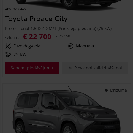
#PVT3238446
Toyota Proace City
Professional 1.5 D-4D M/T (Priekšējā piedziņa) (75 kW)
€ 22 700
€ 25 150
Sākot no
Dīzeļdegviela
Manuālā
75 kW
Saņemt piedāvājumu
Pievienot salīdzināšanai
Drīzumā