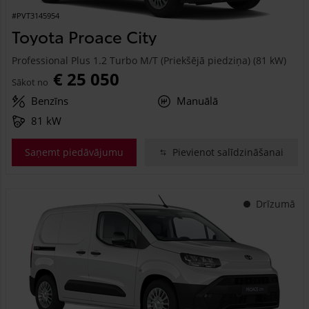
#PVT3145954
Toyota Proace City
Professional Plus 1.2 Turbo M/T (Priekšējā piedziņa) (81 kW)
€ 25 050
Sākot no
Benzīns
Manuālā
81 kW
Saņemt piedāvājumu
Pievienot salīdzināšanai
Drīzumā