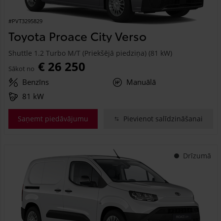
#PVT3295829
Toyota Proace City Verso
Shuttle 1.2 Turbo M/T (Priekšējā piedziņa) (81 kW)
€ 26 250
Sākot no
Benzīns
Manuālā
81 kW
Saņemt piedāvājumu
Pievienot salīdzināšanai
Drīzumā