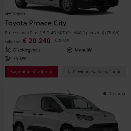
#PVT3060381
Toyota Proace City
Professional Plus 1.5 D-4D M/T (Priekšējā piedziņa) (75 kW)
€ 20 240
€ 26 650
Sākot no
Dīzeļdegviela
Manuālā
75 kW
Saņemt piedāvājumu
Pievienot salīdzināšanai
Drīzumā