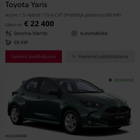
Toyota Yaris
Active 1.5 Hybrid 115 e-CVT (Priekšējā piedziņa) (68 kW)
€ 22 400
Sākot no
Benzīna hibrīds
Automātiskā
68 kW
Saņemt piedāvājumu
Pievienot salīdzināšanai
Noliktavā
#CA32068840