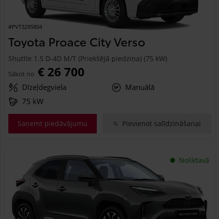
#PVT3295804
Toyota Proace City Verso
Shuttle 1.5 D-4D M/T (Priekšējā piedziņa) (75 kW)
€ 26 700
Sākot no
Dīzeļdegviela
Manuālā
75 kW
Saņemt piedāvājumu
Pievienot salīdzināšanai
Noliktavā