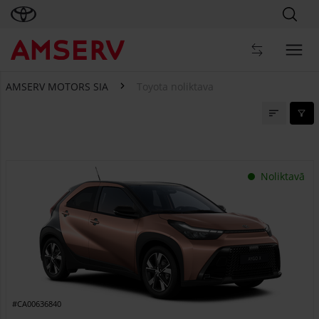
AMSERV MOTORS SIA
Toyota noliktava
Toyota noliktava
Noliktavā
#CA00636840