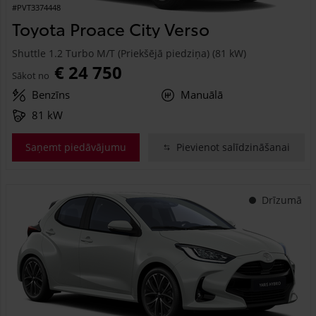
#PVT3374448
Toyota Proace City Verso
Shuttle 1.2 Turbo M/T (Priekšējā piedziņa) (81 kW)
€ 24 750
Sākot no
Benzīns
Manuālā
81 kW
Saņemt piedāvājumu
Pievienot salīdzināšanai
Drīzumā