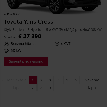
#FR36089450
Toyota Yaris Cross
Style Edition 1.5 Hybrid 115 e-CVT (Priekšējā piedziņa) (68 kW)
€ 27 390
Sākot no
Benzīna hibrīds
e-CVT
68 kW
Saņemt piedāvājumu
Iepriekšējā
Nākamā
1
2
3
4
5
6
lapa
lapa
7
8
9