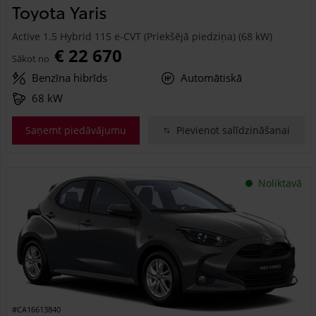
Toyota Yaris
Active 1.5 Hybrid 115 e-CVT (Priekšējā piedziņa) (68 kW)
€ 22 670
Sākot no
Benzīna hibrīds
Automātiskā
68 kW
Saņemt piedāvājumu
Pievienot salīdzināšanai
Noliktavā
#CA16613840