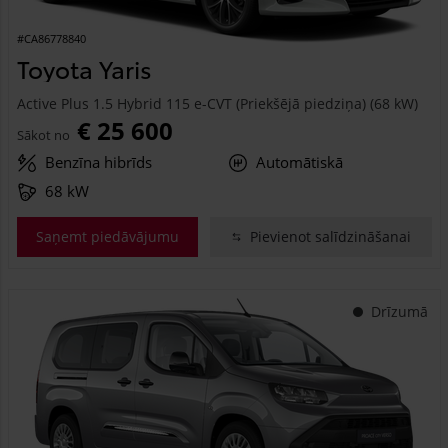
#CA86778840
Toyota Yaris
Active Plus 1.5 Hybrid 115 e-CVT (Priekšējā piedziņa) (68 kW)
€ 25 600
Sākot no
Benzīna hibrīds
Automātiskā
68 kW
Saņemt piedāvājumu
Pievienot salīdzināšanai
Drīzumā