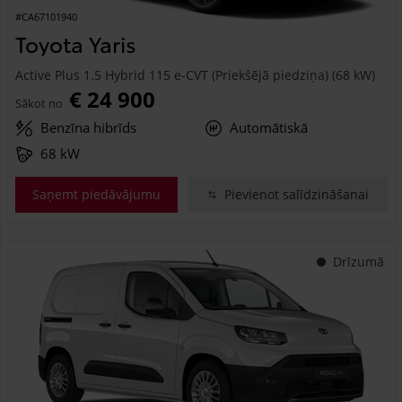
#CA67101940
Toyota Yaris
Active Plus 1.5 Hybrid 115 e-CVT (Priekšējā piedziņa) (68 kW)
€ 24 900
Sākot no
Benzīna hibrīds
Automātiskā
68 kW
Saņemt piedāvājumu
Pievienot salīdzināšanai
Drīzumā