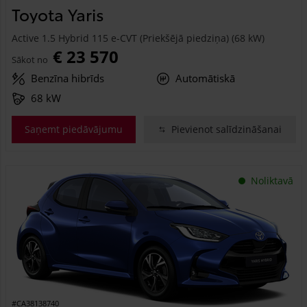
Toyota Yaris
Active 1.5 Hybrid 115 e-CVT (Priekšējā piedziņa) (68 kW)
€ 23 570
Sākot no
Benzīna hibrīds
Automātiskā
68 kW
Saņemt piedāvājumu
Pievienot salīdzināšanai
Noliktavā
#CA38138740