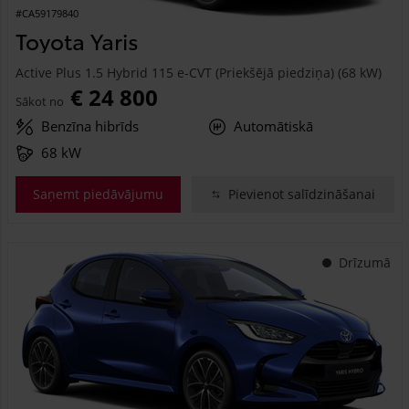
#CA59179840
Toyota Yaris
Active Plus 1.5 Hybrid 115 e-CVT (Priekšējā piedziņa) (68 kW)
€ 24 800
Sākot no
Benzīna hibrīds
Automātiskā
68 kW
Saņemt piedāvājumu
Pievienot salīdzināšanai
Drīzumā