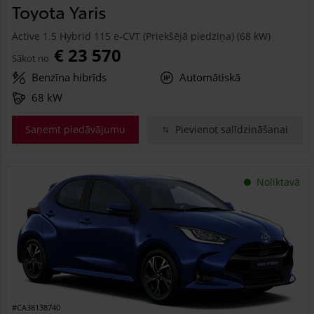
Toyota Yaris
Active 1.5 Hybrid 115 e-CVT (Priekšējā piedziņa) (68 kW)
€ 23 570
Sākot no
Benzīna hibrīds
Automātiskā
68 kW
Saņemt piedāvājumu
Pievienot salīdzināšanai
Noliktavā
#CA38138740