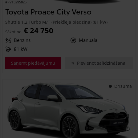
#PVT3295825
Toyota Proace City Verso
Shuttle 1.2 Turbo M/T (Priekšējā piedziņa) (81 kW)
€ 24 750
Sākot no
Benzīns
Manuālā
81 kW
Saņemt piedāvājumu
Pievienot salīdzināšanai
Drīzumā