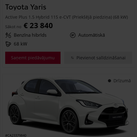
Toyota Yaris
Active Plus 1.5 Hybrid 115 e-CVT (Priekšējā piedziņa) (68 kW)
€ 23 840
Sākot no
Benzīna hibrīds
Automātiskā
68 kW
Saņemt piedāvājumu
Pievienot salīdzināšanai
Drīzumā
#CA23379840