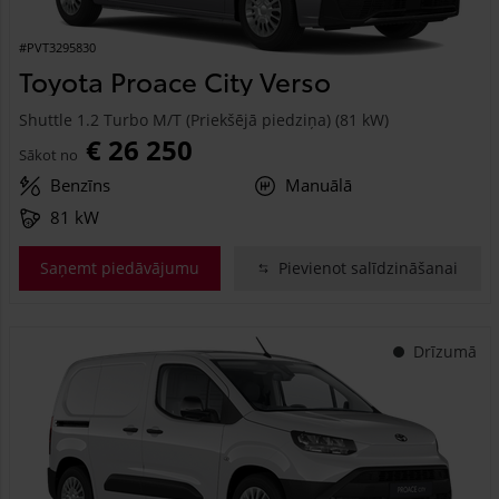
#PVT3295830
Toyota Proace City Verso
Shuttle 1.2 Turbo M/T (Priekšējā piedziņa) (81 kW)
€ 26 250
Sākot no
Benzīns
Manuālā
81 kW
Saņemt piedāvājumu
Pievienot salīdzināšanai
Drīzumā