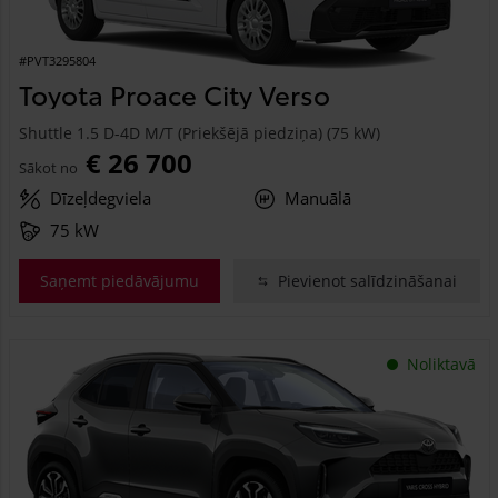
#PVT3295804
Toyota Proace City Verso
Shuttle 1.5 D-4D M/T (Priekšējā piedziņa) (75 kW)
€ 26 700
Sākot no
Dīzeļdegviela
Manuālā
75 kW
Saņemt piedāvājumu
Pievienot salīdzināšanai
Noliktavā