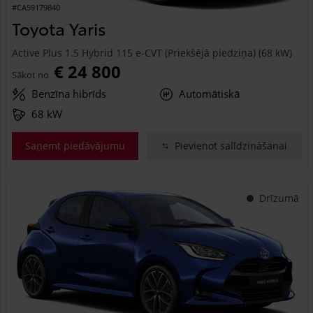
#CA59179840
Toyota Yaris
Active Plus 1.5 Hybrid 115 e-CVT (Priekšējā piedziņa) (68 kW)
€ 24 800
Sākot no
Benzīna hibrīds
Automātiskā
68 kW
Saņemt piedāvājumu
Pievienot salīdzināšanai
Drīzumā