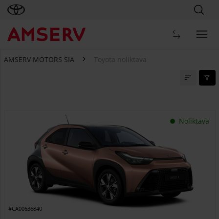
AMSERV MOTORS SIA
Toyota noliktava
Toyota noliktava
Noliktavā
#CA00636840