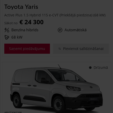
Toyota Yaris
Active Plus 1.5 Hybrid 115 e-CVT (Priekšējā piedziņa) (68 kW)
€ 24 300
Sākot no
Benzīna hibrīds
Automātiskā
68 kW
Saņemt piedāvājumu
Pievienot salīdzināšanai
Drīzumā
#PVT3060298