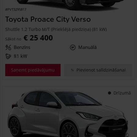
#PVT3295817
Toyota Proace City Verso
Shuttle 1.2 Turbo M/T (Priekšējā piedziņa) (81 kW)
€ 25 400
Sākot no
Benzīns
Manuālā
81 kW
Saņemt piedāvājumu
Pievienot salīdzināšanai
Drīzumā