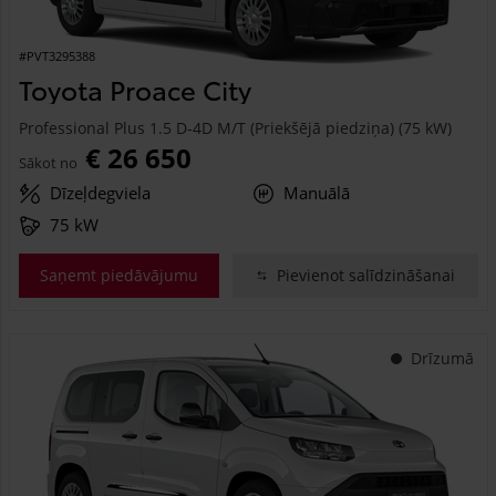
#PVT3295388
Toyota Proace City
Professional Plus 1.5 D-4D M/T (Priekšējā piedziņa) (75 kW)
€ 26 650
Sākot no
Dīzeļdegviela
Manuālā
75 kW
Saņemt piedāvājumu
Pievienot salīdzināšanai
Drīzumā