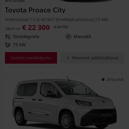
#PVT3370406
Toyota Proace City
Professional 1.5 D-4D M/T (Priekšējā piedziņa) (75 kW)
€ 22 300
€ 24 750
Sākot no
Dīzeļdegviela
Manuālā
75 kW
Saņemt piedāvājumu
Pievienot salīdzināšanai
Drīzumā