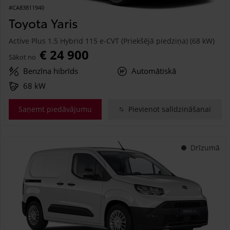
#CA83811940
Toyota Yaris
Active Plus 1.5 Hybrid 115 e-CVT (Priekšējā piedziņa) (68 kW)
€ 24 900
Sākot no
Benzīna hibrīds
Automātiskā
68 kW
Saņemt piedāvājumu
Pievienot salīdzināšanai
Drīzumā