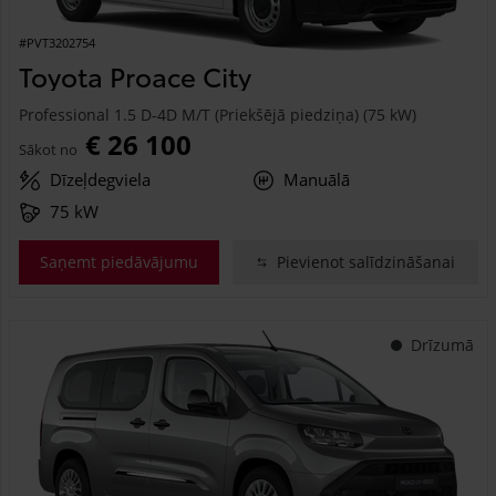
#PVT3202754
Toyota Proace City
Professional 1.5 D-4D M/T (Priekšējā piedziņa) (75 kW)
€ 26 100
Sākot no
Dīzeļdegviela
Manuālā
75 kW
Saņemt piedāvājumu
Pievienot salīdzināšanai
Drīzumā