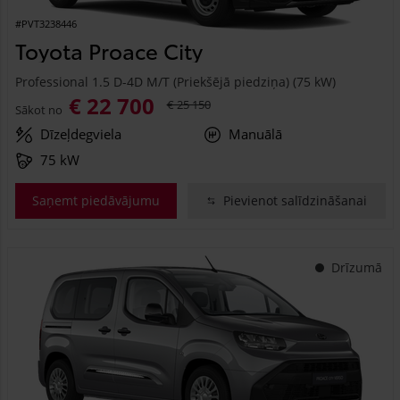
#PVT3238446
Toyota Proace City
Professional 1.5 D-4D M/T (Priekšējā piedziņa) (75 kW)
€ 22 700
€ 25 150
Sākot no
Dīzeļdegviela
Manuālā
75 kW
Saņemt piedāvājumu
Pievienot salīdzināšanai
Drīzumā