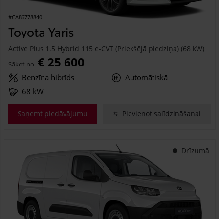
#CA86778840
Toyota Yaris
Active Plus 1.5 Hybrid 115 e-CVT (Priekšējā piedziņa) (68 kW)
€ 25 600
Sākot no
Benzīna hibrīds
Automātiskā
68 kW
Saņemt piedāvājumu
Pievienot salīdzināšanai
Drīzumā