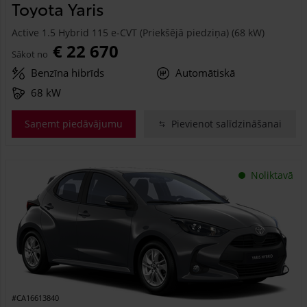
Toyota Yaris
Active 1.5 Hybrid 115 e-CVT (Priekšējā piedziņa) (68 kW)
€ 22 670
Sākot no
Benzīna hibrīds
Automātiskā
68 kW
Saņemt piedāvājumu
Pievienot salīdzināšanai
Noliktavā
#CA16613840