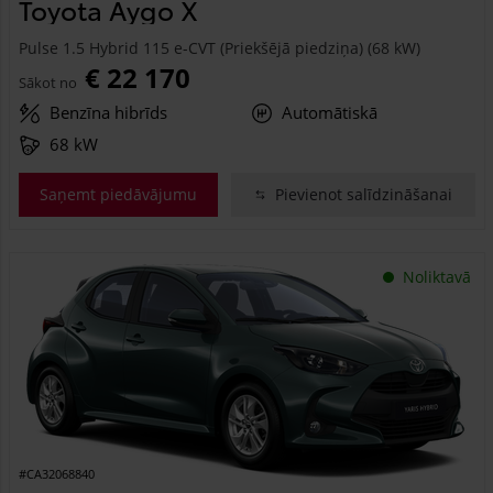
Toyota Aygo X
Pulse 1.5 Hybrid 115 e-CVT (Priekšējā piedziņa) (68 kW)
€ 22 170
Sākot no
Benzīna hibrīds
Automātiskā
68 kW
Saņemt piedāvājumu
Pievienot salīdzināšanai
Noliktavā
#CA32068840