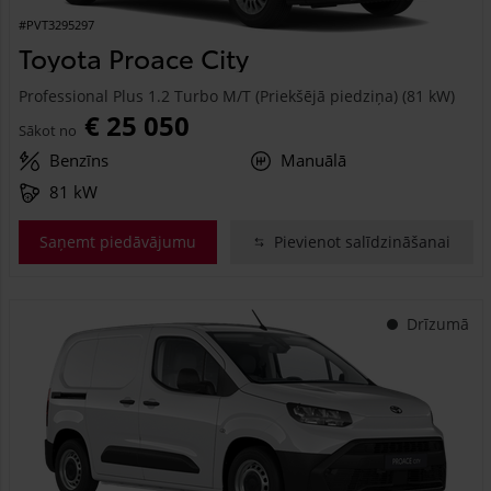
#PVT3295297
Toyota Proace City
Professional Plus 1.2 Turbo M/T (Priekšējā piedziņa) (81 kW)
€ 25 050
Sākot no
Benzīns
Manuālā
81 kW
Saņemt piedāvājumu
Pievienot salīdzināšanai
Drīzumā