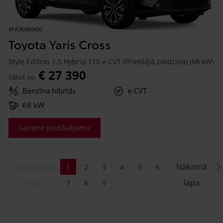
#FR36089450
Toyota Yaris Cross
Style Edition 1.5 Hybrid 115 e-CVT (Priekšējā piedziņa) (68 kW)
€ 27 390
Sākot no
Benzīna hibrīds
e-CVT
68 kW
Saņemt piedāvājumu
Iepriekšējā
Nākamā
1
2
3
4
5
6
lapa
lapa
7
8
9