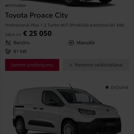
#PVT3145954
Toyota Proace City
Professional Plus 1.2 Turbo M/T (Priekšējā piedziņa) (81 kW)
€ 25 050
Sākot no
Benzīns
Manuālā
81 kW
Saņemt piedāvājumu
Pievienot salīdzināšanai
Drīzumā