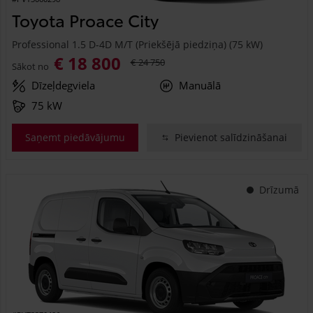
Toyota Proace City
Professional 1.5 D-4D M/T (Priekšējā piedziņa) (75 kW)
€ 18 800
€ 24 750
Sākot no
Dīzeļdegviela
Manuālā
75 kW
Saņemt piedāvājumu
Pievienot salīdzināšanai
Drīzumā