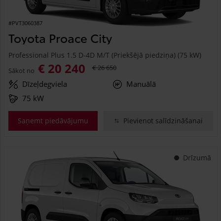
#PVT3060387
Toyota Proace City
Professional Plus 1.5 D-4D M/T (Priekšējā piedziņa) (75 kW)
€ 20 240
€ 26 650
Sākot no
Dīzeļdegviela
Manuālā
75 kW
Saņemt piedāvājumu
Pievienot salīdzināšanai
Drīzumā