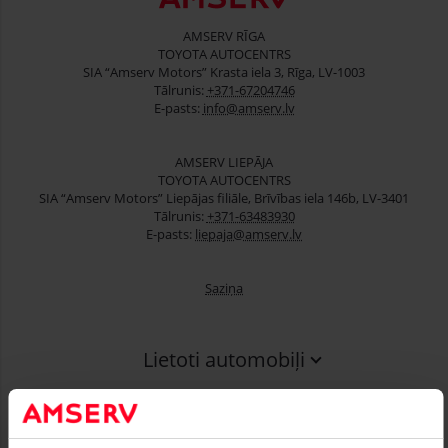
AMSERV RĪGA
TOYOTA AUTOCENTRS
SIA “Amserv Motors” Krasta iela 3, Rīga, LV-1003
Tālrunis:
+371-67204746
E-pasts:
info@amserv.lv
AMSERV LIEPĀJA
TOYOTA AUTOCENTRS
SIA “Amserv Motors” Liepājas filiāle, Brīvības iela 146b, LV-3401
Tālrunis:
+371-63483930
E-pasts:
liepaja@amserv.lv
Saziņa
Lietoti automobiļi
Finansēšana
Serviss