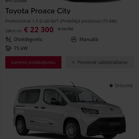
#PVT3370406
Toyota Proace City
Professional 1.5 D-4D M/T (Priekšējā piedziņa) (75 kW)
€ 22 300
€ 24 750
Sākot no
Dīzeļdegviela
Manuālā
75 kW
Saņemt piedāvājumu
Pievienot salīdzināšanai
Drīzumā