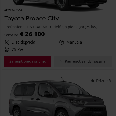
#PVT3202754
Toyota Proace City
Professional 1.5 D-4D M/T (Priekšējā piedziņa) (75 kW)
€ 26 100
Sākot no
Dīzeļdegviela
Manuālā
75 kW
Saņemt piedāvājumu
Pievienot salīdzināšanai
Drīzumā