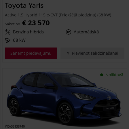
Toyota Yaris
Active 1.5 Hybrid 115 e-CVT (Priekšējā piedziņa) (68 kW)
€ 23 570
Sākot no
Benzīna hibrīds
Automātiskā
68 kW
Saņemt piedāvājumu
Pievienot salīdzināšanai
Noliktavā
#CA38138740