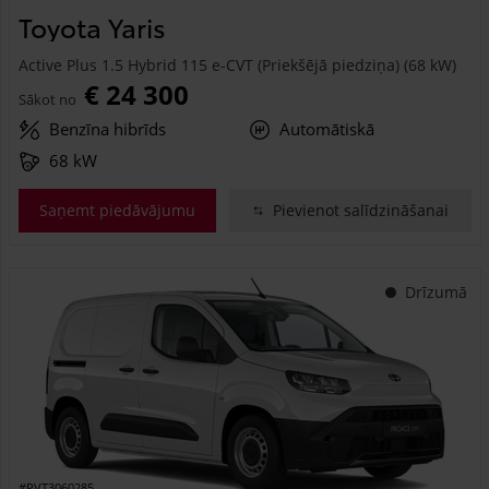
Toyota Yaris
Active Plus 1.5 Hybrid 115 e-CVT (Priekšējā piedziņa) (68 kW)
€ 24 300
Sākot no
Benzīna hibrīds
Automātiskā
68 kW
Saņemt piedāvājumu
Pievienot salīdzināšanai
Drīzumā
#PVT3060285