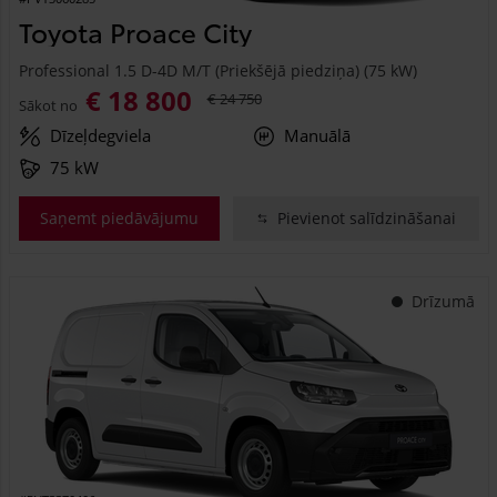
Toyota Proace City
Professional 1.5 D-4D M/T (Priekšējā piedziņa) (75 kW)
€ 18 800
€ 24 750
Sākot no
Dīzeļdegviela
Manuālā
75 kW
Saņemt piedāvājumu
Pievienot salīdzināšanai
Drīzumā