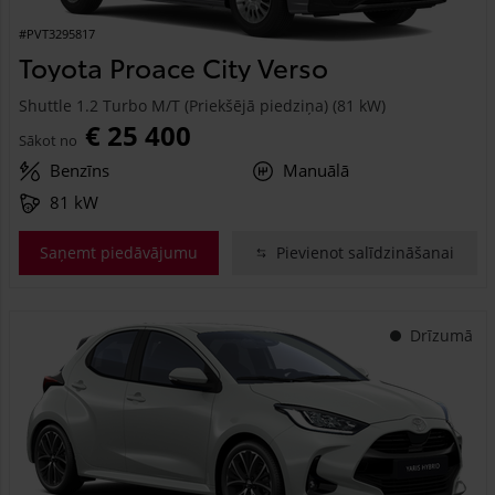
#PVT3295817
Toyota Proace City Verso
Shuttle 1.2 Turbo M/T (Priekšējā piedziņa) (81 kW)
€ 25 400
Sākot no
Benzīns
Manuālā
81 kW
Saņemt piedāvājumu
Pievienot salīdzināšanai
Drīzumā