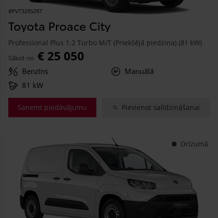
#PVT3295297
Toyota Proace City
Professional Plus 1.2 Turbo M/T (Priekšējā piedziņa) (81 kW)
€ 25 050
Sākot no
Benzīns
Manuālā
81 kW
Saņemt piedāvājumu
Pievienot salīdzināšanai
Drīzumā