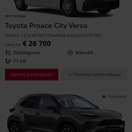
#PVT3295804
Toyota Proace City Verso
Shuttle 1.5 D-4D M/T (Priekšējā piedziņa) (75 kW)
€ 26 700
Sākot no
Dīzeļdegviela
Manuālā
75 kW
Saņemt piedāvājumu
Pievienot salīdzināšanai
Noliktavā