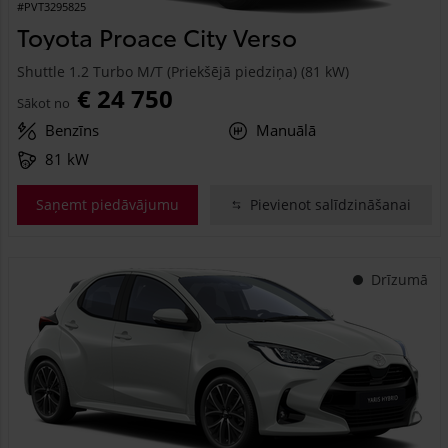
#PVT3295825
Toyota Proace City Verso
Shuttle 1.2 Turbo M/T (Priekšējā piedziņa) (81 kW)
€ 24 750
Sākot no
Benzīns
Manuālā
81 kW
Saņemt piedāvājumu
Pievienot salīdzināšanai
Drīzumā