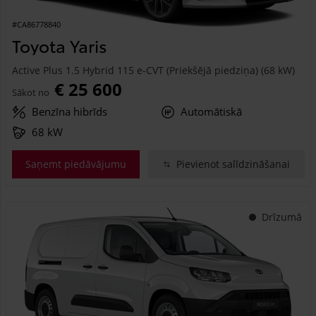
#CA86778840
Toyota Yaris
Active Plus 1.5 Hybrid 115 e-CVT (Priekšējā piedziņa) (68 kW)
€ 25 600
Sākot no
Benzīna hibrīds
Automātiskā
68 kW
Saņemt piedāvājumu
Pievienot salīdzināšanai
Drīzumā