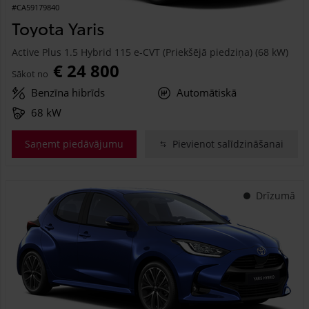
#CA59179840
Toyota Yaris
Active Plus 1.5 Hybrid 115 e-CVT (Priekšējā piedziņa) (68 kW)
€ 24 800
Sākot no
Benzīna hibrīds
Automātiskā
68 kW
Saņemt piedāvājumu
Pievienot salīdzināšanai
Drīzumā