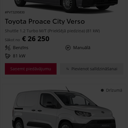
#PVT3295830
Toyota Proace City Verso
Shuttle 1.2 Turbo M/T (Priekšējā piedziņa) (81 kW)
€ 26 250
Sākot no
Benzīns
Manuālā
81 kW
Saņemt piedāvājumu
Pievienot salīdzināšanai
Drīzumā