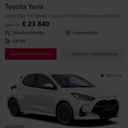
Toyota Yaris
Active Plus 1.5 Hybrid 115 e-CVT (Priekšējā piedziņa) (68 kW)
€ 23 840
Sākot no
Benzīna hibrīds
Automātiskā
68 kW
Saņemt piedāvājumu
Pievienot salīdzināšanai
Drīzumā
#CA23379840