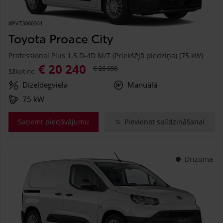
#PVT3060341
Toyota Proace City
Professional Plus 1.5 D-4D M/T (Priekšējā piedziņa) (75 kW)
€ 20 240
€ 26 650
Sākot no
Dīzeļdegviela
Manuālā
75 kW
Saņemt piedāvājumu
Pievienot salīdzināšanai
Drīzumā