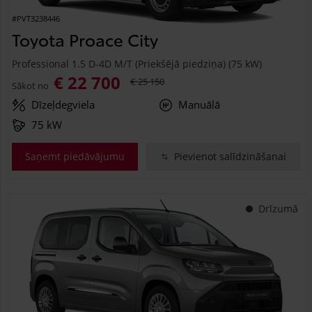
#PVT3238446
Toyota Proace City
Professional 1.5 D-4D M/T (Priekšējā piedziņa) (75 kW)
€ 22 700
€ 25 150
Sākot no
Dīzeļdegviela
Manuālā
75 kW
Saņemt piedāvājumu
Pievienot salīdzināšanai
Drīzumā