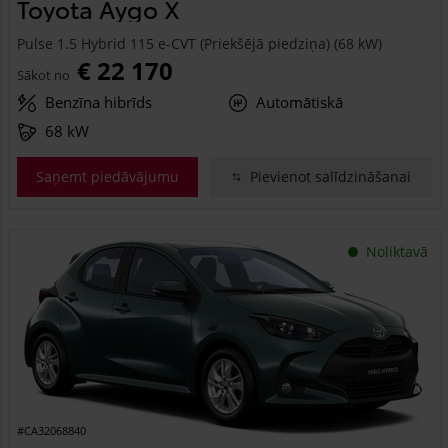
Toyota Aygo X
Pulse 1.5 Hybrid 115 e-CVT (Priekšējā piedziņa) (68 kW)
€ 22 170
Sākot no
Benzīna hibrīds
Automātiskā
68 kW
Saņemt piedāvājumu
Pievienot salīdzināšanai
Noliktavā
#CA32068840