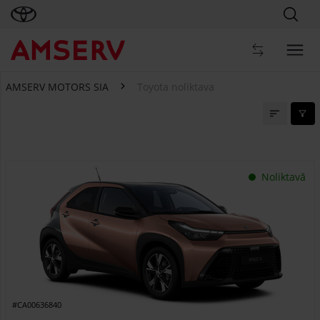
AMSERV MOTORS SIA
Toyota noliktava
Toyota noliktava
Noliktavā
#CA00636840