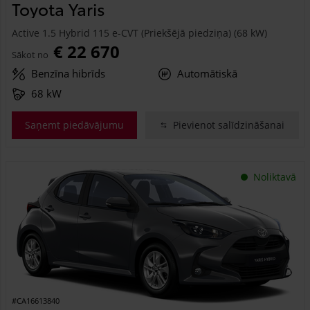
Toyota Yaris
Active 1.5 Hybrid 115 e-CVT (Priekšējā piedziņa) (68 kW)
€ 22 670
Sākot no
Benzīna hibrīds
Automātiskā
68 kW
Saņemt piedāvājumu
Pievienot salīdzināšanai
Noliktavā
#CA16613840