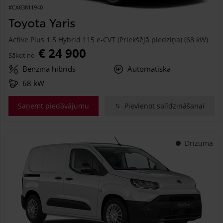
#CA83811940
Toyota Yaris
Active Plus 1.5 Hybrid 115 e-CVT (Priekšējā piedziņa) (68 kW)
€ 24 900
Sākot no
Benzīna hibrīds
Automātiskā
68 kW
Saņemt piedāvājumu
Pievienot salīdzināšanai
Drīzumā