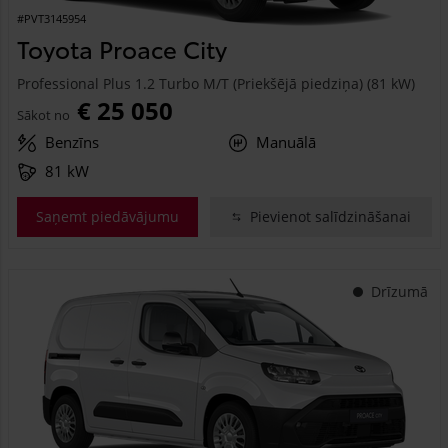
#PVT3145954
Toyota Proace City
Professional Plus 1.2 Turbo M/T (Priekšējā piedziņa) (81 kW)
€ 25 050
Sākot no
Benzīns
Manuālā
81 kW
Saņemt piedāvājumu
Pievienot salīdzināšanai
Drīzumā