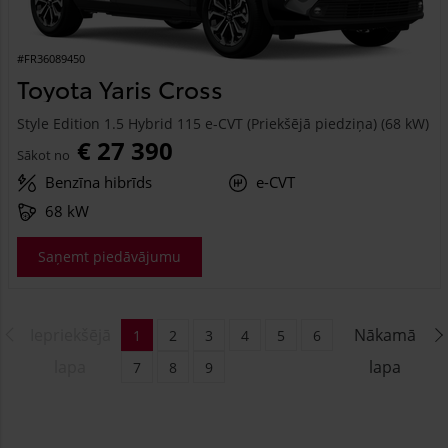
#FR36089450
Toyota Yaris Cross
Style Edition 1.5 Hybrid 115 e-CVT (Priekšējā piedziņa) (68 kW)
€ 27 390
Sākot no
Benzīna hibrīds
e-CVT
68 kW
Saņemt piedāvājumu
Iepriekšējā
Nākamā
1
2
3
4
5
6
lapa
lapa
7
8
9