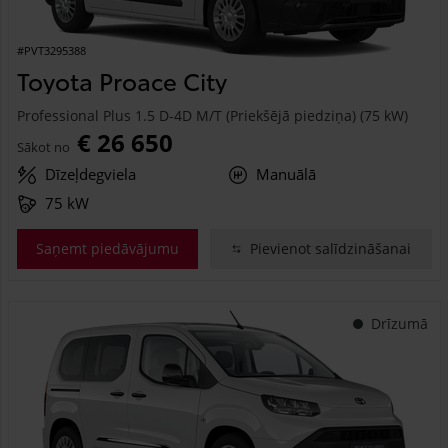
#PVT3295388
Toyota Proace City
Professional Plus 1.5 D-4D M/T (Priekšējā piedziņa) (75 kW)
€ 26 650
Sākot no
Dīzeļdegviela
Manuālā
75 kW
Saņemt piedāvājumu
Pievienot salīdzināšanai
Drīzumā