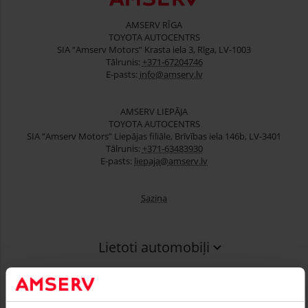
AMSERV RĪGA
TOYOTA AUTOCENTRS
SIA “Amserv Motors” Krasta iela 3, Rīga, LV-1003
Tālrunis:
+371-67204746
E-pasts:
info@amserv.lv
AMSERV LIEPĀJA
TOYOTA AUTOCENTRS
SIA “Amserv Motors” Liepājas filiāle, Brīvības iela 146b, LV-3401
Tālrunis:
+371-63483930
E-pasts:
liepaja@amserv.lv
Saziņa
Lietoti automobiļi
Finansēšana
Serviss