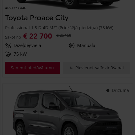
#PVT3238446
Toyota Proace City
Professional 1.5 D-4D M/T (Priekšējā piedziņa) (75 kW)
€ 22 700
€ 25 150
Sākot no
Dīzeļdegviela
Manuālā
75 kW
Saņemt piedāvājumu
Pievienot salīdzināšanai
Drīzumā