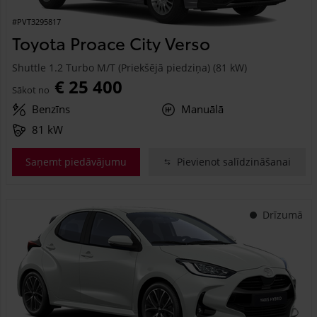
#PVT3295817
Toyota Proace City Verso
Shuttle 1.2 Turbo M/T (Priekšējā piedziņa) (81 kW)
€ 25 400
Sākot no
Benzīns
Manuālā
81 kW
Saņemt piedāvājumu
Pievienot salīdzināšanai
Drīzumā