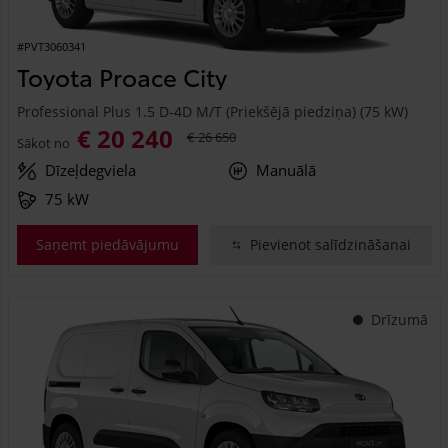
#PVT3060341
Toyota Proace City
Professional Plus 1.5 D-4D M/T (Priekšējā piedziņa) (75 kW)
€ 20 240
€ 26 650
Sākot no
Dīzeļdegviela
Manuālā
75 kW
Saņemt piedāvājumu
Pievienot salīdzināšanai
Drīzumā