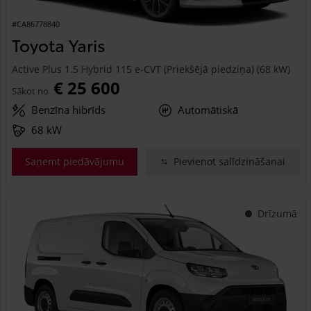
#CA86778840
Toyota Yaris
Active Plus 1.5 Hybrid 115 e-CVT (Priekšējā piedziņa) (68 kW)
€ 25 600
Sākot no
Benzīna hibrīds
Automātiskā
68 kW
Saņemt piedāvājumu
Pievienot salīdzināšanai
Drīzumā