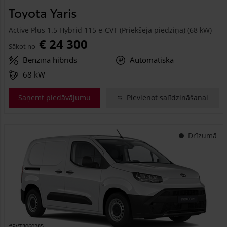
Toyota Yaris
Active Plus 1.5 Hybrid 115 e-CVT (Priekšējā piedziņa) (68 kW)
€ 24 300
Sākot no
Benzīna hibrīds
Automātiskā
68 kW
Saņemt piedāvājumu
Pievienot salīdzināšanai
Drīzumā
#PVT3060285