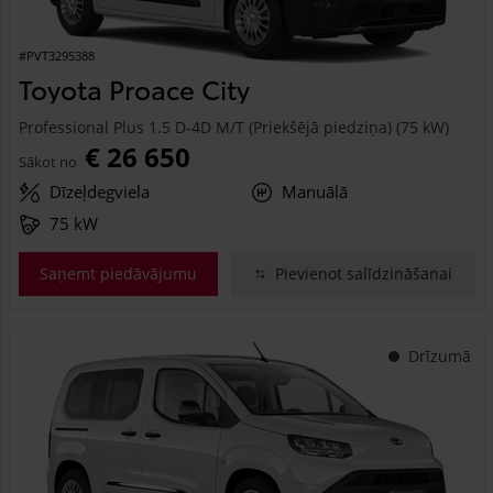
#PVT3295388
Toyota Proace City
Professional Plus 1.5 D-4D M/T (Priekšējā piedziņa) (75 kW)
€ 26 650
Sākot no
Dīzeļdegviela
Manuālā
75 kW
Saņemt piedāvājumu
Pievienot salīdzināšanai
Drīzumā