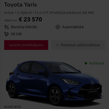
Toyota Yaris
Active 1.5 Hybrid 115 e-CVT (Priekšējā piedziņa) (68 kW)
€ 23 570
Sākot no
Benzīna hibrīds
Automātiskā
68 kW
Saņemt piedāvājumu
Pievienot salīdzināšanai
Noliktavā
#CA38138740