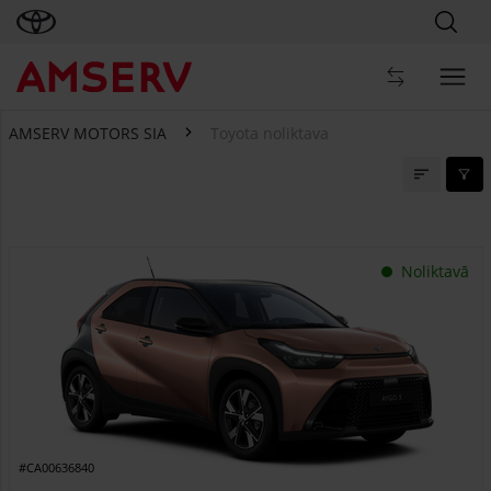
AMSERV MOTORS SIA
Toyota noliktava
Toyota noliktava
Noliktavā
#CA00636840