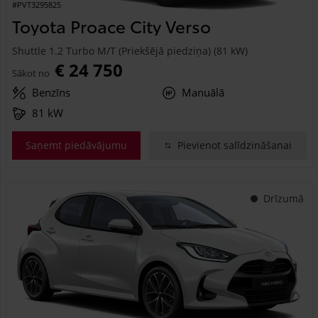
#PVT3295825
Toyota Proace City Verso
Shuttle 1.2 Turbo M/T (Priekšējā piedziņa) (81 kW)
€ 24 750
Sākot no
Benzīns
Manuālā
81 kW
Saņemt piedāvājumu
Pievienot salīdzināšanai
Drīzumā