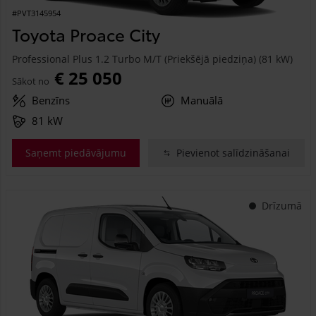
#PVT3145954
Toyota Proace City
Professional Plus 1.2 Turbo M/T (Priekšējā piedziņa) (81 kW)
€ 25 050
Sākot no
Benzīns
Manuālā
81 kW
Saņemt piedāvājumu
Pievienot salīdzināšanai
Drīzumā