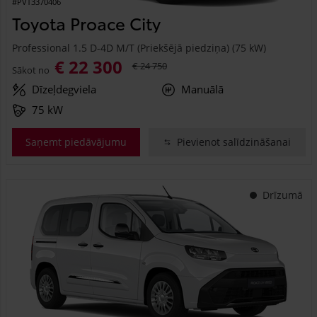
#PVT3370406
Toyota Proace City
Professional 1.5 D-4D M/T (Priekšējā piedziņa) (75 kW)
€ 22 300
€ 24 750
Sākot no
Dīzeļdegviela
Manuālā
75 kW
Saņemt piedāvājumu
Pievienot salīdzināšanai
Drīzumā