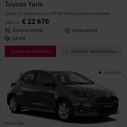
Toyota Yaris
Active 1.5 Hybrid 115 e-CVT (Priekšējā piedziņa) (68 kW)
€ 22 670
Sākot no
Benzīna hibrīds
Automātiskā
68 kW
Saņemt piedāvājumu
Pievienot salīdzināšanai
Noliktavā
#CA16613840