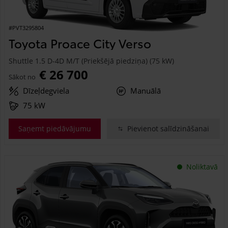
#PVT3295804
Toyota Proace City Verso
Shuttle 1.5 D-4D M/T (Priekšējā piedziņa) (75 kW)
€ 26 700
Sākot no
Dīzeļdegviela
Manuālā
75 kW
Saņemt piedāvājumu
Pievienot salīdzināšanai
Noliktavā