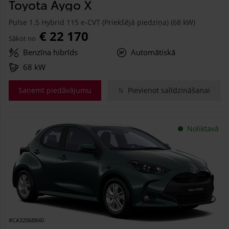
Toyota Aygo X
Pulse 1.5 Hybrid 115 e-CVT (Priekšējā piedziņa) (68 kW)
€ 22 170
Sākot no
Benzīna hibrīds
Automātiskā
68 kW
Saņemt piedāvājumu
Pievienot salīdzināšanai
Noliktavā
#CA32068840