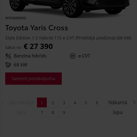
#FR36089450
Toyota Yaris Cross
Style Edition 1.5 Hybrid 115 e-CVT (Priekšējā piedziņa) (68 kW)
€ 27 390
Sākot no
Benzīna hibrīds
e-CVT
68 kW
Saņemt piedāvājumu
Iepriekšējā
Nākamā
1
2
3
4
5
6
lapa
lapa
7
8
9