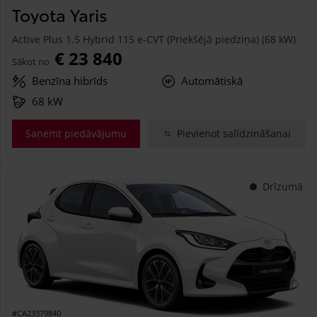
Toyota Yaris
Active Plus 1.5 Hybrid 115 e-CVT (Priekšējā piedziņa) (68 kW)
€ 23 840
Sākot no
Benzīna hibrīds
Automātiskā
68 kW
Saņemt piedāvājumu
Pievienot salīdzināšanai
Drīzumā
#CA23379840