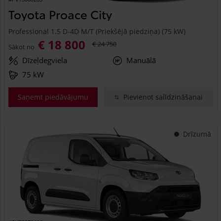
Toyota Proace City
Professional 1.5 D-4D M/T (Priekšējā piedziņa) (75 kW)
€ 18 800
€ 24 750
Sākot no
Dīzeļdegviela
Manuālā
75 kW
Saņemt piedāvājumu
Pievienot salīdzināšanai
Drīzumā