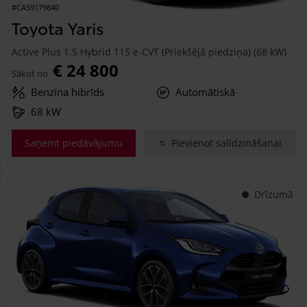
#CA59179840
Toyota Yaris
Active Plus 1.5 Hybrid 115 e-CVT (Priekšējā piedziņa) (68 kW)
€ 24 800
Sākot no
Benzīna hibrīds
Automātiskā
68 kW
Saņemt piedāvājumu
Pievienot salīdzināšanai
Drīzumā