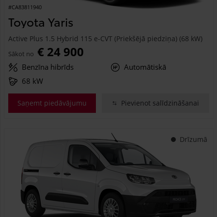
#CA83811940
Toyota Yaris
Active Plus 1.5 Hybrid 115 e-CVT (Priekšējā piedziņa) (68 kW)
€ 24 900
Sākot no
Benzīna hibrīds
Automātiskā
68 kW
Saņemt piedāvājumu
Pievienot salīdzināšanai
Drīzumā