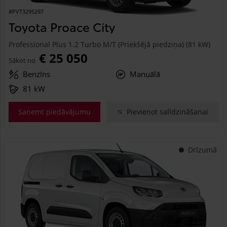
#PVT3295297
Toyota Proace City
Professional Plus 1.2 Turbo M/T (Priekšējā piedziņa) (81 kW)
€ 25 050
Sākot no
Benzīns
Manuālā
81 kW
Saņemt piedāvājumu
Pievienot salīdzināšanai
Drīzumā