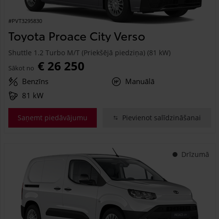
#PVT3295830
Toyota Proace City Verso
Shuttle 1.2 Turbo M/T (Priekšējā piedziņa) (81 kW)
€ 26 250
Sākot no
Benzīns
Manuālā
81 kW
Saņemt piedāvājumu
Pievienot salīdzināšanai
Drīzumā