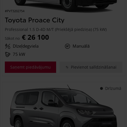
#PVT3202754
Toyota Proace City
Professional 1.5 D-4D M/T (Priekšējā piedziņa) (75 kW)
€ 26 100
Sākot no
Dīzeļdegviela
Manuālā
75 kW
Saņemt piedāvājumu
Pievienot salīdzināšanai
Drīzumā