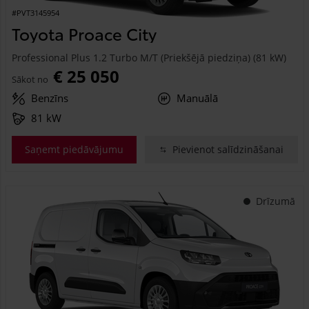
#PVT3145954
Toyota Proace City
Professional Plus 1.2 Turbo M/T (Priekšējā piedziņa) (81 kW)
€ 25 050
Sākot no
Benzīns
Manuālā
81 kW
Saņemt piedāvājumu
Pievienot salīdzināšanai
Drīzumā