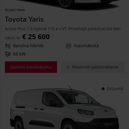
#CA86778840
Toyota Yaris
Active Plus 1.5 Hybrid 115 e-CVT (Priekšējā piedziņa) (68 kW)
€ 25 600
Sākot no
Benzīna hibrīds
Automātiskā
68 kW
Saņemt piedāvājumu
Pievienot salīdzināšanai
Drīzumā