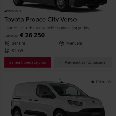
#PVT3295830
Toyota Proace City Verso
Shuttle 1.2 Turbo M/T (Priekšējā piedziņa) (81 kW)
€ 26 250
Sākot no
Benzīns
Manuālā
81 kW
Saņemt piedāvājumu
Pievienot salīdzināšanai
Drīzumā