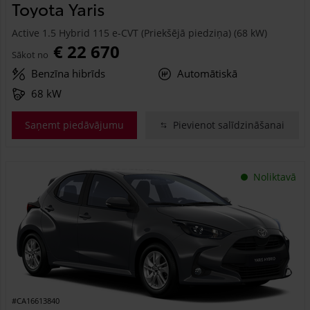
Toyota Yaris
Active 1.5 Hybrid 115 e-CVT (Priekšējā piedziņa) (68 kW)
€ 22 670
Sākot no
Benzīna hibrīds
Automātiskā
68 kW
Saņemt piedāvājumu
Pievienot salīdzināšanai
Noliktavā
#CA16613840