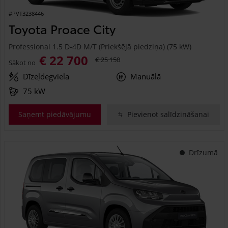
#PVT3238446
Toyota Proace City
Professional 1.5 D-4D M/T (Priekšējā piedziņa) (75 kW)
€ 22 700
€ 25 150
Sākot no
Dīzeļdegviela
Manuālā
75 kW
Saņemt piedāvājumu
Pievienot salīdzināšanai
Drīzumā