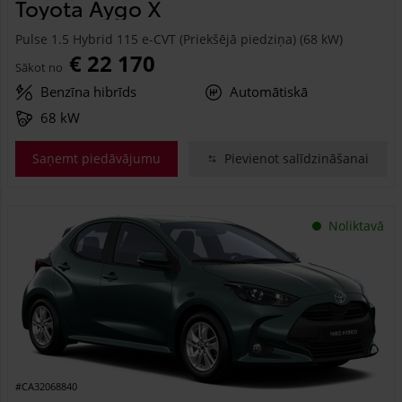
Toyota Aygo X
Pulse 1.5 Hybrid 115 e-CVT (Priekšējā piedziņa) (68 kW)
€ 22 170
Sākot no
Benzīna hibrīds
Automātiskā
68 kW
Saņemt piedāvājumu
Pievienot salīdzināšanai
Noliktavā
#CA32068840