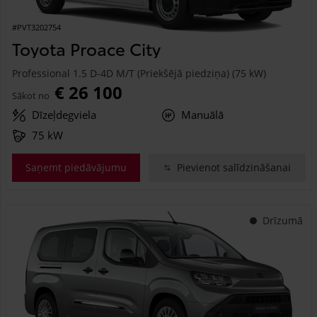
#PVT3202754
Toyota Proace City
Professional 1.5 D-4D M/T (Priekšējā piedziņa) (75 kW)
€ 26 100
Sākot no
Dīzeļdegviela
Manuālā
75 kW
Saņemt piedāvājumu
Pievienot salīdzināšanai
Drīzumā