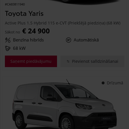
#CA83811940
Toyota Yaris
Active Plus 1.5 Hybrid 115 e-CVT (Priekšējā piedziņa) (68 kW)
€ 24 900
Sākot no
Benzīna hibrīds
Automātiskā
68 kW
Saņemt piedāvājumu
Pievienot salīdzināšanai
Drīzumā