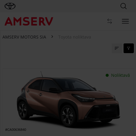
AMSERV MOTORS SIA
Toyota noliktava
Toyota noliktava
Noliktavā
#CA00636840