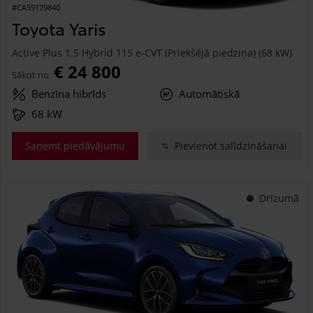
#CA59179840
Toyota Yaris
Active Plus 1.5 Hybrid 115 e-CVT (Priekšējā piedziņa) (68 kW)
€ 24 800
Sākot no
Benzīna hibrīds
Automātiskā
68 kW
Saņemt piedāvājumu
Pievienot salīdzināšanai
Drīzumā