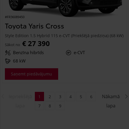
#FR36089450
Toyota Yaris Cross
Style Edition 1.5 Hybrid 115 e-CVT (Priekšējā piedziņa) (68 kW)
€ 27 390
Sākot no
Benzīna hibrīds
e-CVT
68 kW
Saņemt piedāvājumu
Iepriekšējā
Nākamā
1
2
3
4
5
6
lapa
lapa
7
8
9