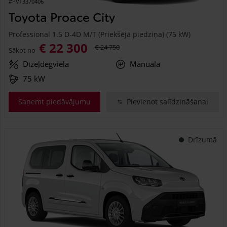
#PVT3370406
Toyota Proace City
Professional 1.5 D-4D M/T (Priekšējā piedziņa) (75 kW)
€ 22 300
€ 24 750
Sākot no
Dīzeļdegviela
Manuālā
75 kW
Saņemt piedāvājumu
Pievienot salīdzināšanai
Drīzumā