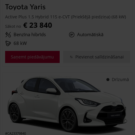
Toyota Yaris
Active Plus 1.5 Hybrid 115 e-CVT (Priekšējā piedziņa) (68 kW)
€ 23 840
Sākot no
Benzīna hibrīds
Automātiskā
68 kW
Saņemt piedāvājumu
Pievienot salīdzināšanai
Drīzumā
#CA23379840