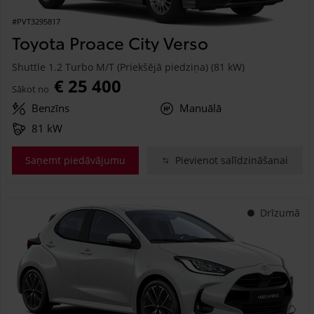
#PVT3295817
Toyota Proace City Verso
Shuttle 1.2 Turbo M/T (Priekšējā piedziņa) (81 kW)
€ 25 400
Sākot no
Benzīns
Manuālā
81 kW
Saņemt piedāvājumu
Pievienot salīdzināšanai
Drīzumā