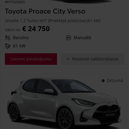
#PVT3295825
Toyota Proace City Verso
Shuttle 1.2 Turbo M/T (Priekšējā piedziņa) (81 kW)
€ 24 750
Sākot no
Benzīns
Manuālā
81 kW
Saņemt piedāvājumu
Pievienot salīdzināšanai
Drīzumā