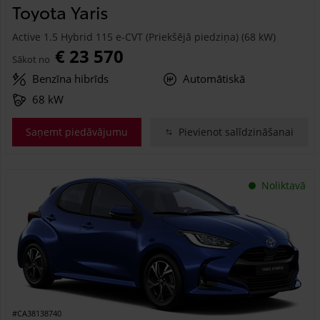
Toyota Yaris
Active 1.5 Hybrid 115 e-CVT (Priekšējā piedziņa) (68 kW)
€ 23 570
Sākot no
Benzīna hibrīds
Automātiskā
68 kW
Saņemt piedāvājumu
Pievienot salīdzināšanai
Noliktavā
#CA38138740