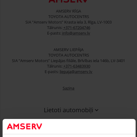
AMSERV RĪGA
TOYOTA AUTOCENTRS
SIA “Amserv Motors” Krasta iela 3, Rīga, LV-1003
Tālrunis:
+371-67204746
E-pasts:
info@amserv.lv
AMSERV LIEPĀJA
TOYOTA AUTOCENTRS
SIA “Amserv Motors” Liepājas filiāle, Brīvības iela 146b, LV-3401
Tālrunis:
+371-63483930
E-pasts:
liepaja@amserv.lv
Saziņa
Lietoti automobiļi
Finansēšana
Serviss