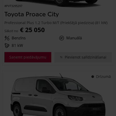
#PVT3295297
Toyota Proace City
Professional Plus 1.2 Turbo M/T (Priekšējā piedziņa) (81 kW)
€ 25 050
Sākot no
Benzīns
Manuālā
81 kW
Saņemt piedāvājumu
Pievienot salīdzināšanai
Drīzumā