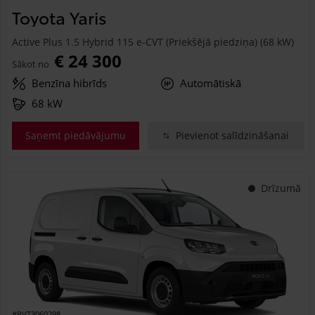
Toyota Yaris
Active Plus 1.5 Hybrid 115 e-CVT (Priekšējā piedziņa) (68 kW)
€ 24 300
Sākot no
Benzīna hibrīds
Automātiskā
68 kW
Saņemt piedāvājumu
Pievienot salīdzināšanai
Drīzumā
#PVT3060298