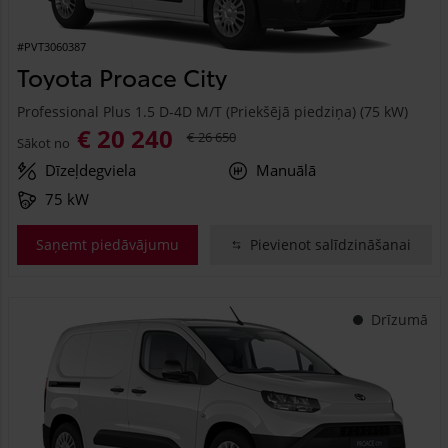
#PVT3060387
Toyota Proace City
Professional Plus 1.5 D-4D M/T (Priekšējā piedziņa) (75 kW)
€ 20 240
€ 26 650
Sākot no
Dīzeļdegviela
Manuālā
75 kW
Saņemt piedāvājumu
Pievienot salīdzināšanai
Drīzumā