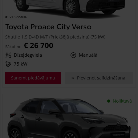
#PVT3295804
Toyota Proace City Verso
Shuttle 1.5 D-4D M/T (Priekšējā piedziņa) (75 kW)
€ 26 700
Sākot no
Dīzeļdegviela
Manuālā
75 kW
Saņemt piedāvājumu
Pievienot salīdzināšanai
Noliktavā