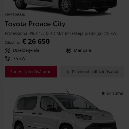
#PVT3295388
Toyota Proace City
Professional Plus 1.5 D-4D M/T (Priekšējā piedziņa) (75 kW)
€ 26 650
Sākot no
Dīzeļdegviela
Manuālā
75 kW
Saņemt piedāvājumu
Pievienot salīdzināšanai
Drīzumā