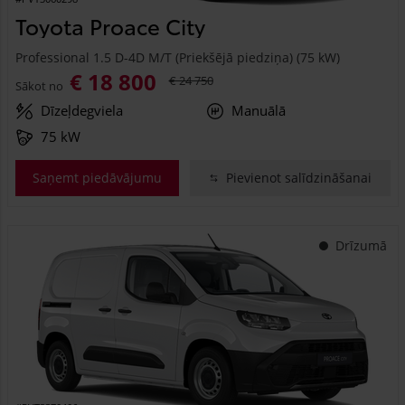
Toyota Proace City
Professional 1.5 D-4D M/T (Priekšējā piedziņa) (75 kW)
€ 18 800
€ 24 750
Sākot no
Dīzeļdegviela
Manuālā
75 kW
Saņemt piedāvājumu
Pievienot salīdzināšanai
Drīzumā