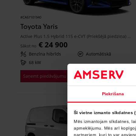
#CA67101940
Toyota Yaris
Active Plus 1.5 Hybrid 115 e-CVT (Priekšējā piedziņa) (68 kW)
€ 24 900
Sākot no
Benzīna hibrīds
Automātiskā
68 kW
Saņemt piedāvājumu
Pievienot salīdzināšanai
Piekrišana
Drīzumā
Šī vietne izmanto sīkdatnes 
Mēs izmantojam sīkdatnes, lai
apmeklējumu. Mēs arī kopīgojam
partneriem, kuri to var apvieno