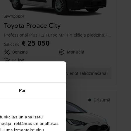
#PVT3295297
Toyota Proace City
Professional Plus 1.2 Turbo M/T (Priekšējā piedziņa) (81 kW)
€ 25 050
Sākot no
Benzīns
Manuālā
81 kW
Saņemt piedāvājumu
Pievienot salīdzināšanai
Par
Drīzumā
funkcijas un analizētu
mediju, reklāmas un analītikas
ši, jums izmantojot viņu