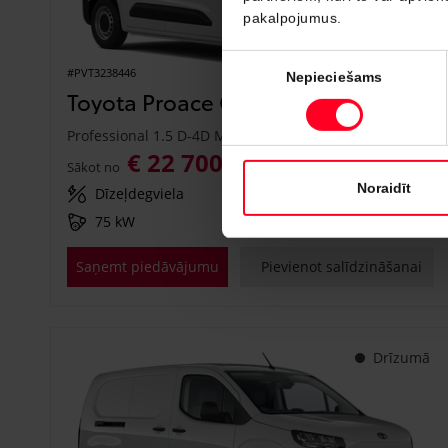
pakalpojumus.
Piekrišanas
#PVT3238446
Nepieciešams
izvēle
Toyota Proace City
Professional 1.5 D-4D M/T (Priekšējā piedziņa) (75 kW)
€ 22 700
€ 25 150
Sākot no
Noraidīt
Dīzeļdegviela
Manuālā
75 kW
Saņemt piedāvājumu
Pievienot salīdzināšanai
Drīzumā