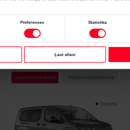
#PVT3295748
Preferences
Statistika
Toyota Proace City Verso
Shuttle 1.2 Turbo M/T (Priekšējā piedziņa) (81 kW)
€ 25 400
Sākot no
Ļaut atlasi
Benzīns
Manuālā
81 kW
Saņemt piedāvājumu
Pievienot salīdzināšanai
Drīzumā