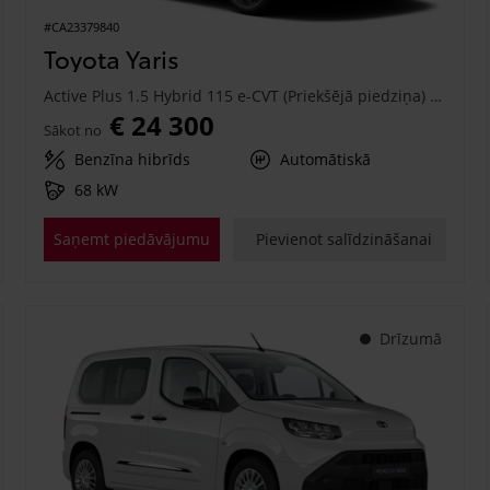
#CA23379840
Toyota Yaris
Active Plus 1.5 Hybrid 115 e-CVT (Priekšējā piedziņa) (68 kW)
€ 24 300
Sākot no
Benzīna hibrīds
Automātiskā
68 kW
Saņemt piedāvājumu
Pievienot salīdzināšanai
Drīzumā