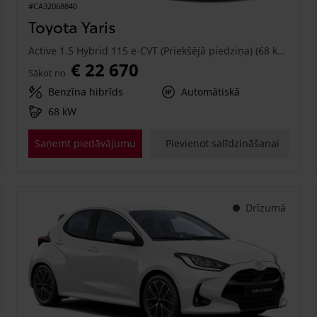
#CA32068840
Toyota Yaris
Active 1.5 Hybrid 115 e-CVT (Priekšējā piedziņa) (68 kW)
€ 22 670
Sākot no
Benzīna hibrīds
Automātiskā
68 kW
Saņemt piedāvājumu
Pievienot salīdzināšanai
Drīzumā