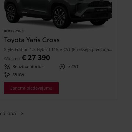
#FR36089450
Toyota Yaris Cross
Style Edition 1.5 Hybrid 115 e-CVT (Priekšējā piedziņa) (68 kW)
€ 27 390
Sākot no
Benzīna hibrīds
e-CVT
68 kW
Saņemt piedāvājumu
mā lapa