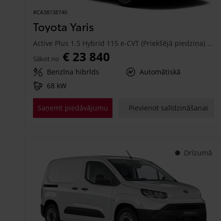
#CA38138740
Toyota Yaris
Active Plus 1.5 Hybrid 115 e-CVT (Priekšējā piedziņa) (68 kW)
€ 23 840
Sākot no
Benzīna hibrīds
Automātiskā
68 kW
Saņemt piedāvājumu
Pievienot salīdzināšanai
Drīzumā