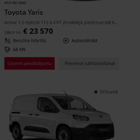
#CA16613840
Toyota Yaris
Active 1.5 Hybrid 115 e-CVT (Priekšējā piedziņa) (68 kW)
€ 23 570
Sākot no
Benzīna hibrīds
Automātiskā
68 kW
Saņemt piedāvājumu
Pievienot salīdzināšanai
Drīzumā