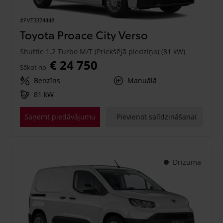
#PVT3374448
Toyota Proace City Verso
Shuttle 1.2 Turbo M/T (Priekšējā piedziņa) (81 kW)
€ 24 750
Sākot no
Benzīns
Manuālā
81 kW
Saņemt piedāvājumu
Pievienot salīdzināšanai
Drīzumā