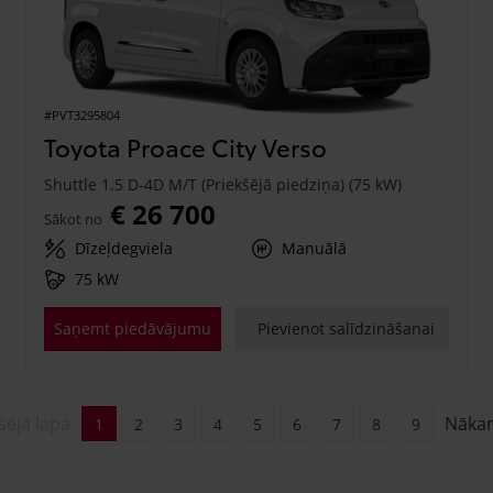
#PVT3295804
Toyota Proace City Verso
Shuttle 1.5 D-4D M/T (Priekšējā piedziņa) (75 kW)
€ 26 700
Sākot no
Dīzeļdegviela
Manuālā
75 kW
Saņemt piedāvājumu
Pievienot salīdzināšanai
šējā lapa
Nāka
1
2
3
4
5
6
7
8
9