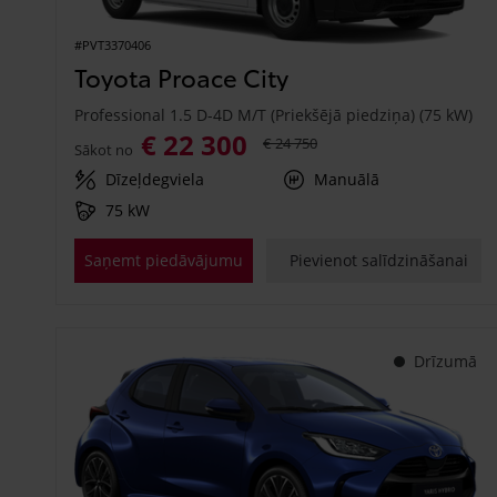
#PVT3370406
Toyota Proace City
Professional 1.5 D-4D M/T (Priekšējā piedziņa) (75 kW)
€ 22 300
€ 24 750
Sākot no
Dīzeļdegviela
Manuālā
75 kW
Saņemt piedāvājumu
Pievienot salīdzināšanai
Drīzumā