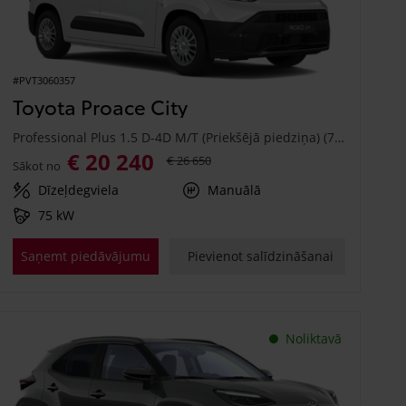
#PVT3060357
Toyota Proace City
Professional Plus 1.5 D-4D M/T (Priekšējā piedziņa) (75 kW)
€ 20 240
€ 26 650
Sākot no
Dīzeļdegviela
Manuālā
75 kW
Saņemt piedāvājumu
Pievienot salīdzināšanai
Noliktavā