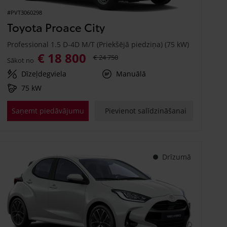
#PVT3060298
Toyota Proace City
Professional 1.5 D-4D M/T (Priekšējā piedziņa) (75 kW)
€ 18 800
€ 24 750
Sākot no
Dīzeļdegviela
Manuālā
75 kW
Saņemt piedāvājumu
Pievienot salīdzināšanai
Drīzumā