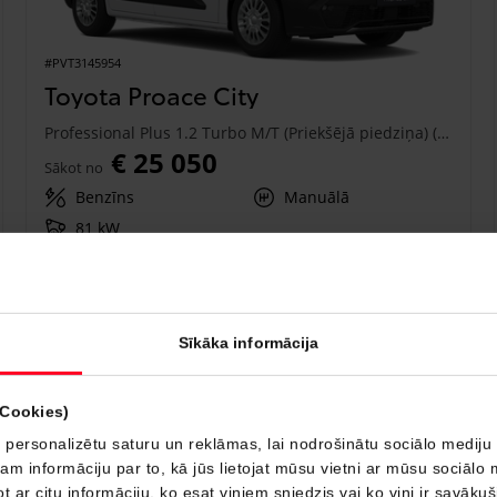
#PVT3145954
Toyota Proace City
Professional Plus 1.2 Turbo M/T (Priekšējā piedziņa) (81 kW)
€ 25 050
Sākot no
Benzīns
Manuālā
81 kW
Saņemt piedāvājumu
Pievienot salīdzināšanai
Sīkāka informācija
Drīzumā
(Cookies)
 personalizētu saturu un reklāmas, lai nodrošinātu sociālo mediju 
 informāciju par to, kā jūs lietojat mūsu vietni ar mūsu sociālo 
t ar citu informāciju, ko esat viņiem sniedzis vai ko viņi ir savāku