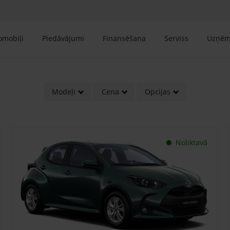
tomobiļi
Piedāvājumi
Finansēšana
Serviss
Uzņē
Modeļi
Cena
Opcijas
Noliktavā