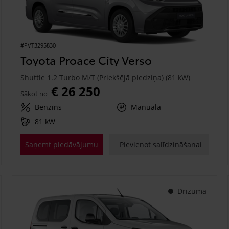
#PVT3295830
Toyota Proace City Verso
Shuttle 1.2 Turbo M/T (Priekšējā piedziņa) (81 kW)
€ 26 250
Sākot no
Benzīns
Manuālā
81 kW
Saņemt piedāvājumu
Pievienot salīdzināšanai
Drīzumā