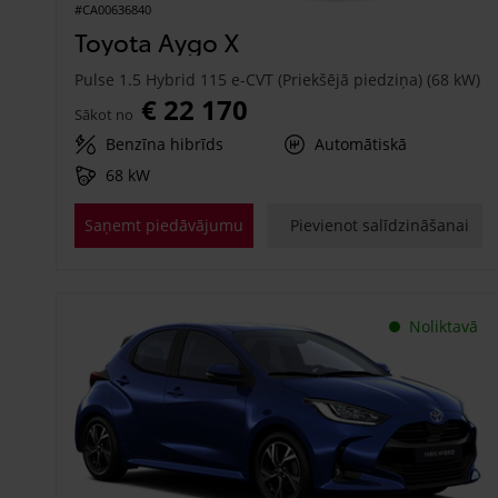
#CA00636840
Toyota Aygo X
Pulse 1.5 Hybrid 115 e-CVT (Priekšējā piedziņa) (68 kW)
€ 22 170
Sākot no
Benzīna hibrīds
Automātiskā
68 kW
Saņemt piedāvājumu
Pievienot salīdzināšanai
Noliktavā