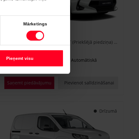
#CA86778840
Mārketings
Toyota Yaris
Active Plus 1.5 Hybrid 115 e-CVT (Priekšējā piedziņa) (68 kW)
€ 25 600
Sākot no
Pieņemt visu
Benzīna hibrīds
Automātiskā
68 kW
Saņemt piedāvājumu
Pievienot salīdzināšanai
Drīzumā