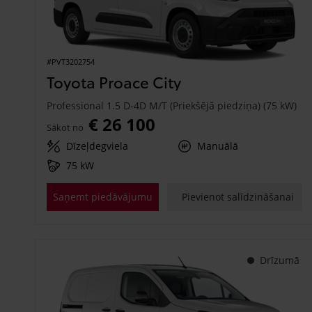
#PVT3202754
Toyota Proace City
Professional 1.5 D-4D M/T (Priekšējā piedziņa) (75 kW)
€ 26 100
Sākot no
Dīzeļdegviela
Manuālā
75 kW
Saņemt piedāvājumu
Pievienot salīdzināšanai
Drīzumā