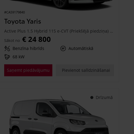
#CA59179840
Toyota Yaris
Active Plus 1.5 Hybrid 115 e-CVT (Priekšējā piedziņa) (68 kW)
€ 24 800
Sākot no
Benzīna hibrīds
Automātiskā
68 kW
Saņemt piedāvājumu
Pievienot salīdzināšanai
Drīzumā