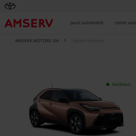
Jauni automobiļi
Lietoti au
AMSERV MOTORS SIA
Toyota noliktava
Toyota noliktava
Noliktavā