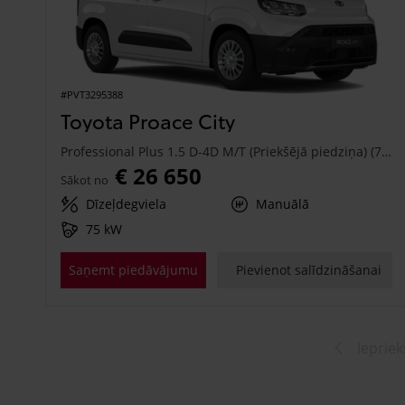
#PVT3295388
Toyota Proace City
Professional Plus 1.5 D-4D M/T (Priekšējā piedziņa) (75 kW)
€ 26 650
Sākot no
Dīzeļdegviela
Manuālā
75 kW
Saņemt piedāvājumu
Pievienot salīdzināšanai
Iepriek