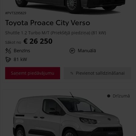
#PVT3295829
Toyota Proace City Verso
Shuttle 1.2 Turbo M/T (Priekšējā piedziņa) (81 kW)
€ 26 250
Sākot no
Benzīns
Manuālā
81 kW
Saņemt piedāvājumu
Pievienot salīdzināšanai
Drīzumā