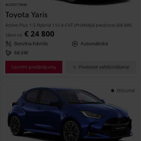
#CA59179840
Toyota Yaris
Active Plus 1.5 Hybrid 115 e-CVT (Priekšējā piedziņa) (68 kW)
€ 24 800
Sākot no
Benzīna hibrīds
Automātiskā
68 kW
Saņemt piedāvājumu
Pievienot salīdzināšanai
Drīzumā