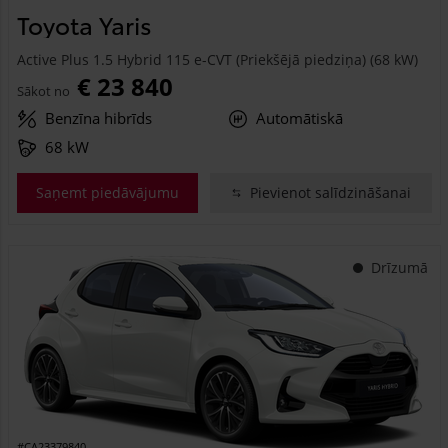
Toyota Yaris
Active Plus 1.5 Hybrid 115 e-CVT (Priekšējā piedziņa) (68 kW)
€ 23 840
Sākot no
Benzīna hibrīds
Automātiskā
68 kW
Saņemt piedāvājumu
Pievienot salīdzināšanai
Drīzumā
#CA23379840