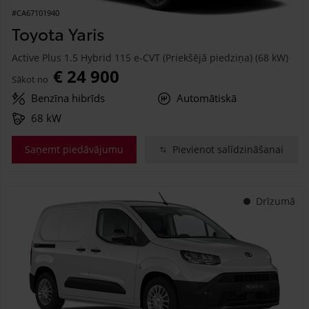
#CA67101940
Toyota Yaris
Active Plus 1.5 Hybrid 115 e-CVT (Priekšējā piedziņa) (68 kW)
€ 24 900
Sākot no
Benzīna hibrīds
Automātiskā
68 kW
Saņemt piedāvājumu
Pievienot salīdzināšanai
Drīzumā