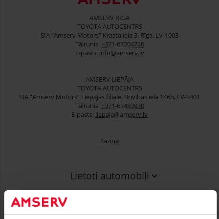
AMSERV RĪGA
TOYOTA AUTOCENTRS
SIA “Amserv Motors” Krasta iela 3, Rīga, LV-1003
Tālrunis:
+371-67204746
E-pasts:
info@amserv.lv
AMSERV LIEPĀJA
TOYOTA AUTOCENTRS
SIA “Amserv Motors” Liepājas filiāle, Brīvības iela 146b, LV-3401
Tālrunis:
+371-63483930
E-pasts:
liepaja@amserv.lv
Saziņa
Lietoti automobiļi
Finansēšana
Serviss