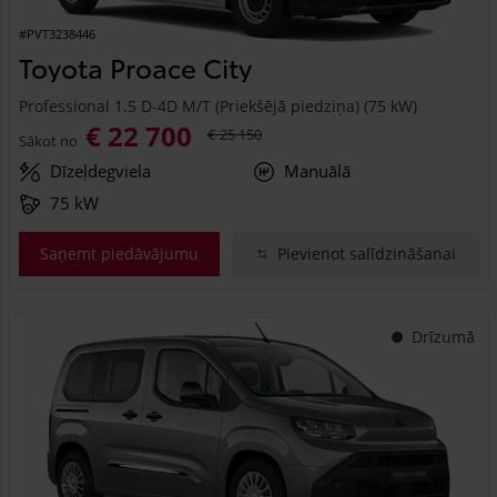
#PVT3238446
Toyota Proace City
Professional 1.5 D-4D M/T (Priekšējā piedziņa) (75 kW)
€ 22 700
€ 25 150
Sākot no
Dīzeļdegviela
Manuālā
75 kW
Saņemt piedāvājumu
Pievienot salīdzināšanai
Drīzumā