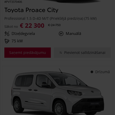
#PVT3370406
Toyota Proace City
Professional 1.5 D-4D M/T (Priekšējā piedziņa) (75 kW)
€ 22 300
€ 24 750
Sākot no
Dīzeļdegviela
Manuālā
75 kW
Saņemt piedāvājumu
Pievienot salīdzināšanai
Drīzumā