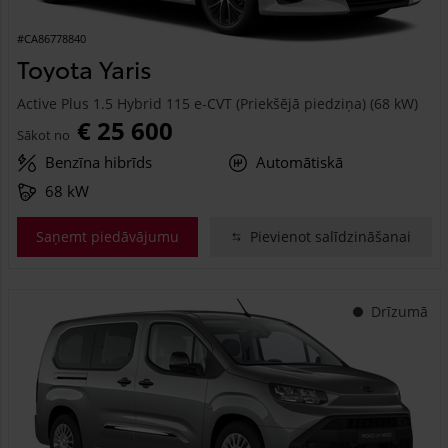
#CA86778840
Toyota Yaris
Active Plus 1.5 Hybrid 115 e-CVT (Priekšējā piedziņa) (68 kW)
€ 25 600
Sākot no
Benzīna hibrīds
Automātiskā
68 kW
Saņemt piedāvājumu
Pievienot salīdzināšanai
Drīzumā