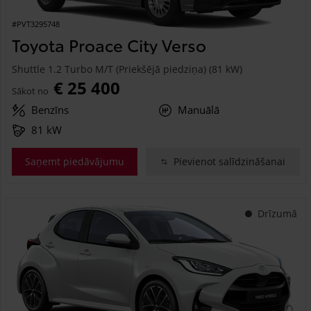
#PVT3295748
Toyota Proace City Verso
Shuttle 1.2 Turbo M/T (Priekšējā piedziņa) (81 kW)
€ 25 400
Sākot no
Benzīns
Manuālā
81 kW
Saņemt piedāvājumu
Pievienot salīdzināšanai
Drīzumā