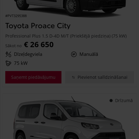
#PVT3295388
Toyota Proace City
Professional Plus 1.5 D-4D M/T (Priekšējā piedziņa) (75 kW)
€ 26 650
Sākot no
Dīzeļdegviela
Manuālā
75 kW
Saņemt piedāvājumu
Pievienot salīdzināšanai
Drīzumā