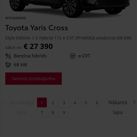
#FR36089450
Toyota Yaris Cross
Style Edition 1.5 Hybrid 115 e-CVT (Priekšējā piedziņa) (68 kW)
€ 27 390
Sākot no
Benzīna hibrīds
e-CVT
68 kW
Saņemt piedāvājumu
Iepriekšējā
Nākamā
1
2
3
4
5
6
lapa
lapa
7
8
9