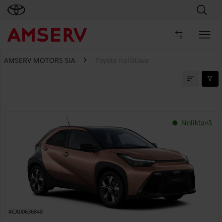
AMSERV MOTORS SIA
Toyota noliktava
Toyota noliktava
Noliktavā
#CA00636840