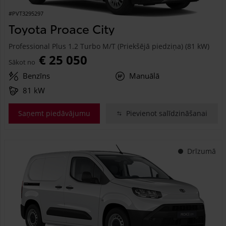
#PVT3295297
Toyota Proace City
Professional Plus 1.2 Turbo M/T (Priekšējā piedziņa) (81 kW)
€ 25 050
Sākot no
Benzīns
Manuālā
81 kW
Saņemt piedāvājumu
Pievienot salīdzināšanai
Drīzumā