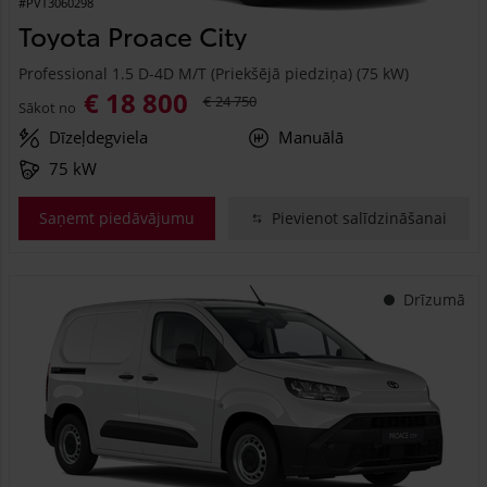
#PVT3060298
Toyota Proace City
Professional 1.5 D-4D M/T (Priekšējā piedziņa) (75 kW)
€ 18 800
€ 24 750
Sākot no
Dīzeļdegviela
Manuālā
75 kW
Saņemt piedāvājumu
Pievienot salīdzināšanai
Drīzumā