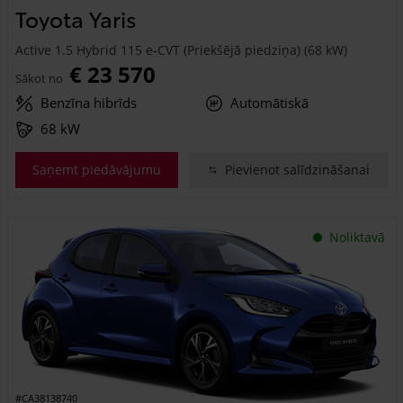
Toyota Yaris
Active 1.5 Hybrid 115 e-CVT (Priekšējā piedziņa) (68 kW)
€ 23 570
Sākot no
Benzīna hibrīds
Automātiskā
68 kW
Saņemt piedāvājumu
Pievienot salīdzināšanai
Noliktavā
#CA38138740