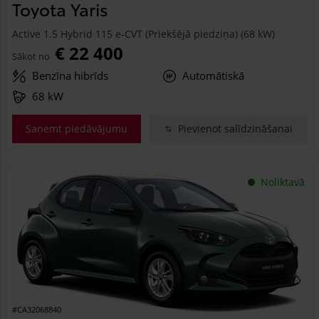
Toyota Yaris
Active 1.5 Hybrid 115 e-CVT (Priekšējā piedziņa) (68 kW)
€ 22 400
Sākot no
Benzīna hibrīds
Automātiskā
68 kW
Saņemt piedāvājumu
Pievienot salīdzināšanai
Noliktavā
#CA32068840