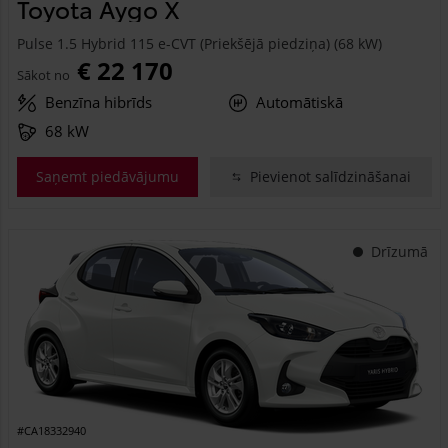
Toyota Aygo X
Pulse 1.5 Hybrid 115 e-CVT (Priekšējā piedziņa) (68 kW)
€ 22 170
Sākot no
Benzīna hibrīds
Automātiskā
68 kW
Saņemt piedāvājumu
Pievienot salīdzināšanai
Drīzumā
#CA18332940