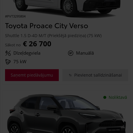
#PVT3295804
Toyota Proace City Verso
Shuttle 1.5 D-4D M/T (Priekšējā piedziņa) (75 kW)
€ 26 700
Sākot no
Dīzeļdegviela
Manuālā
75 kW
Saņemt piedāvājumu
Pievienot salīdzināšanai
Noliktavā