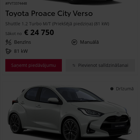
#PVT3374448
Toyota Proace City Verso
Shuttle 1.2 Turbo M/T (Priekšējā piedziņa) (81 kW)
€ 24 750
Sākot no
Benzīns
Manuālā
81 kW
Saņemt piedāvājumu
Pievienot salīdzināšanai
Drīzumā