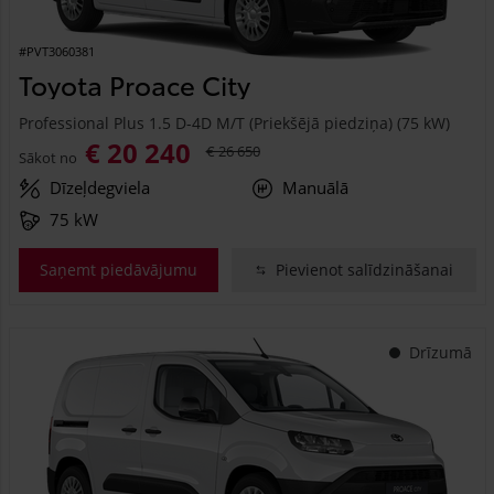
#PVT3060381
Toyota Proace City
Professional Plus 1.5 D-4D M/T (Priekšējā piedziņa) (75 kW)
€ 20 240
€ 26 650
Sākot no
Dīzeļdegviela
Manuālā
75 kW
Saņemt piedāvājumu
Pievienot salīdzināšanai
Drīzumā