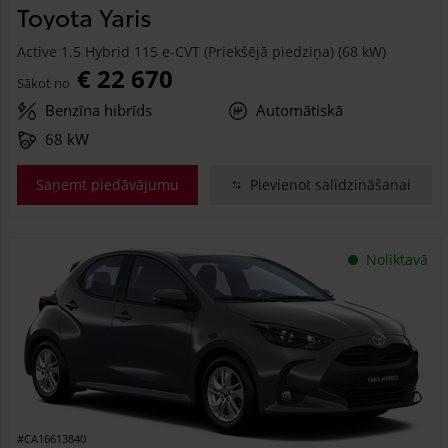
Toyota Yaris
Active 1.5 Hybrid 115 e-CVT (Priekšējā piedziņa) (68 kW)
€ 22 670
Sākot no
Benzīna hibrīds
Automātiskā
68 kW
Saņemt piedāvājumu
Pievienot salīdzināšanai
Noliktavā
#CA16613840