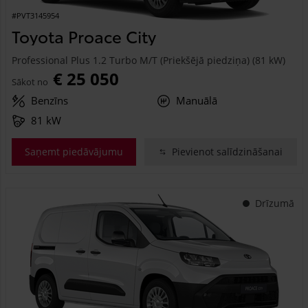
#PVT3145954
Toyota Proace City
Professional Plus 1.2 Turbo M/T (Priekšējā piedziņa) (81 kW)
€ 25 050
Sākot no
Benzīns
Manuālā
81 kW
Saņemt piedāvājumu
Pievienot salīdzināšanai
Drīzumā