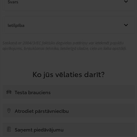
Svars
Ietilpība
Saskaņā ar 2004/3/EC faktisko degvielas patēriņu var ietekmēt papildu
aprīkojums, braukšanas tehnika, lietderīgā slodze, ceļa un laika apstākļi.
Ko jūs vēlaties darīt?
Testa brauciens
Atrodiet pārstāvniecību
Saņemt piedāvājumu