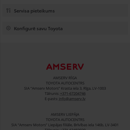
Servisa pieteikums
Konfigurē savu Toyota
AMSERV RĪGA
TOYOTA AUTOCENTRS
SIA “Amserv Motors” Krasta iela 3, Rīga, LV-1003
Tālrunis:
+371-67204746
E-pasts:
info@amserv.lv
AMSERV LIEPĀJA
TOYOTA AUTOCENTRS
SIA “Amserv Motors” Liepājas filiāle, Brīvības iela 146b, LV-3401
Tālrunis:
+371-63483930