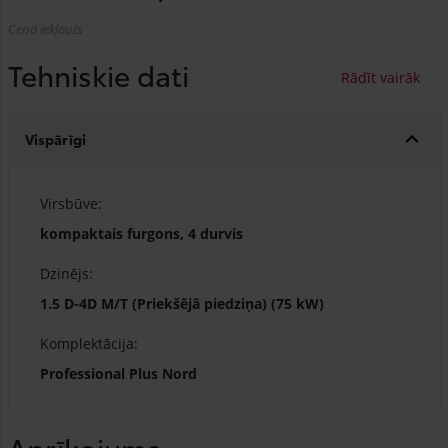
Cenā iekļauts
Tehniskie dati
Vispārīgi
Virsbūve:
kompaktais furgons, 4 durvis
Dzinējs:
1.5 D-4D M/T (Priekšējā piedziņa) (75 kW)
Komplektācija:
Professional Plus Nord
Aprīkojums