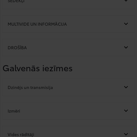
SĒDEKĻI
MULTIVIDE UN INFORMĀCIJA
DROŠĪBA
Galvenās iezīmes
Dzinējs un transmisija
Izmēri
Vides rādītāji