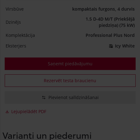
Virsbūve
kompaktais furgons, 4 durvis
1.5 D-4D M/T (Priekšējā
Dzinējs
piedziņa) (75 kW)
Komplektācija
Professional Plus Nord
Eksterjers
Icy White
Saņemt piedāvājumu
Rezervēt testa braucienu
Pievienot salīdzināšanai
Lejupielādēt PDF
Varianti un piederumi