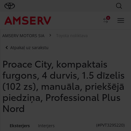
0
AMSERV MOTORS SIA
Toyota noliktava
Atpakaļ uz sarakstu
Proace City, kompaktais
furgons, 4 durvis, 1.5 dīzelis
(102 zs), manuāla, priekšējā
piedziņa, Professional Plus
Nord
(#PVT3295220)
Eksterjers
Interjers