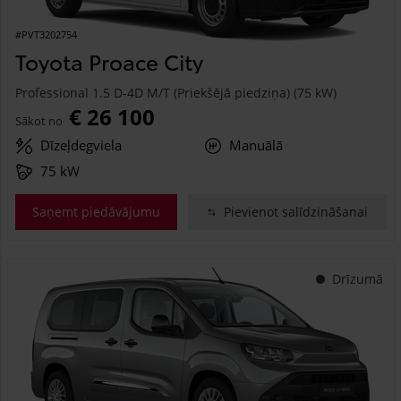
#PVT3202754
Toyota Proace City
Professional 1.5 D-4D M/T (Priekšējā piedziņa) (75 kW)
€ 26 100
Sākot no
Dīzeļdegviela
Manuālā
75 kW
Saņemt piedāvājumu
Pievienot salīdzināšanai
Drīzumā