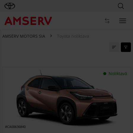
AMSERV MOTORS SIA
Toyota noliktava
Toyota noliktava
Noliktavā
#CA00636840