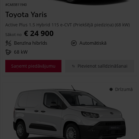
#CA83811940
Toyota Yaris
Active Plus 1.5 Hybrid 115 e-CVT (Priekšējā piedziņa) (68 kW)
€ 24 900
Sākot no
Benzīna hibrīds
Automātiskā
68 kW
Saņemt piedāvājumu
Pievienot salīdzināšanai
Drīzumā