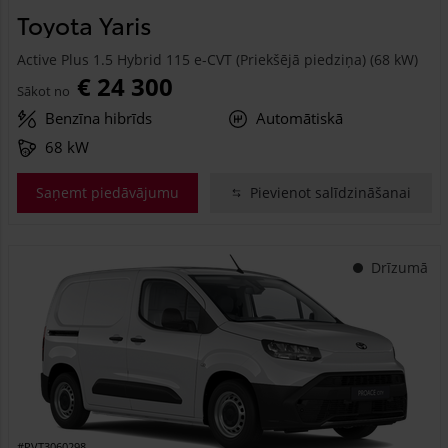
Toyota Yaris
Active Plus 1.5 Hybrid 115 e-CVT (Priekšējā piedziņa) (68 kW)
€ 24 300
Sākot no
Benzīna hibrīds
Automātiskā
68 kW
Saņemt piedāvājumu
Pievienot salīdzināšanai
Drīzumā
#PVT3060298