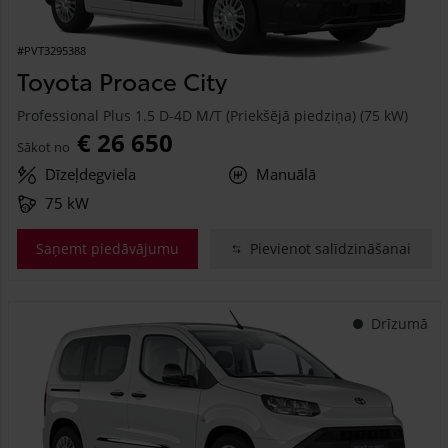
#PVT3295388
Toyota Proace City
Professional Plus 1.5 D-4D M/T (Priekšējā piedziņa) (75 kW)
€ 26 650
Sākot no
Dīzeļdegviela
Manuālā
75 kW
Saņemt piedāvājumu
Pievienot salīdzināšanai
Drīzumā