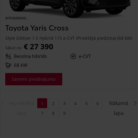
#FR36089450
Toyota Yaris Cross
Style Edition 1.5 Hybrid 115 e-CVT (Priekšējā piedziņa) (68 kW)
€ 27 390
Sākot no
Benzīna hibrīds
e-CVT
68 kW
Saņemt piedāvājumu
Iepriekšējā
Nākamā
1
2
3
4
5
6
lapa
lapa
7
8
9