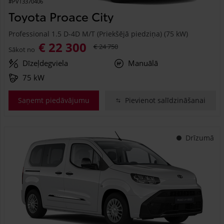
#PVT3370406
Toyota Proace City
Professional 1.5 D-4D M/T (Priekšējā piedziņa) (75 kW)
€ 22 300
€ 24 750
Sākot no
Dīzeļdegviela
Manuālā
75 kW
Saņemt piedāvājumu
Pievienot salīdzināšanai
Drīzumā