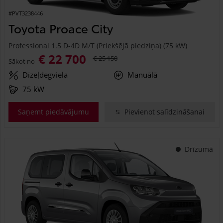
#PVT3238446
Toyota Proace City
Professional 1.5 D-4D M/T (Priekšējā piedziņa) (75 kW)
€ 22 700
€ 25 150
Sākot no
Dīzeļdegviela
Manuālā
75 kW
Saņemt piedāvājumu
Pievienot salīdzināšanai
Drīzumā