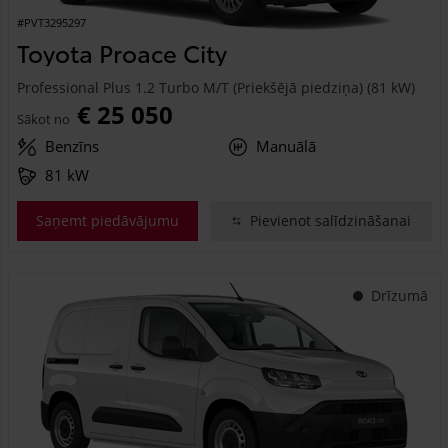
#PVT3295297
Toyota Proace City
Professional Plus 1.2 Turbo M/T (Priekšējā piedziņa) (81 kW)
€ 25 050
Sākot no
Benzīns
Manuālā
81 kW
Saņemt piedāvājumu
Pievienot salīdzināšanai
Drīzumā