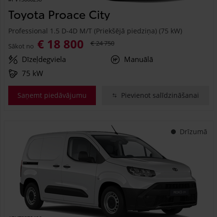
Toyota Proace City
Professional 1.5 D-4D M/T (Priekšējā piedziņa) (75 kW)
€ 18 800
€ 24 750
Sākot no
Dīzeļdegviela
Manuālā
75 kW
Saņemt piedāvājumu
Pievienot salīdzināšanai
Drīzumā