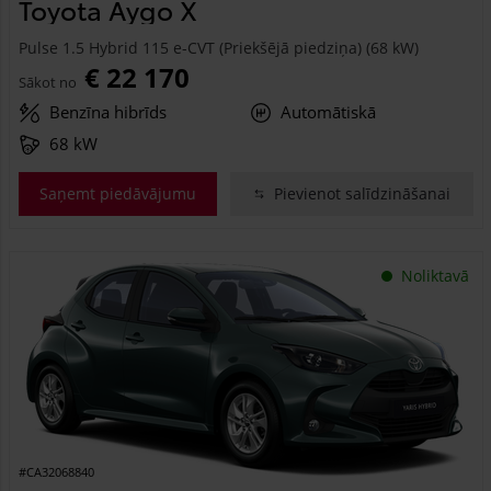
Toyota Aygo X
Pulse 1.5 Hybrid 115 e-CVT (Priekšējā piedziņa) (68 kW)
€ 22 170
Sākot no
Benzīna hibrīds
Automātiskā
68 kW
Saņemt piedāvājumu
Pievienot salīdzināšanai
Noliktavā
#CA32068840