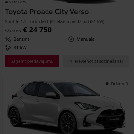
#PVT3295825
Toyota Proace City Verso
Shuttle 1.2 Turbo M/T (Priekšējā piedziņa) (81 kW)
€ 24 750
Sākot no
Benzīns
Manuālā
81 kW
Saņemt piedāvājumu
Pievienot salīdzināšanai
Drīzumā