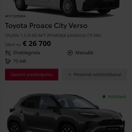
#PVT3295804
Toyota Proace City Verso
Shuttle 1.5 D-4D M/T (Priekšējā piedziņa) (75 kW)
€ 26 700
Sākot no
Dīzeļdegviela
Manuālā
75 kW
Saņemt piedāvājumu
Pievienot salīdzināšanai
Noliktavā