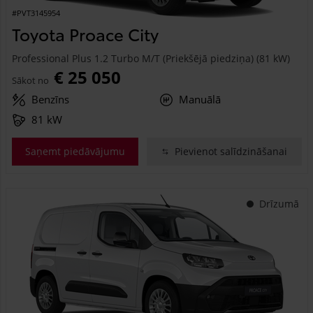
#PVT3145954
Toyota Proace City
Professional Plus 1.2 Turbo M/T (Priekšējā piedziņa) (81 kW)
€ 25 050
Sākot no
Benzīns
Manuālā
81 kW
Saņemt piedāvājumu
Pievienot salīdzināšanai
Drīzumā