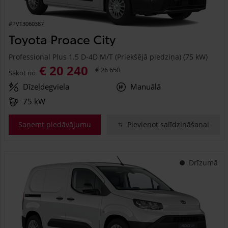
#PVT3060387
Toyota Proace City
Professional Plus 1.5 D-4D M/T (Priekšējā piedziņa) (75 kW)
€ 20 240
€ 26 650
Sākot no
Dīzeļdegviela
Manuālā
75 kW
Saņemt piedāvājumu
Pievienot salīdzināšanai
Drīzumā