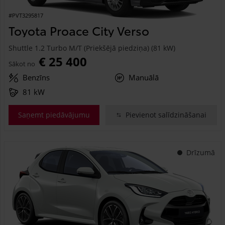
#PVT3295817
Toyota Proace City Verso
Shuttle 1.2 Turbo M/T (Priekšējā piedziņa) (81 kW)
€ 25 400
Sākot no
Benzīns
Manuālā
81 kW
Saņemt piedāvājumu
Pievienot salīdzināšanai
Drīzumā