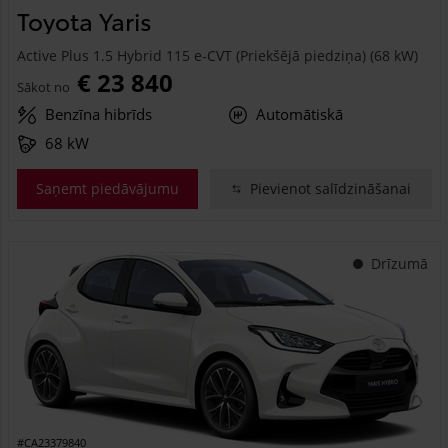
Toyota Yaris
Active Plus 1.5 Hybrid 115 e-CVT (Priekšējā piedziņa) (68 kW)
€ 23 840
Sākot no
Benzīna hibrīds
Automātiskā
68 kW
Saņemt piedāvājumu
Pievienot salīdzināšanai
Drīzumā
#CA23379840