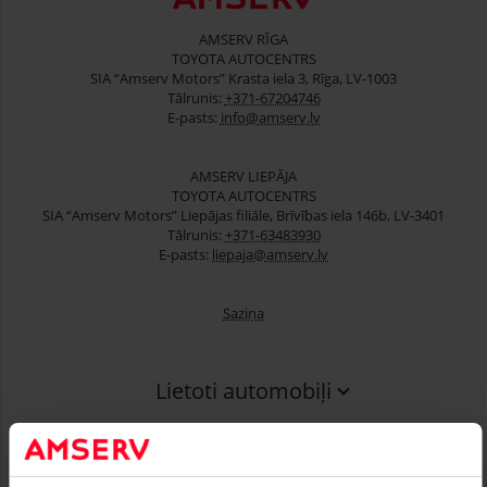
AMSERV RĪGA
TOYOTA AUTOCENTRS
SIA “Amserv Motors” Krasta iela 3, Rīga, LV-1003
Tālrunis:
+371-67204746
E-pasts:
info@amserv.lv
AMSERV LIEPĀJA
TOYOTA AUTOCENTRS
SIA “Amserv Motors” Liepājas filiāle, Brīvības iela 146b, LV-3401
Tālrunis:
+371-63483930
E-pasts:
liepaja@amserv.lv
Saziņa
Lietoti automobiļi
Finansēšana
Serviss