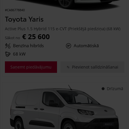
#CA86778840
Toyota Yaris
Active Plus 1.5 Hybrid 115 e-CVT (Priekšējā piedziņa) (68 kW)
€ 25 600
Sākot no
Benzīna hibrīds
Automātiskā
68 kW
Saņemt piedāvājumu
Pievienot salīdzināšanai
Drīzumā