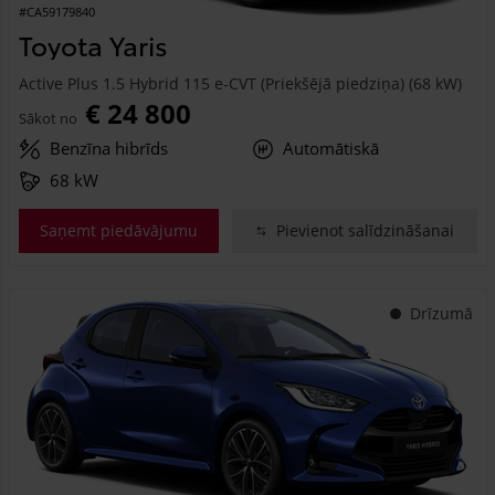
#CA59179840
Toyota Yaris
Active Plus 1.5 Hybrid 115 e-CVT (Priekšējā piedziņa) (68 kW)
€ 24 800
Sākot no
Benzīna hibrīds
Automātiskā
68 kW
Saņemt piedāvājumu
Pievienot salīdzināšanai
Drīzumā