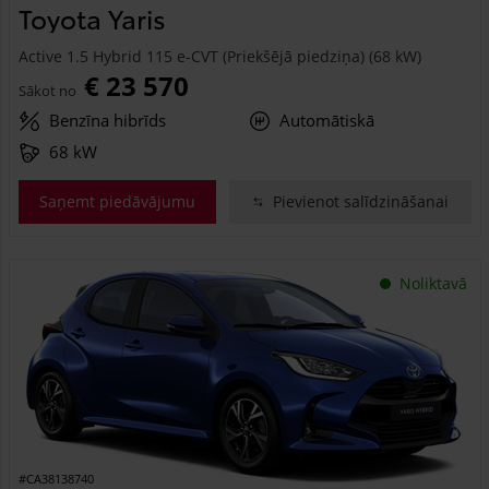
Toyota Yaris
Active 1.5 Hybrid 115 e-CVT (Priekšējā piedziņa) (68 kW)
€ 23 570
Sākot no
Benzīna hibrīds
Automātiskā
68 kW
Saņemt piedāvājumu
Pievienot salīdzināšanai
Noliktavā
#CA38138740