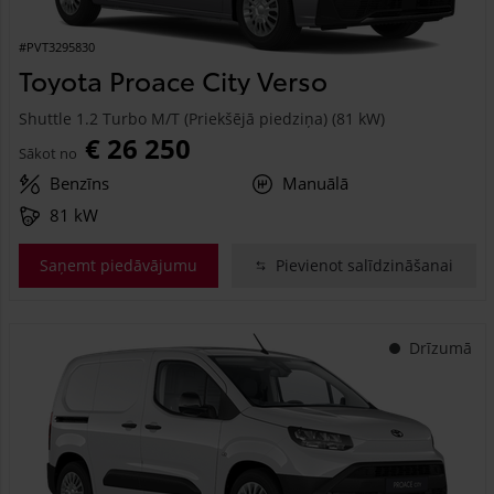
#PVT3295830
Toyota Proace City Verso
Shuttle 1.2 Turbo M/T (Priekšējā piedziņa) (81 kW)
€ 26 250
Sākot no
Benzīns
Manuālā
81 kW
Saņemt piedāvājumu
Pievienot salīdzināšanai
Drīzumā