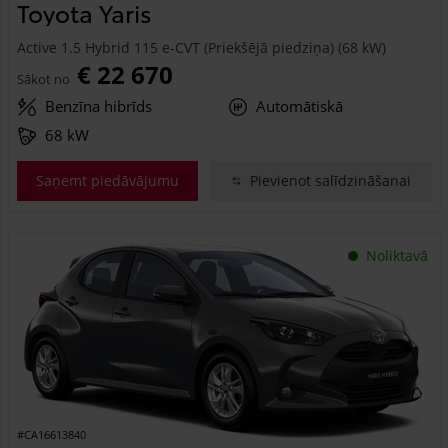
Toyota Yaris
Active 1.5 Hybrid 115 e-CVT (Priekšējā piedziņa) (68 kW)
€ 22 670
Sākot no
Benzīna hibrīds
Automātiskā
68 kW
Saņemt piedāvājumu
Pievienot salīdzināšanai
Noliktavā
#CA16613840