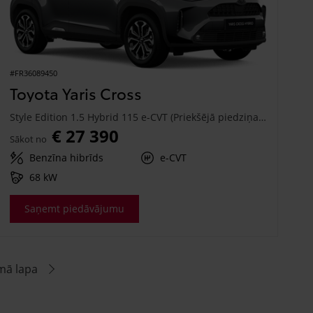
#FR36089450
Toyota Yaris Cross
Style Edition 1.5 Hybrid 115 e-CVT (Priekšējā piedziņa) (68 kW)
€ 27 390
Sākot no
Benzīna hibrīds
e-CVT
68 kW
Saņemt piedāvājumu
mā lapa