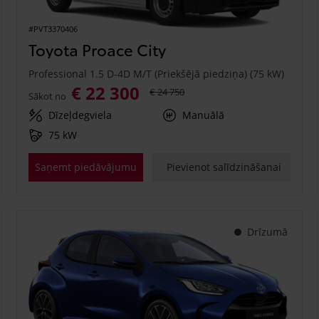
#PVT3370406
Toyota Proace City
Professional 1.5 D-4D M/T (Priekšējā piedziņa) (75 kW)
€ 22 300
€ 24 750
Sākot no
Dīzeļdegviela
Manuālā
75 kW
Saņemt piedāvājumu
Pievienot salīdzināšanai
Drīzumā