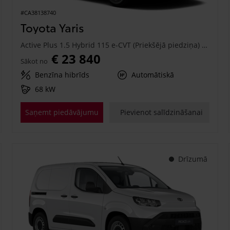
#CA38138740
Toyota Yaris
Active Plus 1.5 Hybrid 115 e-CVT (Priekšējā piedziņa) (68 kW)
€ 23 840
Sākot no
Benzīna hibrīds
Automātiskā
68 kW
Saņemt piedāvājumu
Pievienot salīdzināšanai
Drīzumā