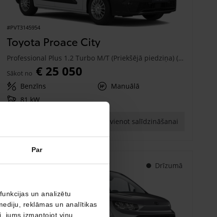
#PVT3145954
Toyota Proace City
Professional Plus 1.2 Turbo M/T (Priekšējā piedziņa) (81 kW)
€ 25 050
Sākot no
Benzīns
Manuālā
81 kW
Saņemt piedāvājumu
Pievienot salīdzināšanai
Par
Drīzumā
funkcijas un analizētu
mediju, reklāmas un analītikas
ši, jums izmantojot viņu