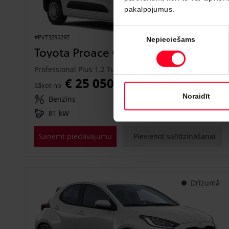
pakalpojumus.
Piekrišanas
#PVT3295297
Nepieciešams
izvēle
Toyota Proace City
Professional Plus 1.2 Turbo M/T (Priekšējā piedziņa) (81 kW)
€ 25 050
Sākot no
Noraidīt
Benzīns
Manuālā
81 kW
Saņemt piedāvājumu
Pievienot salīdzināšanai
Drīzumā