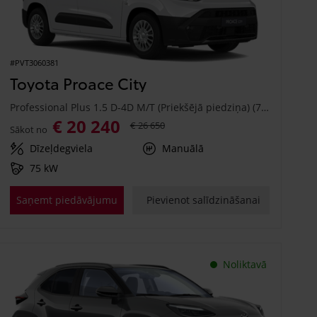
#PVT3060381
Toyota Proace City
Professional Plus 1.5 D-4D M/T (Priekšējā piedziņa) (75 kW)
€ 20 240
€ 26 650
Sākot no
Dīzeļdegviela
Manuālā
75 kW
Saņemt piedāvājumu
Pievienot salīdzināšanai
Noliktavā