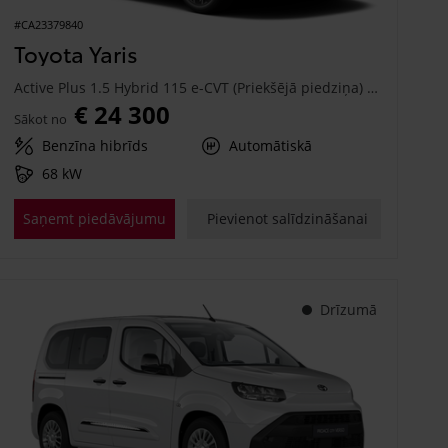
#CA23379840
Toyota Yaris
Active Plus 1.5 Hybrid 115 e-CVT (Priekšējā piedziņa) (68 kW)
€ 24 300
Sākot no
Benzīna hibrīds
Automātiskā
68 kW
Saņemt piedāvājumu
Pievienot salīdzināšanai
Drīzumā