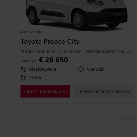
#PVT3295388
Toyota Proace City
Professional Plus 1.5 D-4D M/T (Priekšējā piedziņa) (75 kW)
€ 26 650
Sākot no
Dīzeļdegviela
Manuālā
75 kW
Saņemt piedāvājumu
Pievienot salīdzināšanai
Iepriek