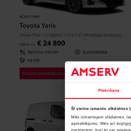
#CA59179840
Toyota Yaris
Active Plus 1.5 Hybrid 115 e-CVT (Priekšējā piedziņa) (68 kW)
€ 24 800
Sākot no
Benzīna hibrīds
Automātiskā
68 kW
Saņemt piedāvājumu
Pievienot salīdzināšanai
Piekrišana
Drīzumā
Šī vietne izmanto sīkdatnes 
Mēs izmantojam sīkdatnes, lai
apmeklējumu. Mēs arī kopīgojam
partneriem, kuri to var apvieno