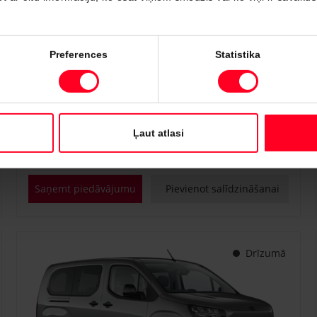
#PVT3238446
Preferences
Statistika
Toyota Proace City
Professional 1.5 D-4D M/T (Priekšējā piedziņa) (75 kW)
€ 22 700
€ 25 150
Sākot no
Ļaut atlasi
Dīzeļdegviela
Manuālā
75 kW
Saņemt piedāvājumu
Pievienot salīdzināšanai
Drīzumā