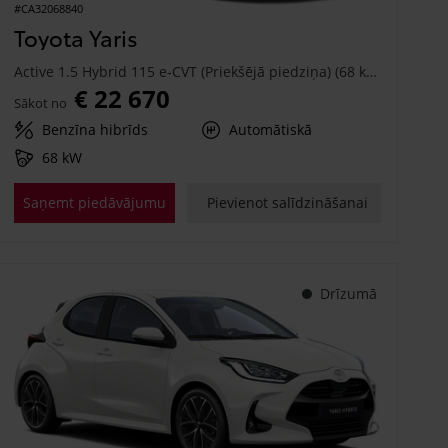
#CA32068840
Toyota Yaris
Active 1.5 Hybrid 115 e-CVT (Priekšējā piedziņa) (68 kW)
€ 22 670
Sākot no
Benzīna hibrīds
Automātiskā
68 kW
Saņemt piedāvājumu
Pievienot salīdzināšanai
Drīzumā