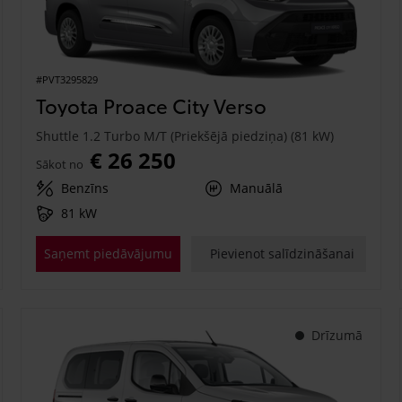
#PVT3295829
Toyota Proace City Verso
Shuttle 1.2 Turbo M/T (Priekšējā piedziņa) (81 kW)
€ 26 250
Sākot no
Benzīns
Manuālā
81 kW
Saņemt piedāvājumu
Pievienot salīdzināšanai
Drīzumā