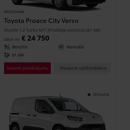
#PVT3374448
Toyota Proace City Verso
Shuttle 1.2 Turbo M/T (Priekšējā piedziņa) (81 kW)
€ 24 750
Sākot no
Benzīns
Manuālā
81 kW
Saņemt piedāvājumu
Pievienot salīdzināšanai
Drīzumā