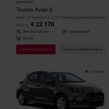
#CA00636840
Toyota Aygo X
Pulse 1.5 Hybrid 115 e-CVT (Priekšējā piedziņa) (68 kW)
€ 22 170
Sākot no
Benzīna hibrīds
Automātiskā
68 kW
Saņemt piedāvājumu
Pievienot salīdzināšanai
Noliktavā