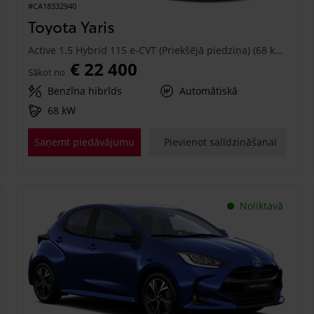
#CA18332940
Toyota Yaris
Active 1.5 Hybrid 115 e-CVT (Priekšējā piedziņa) (68 kW)
€ 22 400
Sākot no
Benzīna hibrīds
Automātiskā
68 kW
Saņemt piedāvājumu
Pievienot salīdzināšanai
Noliktavā