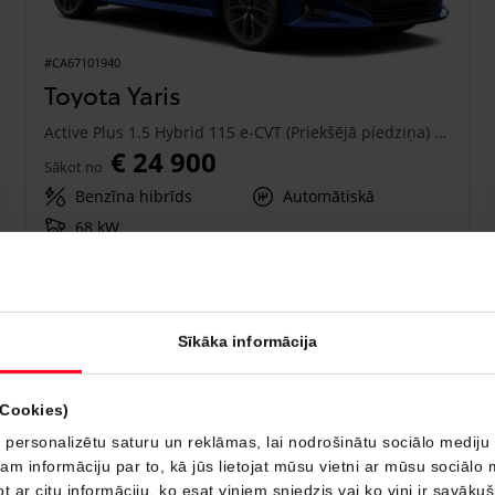
#CA67101940
Toyota Yaris
Active Plus 1.5 Hybrid 115 e-CVT (Priekšējā piedziņa) (68 kW)
€ 24 900
Sākot no
Benzīna hibrīds
Automātiskā
68 kW
Saņemt piedāvājumu
Pievienot salīdzināšanai
Sīkāka informācija
Drīzumā
(Cookies)
 personalizētu saturu un reklāmas, lai nodrošinātu sociālo mediju 
 informāciju par to, kā jūs lietojat mūsu vietni ar mūsu sociālo 
t ar citu informāciju, ko esat viņiem sniedzis vai ko viņi ir savāku