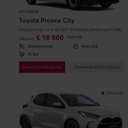
#PVT3060298
Toyota Proace City
Professional 1.5 D-4D M/T (Priekšējā piedziņa) (75 kW)
€ 18 800
€ 24 750
Sākot no
Dīzeļdegviela
Manuālā
75 kW
Saņemt piedāvājumu
Pievienot salīdzināšanai
Drīzumā