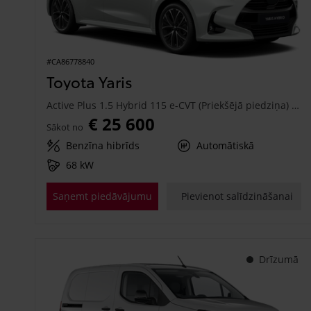
#CA86778840
Toyota Yaris
Active Plus 1.5 Hybrid 115 e-CVT (Priekšējā piedziņa) (68 kW)
€ 25 600
Sākot no
Benzīna hibrīds
Automātiskā
68 kW
Saņemt piedāvājumu
Pievienot salīdzināšanai
Drīzumā