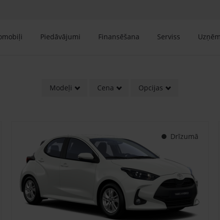
tomobiļi
Piedāvājumi
Finansēšana
Serviss
Uzņē
Modeļi
Cena
Opcijas
Drīzumā