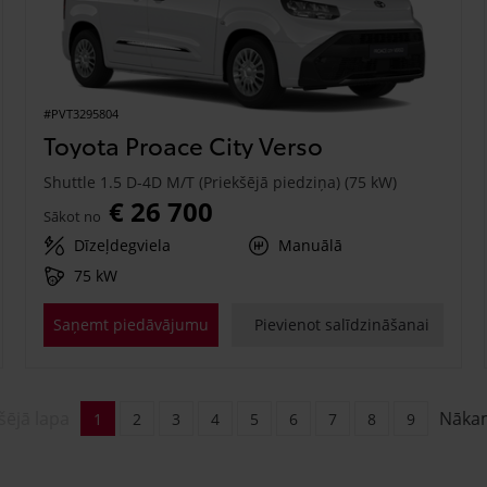
#PVT3295804
Toyota Proace City Verso
Shuttle 1.5 D-4D M/T (Priekšējā piedziņa) (75 kW)
€ 26 700
Sākot no
Dīzeļdegviela
Manuālā
75 kW
Saņemt piedāvājumu
Pievienot salīdzināšanai
šējā lapa
Nāka
1
2
3
4
5
6
7
8
9