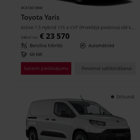
#CA16613840
Toyota Yaris
Active 1.5 Hybrid 115 e-CVT (Priekšējā piedziņa) (68 kW)
€ 23 570
Sākot no
Benzīna hibrīds
Automātiskā
68 kW
Saņemt piedāvājumu
Pievienot salīdzināšanai
Drīzumā