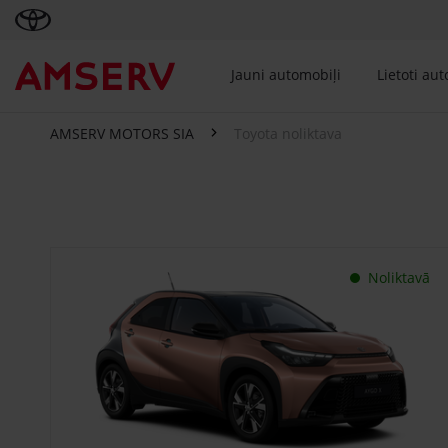
Jauni automobiļi
Lietoti au
AMSERV MOTORS SIA
Toyota noliktava
Toyota noliktava
Noliktavā