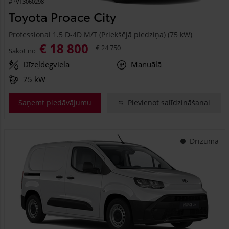
#PVT3060298
Toyota Proace City
Professional 1.5 D-4D M/T (Priekšējā piedziņa) (75 kW)
€ 18 800
€ 24 750
Sākot no
Dīzeļdegviela
Manuālā
75 kW
Saņemt piedāvājumu
Pievienot salīdzināšanai
Drīzumā