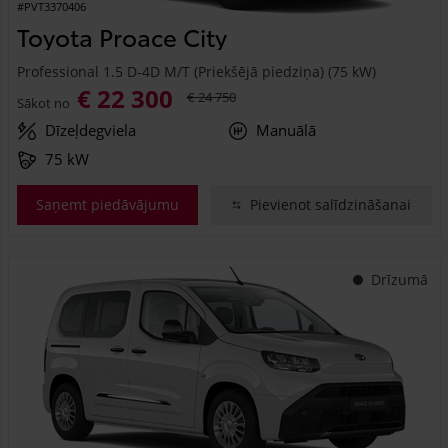
#PVT3370406
Toyota Proace City
Professional 1.5 D-4D M/T (Priekšējā piedziņa) (75 kW)
€ 22 300
€ 24 750
Sākot no
Dīzeļdegviela
Manuālā
75 kW
Saņemt piedāvājumu
Pievienot salīdzināšanai
Drīzumā