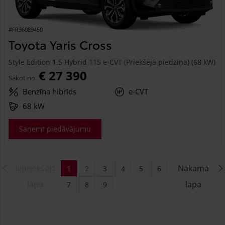
#FR36089450
Toyota Yaris Cross
Style Edition 1.5 Hybrid 115 e-CVT (Priekšējā piedziņa) (68 kW)
€ 27 390
Sākot no
Benzīna hibrīds
e-CVT
68 kW
Saņemt piedāvājumu
Iepriekšējā
Nākamā
1
2
3
4
5
6
lapa
lapa
7
8
9