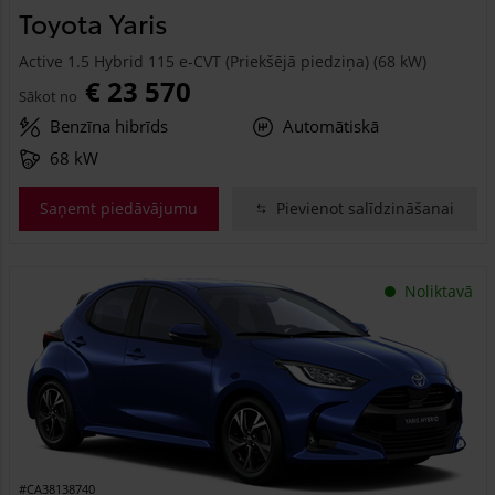
Toyota Yaris
Active 1.5 Hybrid 115 e-CVT (Priekšējā piedziņa) (68 kW)
€ 23 570
Sākot no
Benzīna hibrīds
Automātiskā
68 kW
Saņemt piedāvājumu
Pievienot salīdzināšanai
Noliktavā
#CA38138740