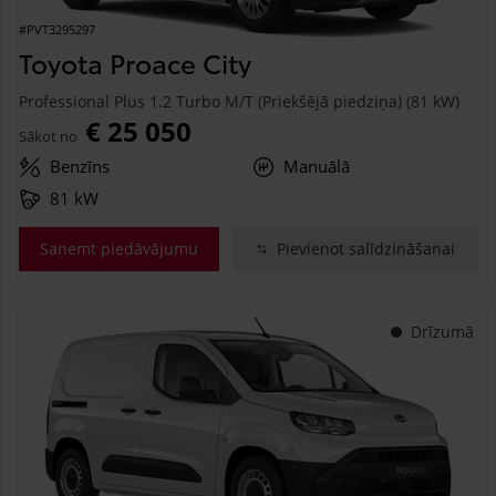
#PVT3295297
Toyota Proace City
Professional Plus 1.2 Turbo M/T (Priekšējā piedziņa) (81 kW)
€ 25 050
Sākot no
Benzīns
Manuālā
81 kW
Saņemt piedāvājumu
Pievienot salīdzināšanai
Drīzumā