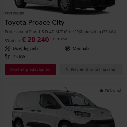
#PVT3060381
Toyota Proace City
Professional Plus 1.5 D-4D M/T (Priekšējā piedziņa) (75 kW)
€ 20 240
€ 26 650
Sākot no
Dīzeļdegviela
Manuālā
75 kW
Saņemt piedāvājumu
Pievienot salīdzināšanai
Drīzumā