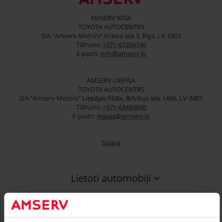
AMSERV RĪGA
TOYOTA AUTOCENTRS
SIA “Amserv Motors” Krasta iela 3, Rīga, LV-1003
Tālrunis:
+371-67204746
E-pasts:
info@amserv.lv
AMSERV LIEPĀJA
TOYOTA AUTOCENTRS
SIA “Amserv Motors” Liepājas filiāle, Brīvības iela 146b, LV-3401
Tālrunis:
+371-63483930
E-pasts:
liepaja@amserv.lv
Saziņa
Lietoti automobiļi
Finansēšana
Serviss