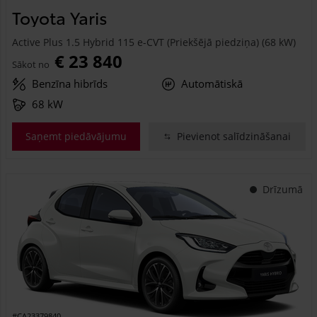
Toyota Yaris
Active Plus 1.5 Hybrid 115 e-CVT (Priekšējā piedziņa) (68 kW)
€ 23 840
Sākot no
Benzīna hibrīds
Automātiskā
68 kW
Saņemt piedāvājumu
Pievienot salīdzināšanai
Drīzumā
#CA23379840