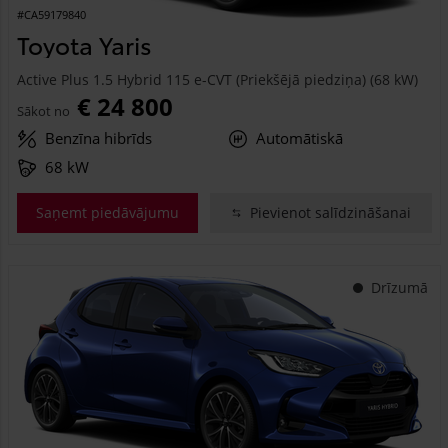
#CA59179840
Toyota Yaris
Active Plus 1.5 Hybrid 115 e-CVT (Priekšējā piedziņa) (68 kW)
€ 24 800
Sākot no
Benzīna hibrīds
Automātiskā
68 kW
Saņemt piedāvājumu
Pievienot salīdzināšanai
Drīzumā