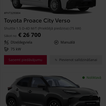
#PVT3295804
Toyota Proace City Verso
Shuttle 1.5 D-4D M/T (Priekšējā piedziņa) (75 kW)
€ 26 700
Sākot no
Dīzeļdegviela
Manuālā
75 kW
Saņemt piedāvājumu
Pievienot salīdzināšanai
Noliktavā