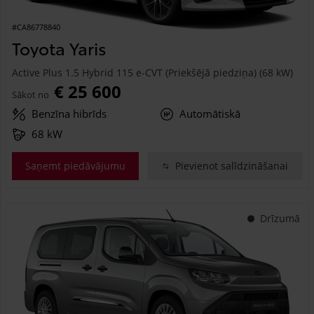
#CA86778840
Toyota Yaris
Active Plus 1.5 Hybrid 115 e-CVT (Priekšējā piedziņa) (68 kW)
€ 25 600
Sākot no
Benzīna hibrīds
Automātiskā
68 kW
Saņemt piedāvājumu
Pievienot salīdzināšanai
Drīzumā