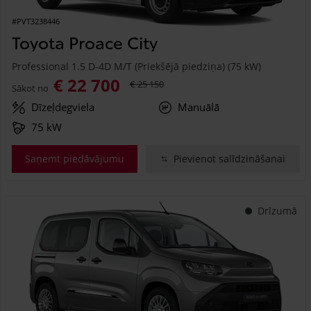
#PVT3238446
Toyota Proace City
Professional 1.5 D-4D M/T (Priekšējā piedziņa) (75 kW)
€ 22 700
€ 25 150
Sākot no
Dīzeļdegviela
Manuālā
75 kW
Saņemt piedāvājumu
Pievienot salīdzināšanai
Drīzumā