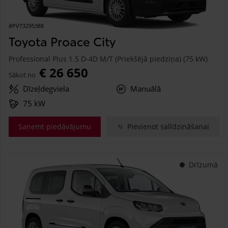
#PVT3295388
Toyota Proace City
Professional Plus 1.5 D-4D M/T (Priekšējā piedziņa) (75 kW)
€ 26 650
Sākot no
Dīzeļdegviela
Manuālā
75 kW
Saņemt piedāvājumu
Pievienot salīdzināšanai
Drīzumā