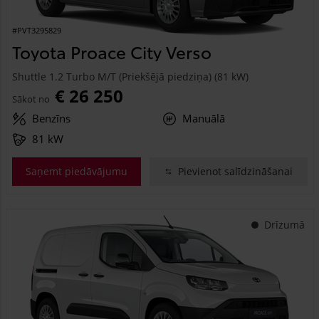
#PVT3295829
Toyota Proace City Verso
Shuttle 1.2 Turbo M/T (Priekšējā piedziņa) (81 kW)
€ 26 250
Sākot no
Benzīns
Manuālā
81 kW
Saņemt piedāvājumu
Pievienot salīdzināšanai
Drīzumā