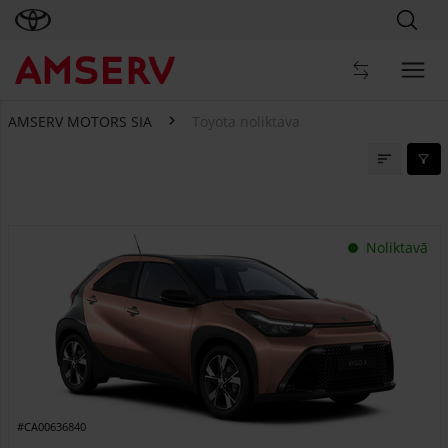
AMSERV MOTORS SIA
Toyota noliktava
Toyota noliktava
Noliktavā
#CA00636840