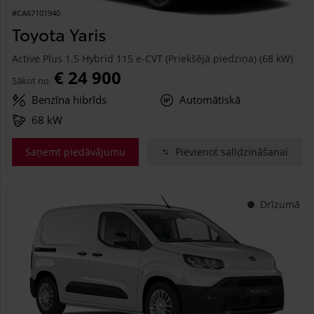
#CA67101940
Toyota Yaris
Active Plus 1.5 Hybrid 115 e-CVT (Priekšējā piedziņa) (68 kW)
€ 24 900
Sākot no
Benzīna hibrīds
Automātiskā
68 kW
Saņemt piedāvājumu
Pievienot salīdzināšanai
Drīzumā