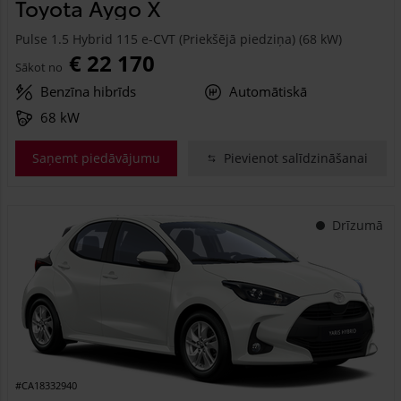
Toyota Aygo X
Pulse 1.5 Hybrid 115 e-CVT (Priekšējā piedziņa) (68 kW)
€ 22 170
Sākot no
Benzīna hibrīds
Automātiskā
68 kW
Saņemt piedāvājumu
Pievienot salīdzināšanai
Drīzumā
#CA18332940