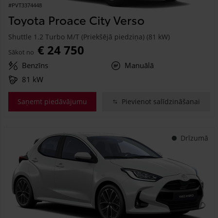
#PVT3374448
Toyota Proace City Verso
Shuttle 1.2 Turbo M/T (Priekšējā piedziņa) (81 kW)
€ 24 750
Sākot no
Benzīns
Manuālā
81 kW
Saņemt piedāvājumu
Pievienot salīdzināšanai
Drīzumā