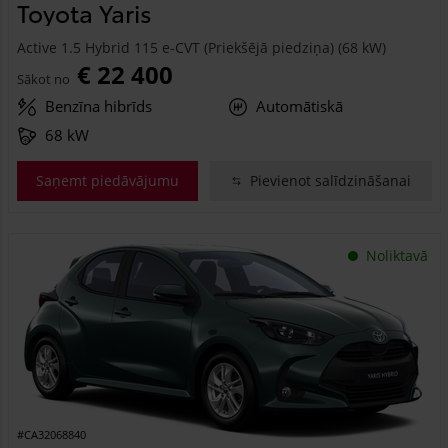
Toyota Yaris
Active 1.5 Hybrid 115 e-CVT (Priekšējā piedziņa) (68 kW)
€ 22 400
Sākot no
Benzīna hibrīds
Automātiskā
68 kW
Saņemt piedāvājumu
Pievienot salīdzināšanai
Noliktavā
#CA32068840