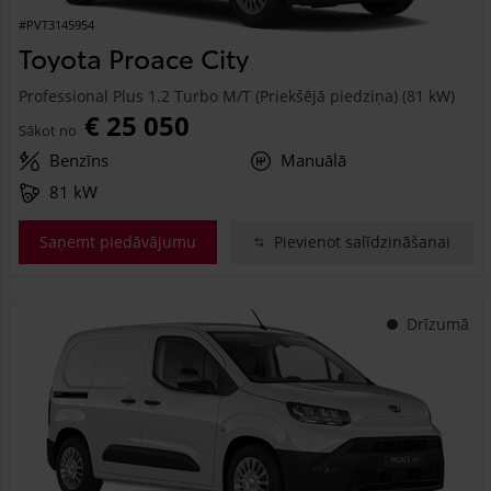
#PVT3145954
Toyota Proace City
Professional Plus 1.2 Turbo M/T (Priekšējā piedziņa) (81 kW)
€ 25 050
Sākot no
Benzīns
Manuālā
81 kW
Saņemt piedāvājumu
Pievienot salīdzināšanai
Drīzumā