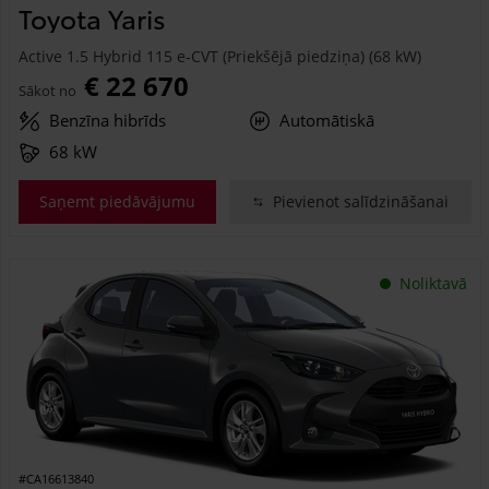
Toyota Yaris
Active 1.5 Hybrid 115 e-CVT (Priekšējā piedziņa) (68 kW)
€ 22 670
Sākot no
Benzīna hibrīds
Automātiskā
68 kW
Saņemt piedāvājumu
Pievienot salīdzināšanai
Noliktavā
#CA16613840