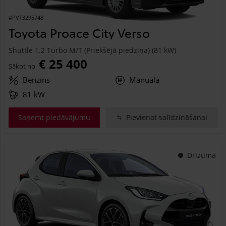
#PVT3295748
Toyota Proace City Verso
Shuttle 1.2 Turbo M/T (Priekšējā piedziņa) (81 kW)
€ 25 400
Sākot no
Benzīns
Manuālā
81 kW
Saņemt piedāvājumu
Pievienot salīdzināšanai
Drīzumā