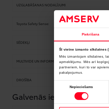
UZGLABĀŠANAS NODALĪJUMI
Toyota Safety Sense:
Piekrišana
SĒDEKĻI
Šī vietne izmanto sīkdatnes 
Mēs izmantojam sīkdatnes, lai
MULTIVIDE UN INFORMĀCIJA
apmeklējumu. Mēs arī kopīgojam
partneriem, kuri to var apvieno
pakalpojumus.
DROŠĪBA
Piekrišanas
Nepieciešams
izvēle
Galvenās iezīmes