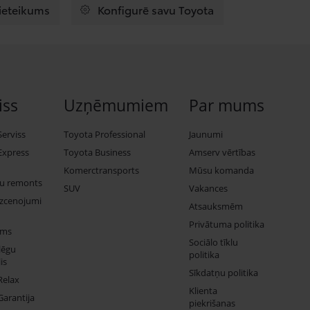
pieteikums
Konfigurē savu Toyota
iss
Uzņēmumiem
Par mums
Serviss
Toyota Professional
Jaunumi
Express
Toyota Business
Amserv vērtības
Komerctransports
Mūsu komanda
ju remonts
SUV
Vakances
izcenojumi
Atsauksmēm
Privātuma politika
ums
Sociālo tīklu
lēgu
politika
is
Sīkdatņu politika
Relax
Klienta
Garantija
piekrišanas