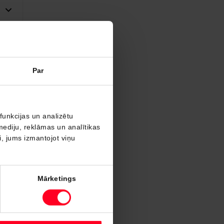
Par
funkcijas un analizētu
mediju, reklāmas un analītikas
ši, jums izmantojot viņu
Mārketings