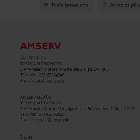
Testa brauciens
Atrodiet pār
AMSERV RĪGA
TOYOTA AUTOCENTRS
SIA “Amserv Motors” Krasta iela 3, Rīga, LV-1003
Tālrunis:
+371-67204746
E-pasts:
info@amserv.lv
AMSERV LIEPĀJA
TOYOTA AUTOCENTRS
SIA “Amserv Motors” Liepājas filiāle, Brīvības iela 146b, LV-3401
Tālrunis:
+371-63483930
E-pasts:
liepaja@amserv.lv
Saziņa