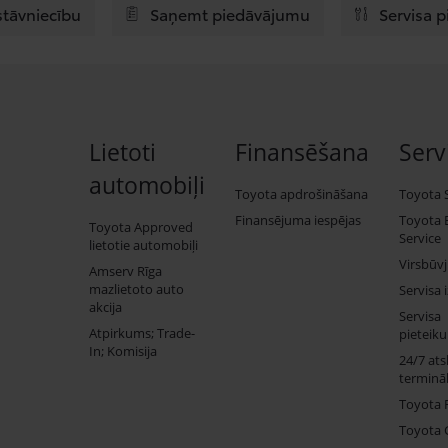
stāvniecību
Saņemt piedāvājumu
Servisa 
Lietoti
Finansēšana
Serv
automobiļi
Toyota apdrošināšana
Toyota 
Finansējuma iespējas
Toyota 
Toyota Approved
Service
lietotie automobiļi
Virsbūv
Amserv Rīga
mazlietoto auto
Servisa 
akcija
Servisa
Atpirkums; Trade-
pieteik
In; Komisija
24/7 ats
termināl
Toyota 
Toyota 