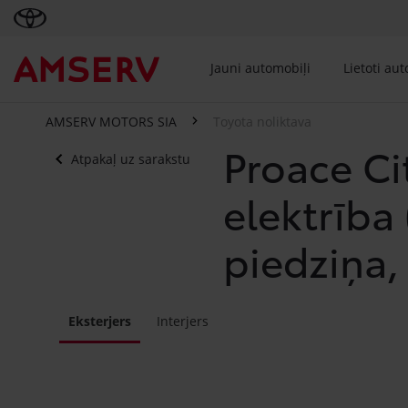
Jauni automobiļi
Lietoti au
AMSERV MOTORS SIA
Toyota noliktava
Proace Ci
Atpakaļ uz sarakstu
elektrība
piedziņa,
Eksterjers
Interjers