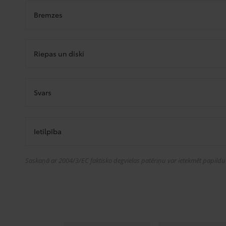
Bremzes
Riepas un diski
Svars
Ietilpība
Saskaņā ar 2004/3/EC faktisko degvielas patēriņu var ietekmēt papildu a