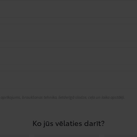
prīkojums, braukšanas tehnika, lietderīgā slodze, ceļa un laika apstākļi.
Ko jūs vēlaties darīt?