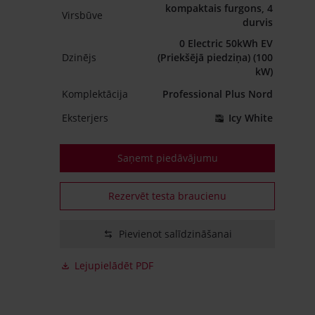
kompaktais furgons, 4
Virsbūve
durvis
0 Electric 50kWh EV
Dzinējs
(Priekšējā piedziņa) (100
kW)
Komplektācija
Professional Plus Nord
Eksterjers
Icy White
Saņemt piedāvājumu
Rezervēt testa braucienu
Pievienot salīdzināšanai
Lejupielādēt PDF