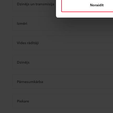
Dzinējs un transmisija
Noraidīt
Izmēri
Vides rādītāji
Dzinējs
Pārnesumkārba
Piekare