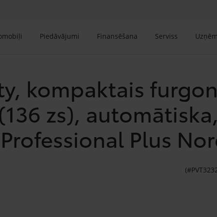
tomobiļi
Piedāvājumi
Finansēšana
Serviss
Uzņē
ty, kompaktais furgons
 (136 zs), automātiska
 Professional Plus No
(#PVT323