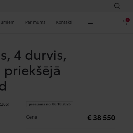
0
mumiem
Par mums
Kontakti
, 4 durvis,
, priekšējā
rd
2265)
pieejams no: 06.10.2026
€ 38 550
Cena