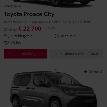
#PVT3238446
Toyota Proace City
Professional 1.5 D-4D M/T (Priekšējā piedziņa) (75 kW)
€ 22 700
€ 25 150
Sākot no
Dīzeļdegviela
Manuālā
75 kW
Saņemt piedāvājumu
Pievienot salīdzināšanai
Drīzumā