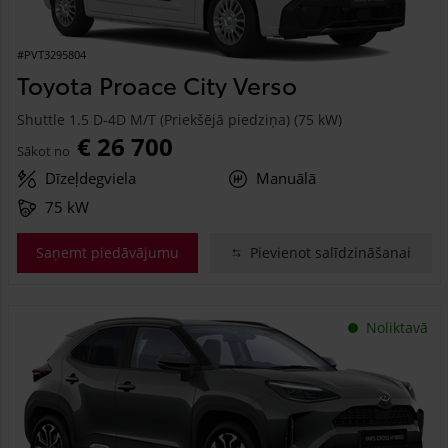
#PVT3295804
Toyota Proace City Verso
Shuttle 1.5 D-4D M/T (Priekšējā piedziņa) (75 kW)
€ 26 700
Sākot no
Dīzeļdegviela
Manuālā
75 kW
Saņemt piedāvājumu
Pievienot salīdzināšanai
Noliktavā