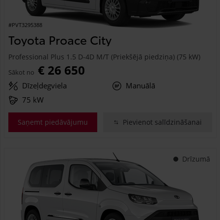
#PVT3295388
Toyota Proace City
Professional Plus 1.5 D-4D M/T (Priekšējā piedziņa) (75 kW)
€ 26 650
Sākot no
Dīzeļdegviela
Manuālā
75 kW
Saņemt piedāvājumu
Pievienot salīdzināšanai
Drīzumā