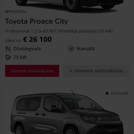
#PVT3202754
Toyota Proace City
Professional 1.5 D-4D M/T (Priekšējā piedziņa) (75 kW)
€ 26 100
Sākot no
Dīzeļdegviela
Manuālā
75 kW
Saņemt piedāvājumu
Pievienot salīdzināšanai
Drīzumā