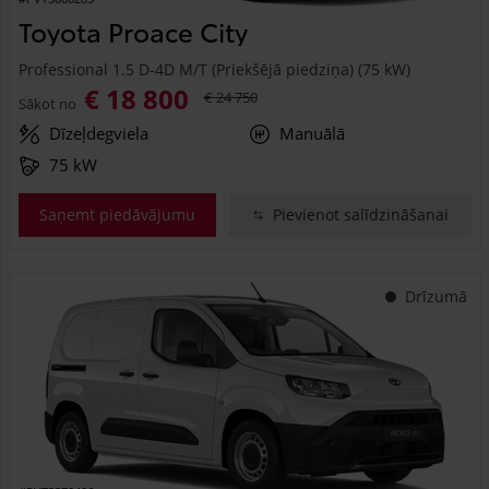
Toyota Proace City
Professional 1.5 D-4D M/T (Priekšējā piedziņa) (75 kW)
€ 18 800
€ 24 750
Sākot no
Dīzeļdegviela
Manuālā
75 kW
Saņemt piedāvājumu
Pievienot salīdzināšanai
Drīzumā