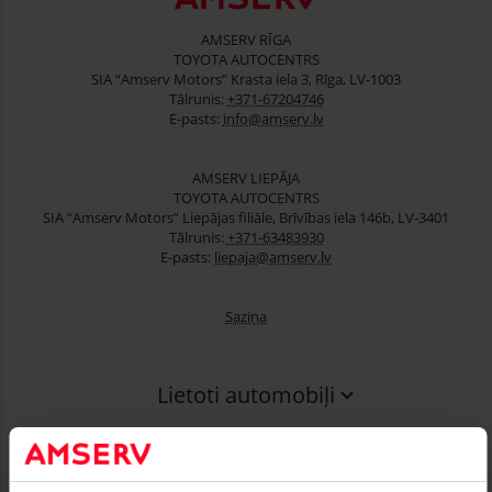
AMSERV RĪGA
TOYOTA AUTOCENTRS
SIA “Amserv Motors” Krasta iela 3, Rīga, LV-1003
Tālrunis:
+371-67204746
E-pasts:
info@amserv.lv
AMSERV LIEPĀJA
TOYOTA AUTOCENTRS
SIA “Amserv Motors” Liepājas filiāle, Brīvības iela 146b, LV-3401
Tālrunis:
+371-63483930
E-pasts:
liepaja@amserv.lv
Saziņa
Lietoti automobiļi
Finansēšana
Serviss