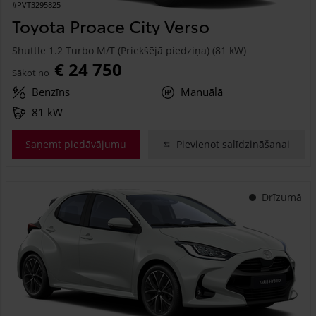
#PVT3295825
Toyota Proace City Verso
Shuttle 1.2 Turbo M/T (Priekšējā piedziņa) (81 kW)
€ 24 750
Sākot no
Benzīns
Manuālā
81 kW
Saņemt piedāvājumu
Pievienot salīdzināšanai
Drīzumā