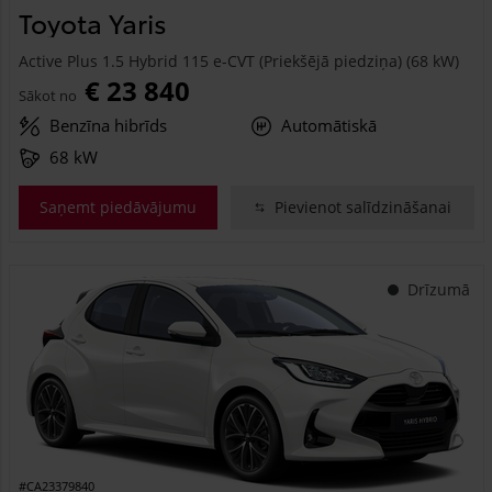
Toyota Yaris
Active Plus 1.5 Hybrid 115 e-CVT (Priekšējā piedziņa) (68 kW)
€ 23 840
Sākot no
Benzīna hibrīds
Automātiskā
68 kW
Saņemt piedāvājumu
Pievienot salīdzināšanai
Drīzumā
#CA23379840