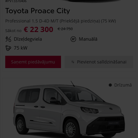
#PVT3370406
Toyota Proace City
Professional 1.5 D-4D M/T (Priekšējā piedziņa) (75 kW)
€ 22 300
€ 24 750
Sākot no
Dīzeļdegviela
Manuālā
75 kW
Saņemt piedāvājumu
Pievienot salīdzināšanai
Drīzumā