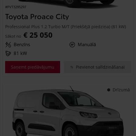
#PVT3295297
Toyota Proace City
Professional Plus 1.2 Turbo M/T (Priekšējā piedziņa) (81 kW)
€ 25 050
Sākot no
Benzīns
Manuālā
81 kW
Saņemt piedāvājumu
Pievienot salīdzināšanai
Drīzumā