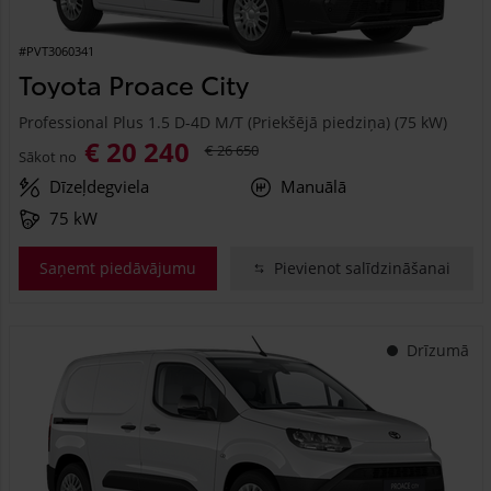
#PVT3060341
Toyota Proace City
Professional Plus 1.5 D-4D M/T (Priekšējā piedziņa) (75 kW)
€ 20 240
€ 26 650
Sākot no
Dīzeļdegviela
Manuālā
75 kW
Saņemt piedāvājumu
Pievienot salīdzināšanai
Drīzumā