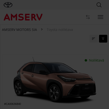
AMSERV MOTORS SIA
Toyota noliktava
Toyota noliktava
Noliktavā
#CA00636840