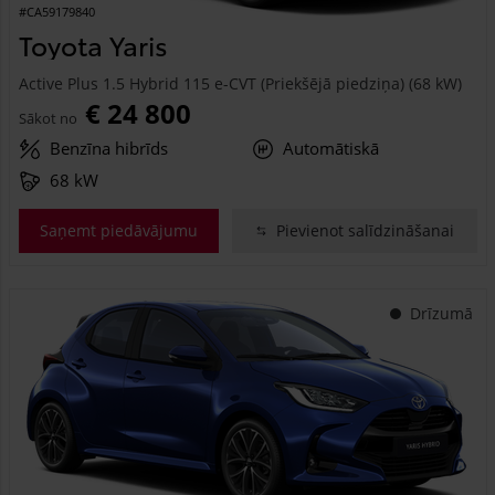
#CA59179840
Toyota Yaris
Active Plus 1.5 Hybrid 115 e-CVT (Priekšējā piedziņa) (68 kW)
€ 24 800
Sākot no
Benzīna hibrīds
Automātiskā
68 kW
Saņemt piedāvājumu
Pievienot salīdzināšanai
Drīzumā