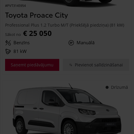
#PVT3145954
Toyota Proace City
Professional Plus 1.2 Turbo M/T (Priekšējā piedziņa) (81 kW)
€ 25 050
Sākot no
Benzīns
Manuālā
81 kW
Saņemt piedāvājumu
Pievienot salīdzināšanai
Drīzumā