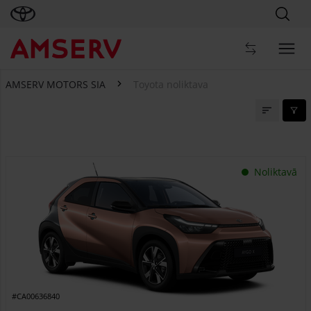
AMSERV MOTORS SIA
Toyota noliktava
Toyota noliktava
Noliktavā
#CA00636840