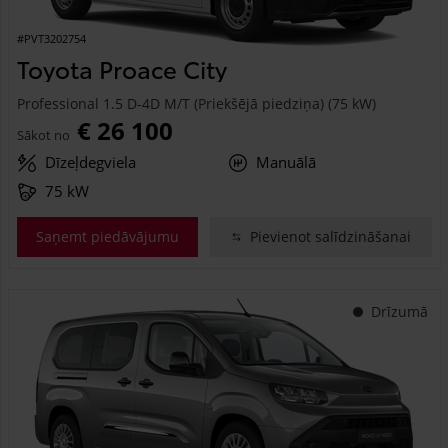
#PVT3202754
Toyota Proace City
Professional 1.5 D-4D M/T (Priekšējā piedziņa) (75 kW)
€ 26 100
Sākot no
Dīzeļdegviela
Manuālā
75 kW
Saņemt piedāvājumu
Pievienot salīdzināšanai
Drīzumā