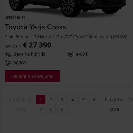
#FR36089450
Toyota Yaris Cross
Style Edition 1.5 Hybrid 115 e-CVT (Priekšējā piedziņa) (68 kW)
€ 27 390
Sākot no
Benzīna hibrīds
e-CVT
68 kW
Saņemt piedāvājumu
Iepriekšējā
Nākamā
1
2
3
4
5
6
lapa
lapa
7
8
9