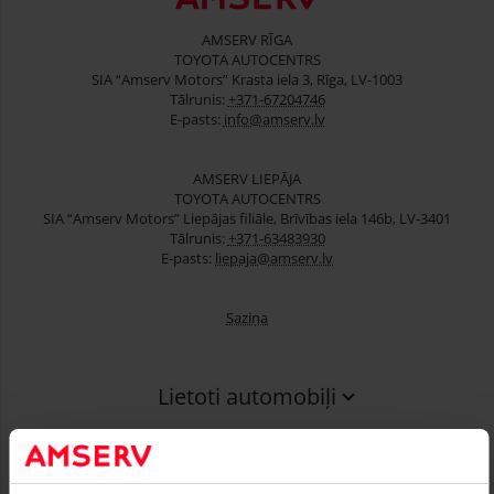
AMSERV RĪGA
TOYOTA AUTOCENTRS
SIA “Amserv Motors” Krasta iela 3, Rīga, LV-1003
Tālrunis:
+371-67204746
E-pasts:
info@amserv.lv
AMSERV LIEPĀJA
TOYOTA AUTOCENTRS
SIA “Amserv Motors” Liepājas filiāle, Brīvības iela 146b, LV-3401
Tālrunis:
+371-63483930
E-pasts:
liepaja@amserv.lv
Saziņa
Lietoti automobiļi
Finansēšana
Serviss