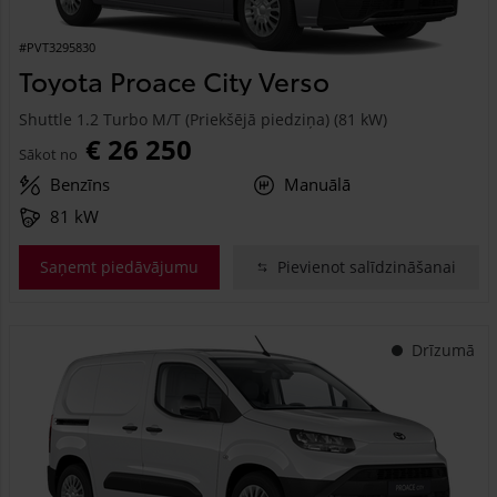
#PVT3295830
Toyota Proace City Verso
Shuttle 1.2 Turbo M/T (Priekšējā piedziņa) (81 kW)
€ 26 250
Sākot no
Benzīns
Manuālā
81 kW
Saņemt piedāvājumu
Pievienot salīdzināšanai
Drīzumā