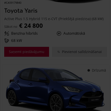
#CA59179840
Toyota Yaris
Active Plus 1.5 Hybrid 115 e-CVT (Priekšējā piedziņa) (68 kW)
€ 24 800
Sākot no
Benzīna hibrīds
Automātiskā
68 kW
Saņemt piedāvājumu
Pievienot salīdzināšanai
Drīzumā