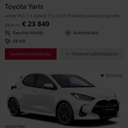
Toyota Yaris
Active Plus 1.5 Hybrid 115 e-CVT (Priekšējā piedziņa) (68 kW)
€ 23 840
Sākot no
Benzīna hibrīds
Automātiskā
68 kW
Saņemt piedāvājumu
Pievienot salīdzināšanai
Drīzumā
#CA23379840