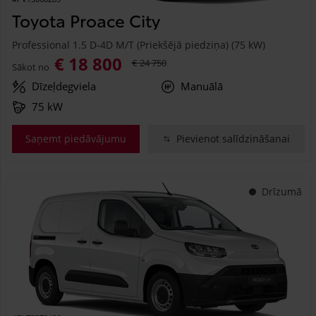
Toyota Proace City
Professional 1.5 D-4D M/T (Priekšējā piedziņa) (75 kW)
€ 18 800
€ 24 750
Sākot no
Dīzeļdegviela
Manuālā
75 kW
Saņemt piedāvājumu
Pievienot salīdzināšanai
Drīzumā