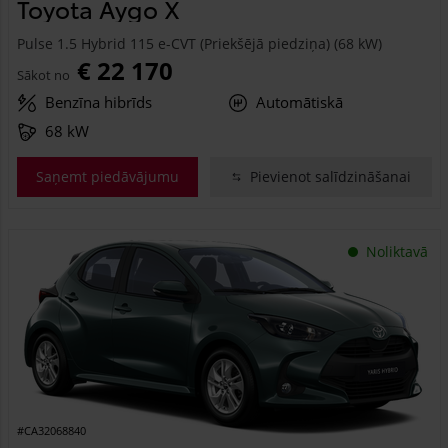
Toyota Aygo X
Pulse 1.5 Hybrid 115 e-CVT (Priekšējā piedziņa) (68 kW)
€ 22 170
Sākot no
Benzīna hibrīds
Automātiskā
68 kW
Saņemt piedāvājumu
Pievienot salīdzināšanai
Noliktavā
#CA32068840