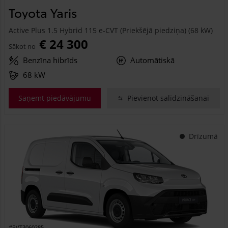
Toyota Yaris
Active Plus 1.5 Hybrid 115 e-CVT (Priekšējā piedziņa) (68 kW)
€ 24 300
Sākot no
Benzīna hibrīds
Automātiskā
68 kW
Saņemt piedāvājumu
Pievienot salīdzināšanai
Drīzumā
#PVT3060285