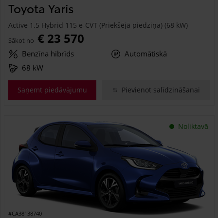
Toyota Yaris
Active 1.5 Hybrid 115 e-CVT (Priekšējā piedziņa) (68 kW)
€ 23 570
Sākot no
Benzīna hibrīds
Automātiskā
68 kW
Saņemt piedāvājumu
Pievienot salīdzināšanai
Noliktavā
#CA38138740