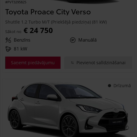
#PVT3295825
Toyota Proace City Verso
Shuttle 1.2 Turbo M/T (Priekšējā piedziņa) (81 kW)
€ 24 750
Sākot no
Benzīns
Manuālā
81 kW
Saņemt piedāvājumu
Pievienot salīdzināšanai
Drīzumā