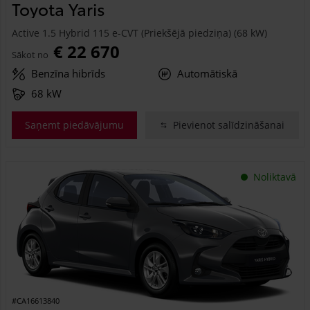
Toyota Yaris
Active 1.5 Hybrid 115 e-CVT (Priekšējā piedziņa) (68 kW)
€ 22 670
Sākot no
Benzīna hibrīds
Automātiskā
68 kW
Saņemt piedāvājumu
Pievienot salīdzināšanai
Noliktavā
#CA16613840