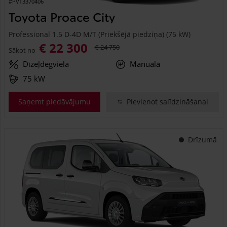
#PVT3370406
Toyota Proace City
Professional 1.5 D-4D M/T (Priekšējā piedziņa) (75 kW)
€ 22 300
€ 24 750
Sākot no
Dīzeļdegviela
Manuālā
75 kW
Saņemt piedāvājumu
Pievienot salīdzināšanai
Drīzumā