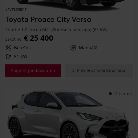
#PVT3295817
Toyota Proace City Verso
Shuttle 1.2 Turbo M/T (Priekšējā piedziņa) (81 kW)
€ 25 400
Sākot no
Benzīns
Manuālā
81 kW
Saņemt piedāvājumu
Pievienot salīdzināšanai
Drīzumā