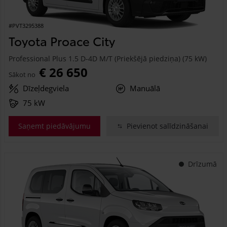
#PVT3295388
Toyota Proace City
Professional Plus 1.5 D-4D M/T (Priekšējā piedziņa) (75 kW)
€ 26 650
Sākot no
Dīzeļdegviela
Manuālā
75 kW
Saņemt piedāvājumu
Pievienot salīdzināšanai
Drīzumā