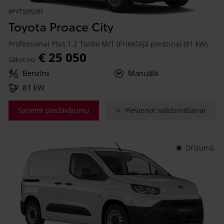
#PVT3295297
Toyota Proace City
Professional Plus 1.2 Turbo M/T (Priekšējā piedziņa) (81 kW)
€ 25 050
Sākot no
Benzīns
Manuālā
81 kW
Saņemt piedāvājumu
Pievienot salīdzināšanai
Drīzumā