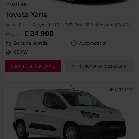
#CA83811940
Toyota Yaris
Active Plus 1.5 Hybrid 115 e-CVT (Priekšējā piedziņa) (68 kW)
€ 24 900
Sākot no
Benzīna hibrīds
Automātiskā
68 kW
Saņemt piedāvājumu
Pievienot salīdzināšanai
Drīzumā