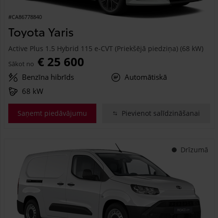
#CA86778840
Toyota Yaris
Active Plus 1.5 Hybrid 115 e-CVT (Priekšējā piedziņa) (68 kW)
€ 25 600
Sākot no
Benzīna hibrīds
Automātiskā
68 kW
Saņemt piedāvājumu
Pievienot salīdzināšanai
Drīzumā