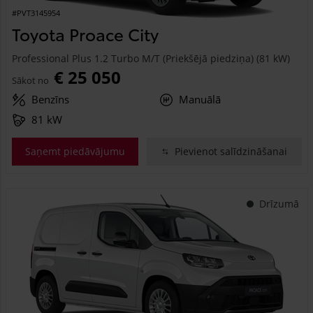
#PVT3145954
Toyota Proace City
Professional Plus 1.2 Turbo M/T (Priekšējā piedziņa) (81 kW)
€ 25 050
Sākot no
Benzīns
Manuālā
81 kW
Saņemt piedāvājumu
Pievienot salīdzināšanai
Drīzumā