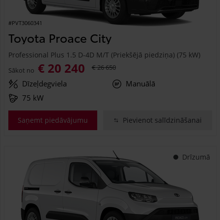
#PVT3060341
Toyota Proace City
Professional Plus 1.5 D-4D M/T (Priekšējā piedziņa) (75 kW)
€ 20 240
€ 26 650
Sākot no
Dīzeļdegviela
Manuālā
75 kW
Saņemt piedāvājumu
Pievienot salīdzināšanai
Drīzumā