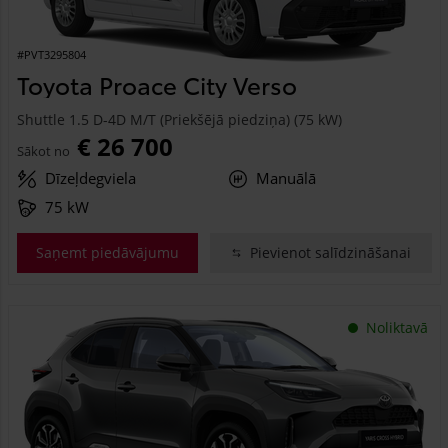
#PVT3295804
Toyota Proace City Verso
Shuttle 1.5 D-4D M/T (Priekšējā piedziņa) (75 kW)
€ 26 700
Sākot no
Dīzeļdegviela
Manuālā
75 kW
Saņemt piedāvājumu
Pievienot salīdzināšanai
Noliktavā