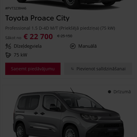
#PVT3238446
Toyota Proace City
Professional 1.5 D-4D M/T (Priekšējā piedziņa) (75 kW)
€ 22 700
€ 25 150
Sākot no
Dīzeļdegviela
Manuālā
75 kW
Saņemt piedāvājumu
Pievienot salīdzināšanai
Drīzumā