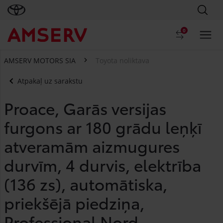
0
AMSERV MOTORS SIA
Toyota noliktava
Atpakaļ uz sarakstu
Proace, Garās versijas
furgons ar 180 grādu leņķī
atveramām aizmugures
durvīm, 4 durvis, elektrība
(136 zs), automātiska,
priekšējā piedziņa,
Professional Nord