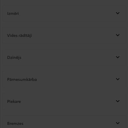
Izmēri
Vides rādītāji
Dzinējs
Pārnesumkārba
Piekare
Bremzes