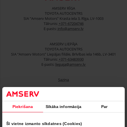
AMSERV RĪGA
TOYOTA AUTOCENTRS
SIA “Amserv Motors” Krasta iela 3, Rīga, LV-1003
Tālrunis:
+371-67204746
E-pasts:
info@amserv.lv
AMSERV LIEPĀJA
TOYOTA AUTOCENTRS
SIA “Amserv Motors” Liepājas filiāle, Brīvības iela 146b, LV-3401
Tālrunis:
+371-63483930
E-pasts:
liepaja@amserv.lv
Saziņa
Lietoti automobiļi
Piekrišana
Sīkāka informācija
Par
Finansēšana
Serviss
Šī vietne izmanto sīkdatnes (Cookies)