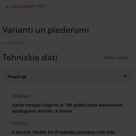
Lejupielādēt PDF
Varianti un piederumi
Cenā iekļauts
Tehniskie dati
Vispārīgi
Virsbūve:
Garās versijas furgons ar 180 grādu leņķī atveramām
aizmugures durvīm, 4 durvis
Dzinējs:
0 Electric 75kWh EV (Priekšējā piedziņa) (100 kW)