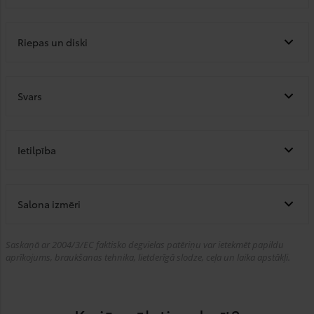
Riepas un diski
Svars
Ietilpība
Salona izmēri
Saskaņā ar 2004/3/EC faktisko degvielas patēriņu var ietekmēt papildu
aprīkojums, braukšanas tehnika, lietderīgā slodze, ceļa un laika apstākļi.