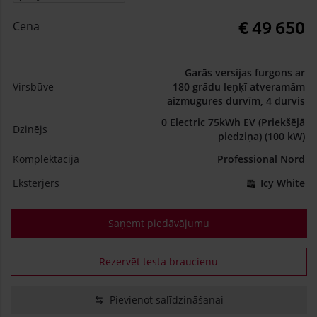
€ 49 650
Cena
Garās versijas furgons ar
Virsbūve
180 grādu leņķī atveramām
aizmugures durvīm, 4 durvis
0 Electric 75kWh EV (Priekšējā
Dzinējs
piedziņa) (100 kW)
Komplektācija
Professional Nord
Eksterjers
Icy White
Saņemt piedāvājumu
Rezervēt testa braucienu
Pievienot salīdzināšanai