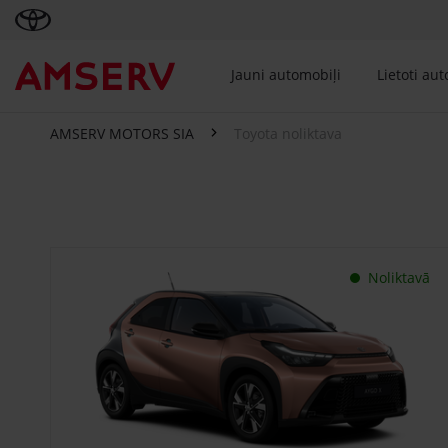
Jauni automobiļi
Lietoti au
AMSERV MOTORS SIA
Toyota noliktava
Toyota noliktava
Noliktavā