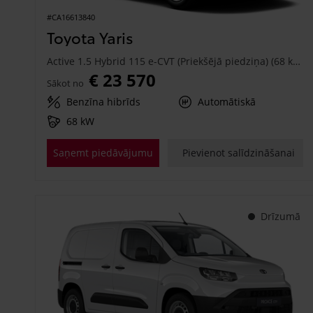
#CA16613840
Toyota Yaris
Active 1.5 Hybrid 115 e-CVT (Priekšējā piedziņa) (68 kW)
€ 23 570
Sākot no
Benzīna hibrīds
Automātiskā
68 kW
Saņemt piedāvājumu
Pievienot salīdzināšanai
Drīzumā