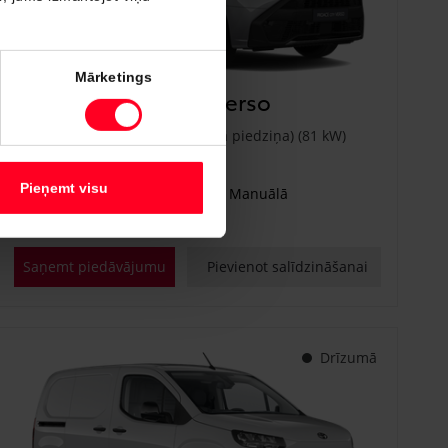
#PVT3295748
Mārketings
Toyota Proace City Verso
Shuttle 1.2 Turbo M/T (Priekšējā piedziņa) (81 kW)
€ 25 400
Sākot no
Pieņemt visu
Benzīns
Manuālā
81 kW
Saņemt piedāvājumu
Pievienot salīdzināšanai
Drīzumā