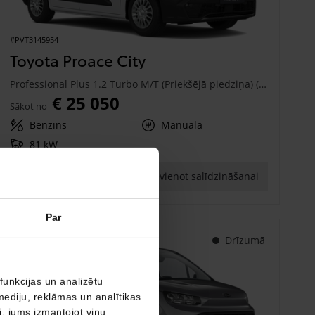
#PVT3145954
Toyota Proace City
Professional Plus 1.2 Turbo M/T (Priekšējā piedziņa) (81 kW)
€ 25 050
Sākot no
Benzīns
Manuālā
81 kW
Saņemt piedāvājumu
Pievienot salīdzināšanai
Par
Drīzumā
funkcijas un analizētu
mediju, reklāmas un analītikas
ši, jums izmantojot viņu