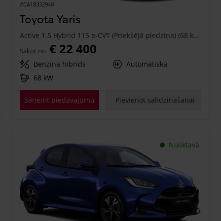
#CA18332940
Toyota Yaris
Active 1.5 Hybrid 115 e-CVT (Priekšējā piedziņa) (68 kW)
€ 22 400
Sākot no
Benzīna hibrīds
Automātiskā
68 kW
Saņemt piedāvājumu
Pievienot salīdzināšanai
Noliktavā