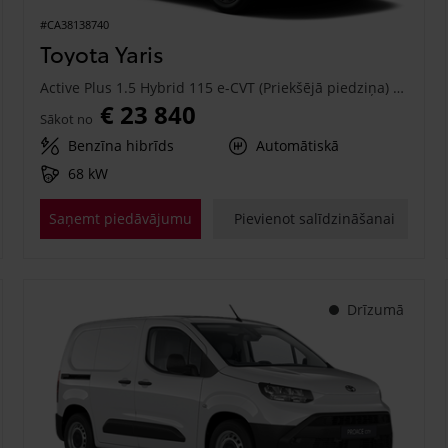
#CA38138740
Toyota Yaris
Active Plus 1.5 Hybrid 115 e-CVT (Priekšējā piedziņa) (68 kW)
€ 23 840
Sākot no
Benzīna hibrīds
Automātiskā
68 kW
Saņemt piedāvājumu
Pievienot salīdzināšanai
Drīzumā