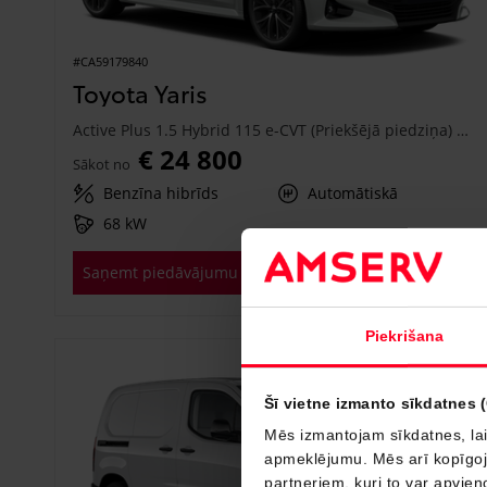
#CA59179840
Toyota Yaris
Active Plus 1.5 Hybrid 115 e-CVT (Priekšējā piedziņa) (68 kW)
€ 24 800
Sākot no
Benzīna hibrīds
Automātiskā
68 kW
Saņemt piedāvājumu
Pievienot salīdzināšanai
Piekrišana
Drīzumā
Šī vietne izmanto sīkdatnes 
Mēs izmantojam sīkdatnes, lai
apmeklējumu. Mēs arī kopīgojam
partneriem, kuri to var apvieno