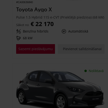
#CA00636840
Toyota Aygo X
Pulse 1.5 Hybrid 115 e-CVT (Priekšējā piedziņa) (68 kW)
€ 22 170
Sākot no
Benzīna hibrīds
Automātiskā
68 kW
Saņemt piedāvājumu
Pievienot salīdzināšanai
Noliktavā