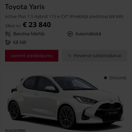
Toyota Yaris
Active Plus 1.5 Hybrid 115 e-CVT (Priekšējā piedziņa) (68 kW)
€ 23 840
Sākot no
Benzīna hibrīds
Automātiskā
68 kW
Saņemt piedāvājumu
Pievienot salīdzināšanai
Drīzumā
#CA23379840