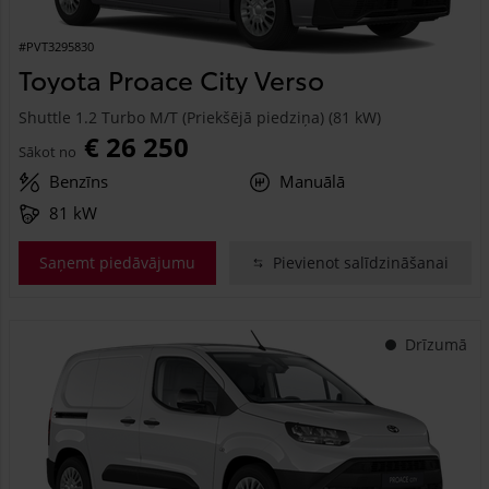
#PVT3295830
Toyota Proace City Verso
Shuttle 1.2 Turbo M/T (Priekšējā piedziņa) (81 kW)
€ 26 250
Sākot no
Benzīns
Manuālā
81 kW
Saņemt piedāvājumu
Pievienot salīdzināšanai
Drīzumā