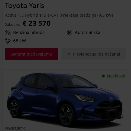
Toyota Yaris
Active 1.5 Hybrid 115 e-CVT (Priekšējā piedziņa) (68 kW)
€ 23 570
Sākot no
Benzīna hibrīds
Automātiskā
68 kW
Saņemt piedāvājumu
Pievienot salīdzināšanai
Noliktavā
#CA38138740