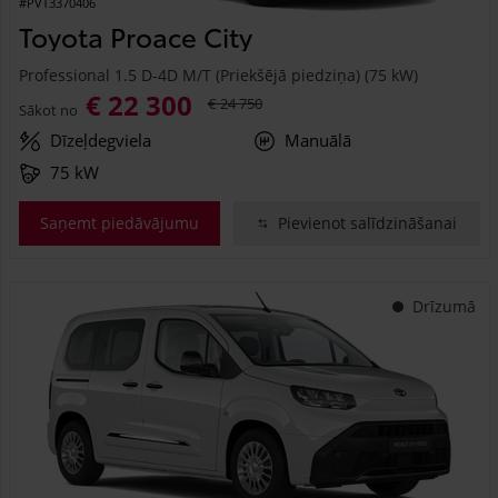
#PVT3370406
Toyota Proace City
Professional 1.5 D-4D M/T (Priekšējā piedziņa) (75 kW)
€ 22 300
€ 24 750
Sākot no
Dīzeļdegviela
Manuālā
75 kW
Saņemt piedāvājumu
Pievienot salīdzināšanai
Drīzumā