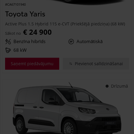
#CA67101940
Toyota Yaris
Active Plus 1.5 Hybrid 115 e-CVT (Priekšējā piedziņa) (68 kW)
€ 24 900
Sākot no
Benzīna hibrīds
Automātiskā
68 kW
Saņemt piedāvājumu
Pievienot salīdzināšanai
Drīzumā