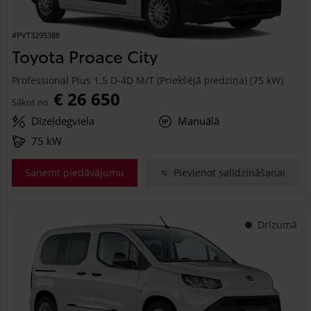
#PVT3295388
Toyota Proace City
Professional Plus 1.5 D-4D M/T (Priekšējā piedziņa) (75 kW)
€ 26 650
Sākot no
Dīzeļdegviela
Manuālā
75 kW
Saņemt piedāvājumu
Pievienot salīdzināšanai
Drīzumā