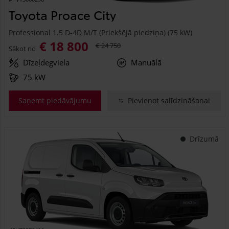
Toyota Proace City
Professional 1.5 D-4D M/T (Priekšējā piedziņa) (75 kW)
€ 18 800
€ 24 750
Sākot no
Dīzeļdegviela
Manuālā
75 kW
Saņemt piedāvājumu
Pievienot salīdzināšanai
Drīzumā