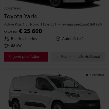
#CA86778840
Toyota Yaris
Active Plus 1.5 Hybrid 115 e-CVT (Priekšējā piedziņa) (68 kW)
€ 25 600
Sākot no
Benzīna hibrīds
Automātiskā
68 kW
Saņemt piedāvājumu
Pievienot salīdzināšanai
Drīzumā