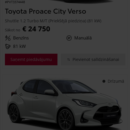
#PVT3374448
Toyota Proace City Verso
Shuttle 1.2 Turbo M/T (Priekšējā piedziņa) (81 kW)
€ 24 750
Sākot no
Benzīns
Manuālā
81 kW
Saņemt piedāvājumu
Pievienot salīdzināšanai
Drīzumā