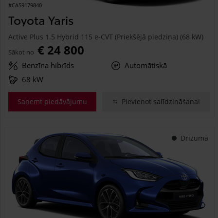
#CA59179840
Toyota Yaris
Active Plus 1.5 Hybrid 115 e-CVT (Priekšējā piedziņa) (68 kW)
€ 24 800
Sākot no
Benzīna hibrīds
Automātiskā
68 kW
Saņemt piedāvājumu
Pievienot salīdzināšanai
Drīzumā