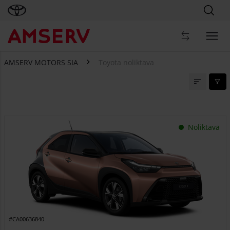
AMSERV MOTORS SIA
Toyota noliktava
Toyota noliktava
Noliktavā
#CA00636840