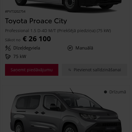
#PVT3202754
Toyota Proace City
Professional 1.5 D-4D M/T (Priekšējā piedziņa) (75 kW)
€ 26 100
Sākot no
Dīzeļdegviela
Manuālā
75 kW
Saņemt piedāvājumu
Pievienot salīdzināšanai
Drīzumā