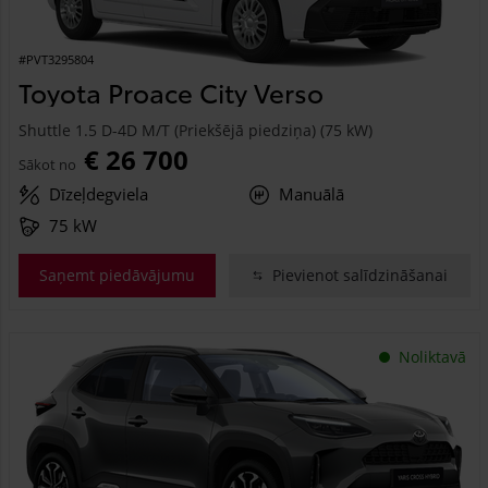
#PVT3295804
Toyota Proace City Verso
Shuttle 1.5 D-4D M/T (Priekšējā piedziņa) (75 kW)
€ 26 700
Sākot no
Dīzeļdegviela
Manuālā
75 kW
Saņemt piedāvājumu
Pievienot salīdzināšanai
Noliktavā