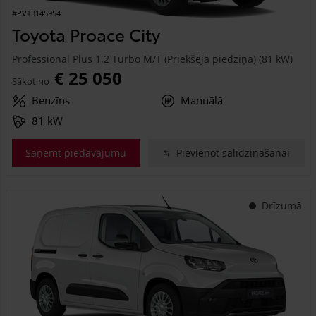
#PVT3145954
Toyota Proace City
Professional Plus 1.2 Turbo M/T (Priekšējā piedziņa) (81 kW)
€ 25 050
Sākot no
Benzīns
Manuālā
81 kW
Saņemt piedāvājumu
Pievienot salīdzināšanai
Drīzumā