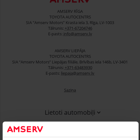
AMSERV RĪGA
TOYOTA AUTOCENTRS
SIA “Amserv Motors” Krasta iela 3, Rīga, LV-1003
Tālrunis:
+371-67204746
E-pasts:
info@amserv.lv
AMSERV LIEPĀJA
TOYOTA AUTOCENTRS
SIA “Amserv Motors” Liepājas filiāle, Brīvības iela 146b, LV-3401
Tālrunis:
+371-63483930
E-pasts:
liepaja@amserv.lv
Saziņa
Lietoti automobiļi
Finansēšana
Serviss