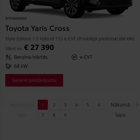
#FR36089450
Toyota Yaris Cross
Style Edition 1.5 Hybrid 115 e-CVT (Priekšējā piedziņa) (68 kW)
€ 27 390
Sākot no
Benzīna hibrīds
e-CVT
68 kW
Saņemt piedāvājumu
Iepriekšējā
Nākamā
1
2
3
4
5
6
lapa
lapa
7
8
9