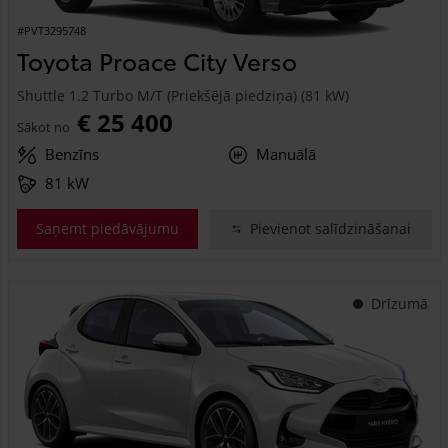
#PVT3295748
Toyota Proace City Verso
Shuttle 1.2 Turbo M/T (Priekšējā piedziņa) (81 kW)
€ 25 400
Sākot no
Benzīns
Manuālā
81 kW
Saņemt piedāvājumu
Pievienot salīdzināšanai
Drīzumā