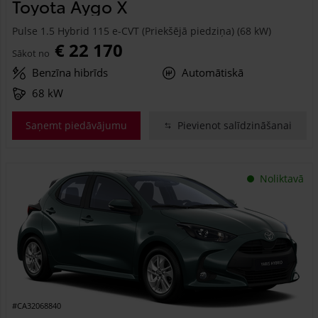
Toyota Aygo X
Pulse 1.5 Hybrid 115 e-CVT (Priekšējā piedziņa) (68 kW)
€ 22 170
Sākot no
Benzīna hibrīds
Automātiskā
68 kW
Saņemt piedāvājumu
Pievienot salīdzināšanai
Noliktavā
#CA32068840