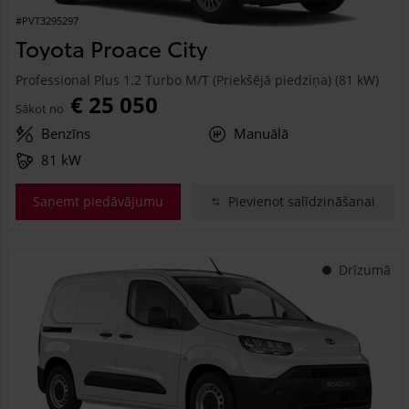
#PVT3295297
Toyota Proace City
Professional Plus 1.2 Turbo M/T (Priekšējā piedziņa) (81 kW)
€ 25 050
Sākot no
Benzīns
Manuālā
81 kW
Saņemt piedāvājumu
Pievienot salīdzināšanai
Drīzumā