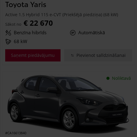
Toyota Yaris
Active 1.5 Hybrid 115 e-CVT (Priekšējā piedziņa) (68 kW)
€ 22 670
Sākot no
Benzīna hibrīds
Automātiskā
68 kW
Saņemt piedāvājumu
Pievienot salīdzināšanai
Noliktavā
#CA16613840