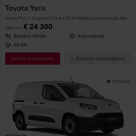
Toyota Yaris
Active Plus 1.5 Hybrid 115 e-CVT (Priekšējā piedziņa) (68 kW)
€ 24 300
Sākot no
Benzīna hibrīds
Automātiskā
68 kW
Saņemt piedāvājumu
Pievienot salīdzināšanai
Drīzumā
#PVT3060298