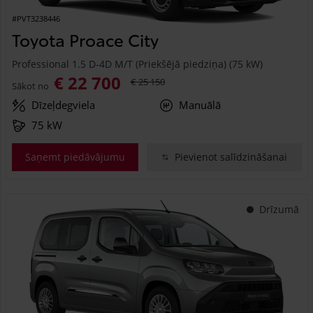
#PVT3238446
Toyota Proace City
Professional 1.5 D-4D M/T (Priekšējā piedziņa) (75 kW)
€ 22 700
€ 25 150
Sākot no
Dīzeļdegviela
Manuālā
75 kW
Saņemt piedāvājumu
Pievienot salīdzināšanai
Drīzumā