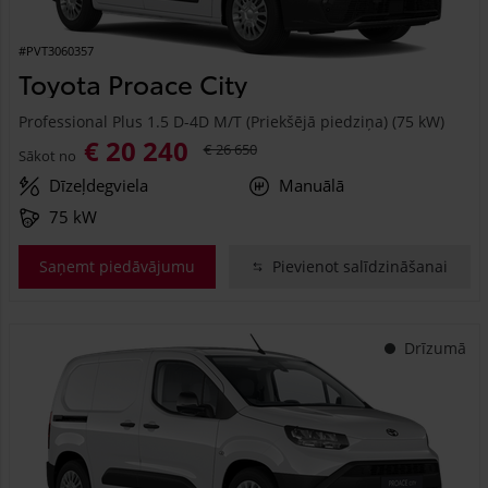
#PVT3060357
Toyota Proace City
Professional Plus 1.5 D-4D M/T (Priekšējā piedziņa) (75 kW)
€ 20 240
€ 26 650
Sākot no
Dīzeļdegviela
Manuālā
75 kW
Saņemt piedāvājumu
Pievienot salīdzināšanai
Drīzumā