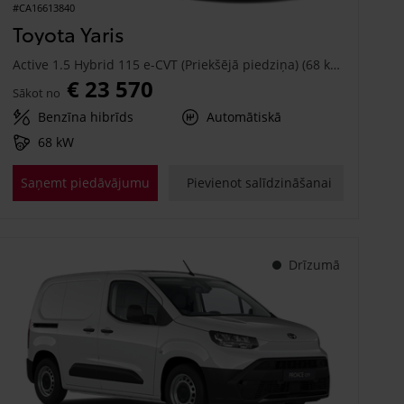
#CA16613840
Toyota Yaris
Active 1.5 Hybrid 115 e-CVT (Priekšējā piedziņa) (68 kW)
€ 23 570
Sākot no
Benzīna hibrīds
Automātiskā
68 kW
Saņemt piedāvājumu
Pievienot salīdzināšanai
Drīzumā