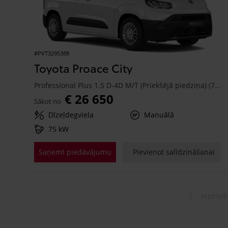
#PVT3295388
Toyota Proace City
Professional Plus 1.5 D-4D M/T (Priekšējā piedziņa) (75 kW)
€ 26 650
Sākot no
Dīzeļdegviela
Manuālā
75 kW
Saņemt piedāvājumu
Pievienot salīdzināšanai
Iepriek