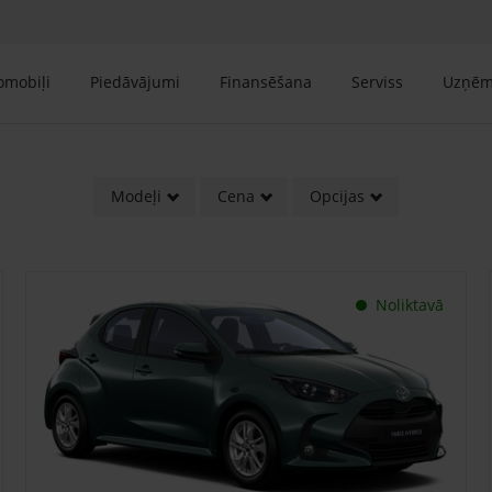
tomobiļi
Piedāvājumi
Finansēšana
Serviss
Uzņē
Modeļi
Cena
Opcijas
Noliktavā