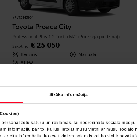
#PVT3145954
Toyota Proace City
Professional Plus 1.2 Turbo M/T (Priekšējā piedziņa) (81 kW)
€ 25 050
Sākot no
Benzīns
Manuālā
81 kW
Saņemt piedāvājumu
Pievienot salīdzināšanai
Sīkāka informācija
Drīzumā
(Cookies)
 personalizētu saturu un reklāmas, lai nodrošinātu sociālo mediju 
 informāciju par to, kā jūs lietojat mūsu vietni ar mūsu sociālo 
t ar citu informāciju, ko esat viņiem sniedzis vai ko viņi ir savāku