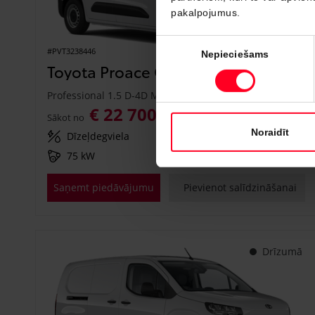
pakalpojumus.
Piekrišanas
#PVT3238446
Nepieciešams
izvēle
Toyota Proace City
Professional 1.5 D-4D M/T (Priekšējā piedziņa) (75 kW)
€ 22 700
€ 25 150
Sākot no
Noraidīt
Dīzeļdegviela
Manuālā
75 kW
Saņemt piedāvājumu
Pievienot salīdzināšanai
Drīzumā