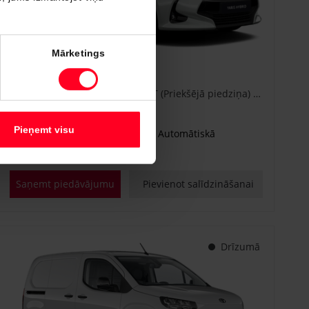
#CA86778840
Mārketings
Toyota Yaris
Active Plus 1.5 Hybrid 115 e-CVT (Priekšējā piedziņa) (68 kW)
€ 25 600
Sākot no
Pieņemt visu
Benzīna hibrīds
Automātiskā
68 kW
Saņemt piedāvājumu
Pievienot salīdzināšanai
Drīzumā