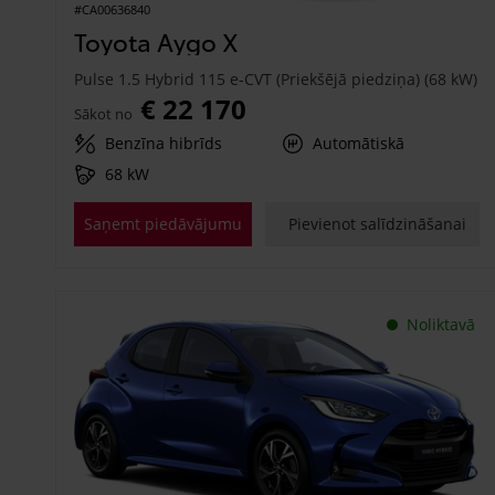
#CA00636840
Toyota Aygo X
Pulse 1.5 Hybrid 115 e-CVT (Priekšējā piedziņa) (68 kW)
€ 22 170
Sākot no
Benzīna hibrīds
Automātiskā
68 kW
Saņemt piedāvājumu
Pievienot salīdzināšanai
Noliktavā