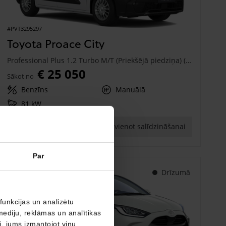
#PVT3295297
Toyota Proace City
Professional Plus 1.2 Turbo M/T (Priekšējā piedziņa) (81 kW)
€ 25 050
Sākot no
Benzīns
Manuālā
81 kW
Saņemt piedāvājumu
Pievienot salīdzināšanai
Par
Drīzumā
funkcijas un analizētu
mediju, reklāmas un analītikas
ši, jums izmantojot viņu