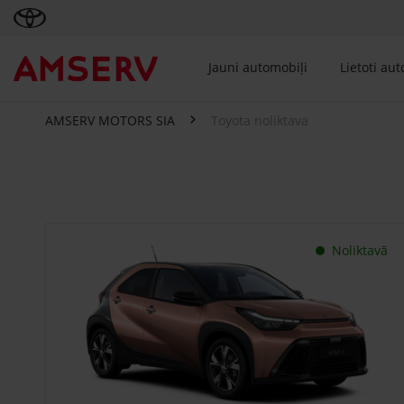
Jauni automobiļi
Lietoti au
AMSERV MOTORS SIA
Toyota noliktava
Toyota noliktava
Noliktavā