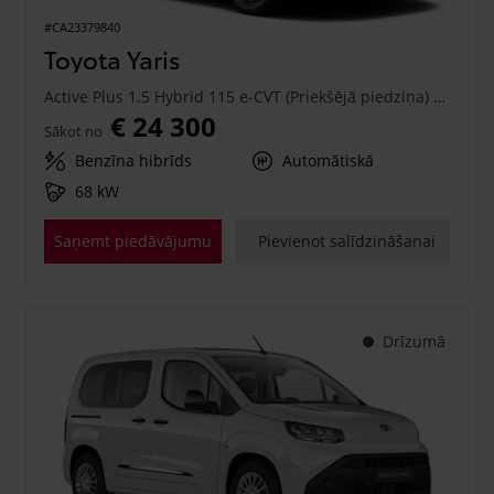
#CA23379840
Toyota Yaris
Active Plus 1.5 Hybrid 115 e-CVT (Priekšējā piedziņa) (68 kW)
€ 24 300
Sākot no
Benzīna hibrīds
Automātiskā
68 kW
Saņemt piedāvājumu
Pievienot salīdzināšanai
Drīzumā