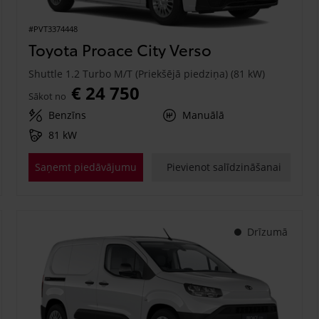
#PVT3374448
Toyota Proace City Verso
Shuttle 1.2 Turbo M/T (Priekšējā piedziņa) (81 kW)
€ 24 750
Sākot no
Benzīns
Manuālā
81 kW
Saņemt piedāvājumu
Pievienot salīdzināšanai
Drīzumā