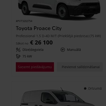
#PVT3202754
Toyota Proace City
Professional 1.5 D-4D M/T (Priekšējā piedziņa) (75 kW)
€ 26 100
Sākot no
Dīzeļdegviela
Manuālā
75 kW
Saņemt piedāvājumu
Pievienot salīdzināšanai
Drīzumā