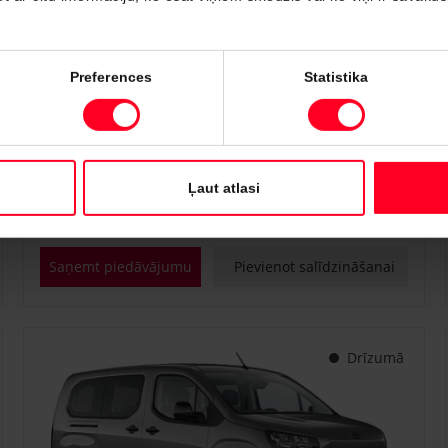
#PVT3295748
Preferences
Statistika
Toyota Proace City Verso
Shuttle 1.2 Turbo M/T (Priekšējā piedziņa) (81 kW)
€ 25 400
Sākot no
Ļaut atlasi
Benzīns
Manuālā
81 kW
Saņemt piedāvājumu
Pievienot salīdzināšanai
Drīzumā