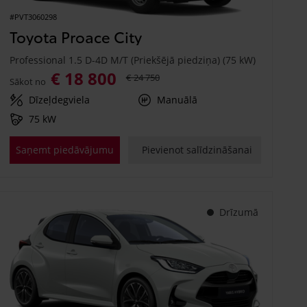
#PVT3060298
Toyota Proace City
Professional 1.5 D-4D M/T (Priekšējā piedziņa) (75 kW)
€ 18 800
€ 24 750
Sākot no
Dīzeļdegviela
Manuālā
75 kW
Saņemt piedāvājumu
Pievienot salīdzināšanai
Drīzumā