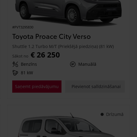
#PVT3295830
Toyota Proace City Verso
Shuttle 1.2 Turbo M/T (Priekšējā piedziņa) (81 kW)
€ 26 250
Sākot no
Benzīns
Manuālā
81 kW
Saņemt piedāvājumu
Pievienot salīdzināšanai
Drīzumā