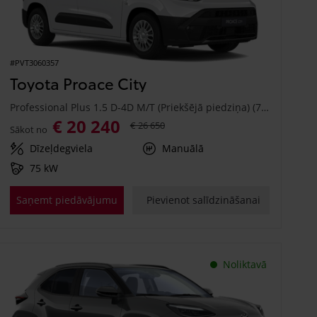
#PVT3060357
Toyota Proace City
Professional Plus 1.5 D-4D M/T (Priekšējā piedziņa) (75 kW)
€ 20 240
€ 26 650
Sākot no
Dīzeļdegviela
Manuālā
75 kW
Saņemt piedāvājumu
Pievienot salīdzināšanai
Noliktavā