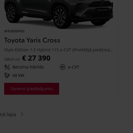
#FR36089450
Toyota Yaris Cross
Style Edition 1.5 Hybrid 115 e-CVT (Priekšējā piedziņa) (68 kW)
€ 27 390
Sākot no
Benzīna hibrīds
e-CVT
68 kW
Saņemt piedāvājumu
mā lapa