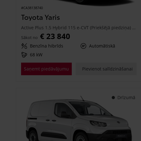
#CA38138740
Toyota Yaris
Active Plus 1.5 Hybrid 115 e-CVT (Priekšējā piedziņa) (68 kW)
€ 23 840
Sākot no
Benzīna hibrīds
Automātiskā
68 kW
Saņemt piedāvājumu
Pievienot salīdzināšanai
Drīzumā