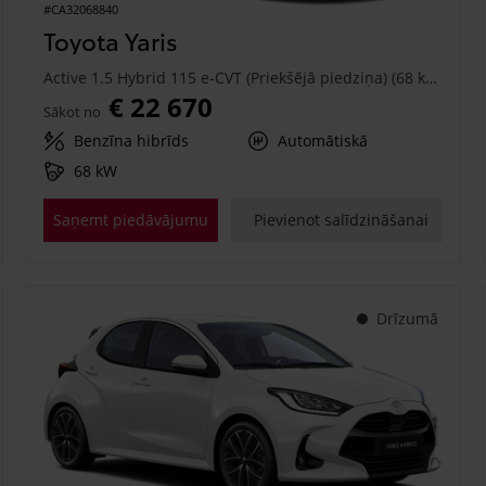
#CA32068840
Toyota Yaris
Active 1.5 Hybrid 115 e-CVT (Priekšējā piedziņa) (68 kW)
€ 22 670
Sākot no
Benzīna hibrīds
Automātiskā
68 kW
Saņemt piedāvājumu
Pievienot salīdzināšanai
Drīzumā