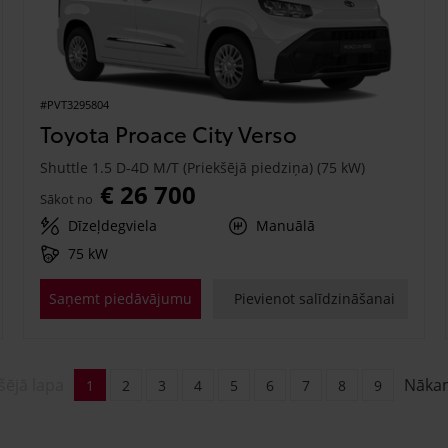
#PVT3295804
Toyota Proace City Verso
Shuttle 1.5 D-4D M/T (Priekšējā piedziņa) (75 kW)
€ 26 700
Sākot no
Dīzeļdegviela
Manuālā
75 kW
Saņemt piedāvājumu
Pievienot salīdzināšanai
šējā lapa
Nāka
1
2
3
4
5
6
7
8
9