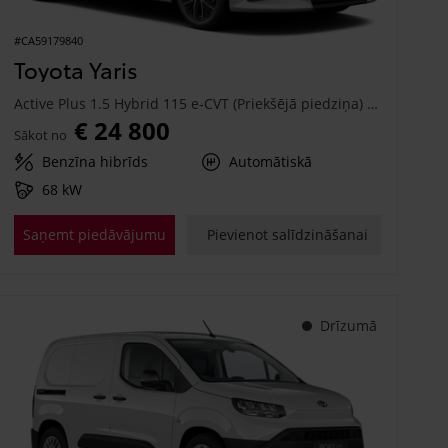
#CA59179840
Toyota Yaris
Active Plus 1.5 Hybrid 115 e-CVT (Priekšējā piedziņa) (68 kW)
€ 24 800
Sākot no
Benzīna hibrīds
Automātiskā
68 kW
Saņemt piedāvājumu
Pievienot salīdzināšanai
Drīzumā