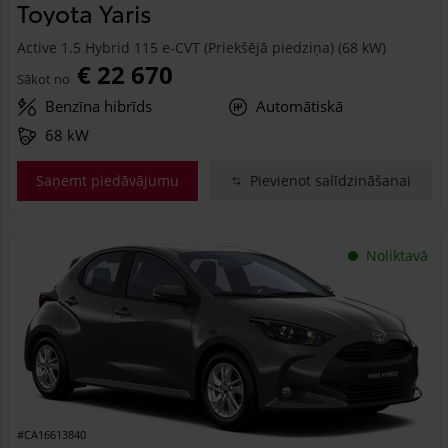
Toyota Yaris
Active 1.5 Hybrid 115 e-CVT (Priekšējā piedziņa) (68 kW)
€ 22 670
Sākot no
Benzīna hibrīds
Automātiskā
68 kW
Saņemt piedāvājumu
Pievienot salīdzināšanai
Noliktavā
#CA16613840