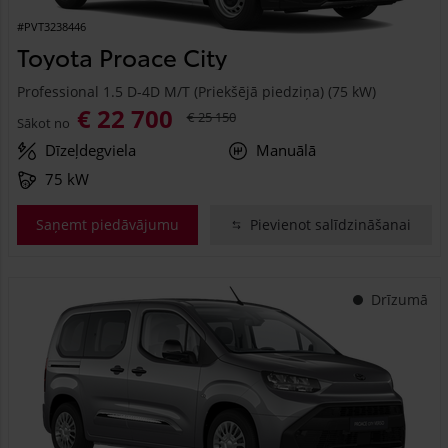
#PVT3238446
Toyota Proace City
Professional 1.5 D-4D M/T (Priekšējā piedziņa) (75 kW)
€ 22 700
€ 25 150
Sākot no
Dīzeļdegviela
Manuālā
75 kW
Saņemt piedāvājumu
Pievienot salīdzināšanai
Drīzumā