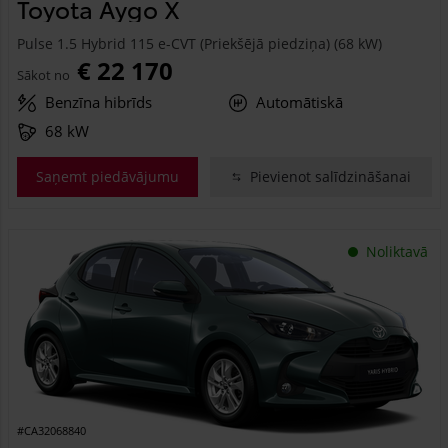
Toyota Aygo X
Pulse 1.5 Hybrid 115 e-CVT (Priekšējā piedziņa) (68 kW)
€ 22 170
Sākot no
Benzīna hibrīds
Automātiskā
68 kW
Saņemt piedāvājumu
Pievienot salīdzināšanai
Noliktavā
#CA32068840