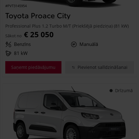
#PVT3145954
Toyota Proace City
Professional Plus 1.2 Turbo M/T (Priekšējā piedziņa) (81 kW)
€ 25 050
Sākot no
Benzīns
Manuālā
81 kW
Saņemt piedāvājumu
Pievienot salīdzināšanai
Drīzumā