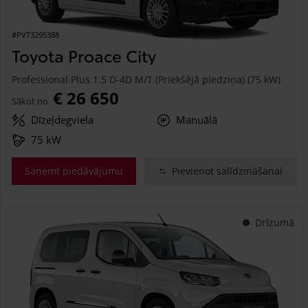
#PVT3295388
Toyota Proace City
Professional Plus 1.5 D-4D M/T (Priekšējā piedziņa) (75 kW)
€ 26 650
Sākot no
Dīzeļdegviela
Manuālā
75 kW
Saņemt piedāvājumu
Pievienot salīdzināšanai
Drīzumā