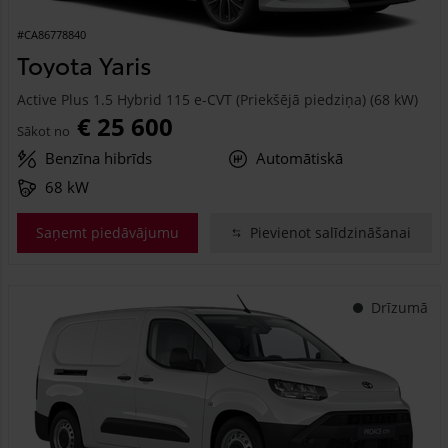
#CA86778840
Toyota Yaris
Active Plus 1.5 Hybrid 115 e-CVT (Priekšējā piedziņa) (68 kW)
€ 25 600
Sākot no
Benzīna hibrīds
Automātiskā
68 kW
Saņemt piedāvājumu
Pievienot salīdzināšanai
Drīzumā