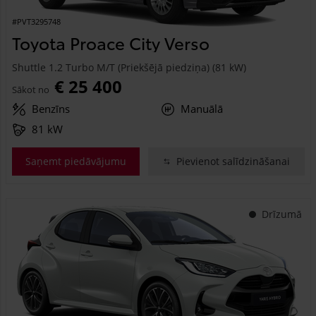
#PVT3295748
Toyota Proace City Verso
Shuttle 1.2 Turbo M/T (Priekšējā piedziņa) (81 kW)
€ 25 400
Sākot no
Benzīns
Manuālā
81 kW
Saņemt piedāvājumu
Pievienot salīdzināšanai
Drīzumā