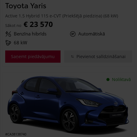
Toyota Yaris
Active 1.5 Hybrid 115 e-CVT (Priekšējā piedziņa) (68 kW)
€ 23 570
Sākot no
Benzīna hibrīds
Automātiskā
68 kW
Saņemt piedāvājumu
Pievienot salīdzināšanai
Noliktavā
#CA38138740