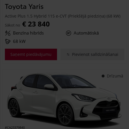
Toyota Yaris
Active Plus 1.5 Hybrid 115 e-CVT (Priekšējā piedziņa) (68 kW)
€ 23 840
Sākot no
Benzīna hibrīds
Automātiskā
68 kW
Saņemt piedāvājumu
Pievienot salīdzināšanai
Drīzumā
#CA23379840