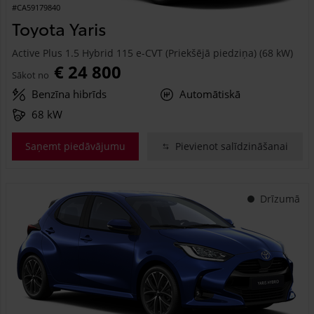
#CA59179840
Toyota Yaris
Active Plus 1.5 Hybrid 115 e-CVT (Priekšējā piedziņa) (68 kW)
€ 24 800
Sākot no
Benzīna hibrīds
Automātiskā
68 kW
Saņemt piedāvājumu
Pievienot salīdzināšanai
Drīzumā