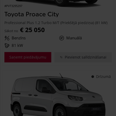
#PVT3295297
Toyota Proace City
Professional Plus 1.2 Turbo M/T (Priekšējā piedziņa) (81 kW)
€ 25 050
Sākot no
Benzīns
Manuālā
81 kW
Saņemt piedāvājumu
Pievienot salīdzināšanai
Drīzumā