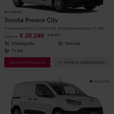
#PVT3060357
Toyota Proace City
Professional Plus 1.5 D-4D M/T (Priekšējā piedziņa) (75 kW)
€ 20 240
€ 26 650
Sākot no
Dīzeļdegviela
Manuālā
75 kW
Saņemt piedāvājumu
Pievienot salīdzināšanai
Drīzumā