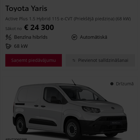
Toyota Yaris
Active Plus 1.5 Hybrid 115 e-CVT (Priekšējā piedziņa) (68 kW)
€ 24 300
Sākot no
Benzīna hibrīds
Automātiskā
68 kW
Saņemt piedāvājumu
Pievienot salīdzināšanai
Drīzumā
#PVT3060298