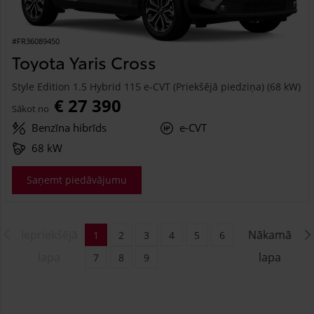
#FR36089450
Toyota Yaris Cross
Style Edition 1.5 Hybrid 115 e-CVT (Priekšējā piedziņa) (68 kW)
€ 27 390
Sākot no
Benzīna hibrīds
e-CVT
68 kW
Saņemt piedāvājumu
Iepriekšējā
Nākamā
1
2
3
4
5
6
lapa
lapa
7
8
9