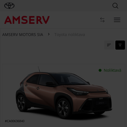
AMSERV MOTORS SIA
Toyota noliktava
Toyota noliktava
Noliktavā
#CA00636840