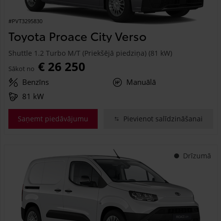
#PVT3295830
Toyota Proace City Verso
Shuttle 1.2 Turbo M/T (Priekšējā piedziņa) (81 kW)
€ 26 250
Sākot no
Benzīns
Manuālā
81 kW
Saņemt piedāvājumu
Pievienot salīdzināšanai
Drīzumā