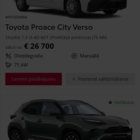
#PVT3295804
Toyota Proace City Verso
Shuttle 1.5 D-4D M/T (Priekšējā piedziņa) (75 kW)
€ 26 700
Sākot no
Dīzeļdegviela
Manuālā
75 kW
Saņemt piedāvājumu
Pievienot salīdzināšanai
Noliktavā