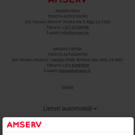
AMSERV RĪGA
TOYOTA AUTOCENTRS
SIA “Amserv Motors” Krasta iela 3, Rīga, LV-1003
Tālrunis:
+371-67204746
E-pasts:
info@amserv.lv
AMSERV LIEPĀJA
TOYOTA AUTOCENTRS
SIA “Amserv Motors” Liepājas filiāle, Brīvības iela 146b, LV-3401
Tālrunis:
+371-63483930
E-pasts:
liepaja@amserv.lv
Saziņa
Lietoti automobiļi
Finansēšana
Serviss