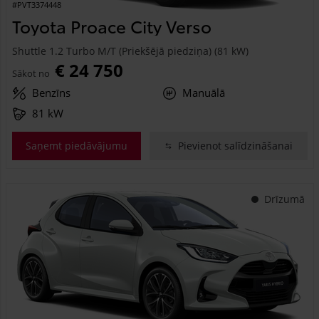
#PVT3374448
Toyota Proace City Verso
Shuttle 1.2 Turbo M/T (Priekšējā piedziņa) (81 kW)
€ 24 750
Sākot no
Benzīns
Manuālā
81 kW
Saņemt piedāvājumu
Pievienot salīdzināšanai
Drīzumā