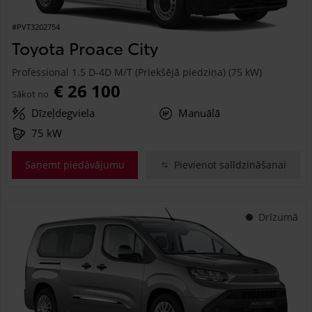
#PVT3202754
Toyota Proace City
Professional 1.5 D-4D M/T (Priekšējā piedziņa) (75 kW)
€ 26 100
Sākot no
Dīzeļdegviela
Manuālā
75 kW
Saņemt piedāvājumu
Pievienot salīdzināšanai
Drīzumā