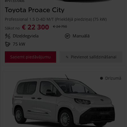
#PVT3370406
Toyota Proace City
Professional 1.5 D-4D M/T (Priekšējā piedziņa) (75 kW)
€ 22 300
€ 24 750
Sākot no
Dīzeļdegviela
Manuālā
75 kW
Saņemt piedāvājumu
Pievienot salīdzināšanai
Drīzumā