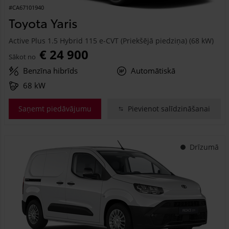
#CA67101940
Toyota Yaris
Active Plus 1.5 Hybrid 115 e-CVT (Priekšējā piedziņa) (68 kW)
€ 24 900
Sākot no
Benzīna hibrīds
Automātiskā
68 kW
Saņemt piedāvājumu
Pievienot salīdzināšanai
Drīzumā