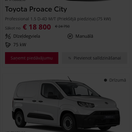
Toyota Proace City
Professional 1.5 D-4D M/T (Priekšējā piedziņa) (75 kW)
€ 18 800
€ 24 750
Sākot no
Dīzeļdegviela
Manuālā
75 kW
Saņemt piedāvājumu
Pievienot salīdzināšanai
Drīzumā