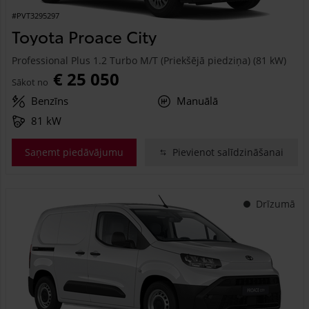
#PVT3295297
Toyota Proace City
Professional Plus 1.2 Turbo M/T (Priekšējā piedziņa) (81 kW)
€ 25 050
Sākot no
Benzīns
Manuālā
81 kW
Saņemt piedāvājumu
Pievienot salīdzināšanai
Drīzumā