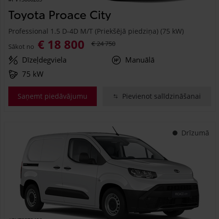
Toyota Proace City
Professional 1.5 D-4D M/T (Priekšējā piedziņa) (75 kW)
€ 18 800
€ 24 750
Sākot no
Dīzeļdegviela
Manuālā
75 kW
Saņemt piedāvājumu
Pievienot salīdzināšanai
Drīzumā