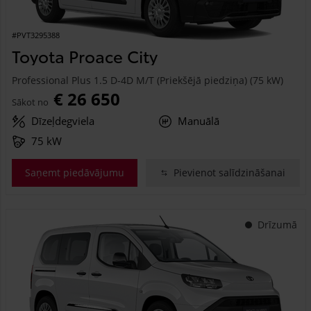
#PVT3295388
Toyota Proace City
Professional Plus 1.5 D-4D M/T (Priekšējā piedziņa) (75 kW)
€ 26 650
Sākot no
Dīzeļdegviela
Manuālā
75 kW
Saņemt piedāvājumu
Pievienot salīdzināšanai
Drīzumā