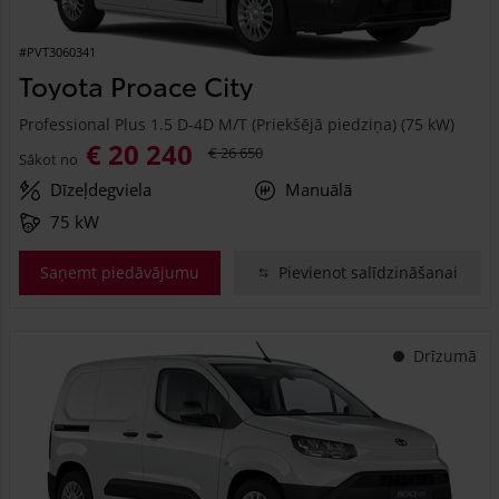
#PVT3060341
Toyota Proace City
Professional Plus 1.5 D-4D M/T (Priekšējā piedziņa) (75 kW)
€ 20 240
€ 26 650
Sākot no
Dīzeļdegviela
Manuālā
75 kW
Saņemt piedāvājumu
Pievienot salīdzināšanai
Drīzumā