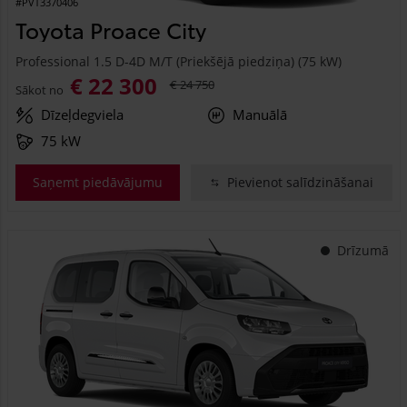
#PVT3370406
Toyota Proace City
Professional 1.5 D-4D M/T (Priekšējā piedziņa) (75 kW)
€ 22 300
€ 24 750
Sākot no
Dīzeļdegviela
Manuālā
75 kW
Saņemt piedāvājumu
Pievienot salīdzināšanai
Drīzumā