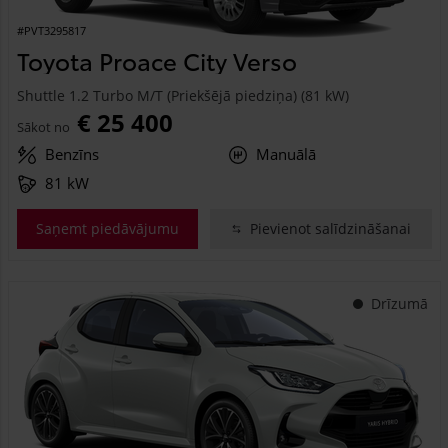
#PVT3295817
Toyota Proace City Verso
Shuttle 1.2 Turbo M/T (Priekšējā piedziņa) (81 kW)
€ 25 400
Sākot no
Benzīns
Manuālā
81 kW
Saņemt piedāvājumu
Pievienot salīdzināšanai
Drīzumā