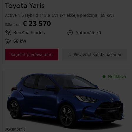
Toyota Yaris
Active 1.5 Hybrid 115 e-CVT (Priekšējā piedziņa) (68 kW)
€ 23 570
Sākot no
Benzīna hibrīds
Automātiskā
68 kW
Saņemt piedāvājumu
Pievienot salīdzināšanai
Noliktavā
#CA38138740