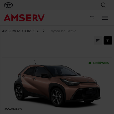
AMSERV MOTORS SIA
Toyota noliktava
Toyota noliktava
Noliktavā
#CA00636840