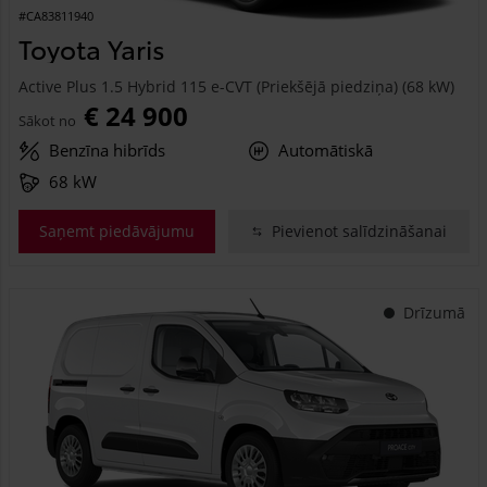
#CA83811940
Toyota Yaris
Active Plus 1.5 Hybrid 115 e-CVT (Priekšējā piedziņa) (68 kW)
€ 24 900
Sākot no
Benzīna hibrīds
Automātiskā
68 kW
Saņemt piedāvājumu
Pievienot salīdzināšanai
Drīzumā