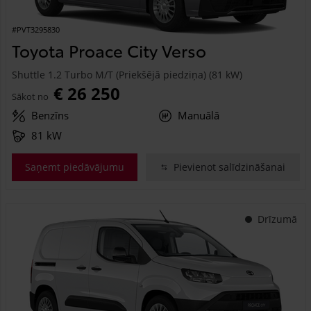
#PVT3295830
Toyota Proace City Verso
Shuttle 1.2 Turbo M/T (Priekšējā piedziņa) (81 kW)
€ 26 250
Sākot no
Benzīns
Manuālā
81 kW
Saņemt piedāvājumu
Pievienot salīdzināšanai
Drīzumā