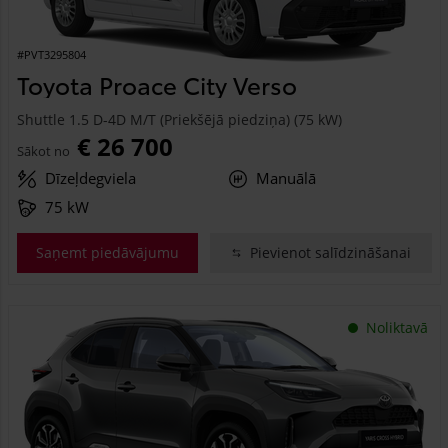
#PVT3295804
Toyota Proace City Verso
Shuttle 1.5 D-4D M/T (Priekšējā piedziņa) (75 kW)
€ 26 700
Sākot no
Dīzeļdegviela
Manuālā
75 kW
Saņemt piedāvājumu
Pievienot salīdzināšanai
Noliktavā