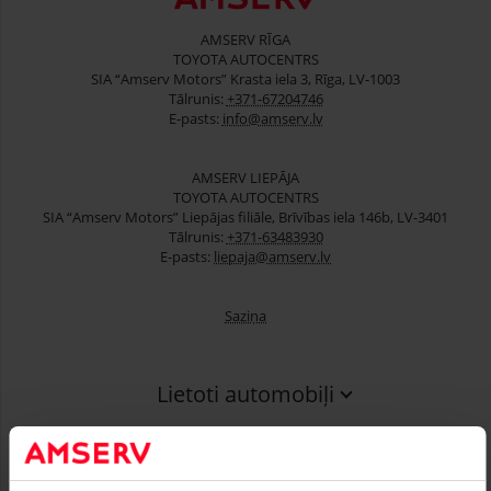
AMSERV RĪGA
TOYOTA AUTOCENTRS
SIA “Amserv Motors” Krasta iela 3, Rīga, LV-1003
Tālrunis:
+371-67204746
E-pasts:
info@amserv.lv
AMSERV LIEPĀJA
TOYOTA AUTOCENTRS
SIA “Amserv Motors” Liepājas filiāle, Brīvības iela 146b, LV-3401
Tālrunis:
+371-63483930
E-pasts:
liepaja@amserv.lv
Saziņa
Lietoti automobiļi
Finansēšana
Serviss