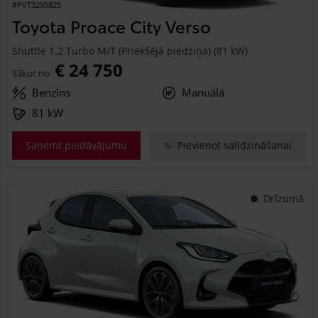
#PVT3295825
Toyota Proace City Verso
Shuttle 1.2 Turbo M/T (Priekšējā piedziņa) (81 kW)
€ 24 750
Sākot no
Benzīns
Manuālā
81 kW
Saņemt piedāvājumu
Pievienot salīdzināšanai
Drīzumā