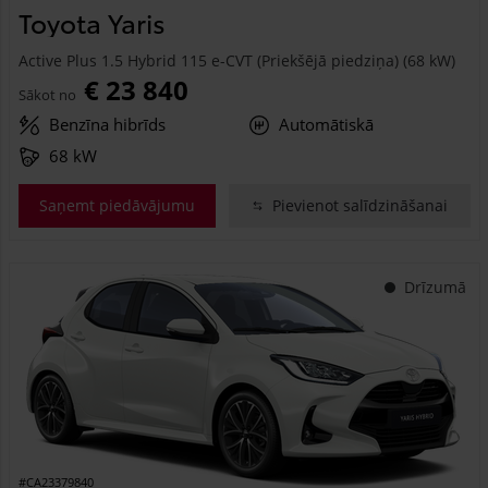
Toyota Yaris
Active Plus 1.5 Hybrid 115 e-CVT (Priekšējā piedziņa) (68 kW)
€ 23 840
Sākot no
Benzīna hibrīds
Automātiskā
68 kW
Saņemt piedāvājumu
Pievienot salīdzināšanai
Drīzumā
#CA23379840