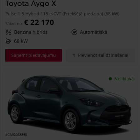
Toyota Aygo X
Pulse 1.5 Hybrid 115 e-CVT (Priekšējā piedziņa) (68 kW)
€ 22 170
Sākot no
Benzīna hibrīds
Automātiskā
68 kW
Saņemt piedāvājumu
Pievienot salīdzināšanai
Noliktavā
#CA32068840