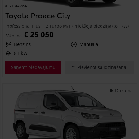
#PVT3145954
Toyota Proace City
Professional Plus 1.2 Turbo M/T (Priekšējā piedziņa) (81 kW)
€ 25 050
Sākot no
Benzīns
Manuālā
81 kW
Saņemt piedāvājumu
Pievienot salīdzināšanai
Drīzumā