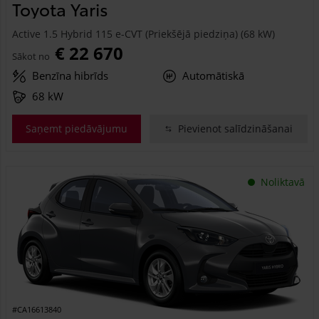
Toyota Yaris
Active 1.5 Hybrid 115 e-CVT (Priekšējā piedziņa) (68 kW)
€ 22 670
Sākot no
Benzīna hibrīds
Automātiskā
68 kW
Saņemt piedāvājumu
Pievienot salīdzināšanai
Noliktavā
#CA16613840