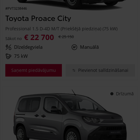
#PVT3238446
Toyota Proace City
Professional 1.5 D-4D M/T (Priekšējā piedziņa) (75 kW)
€ 22 700
€ 25 150
Sākot no
Dīzeļdegviela
Manuālā
75 kW
Saņemt piedāvājumu
Pievienot salīdzināšanai
Drīzumā