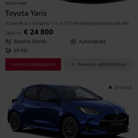
#CA59179840
Toyota Yaris
Active Plus 1.5 Hybrid 115 e-CVT (Priekšējā piedziņa) (68 kW)
€ 24 800
Sākot no
Benzīna hibrīds
Automātiskā
68 kW
Saņemt piedāvājumu
Pievienot salīdzināšanai
Drīzumā