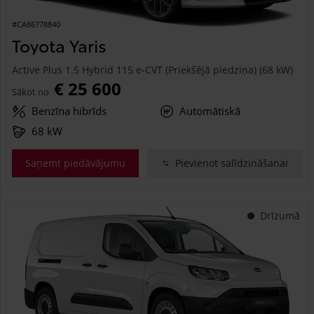
#CA86778840
Toyota Yaris
Active Plus 1.5 Hybrid 115 e-CVT (Priekšējā piedziņa) (68 kW)
€ 25 600
Sākot no
Benzīna hibrīds
Automātiskā
68 kW
Saņemt piedāvājumu
Pievienot salīdzināšanai
Drīzumā