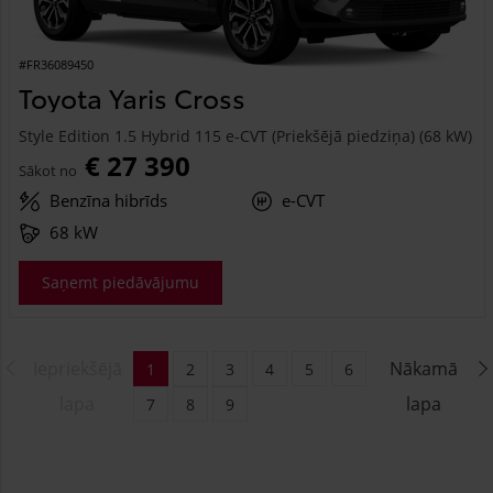
#FR36089450
Toyota Yaris Cross
Style Edition 1.5 Hybrid 115 e-CVT (Priekšējā piedziņa) (68 kW)
€ 27 390
Sākot no
Benzīna hibrīds
e-CVT
68 kW
Saņemt piedāvājumu
Iepriekšējā
Nākamā
1
2
3
4
5
6
lapa
lapa
7
8
9