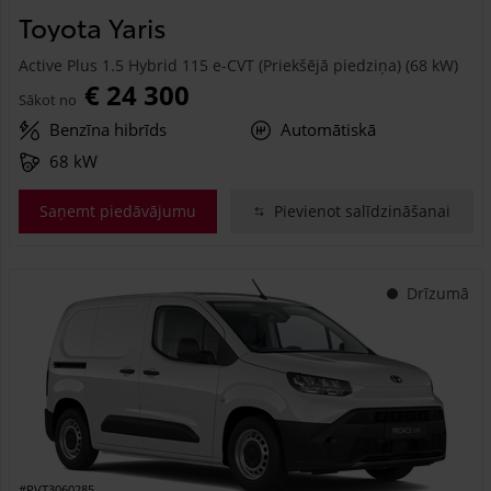
Toyota Yaris
Active Plus 1.5 Hybrid 115 e-CVT (Priekšējā piedziņa) (68 kW)
€ 24 300
Sākot no
Benzīna hibrīds
Automātiskā
68 kW
Saņemt piedāvājumu
Pievienot salīdzināšanai
Drīzumā
#PVT3060285