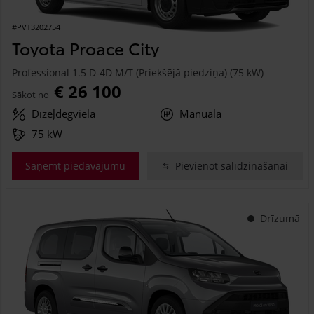
#PVT3202754
Toyota Proace City
Professional 1.5 D-4D M/T (Priekšējā piedziņa) (75 kW)
€ 26 100
Sākot no
Dīzeļdegviela
Manuālā
75 kW
Saņemt piedāvājumu
Pievienot salīdzināšanai
Drīzumā