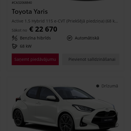
#CA32068840
Toyota Yaris
Active 1.5 Hybrid 115 e-CVT (Priekšējā piedziņa) (68 kW)
€ 22 670
Sākot no
Benzīna hibrīds
Automātiskā
68 kW
Saņemt piedāvājumu
Pievienot salīdzināšanai
Drīzumā