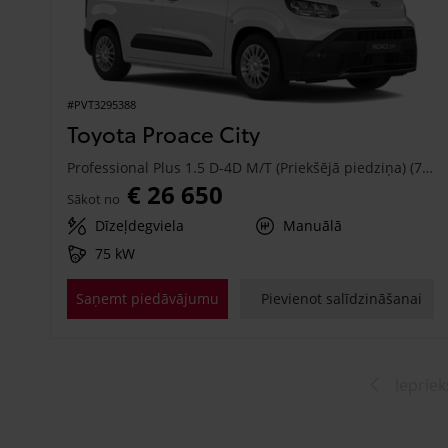
#PVT3295388
Toyota Proace City
Professional Plus 1.5 D-4D M/T (Priekšējā piedziņa) (75 kW)
€ 26 650
Sākot no
Dīzeļdegviela
Manuālā
75 kW
Saņemt piedāvājumu
Pievienot salīdzināšanai
Iepriek