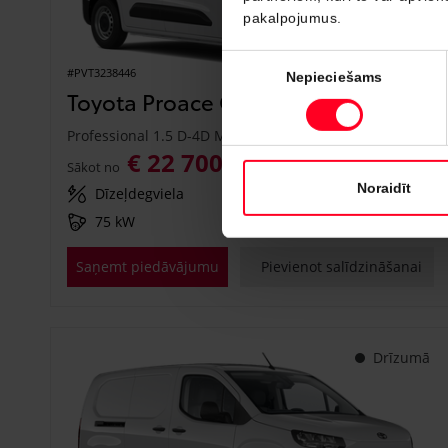
pakalpojumus.
Piekrišanas
#PVT3238446
Nepieciešams
izvēle
Toyota Proace City
Professional 1.5 D-4D M/T (Priekšējā piedziņa) (75 kW)
€ 22 700
€ 25 150
Sākot no
Noraidīt
Dīzeļdegviela
Manuālā
75 kW
Saņemt piedāvājumu
Pievienot salīdzināšanai
Drīzumā