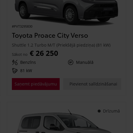
#PVT3295830
Toyota Proace City Verso
Shuttle 1.2 Turbo M/T (Priekšējā piedziņa) (81 kW)
€ 26 250
Sākot no
Benzīns
Manuālā
81 kW
Saņemt piedāvājumu
Pievienot salīdzināšanai
Drīzumā