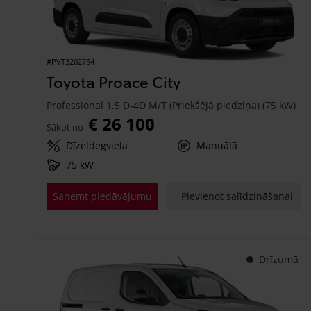
#PVT3202754
Toyota Proace City
Professional 1.5 D-4D M/T (Priekšējā piedziņa) (75 kW)
€ 26 100
Sākot no
Dīzeļdegviela
Manuālā
75 kW
Saņemt piedāvājumu
Pievienot salīdzināšanai
Drīzumā