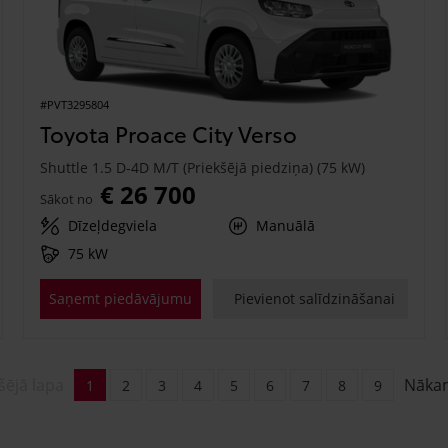
#PVT3295804
Toyota Proace City Verso
Shuttle 1.5 D-4D M/T (Priekšējā piedziņa) (75 kW)
€ 26 700
Sākot no
Dīzeļdegviela
Manuālā
75 kW
Saņemt piedāvājumu
Pievienot salīdzināšanai
šējā lapa
Nāka
1
2
3
4
5
6
7
8
9