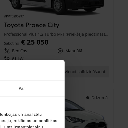
#PVT3295297
Toyota Proace City
Professional Plus 1.2 Turbo M/T (Priekšējā piedziņa) (81 kW)
€ 25 050
Sākot no
Benzīns
Manuālā
81 kW
Saņemt piedāvājumu
Pievienot salīdzināšanai
Par
Drīzumā
funkcijas un analizētu
mediju, reklāmas un analītikas
ši, jums izmantojot viņu