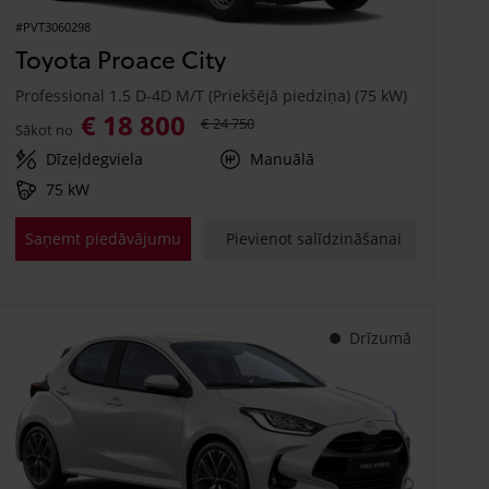
#PVT3060298
Toyota Proace City
Professional 1.5 D-4D M/T (Priekšējā piedziņa) (75 kW)
€ 18 800
€ 24 750
Sākot no
Dīzeļdegviela
Manuālā
75 kW
Saņemt piedāvājumu
Pievienot salīdzināšanai
Drīzumā