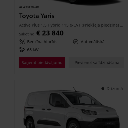
#CA38138740
Toyota Yaris
Active Plus 1.5 Hybrid 115 e-CVT (Priekšējā piedziņa) (68 kW)
€ 23 840
Sākot no
Benzīna hibrīds
Automātiskā
68 kW
Saņemt piedāvājumu
Pievienot salīdzināšanai
Drīzumā