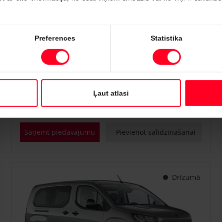
#PVT3295817
Preferences
Statistika
Toyota Proace City Verso
Shuttle 1.2 Turbo M/T (Priekšējā piedziņa) (81 kW)
€ 25 400
Sākot no
Ļaut atlasi
Benzīns
Manuālā
81 kW
Saņemt piedāvājumu
Pievienot salīdzināšanai
Drīzumā