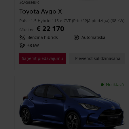
#CA00636840
Toyota Aygo X
Pulse 1.5 Hybrid 115 e-CVT (Priekšējā piedziņa) (68 kW)
€ 22 170
Sākot no
Benzīna hibrīds
Automātiskā
68 kW
Saņemt piedāvājumu
Pievienot salīdzināšanai
Noliktavā