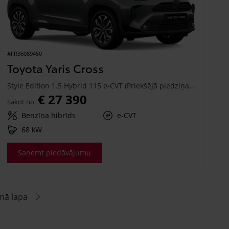
#FR36089450
Toyota Yaris Cross
Style Edition 1.5 Hybrid 115 e-CVT (Priekšējā piedziņa) (68 kW)
€ 27 390
Sākot no
Benzīna hibrīds
e-CVT
68 kW
Saņemt piedāvājumu
mā lapa