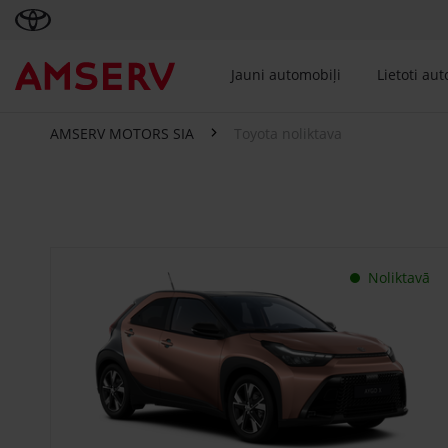
Jauni automobiļi
Lietoti au
AMSERV MOTORS SIA
Toyota noliktava
Toyota noliktava
Noliktavā