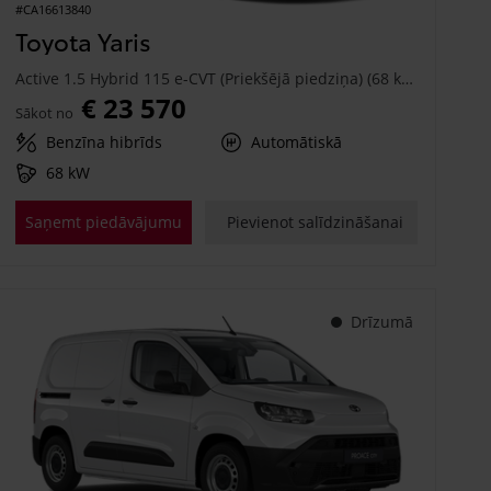
#CA16613840
Toyota Yaris
Active 1.5 Hybrid 115 e-CVT (Priekšējā piedziņa) (68 kW)
€ 23 570
Sākot no
Benzīna hibrīds
Automātiskā
68 kW
Saņemt piedāvājumu
Pievienot salīdzināšanai
Drīzumā