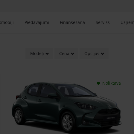
tomobiļi
Piedāvājumi
Finansēšana
Serviss
Uzņē
Modeļi
Cena
Opcijas
Noliktavā