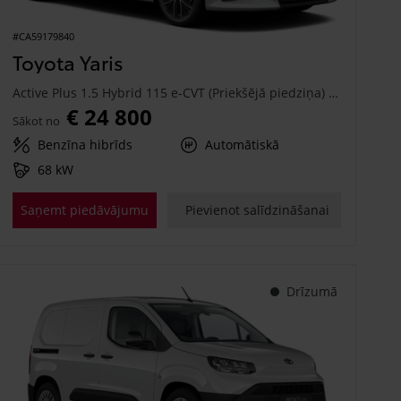
#CA59179840
Toyota Yaris
Active Plus 1.5 Hybrid 115 e-CVT (Priekšējā piedziņa) (68 kW)
€ 24 800
Sākot no
Benzīna hibrīds
Automātiskā
68 kW
Saņemt piedāvājumu
Pievienot salīdzināšanai
Drīzumā