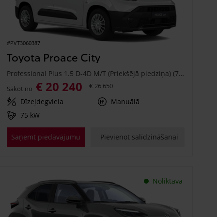
#PVT3060387
Toyota Proace City
Professional Plus 1.5 D-4D M/T (Priekšējā piedziņa) (75 kW)
€ 20 240
€ 26 650
Sākot no
Dīzeļdegviela
Manuālā
75 kW
Saņemt piedāvājumu
Pievienot salīdzināšanai
Noliktavā