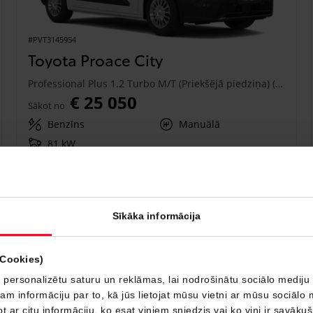
#PVT3145954
Toyota Proace City
Professional Plus 1.2 Turbo M/T (Priekšējā piedziņa) (81 kW)
€ 25 050
Sākot no
Benzīns
Manuālā
81 kW
Saņemt piedāvājumu
Pievienot salīdzināšanai
Sīkāka informācija
Drīzumā
(Cookies)
 personalizētu saturu un reklāmas, lai nodrošinātu sociālo mediju 
 informāciju par to, kā jūs lietojat mūsu vietni ar mūsu sociālo 
t ar citu informāciju, ko esat viņiem sniedzis vai ko viņi ir savāku