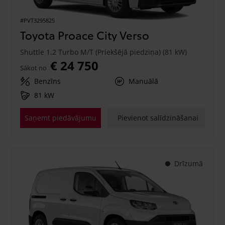
#PVT3295825
Toyota Proace City Verso
Shuttle 1.2 Turbo M/T (Priekšējā piedziņa) (81 kW)
€ 24 750
Sākot no
Benzīns
Manuālā
81 kW
Saņemt piedāvājumu
Pievienot salīdzināšanai
Drīzumā