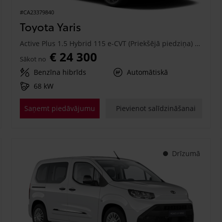
#CA23379840
Toyota Yaris
Active Plus 1.5 Hybrid 115 e-CVT (Priekšējā piedziņa) (68 kW)
€ 24 300
Sākot no
Benzīna hibrīds
Automātiskā
68 kW
Saņemt piedāvājumu
Pievienot salīdzināšanai
Drīzumā