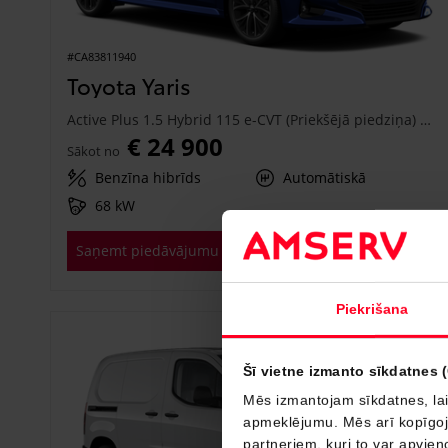
#CA83811940
Toyota Yaris
Active Plus 1.5 Hybrid 115 e-CVT (Priekšējā piedziņa) (68 kW)
€ 24 900
Sākot no
Benzīna hibrīds
Automātiskā
68 kW
Saņemt piedāvājumu
Pievienot salīdzināšanai
Piekrišana
Drīzumā
Šī vietne izmanto sīkdatnes 
Mēs izmantojam sīkdatnes, lai
apmeklējumu. Mēs arī kopīgojam
partneriem, kuri to var apvieno