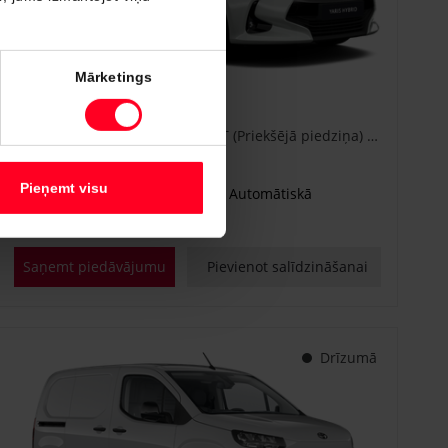
#CA86778840
Mārketings
Toyota Yaris
Active Plus 1.5 Hybrid 115 e-CVT (Priekšējā piedziņa) (68 kW)
€ 25 600
Sākot no
Pieņemt visu
Benzīna hibrīds
Automātiskā
68 kW
Saņemt piedāvājumu
Pievienot salīdzināšanai
Drīzumā