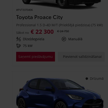
#PVT3370406
Toyota Proace City
Professional 1.5 D-4D M/T (Priekšējā piedziņa) (75 kW)
€ 22 300
€ 24 750
Sākot no
Dīzeļdegviela
Manuālā
75 kW
Saņemt piedāvājumu
Pievienot salīdzināšanai
Drīzumā