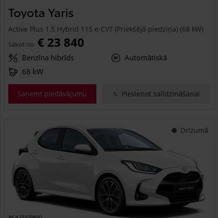
Toyota Yaris
Active Plus 1.5 Hybrid 115 e-CVT (Priekšējā piedziņa) (68 kW)
€ 23 840
Sākot no
Benzīna hibrīds
Automātiskā
68 kW
Saņemt piedāvājumu
Pievienot salīdzināšanai
Drīzumā
#CA23379840