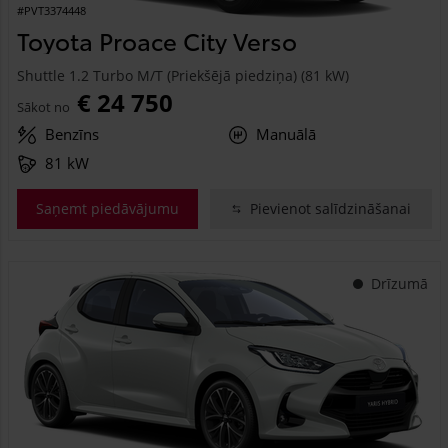
#PVT3374448
Toyota Proace City Verso
Shuttle 1.2 Turbo M/T (Priekšējā piedziņa) (81 kW)
€ 24 750
Sākot no
Benzīns
Manuālā
81 kW
Saņemt piedāvājumu
Pievienot salīdzināšanai
Drīzumā