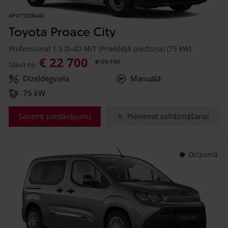
#PVT3238446
Toyota Proace City
Professional 1.5 D-4D M/T (Priekšējā piedziņa) (75 kW)
€ 22 700
€ 25 150
Sākot no
Dīzeļdegviela
Manuālā
75 kW
Saņemt piedāvājumu
Pievienot salīdzināšanai
Drīzumā