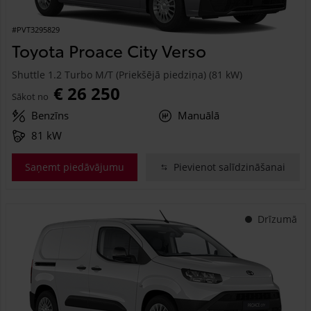
#PVT3295829
Toyota Proace City Verso
Shuttle 1.2 Turbo M/T (Priekšējā piedziņa) (81 kW)
€ 26 250
Sākot no
Benzīns
Manuālā
81 kW
Saņemt piedāvājumu
Pievienot salīdzināšanai
Drīzumā