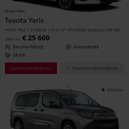
#CA86778840
Toyota Yaris
Active Plus 1.5 Hybrid 115 e-CVT (Priekšējā piedziņa) (68 kW)
€ 25 600
Sākot no
Benzīna hibrīds
Automātiskā
68 kW
Saņemt piedāvājumu
Pievienot salīdzināšanai
Drīzumā