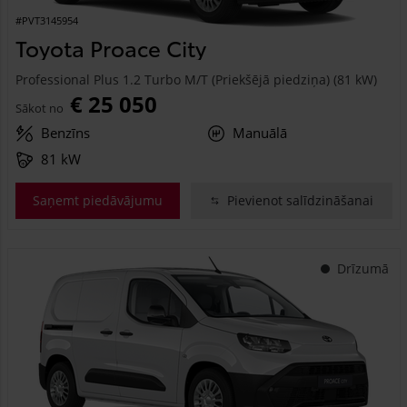
#PVT3145954
Toyota Proace City
Professional Plus 1.2 Turbo M/T (Priekšējā piedziņa) (81 kW)
€ 25 050
Sākot no
Benzīns
Manuālā
81 kW
Saņemt piedāvājumu
Pievienot salīdzināšanai
Drīzumā