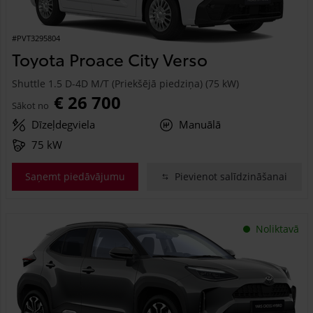
#PVT3295804
Toyota Proace City Verso
Shuttle 1.5 D-4D M/T (Priekšējā piedziņa) (75 kW)
€ 26 700
Sākot no
Dīzeļdegviela
Manuālā
75 kW
Saņemt piedāvājumu
Pievienot salīdzināšanai
Noliktavā