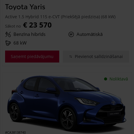
Toyota Yaris
Active 1.5 Hybrid 115 e-CVT (Priekšējā piedziņa) (68 kW)
€ 23 570
Sākot no
Benzīna hibrīds
Automātiskā
68 kW
Saņemt piedāvājumu
Pievienot salīdzināšanai
Noliktavā
#CA38138740