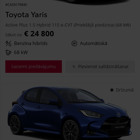
#CA59179840
Toyota Yaris
Active Plus 1.5 Hybrid 115 e-CVT (Priekšējā piedziņa) (68 kW)
€ 24 800
Sākot no
Benzīna hibrīds
Automātiskā
68 kW
Saņemt piedāvājumu
Pievienot salīdzināšanai
Drīzumā