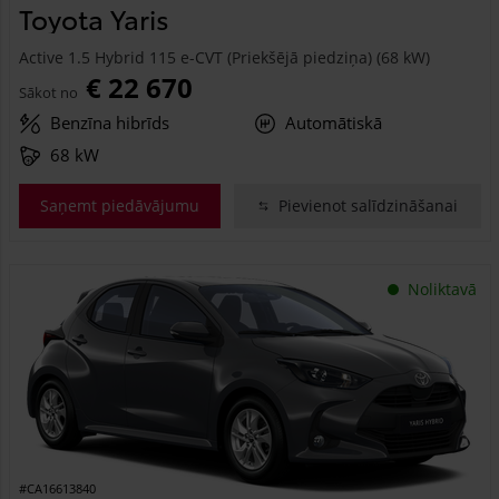
Toyota Yaris
Active 1.5 Hybrid 115 e-CVT (Priekšējā piedziņa) (68 kW)
€ 22 670
Sākot no
Benzīna hibrīds
Automātiskā
68 kW
Saņemt piedāvājumu
Pievienot salīdzināšanai
Noliktavā
#CA16613840