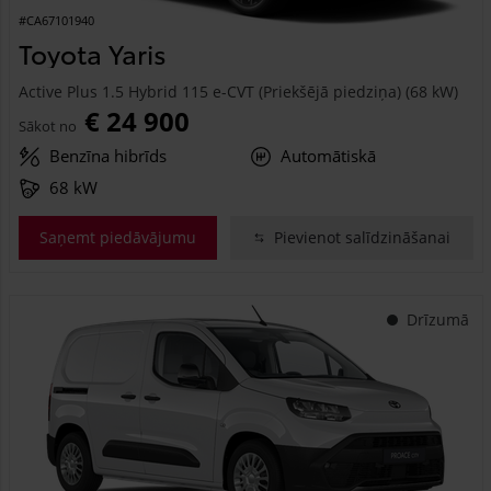
#CA67101940
Toyota Yaris
Active Plus 1.5 Hybrid 115 e-CVT (Priekšējā piedziņa) (68 kW)
€ 24 900
Sākot no
Benzīna hibrīds
Automātiskā
68 kW
Saņemt piedāvājumu
Pievienot salīdzināšanai
Drīzumā