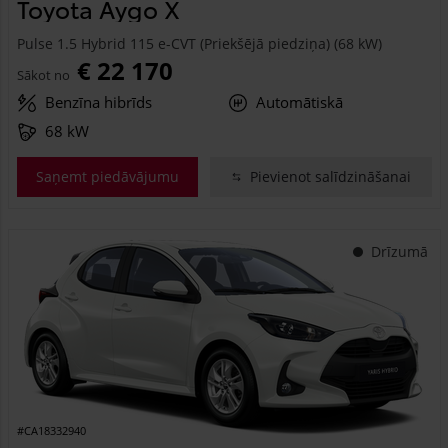
Toyota Aygo X
Pulse 1.5 Hybrid 115 e-CVT (Priekšējā piedziņa) (68 kW)
€ 22 170
Sākot no
Benzīna hibrīds
Automātiskā
68 kW
Saņemt piedāvājumu
Pievienot salīdzināšanai
Drīzumā
#CA18332940