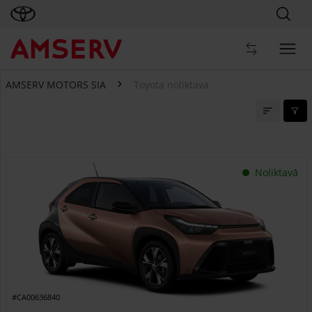
AMSERV MOTORS SIA
Toyota noliktava
Toyota noliktava
Noliktavā
#CA00636840