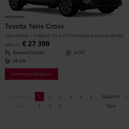
#FR36089450
Toyota Yaris Cross
Style Edition 1.5 Hybrid 115 e-CVT (Priekšējā piedziņa) (68 kW)
€ 27 390
Sākot no
Benzīna hibrīds
e-CVT
68 kW
Saņemt piedāvājumu
Iepriekšējā
Nākamā
1
2
3
4
5
6
lapa
lapa
7
8
9