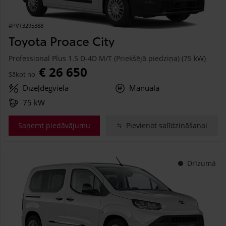
#PVT3295388
Toyota Proace City
Professional Plus 1.5 D-4D M/T (Priekšējā piedziņa) (75 kW)
€ 26 650
Sākot no
Dīzeļdegviela
Manuālā
75 kW
Saņemt piedāvājumu
Pievienot salīdzināšanai
Drīzumā