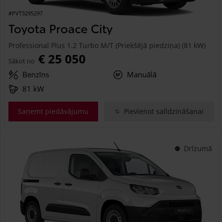
#PVT3295297
Toyota Proace City
Professional Plus 1.2 Turbo M/T (Priekšējā piedziņa) (81 kW)
€ 25 050
Sākot no
Benzīns
Manuālā
81 kW
Saņemt piedāvājumu
Pievienot salīdzināšanai
Drīzumā