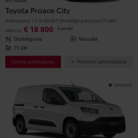
#PVT3060298
Toyota Proace City
Professional 1.5 D-4D M/T (Priekšējā piedziņa) (75 kW)
€ 18 800
€ 24 750
Sākot no
Dīzeļdegviela
Manuālā
75 kW
Saņemt piedāvājumu
Pievienot salīdzināšanai
Drīzumā