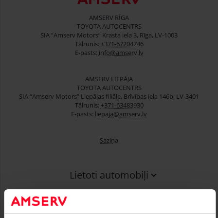
AMSERV RĪGA
TOYOTA AUTOCENTRS
SIA “Amserv Motors” Krasta iela 3, Rīga, LV-1003
Tālrunis:
+371-67204746
E-pasts:
info@amserv.lv
AMSERV LIEPĀJA
TOYOTA AUTOCENTRS
SIA “Amserv Motors” Liepājas filiāle, Brīvības iela 146b, LV-3401
Tālrunis:
+371-63483930
E-pasts:
liepaja@amserv.lv
Saziņa
Lietoti automobiļi
Finansēšana
Serviss