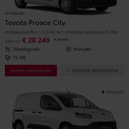
#PVT3060381
Toyota Proace City
Professional Plus 1.5 D-4D M/T (Priekšējā piedziņa) (75 kW)
€ 20 240
€ 26 650
Sākot no
Dīzeļdegviela
Manuālā
75 kW
Saņemt piedāvājumu
Pievienot salīdzināšanai
Drīzumā