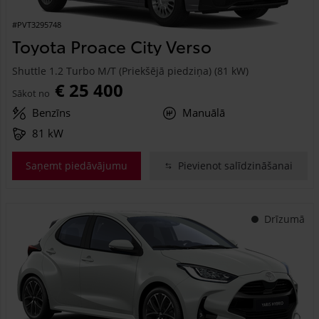
#PVT3295748
Toyota Proace City Verso
Shuttle 1.2 Turbo M/T (Priekšējā piedziņa) (81 kW)
€ 25 400
Sākot no
Benzīns
Manuālā
81 kW
Saņemt piedāvājumu
Pievienot salīdzināšanai
Drīzumā