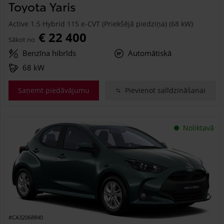
Toyota Yaris
Active 1.5 Hybrid 115 e-CVT (Priekšējā piedziņa) (68 kW)
€ 22 400
Sākot no
Benzīna hibrīds
Automātiskā
68 kW
Saņemt piedāvājumu
Pievienot salīdzināšanai
Noliktavā
#CA32068840