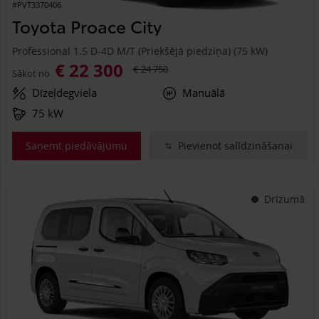
#PVT3370406
Toyota Proace City
Professional 1.5 D-4D M/T (Priekšējā piedziņa) (75 kW)
€ 22 300
€ 24 750
Sākot no
Dīzeļdegviela
Manuālā
75 kW
Saņemt piedāvājumu
Pievienot salīdzināšanai
Drīzumā