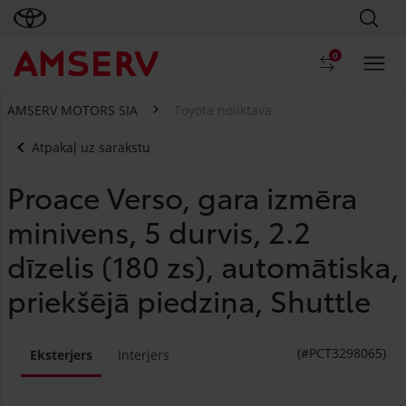
0
AMSERV MOTORS SIA
Toyota noliktava
Atpakaļ uz sarakstu
Proace Verso, gara izmēra
minivens, 5 durvis, 2.2
dīzelis (180 zs), automātiska,
priekšējā piedziņa, Shuttle
(#PCT3298065)
Eksterjers
Interjers