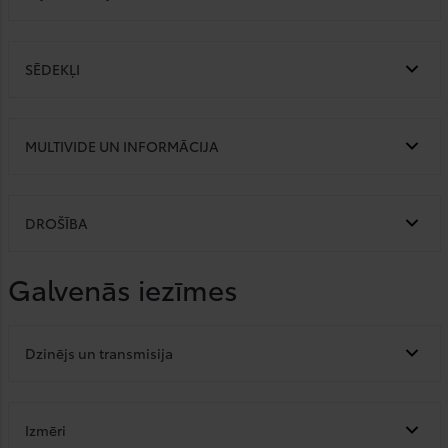
SĒDEKĻI
MULTIVIDE UN INFORMĀCIJA
DROŠĪBA
Galvenās iezīmes
Dzinējs un transmisija
Izmēri