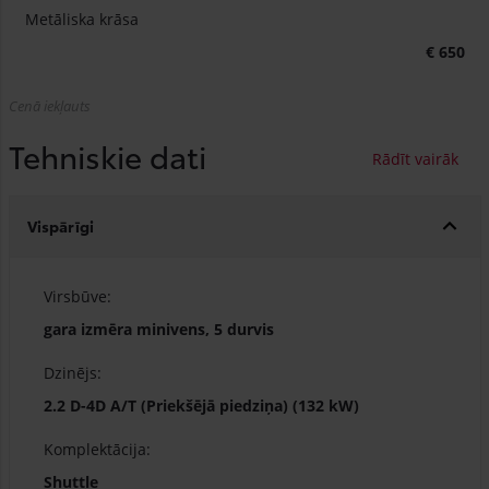
Metāliska krāsa
€ 650
Cenā iekļauts
Tehniskie dati
Vispārīgi
Virsbūve:
gara izmēra minivens, 5 durvis
Dzinējs:
2.2 D-4D A/T (Priekšējā piedziņa) (132 kW)
Komplektācija:
Shuttle