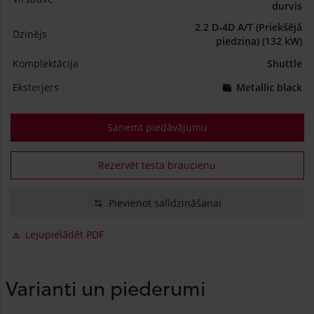
durvis
2.2 D-4D A/T (Priekšējā
Dzinējs
piedziņa) (132 kW)
Komplektācija
Shuttle
Eksterjers
Metallic black
Saņemt piedāvājumu
Rezervēt testa braucienu
Pievienot salīdzināšanai
Lejupielādēt PDF
Varianti un piederumi