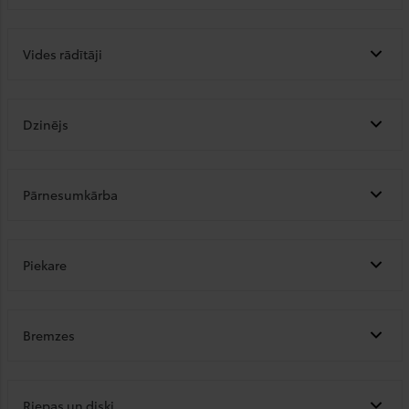
Vides rādītāji
Dzinējs
Pārnesumkārba
Piekare
Bremzes
Riepas un diski