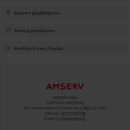
Saņemt piedāvājumu
Servisa pieteikums
Konfigurē savu Toyota
AMSERV RĪGA
TOYOTA AUTOCENTRS
SIA “Amserv Motors” Krasta iela 3, Rīga, LV-1003
Tālrunis:
+371-67204746
E-pasts:
info@amserv.lv