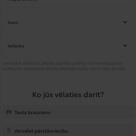
Svars
Ietilpība
Saskaņā ar 2004/3/EC faktisko degvielas patēriņu var ietekmēt papildu
aprīkojums, braukšanas tehnika, lietderīgā slodze, ceļa un laika apstākļi.
Ko jūs vēlaties darīt?
Testa brauciens
Atrodiet pārstāvniecību