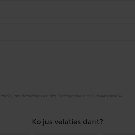
prīkojums, braukšanas tehnika, lietderīgā slodze, ceļa un laika apstākļi.
Ko jūs vēlaties darīt?