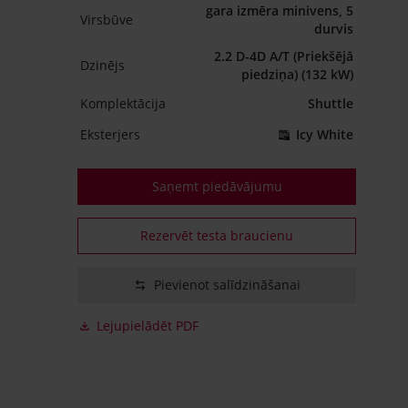
gara izmēra minivens, 5
Virsbūve
durvis
2.2 D-4D A/T (Priekšējā
Dzinējs
piedziņa) (132 kW)
Komplektācija
Shuttle
Eksterjers
Icy White
Saņemt piedāvājumu
Rezervēt testa braucienu
Pievienot salīdzināšanai
Lejupielādēt PDF