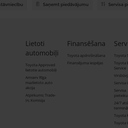
stāvniecību
Saņemt piedāvājumu
Servisa 
Lietoti
Finansēšana
Serv
automobiļi
Toyota apdrošināšana
Toyota 
Finansējuma iespējas
Toyota 
Toyota Approved
Service
lietotie automobiļi
Virsbūv
Amserv Rīga
mazlietoto auto
Servisa 
akcija
Servisa
Atpirkums; Trade-
pieteik
In; Komisija
24/7 ats
termināl
Toyota 
Toyota 