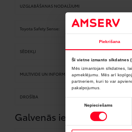
UZGLABĀŠANAS NODALĪJUMI
Toyota Safety Sense:
Piekrišana
SĒDEKĻI
Šī vietne izmanto sīkdatnes 
Mēs izmantojam sīkdatnes, lai
MULTIVIDE UN INFORMĀCIJA
apmeklējumu. Mēs arī kopīgojam
partneriem, kuri to var apvieno
pakalpojumus.
DROŠĪBA
Piekrišanas
Nepieciešams
izvēle
Galvenās iezīmes