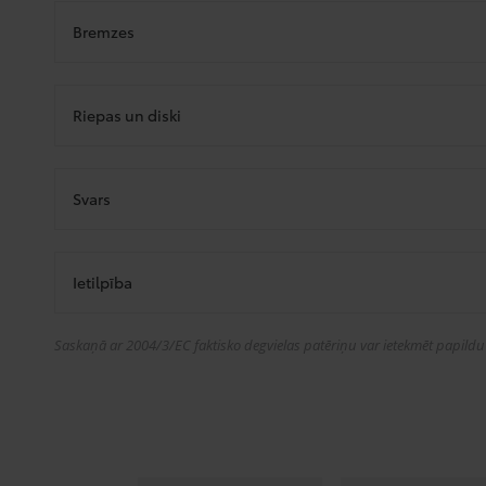
Bremzes
Riepas un diski
Svars
Ietilpība
Saskaņā ar 2004/3/EC faktisko degvielas patēriņu var ietekmēt papildu a