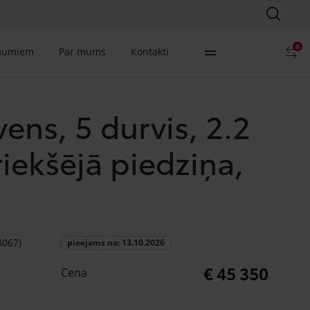
0
mumiem
Par mums
Kontakti
ens, 5 durvis, 2.2
riekšējā piedziņa,
8067)
pieejams no: 13.10.2026
€ 45 350
Cena