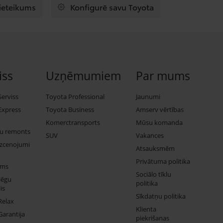
pieteikums
Konfigurē savu Toyota
iss
Uzņēmumiem
Par mums
Serviss
Toyota Professional
Jaunumi
Express
Toyota Business
Amserv vērtības
Komerctransports
Mūsu komanda
ju remonts
SUV
Vakances
izcenojumi
Atsauksmēm
Privātuma politika
ums
Sociālo tīklu
lēgu
politika
is
Sīkdatņu politika
Relax
Klienta
Garantija
piekrišanas