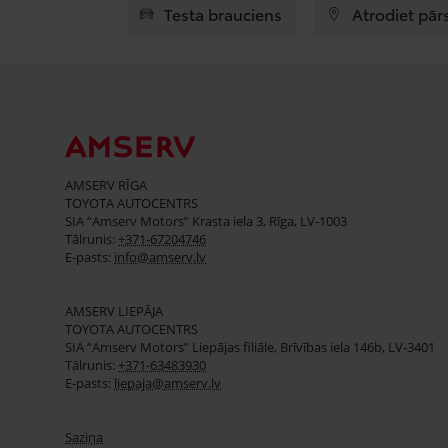
Testa brauciens
Atrodiet pār
AMSERV RĪGA
TOYOTA AUTOCENTRS
SIA “Amserv Motors” Krasta iela 3, Rīga, LV-1003
Tālrunis:
+371-67204746
E-pasts:
info@amserv.lv
AMSERV LIEPĀJA
TOYOTA AUTOCENTRS
SIA “Amserv Motors” Liepājas filiāle, Brīvības iela 146b, LV-3401
Tālrunis:
+371-63483930
E-pasts:
liepaja@amserv.lv
Saziņa