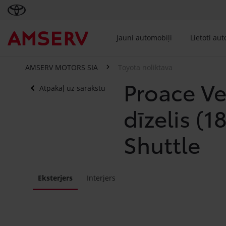
Jauni automobiļi
Lietoti au
AMSERV MOTORS SIA
Toyota noliktava
Proace Ve
Atpakaļ uz sarakstu
dīzelis (1
Shuttle
Eksterjers
Interjers