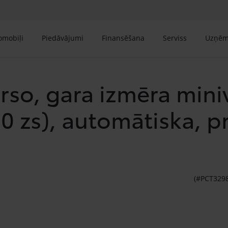
tomobiļi
Piedāvājumi
Finansēšana
Serviss
Uzņē
rso, gara izmēra miniv
80 zs), automātiska, p
(#PCT329