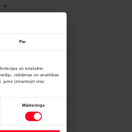
Par
funkcijas un analizētu
mediju, reklāmas un analītikas
ši, jums izmantojot viņu
Mārketings