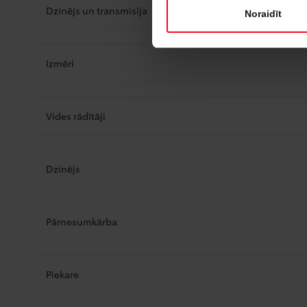
Dzinējs un transmisija
Noraidīt
Izmēri
Vides rādītāji
Dzinējs
Pārnesumkārba
Piekare