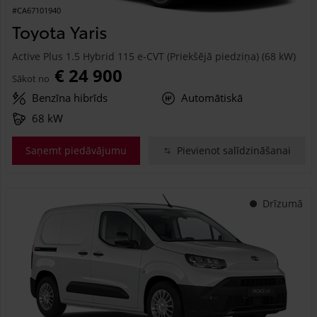
#CA67101940
Toyota Yaris
Active Plus 1.5 Hybrid 115 e-CVT (Priekšējā piedziņa) (68 kW)
€ 24 900
Sākot no
Benzīna hibrīds
Automātiskā
68 kW
Saņemt piedāvājumu
Pievienot salīdzināšanai
Drīzumā