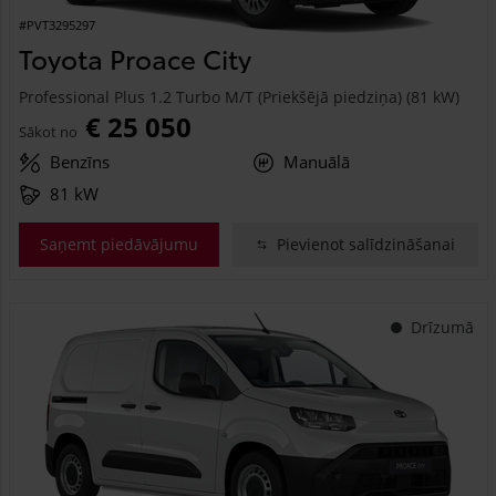
#PVT3295297
Toyota Proace City
Professional Plus 1.2 Turbo M/T (Priekšējā piedziņa) (81 kW)
€ 25 050
Sākot no
Benzīns
Manuālā
81 kW
Saņemt piedāvājumu
Pievienot salīdzināšanai
Drīzumā