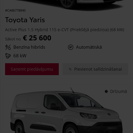
#CA86778840
Toyota Yaris
Active Plus 1.5 Hybrid 115 e-CVT (Priekšējā piedziņa) (68 kW)
€ 25 600
Sākot no
Benzīna hibrīds
Automātiskā
68 kW
Saņemt piedāvājumu
Pievienot salīdzināšanai
Drīzumā