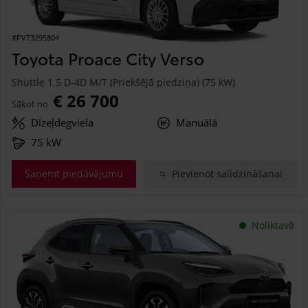
#PVT3295804
Toyota Proace City Verso
Shuttle 1.5 D-4D M/T (Priekšējā piedziņa) (75 kW)
€ 26 700
Sākot no
Dīzeļdegviela
Manuālā
75 kW
Saņemt piedāvājumu
Pievienot salīdzināšanai
Noliktavā