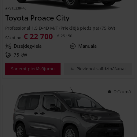
#PVT3238446
Toyota Proace City
Professional 1.5 D-4D M/T (Priekšējā piedziņa) (75 kW)
€ 22 700
€ 25 150
Sākot no
Dīzeļdegviela
Manuālā
75 kW
Saņemt piedāvājumu
Pievienot salīdzināšanai
Drīzumā