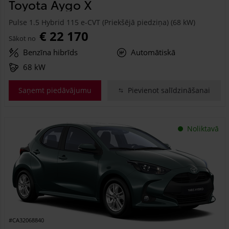
Toyota Aygo X
Pulse 1.5 Hybrid 115 e-CVT (Priekšējā piedziņa) (68 kW)
€ 22 170
Sākot no
Benzīna hibrīds
Automātiskā
68 kW
Saņemt piedāvājumu
Pievienot salīdzināšanai
Noliktavā
#CA32068840