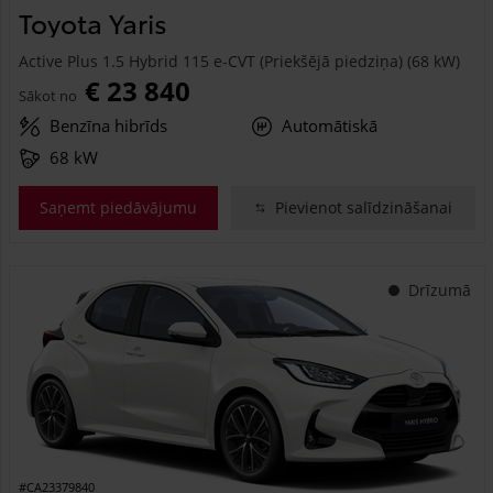
Toyota Yaris
Active Plus 1.5 Hybrid 115 e-CVT (Priekšējā piedziņa) (68 kW)
€ 23 840
Sākot no
Benzīna hibrīds
Automātiskā
68 kW
Saņemt piedāvājumu
Pievienot salīdzināšanai
Drīzumā
#CA23379840