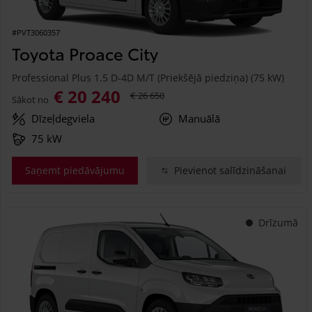
#PVT3060357
Toyota Proace City
Professional Plus 1.5 D-4D M/T (Priekšējā piedziņa) (75 kW)
€ 20 240
€ 26 650
Sākot no
Dīzeļdegviela
Manuālā
75 kW
Saņemt piedāvājumu
Pievienot salīdzināšanai
Drīzumā