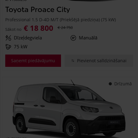
Toyota Proace City
Professional 1.5 D-4D M/T (Priekšējā piedziņa) (75 kW)
€ 18 800
€ 24 750
Sākot no
Dīzeļdegviela
Manuālā
75 kW
Saņemt piedāvājumu
Pievienot salīdzināšanai
Drīzumā