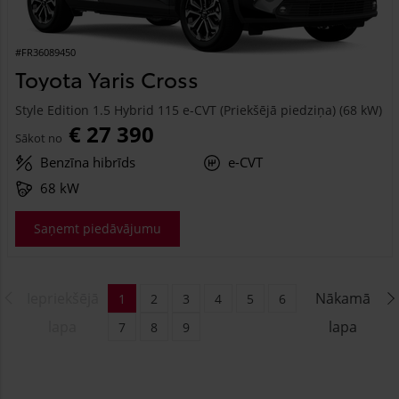
#FR36089450
Toyota Yaris Cross
Style Edition 1.5 Hybrid 115 e-CVT (Priekšējā piedziņa) (68 kW)
€ 27 390
Sākot no
Benzīna hibrīds
e-CVT
68 kW
Saņemt piedāvājumu
Iepriekšējā
Nākamā
1
2
3
4
5
6
lapa
lapa
7
8
9