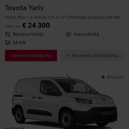
Toyota Yaris
Active Plus 1.5 Hybrid 115 e-CVT (Priekšējā piedziņa) (68 kW)
€ 24 300
Sākot no
Benzīna hibrīds
Automātiskā
68 kW
Saņemt piedāvājumu
Pievienot salīdzināšanai
Drīzumā
#PVT3060298