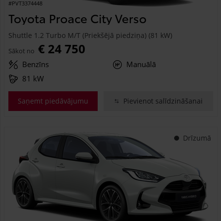
#PVT3374448
Toyota Proace City Verso
Shuttle 1.2 Turbo M/T (Priekšējā piedziņa) (81 kW)
€ 24 750
Sākot no
Benzīns
Manuālā
81 kW
Saņemt piedāvājumu
Pievienot salīdzināšanai
Drīzumā