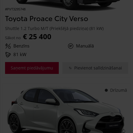
#PVT3295748
Toyota Proace City Verso
Shuttle 1.2 Turbo M/T (Priekšējā piedziņa) (81 kW)
€ 25 400
Sākot no
Benzīns
Manuālā
81 kW
Saņemt piedāvājumu
Pievienot salīdzināšanai
Drīzumā