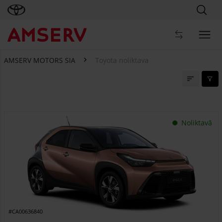
AMSERV MOTORS SIA
Toyota noliktava
Toyota noliktava
Noliktavā
#CA00636840