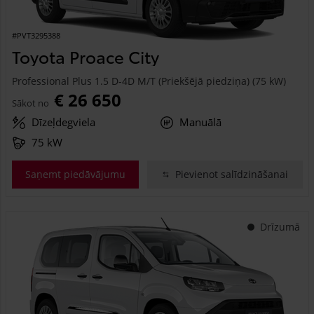
#PVT3295388
Toyota Proace City
Professional Plus 1.5 D-4D M/T (Priekšējā piedziņa) (75 kW)
€ 26 650
Sākot no
Dīzeļdegviela
Manuālā
75 kW
Saņemt piedāvājumu
Pievienot salīdzināšanai
Drīzumā