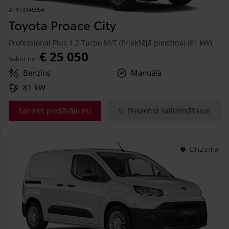
#PVT3145954
Toyota Proace City
Professional Plus 1.2 Turbo M/T (Priekšējā piedziņa) (81 kW)
€ 25 050
Sākot no
Benzīns
Manuālā
81 kW
Saņemt piedāvājumu
Pievienot salīdzināšanai
Drīzumā