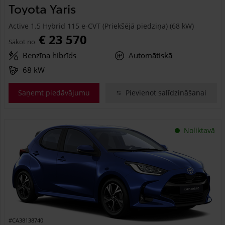
Toyota Yaris
Active 1.5 Hybrid 115 e-CVT (Priekšējā piedziņa) (68 kW)
€ 23 570
Sākot no
Benzīna hibrīds
Automātiskā
68 kW
Saņemt piedāvājumu
Pievienot salīdzināšanai
Noliktavā
#CA38138740