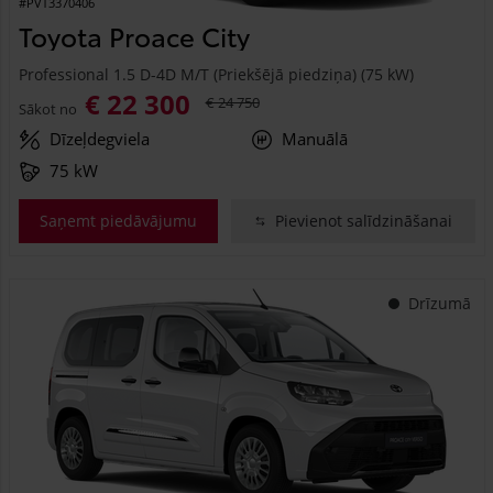
#PVT3370406
Toyota Proace City
Professional 1.5 D-4D M/T (Priekšējā piedziņa) (75 kW)
€ 22 300
€ 24 750
Sākot no
Dīzeļdegviela
Manuālā
75 kW
Saņemt piedāvājumu
Pievienot salīdzināšanai
Drīzumā