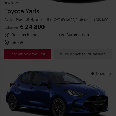
#CA59179840
Toyota Yaris
Active Plus 1.5 Hybrid 115 e-CVT (Priekšējā piedziņa) (68 kW)
€ 24 800
Sākot no
Benzīna hibrīds
Automātiskā
68 kW
Saņemt piedāvājumu
Pievienot salīdzināšanai
Drīzumā