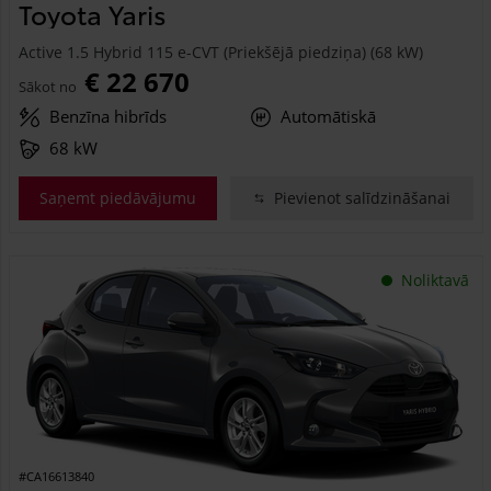
Toyota Yaris
Active 1.5 Hybrid 115 e-CVT (Priekšējā piedziņa) (68 kW)
€ 22 670
Sākot no
Benzīna hibrīds
Automātiskā
68 kW
Saņemt piedāvājumu
Pievienot salīdzināšanai
Noliktavā
#CA16613840