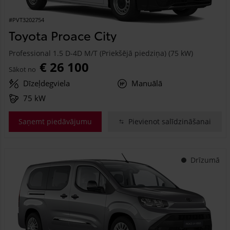
#PVT3202754
Toyota Proace City
Professional 1.5 D-4D M/T (Priekšējā piedziņa) (75 kW)
€ 26 100
Sākot no
Dīzeļdegviela
Manuālā
75 kW
Saņemt piedāvājumu
Pievienot salīdzināšanai
Drīzumā