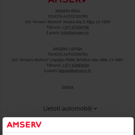
AMSERV RĪGA
TOYOTA AUTOCENTRS
SIA “Amserv Motors” Krasta iela 3, Rīga, LV-1003
Tālrunis:
+371-67204746
E-pasts:
info@amserv.lv
AMSERV LIEPĀJA
TOYOTA AUTOCENTRS
SIA “Amserv Motors” Liepājas filiāle, Brīvības iela 146b, LV-3401
Tālrunis:
+371-63483930
E-pasts:
liepaja@amserv.lv
Saziņa
Lietoti automobiļi
Finansēšana
Serviss