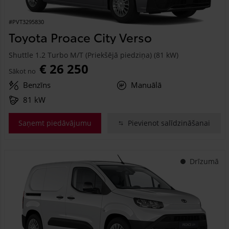
#PVT3295830
Toyota Proace City Verso
Shuttle 1.2 Turbo M/T (Priekšējā piedziņa) (81 kW)
€ 26 250
Sākot no
Benzīns
Manuālā
81 kW
Saņemt piedāvājumu
Pievienot salīdzināšanai
Drīzumā