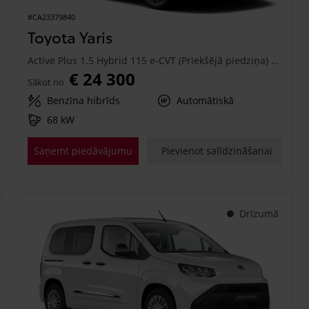
#CA23379840
Toyota Yaris
Active Plus 1.5 Hybrid 115 e-CVT (Priekšējā piedziņa) (68 kW)
€ 24 300
Sākot no
Benzīna hibrīds
Automātiskā
68 kW
Saņemt piedāvājumu
Pievienot salīdzināšanai
Drīzumā