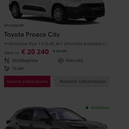
#PVT3060387
Toyota Proace City
Professional Plus 1.5 D-4D M/T (Priekšējā piedziņa) (75 kW)
€ 20 240
€ 26 650
Sākot no
Dīzeļdegviela
Manuālā
75 kW
Saņemt piedāvājumu
Pievienot salīdzināšanai
Noliktavā