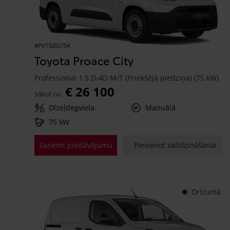
#PVT3202754
Toyota Proace City
Professional 1.5 D-4D M/T (Priekšējā piedziņa) (75 kW)
€ 26 100
Sākot no
Dīzeļdegviela
Manuālā
75 kW
Saņemt piedāvājumu
Pievienot salīdzināšanai
Drīzumā