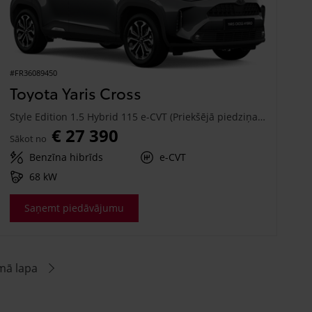
#FR36089450
Toyota Yaris Cross
Style Edition 1.5 Hybrid 115 e-CVT (Priekšējā piedziņa) (68 kW)
€ 27 390
Sākot no
Benzīna hibrīds
e-CVT
68 kW
Saņemt piedāvājumu
mā lapa