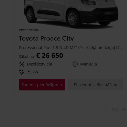
#PVT3295388
Toyota Proace City
Professional Plus 1.5 D-4D M/T (Priekšējā piedziņa) (75 kW)
€ 26 650
Sākot no
Dīzeļdegviela
Manuālā
75 kW
Saņemt piedāvājumu
Pievienot salīdzināšanai
Iepriek