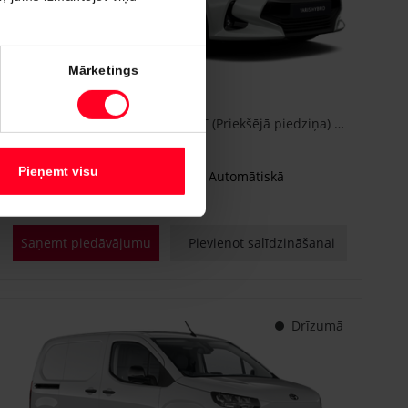
#CA86778840
Mārketings
Toyota Yaris
Active Plus 1.5 Hybrid 115 e-CVT (Priekšējā piedziņa) (68 kW)
€ 25 600
Sākot no
Pieņemt visu
Benzīna hibrīds
Automātiskā
68 kW
Saņemt piedāvājumu
Pievienot salīdzināšanai
Drīzumā