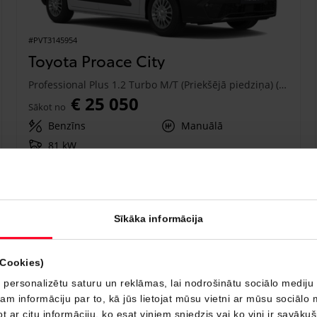
#PVT3145954
Toyota Proace City
Professional Plus 1.2 Turbo M/T (Priekšējā piedziņa) (81 kW)
€ 25 050
Sākot no
Benzīns
Manuālā
81 kW
Saņemt piedāvājumu
Pievienot salīdzināšanai
Sīkāka informācija
Drīzumā
(Cookies)
 personalizētu saturu un reklāmas, lai nodrošinātu sociālo mediju 
 informāciju par to, kā jūs lietojat mūsu vietni ar mūsu sociālo 
t ar citu informāciju, ko esat viņiem sniedzis vai ko viņi ir savāku