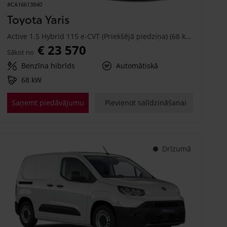
#CA16613840
Toyota Yaris
Active 1.5 Hybrid 115 e-CVT (Priekšējā piedziņa) (68 kW)
€ 23 570
Sākot no
Benzīna hibrīds
Automātiskā
68 kW
Saņemt piedāvājumu
Pievienot salīdzināšanai
Drīzumā