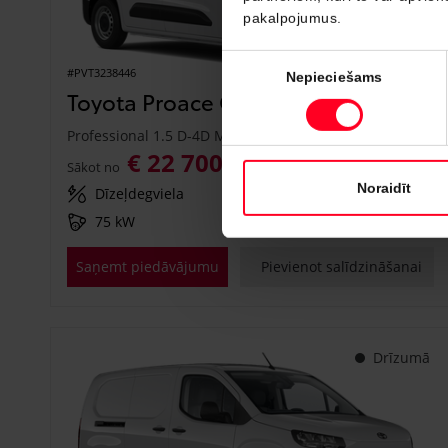
pakalpojumus.
Piekrišanas
#PVT3238446
Nepieciešams
izvēle
Toyota Proace City
Professional 1.5 D-4D M/T (Priekšējā piedziņa) (75 kW)
€ 22 700
€ 25 150
Sākot no
Noraidīt
Dīzeļdegviela
Manuālā
75 kW
Saņemt piedāvājumu
Pievienot salīdzināšanai
Drīzumā