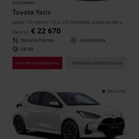
#CA32068840
Toyota Yaris
Active 1.5 Hybrid 115 e-CVT (Priekšējā piedziņa) (68 kW)
€ 22 670
Sākot no
Benzīna hibrīds
Automātiskā
68 kW
Saņemt piedāvājumu
Pievienot salīdzināšanai
Drīzumā