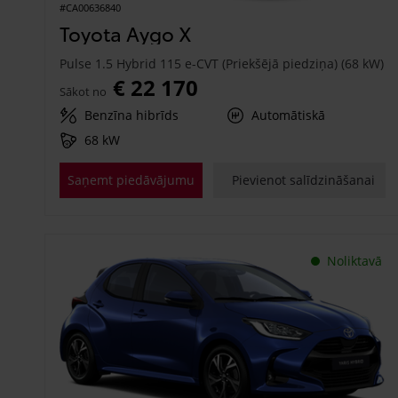
#CA00636840
Toyota Aygo X
Pulse 1.5 Hybrid 115 e-CVT (Priekšējā piedziņa) (68 kW)
€ 22 170
Sākot no
Benzīna hibrīds
Automātiskā
68 kW
Saņemt piedāvājumu
Pievienot salīdzināšanai
Noliktavā