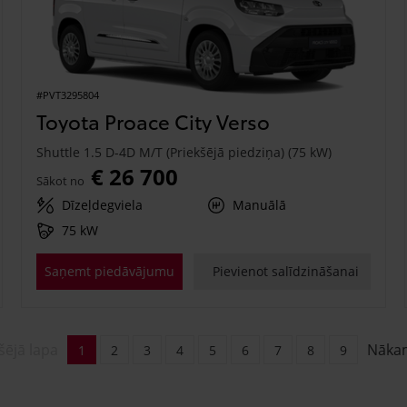
#PVT3295804
Toyota Proace City Verso
Shuttle 1.5 D-4D M/T (Priekšējā piedziņa) (75 kW)
€ 26 700
Sākot no
Dīzeļdegviela
Manuālā
75 kW
Saņemt piedāvājumu
Pievienot salīdzināšanai
šējā lapa
Nāka
1
2
3
4
5
6
7
8
9