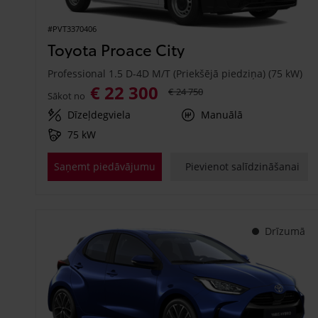
#PVT3370406
Toyota Proace City
Professional 1.5 D-4D M/T (Priekšējā piedziņa) (75 kW)
€ 22 300
€ 24 750
Sākot no
Dīzeļdegviela
Manuālā
75 kW
Saņemt piedāvājumu
Pievienot salīdzināšanai
Drīzumā