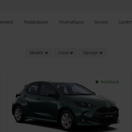
tomobiļi
Piedāvājumi
Finansēšana
Serviss
Uzņē
Modeļi
Cena
Opcijas
Noliktavā