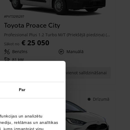
#PVT3295297
Toyota Proace City
Professional Plus 1.2 Turbo M/T (Priekšējā piedziņa) (81 kW)
€ 25 050
Sākot no
Benzīns
Manuālā
81 kW
Saņemt piedāvājumu
Pievienot salīdzināšanai
Par
Drīzumā
funkcijas un analizētu
mediju, reklāmas un analītikas
ši, jums izmantojot viņu