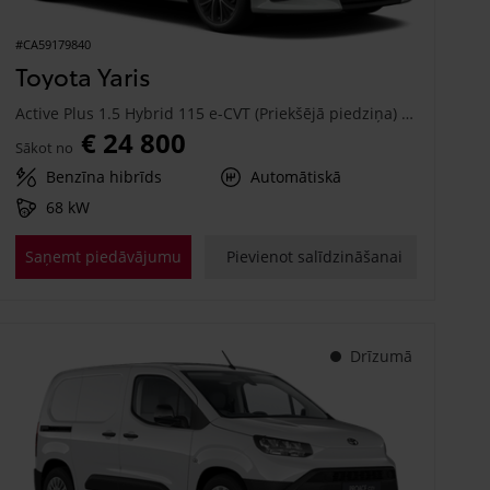
#CA59179840
Toyota Yaris
Active Plus 1.5 Hybrid 115 e-CVT (Priekšējā piedziņa) (68 kW)
€ 24 800
Sākot no
Benzīna hibrīds
Automātiskā
68 kW
Saņemt piedāvājumu
Pievienot salīdzināšanai
Drīzumā