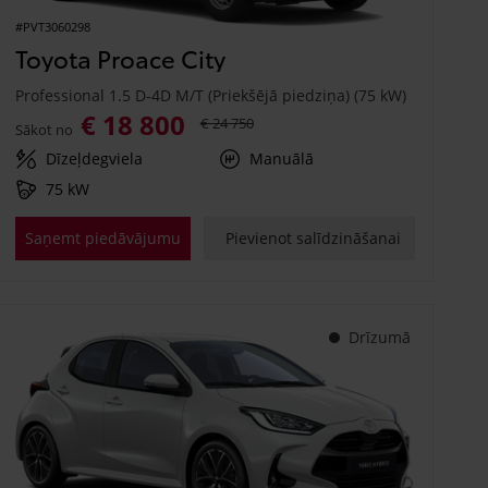
#PVT3060298
Toyota Proace City
Professional 1.5 D-4D M/T (Priekšējā piedziņa) (75 kW)
€ 18 800
€ 24 750
Sākot no
Dīzeļdegviela
Manuālā
75 kW
Saņemt piedāvājumu
Pievienot salīdzināšanai
Drīzumā