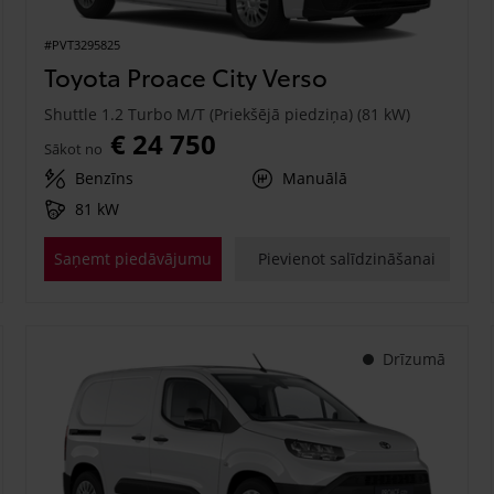
#PVT3295825
Toyota Proace City Verso
Shuttle 1.2 Turbo M/T (Priekšējā piedziņa) (81 kW)
€ 24 750
Sākot no
Benzīns
Manuālā
81 kW
Saņemt piedāvājumu
Pievienot salīdzināšanai
Drīzumā