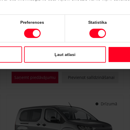
#PVT3295817
Preferences
Statistika
Toyota Proace City Verso
Shuttle 1.2 Turbo M/T (Priekšējā piedziņa) (81 kW)
€ 25 400
Sākot no
Ļaut atlasi
Benzīns
Manuālā
81 kW
Saņemt piedāvājumu
Pievienot salīdzināšanai
Drīzumā