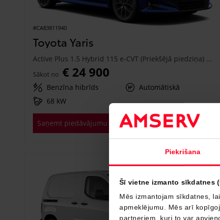
#CA83811940
Toyota Yaris
Active Plus 1.5 Hybrid 115 e-CVT (Priekšējā piedziņa) (68 kW)
€ 24 900
Sākot no
Benzīna hibrīds
Automātiskā
68 kW
Saņemt piedāvājumu
Pievienot salīdzināšanai
Piekrišana
Drīzumā
Šī vietne izmanto sīkdatnes 
Mēs izmantojam sīkdatnes, lai
apmeklējumu. Mēs arī kopīgojam
partneriem, kuri to var apvieno