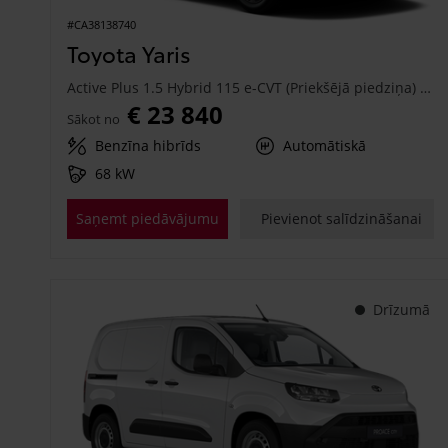
#CA38138740
Toyota Yaris
Active Plus 1.5 Hybrid 115 e-CVT (Priekšējā piedziņa) (68 kW)
€ 23 840
Sākot no
Benzīna hibrīds
Automātiskā
68 kW
Saņemt piedāvājumu
Pievienot salīdzināšanai
Drīzumā