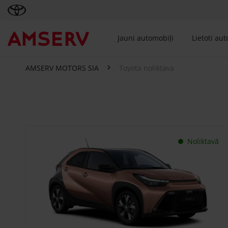
Jauni automobiļi
Lietoti au
AMSERV MOTORS SIA
Toyota noliktava
Toyota noliktava
Noliktavā