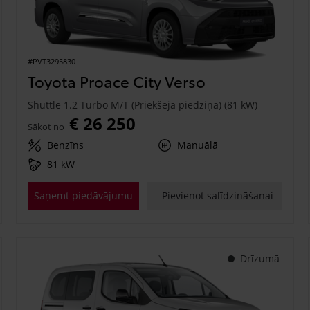
#PVT3295830
Toyota Proace City Verso
Shuttle 1.2 Turbo M/T (Priekšējā piedziņa) (81 kW)
€ 26 250
Sākot no
Benzīns
Manuālā
81 kW
Saņemt piedāvājumu
Pievienot salīdzināšanai
Drīzumā