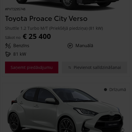
#PVT3295748
Toyota Proace City Verso
Shuttle 1.2 Turbo M/T (Priekšējā piedziņa) (81 kW)
€ 25 400
Sākot no
Benzīns
Manuālā
81 kW
Saņemt piedāvājumu
Pievienot salīdzināšanai
Drīzumā