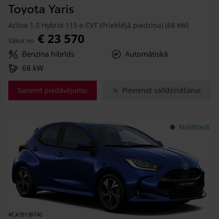
Toyota Yaris
Active 1.5 Hybrid 115 e-CVT (Priekšējā piedziņa) (68 kW)
€ 23 570
Sākot no
Benzīna hibrīds
Automātiskā
68 kW
Saņemt piedāvājumu
Pievienot salīdzināšanai
Noliktavā
#CA38138740