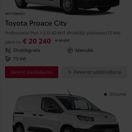
#PVT3060357
Toyota Proace City
Professional Plus 1.5 D-4D M/T (Priekšējā piedziņa) (75 kW)
€ 20 240
€ 26 650
Sākot no
Dīzeļdegviela
Manuālā
75 kW
Saņemt piedāvājumu
Pievienot salīdzināšanai
Drīzumā