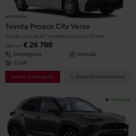
#PVT3295804
Toyota Proace City Verso
Shuttle 1.5 D-4D M/T (Priekšējā piedziņa) (75 kW)
€ 26 700
Sākot no
Dīzeļdegviela
Manuālā
75 kW
Saņemt piedāvājumu
Pievienot salīdzināšanai
Noliktavā