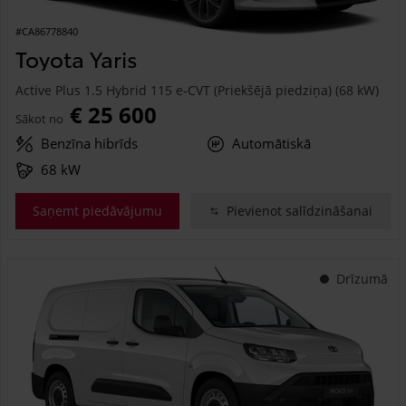
#CA86778840
Toyota Yaris
Active Plus 1.5 Hybrid 115 e-CVT (Priekšējā piedziņa) (68 kW)
€ 25 600
Sākot no
Benzīna hibrīds
Automātiskā
68 kW
Saņemt piedāvājumu
Pievienot salīdzināšanai
Drīzumā