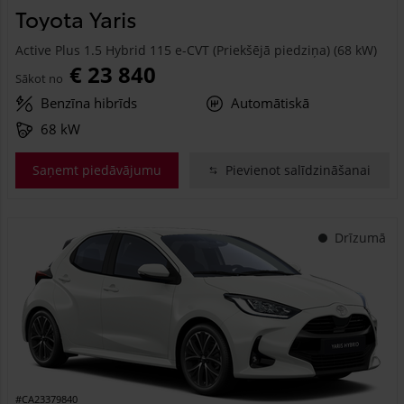
Toyota Yaris
Active Plus 1.5 Hybrid 115 e-CVT (Priekšējā piedziņa) (68 kW)
€ 23 840
Sākot no
Benzīna hibrīds
Automātiskā
68 kW
Saņemt piedāvājumu
Pievienot salīdzināšanai
Drīzumā
#CA23379840