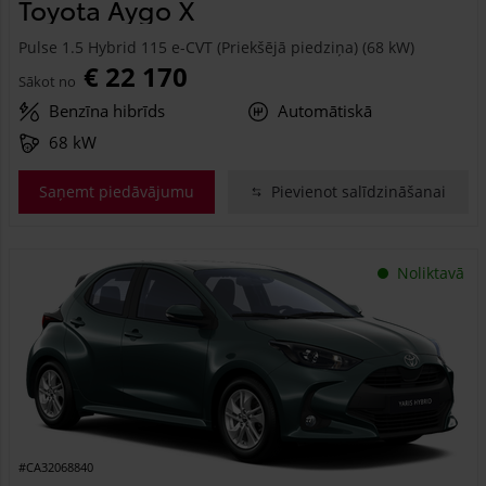
Toyota Aygo X
Pulse 1.5 Hybrid 115 e-CVT (Priekšējā piedziņa) (68 kW)
€ 22 170
Sākot no
Benzīna hibrīds
Automātiskā
68 kW
Saņemt piedāvājumu
Pievienot salīdzināšanai
Noliktavā
#CA32068840