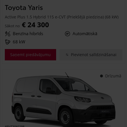
Toyota Yaris
Active Plus 1.5 Hybrid 115 e-CVT (Priekšējā piedziņa) (68 kW)
€ 24 300
Sākot no
Benzīna hibrīds
Automātiskā
68 kW
Saņemt piedāvājumu
Pievienot salīdzināšanai
Drīzumā
#PVT3060298