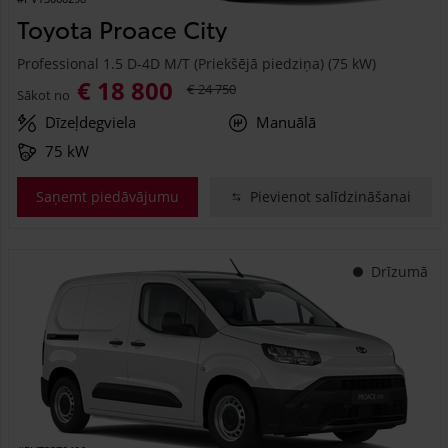
Toyota Proace City
Professional 1.5 D-4D M/T (Priekšējā piedziņa) (75 kW)
€ 18 800
€ 24 750
Sākot no
Dīzeļdegviela
Manuālā
75 kW
Saņemt piedāvājumu
Pievienot salīdzināšanai
Drīzumā