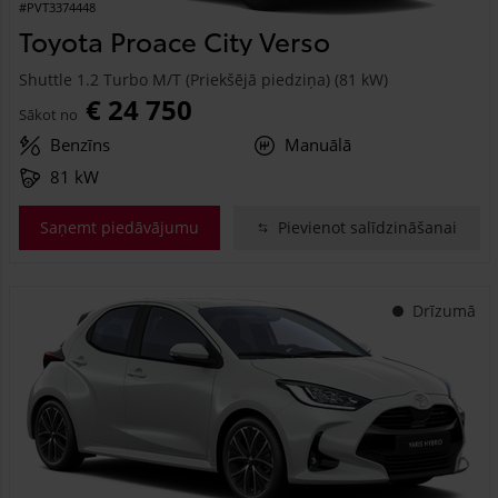
#PVT3374448
Toyota Proace City Verso
Shuttle 1.2 Turbo M/T (Priekšējā piedziņa) (81 kW)
€ 24 750
Sākot no
Benzīns
Manuālā
81 kW
Saņemt piedāvājumu
Pievienot salīdzināšanai
Drīzumā