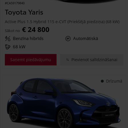
#CA59179840
Toyota Yaris
Active Plus 1.5 Hybrid 115 e-CVT (Priekšējā piedziņa) (68 kW)
€ 24 800
Sākot no
Benzīna hibrīds
Automātiskā
68 kW
Saņemt piedāvājumu
Pievienot salīdzināšanai
Drīzumā