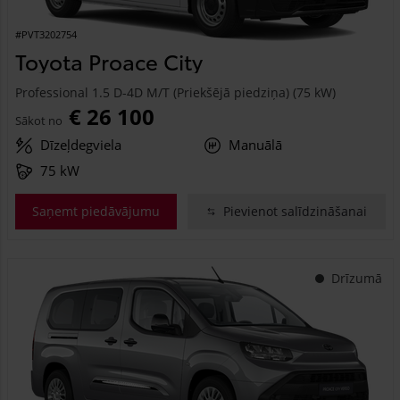
#PVT3202754
Toyota Proace City
Professional 1.5 D-4D M/T (Priekšējā piedziņa) (75 kW)
€ 26 100
Sākot no
Dīzeļdegviela
Manuālā
75 kW
Saņemt piedāvājumu
Pievienot salīdzināšanai
Drīzumā