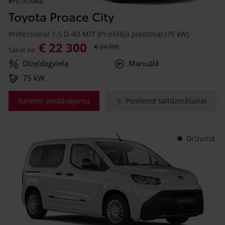
#PVT3370406
Toyota Proace City
Professional 1.5 D-4D M/T (Priekšējā piedziņa) (75 kW)
€ 22 300
€ 24 750
Sākot no
Dīzeļdegviela
Manuālā
75 kW
Saņemt piedāvājumu
Pievienot salīdzināšanai
Drīzumā