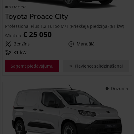
#PVT3295297
Toyota Proace City
Professional Plus 1.2 Turbo M/T (Priekšējā piedziņa) (81 kW)
€ 25 050
Sākot no
Benzīns
Manuālā
81 kW
Saņemt piedāvājumu
Pievienot salīdzināšanai
Drīzumā