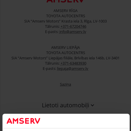
AMSERV RĪGA
TOYOTA AUTOCENTRS
SIA “Amserv Motors” Krasta iela 3, Rīga, LV-1003
Tālrunis:
+371-67204746
E-pasts:
info@amserv.lv
AMSERV LIEPĀJA
TOYOTA AUTOCENTRS
SIA “Amserv Motors” Liepājas filiāle, Brīvības iela 146b, LV-3401
Tālrunis:
+371-63483930
E-pasts:
liepaja@amserv.lv
Saziņa
Lietoti automobiļi
Finansēšana
Serviss