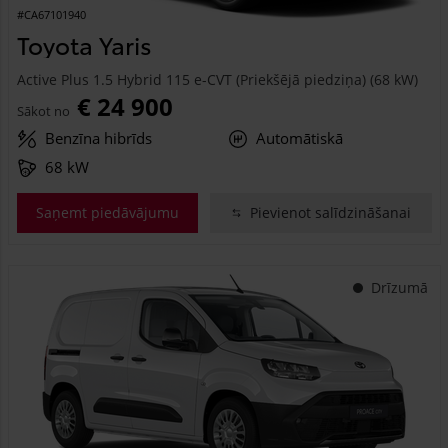
#CA67101940
Toyota Yaris
Active Plus 1.5 Hybrid 115 e-CVT (Priekšējā piedziņa) (68 kW)
€ 24 900
Sākot no
Benzīna hibrīds
Automātiskā
68 kW
Saņemt piedāvājumu
Pievienot salīdzināšanai
Drīzumā