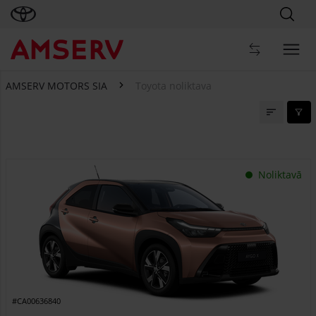
AMSERV MOTORS SIA
Toyota noliktava
Toyota noliktava
Noliktavā
#CA00636840