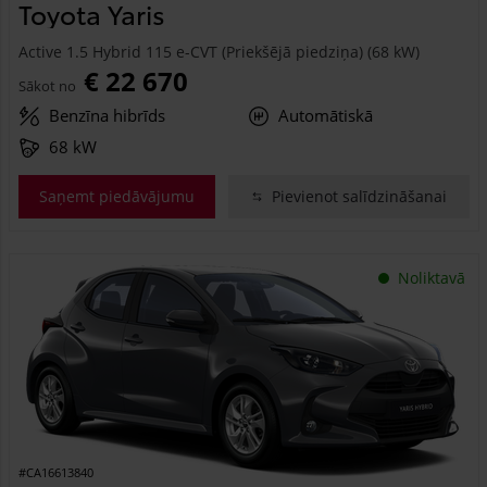
Toyota Yaris
Active 1.5 Hybrid 115 e-CVT (Priekšējā piedziņa) (68 kW)
€ 22 670
Sākot no
Benzīna hibrīds
Automātiskā
68 kW
Saņemt piedāvājumu
Pievienot salīdzināšanai
Noliktavā
#CA16613840