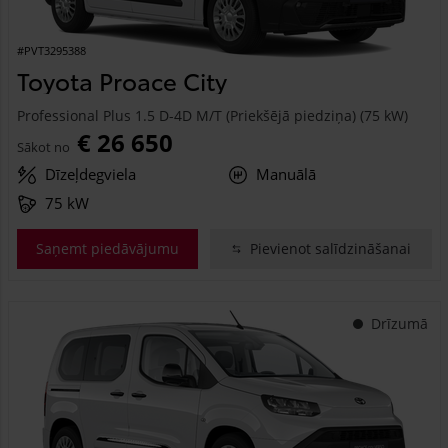
#PVT3295388
Toyota Proace City
Professional Plus 1.5 D-4D M/T (Priekšējā piedziņa) (75 kW)
€ 26 650
Sākot no
Dīzeļdegviela
Manuālā
75 kW
Saņemt piedāvājumu
Pievienot salīdzināšanai
Drīzumā