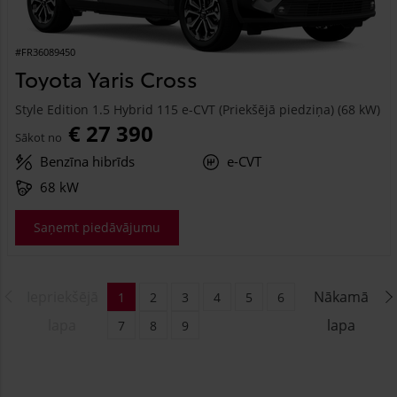
#FR36089450
Toyota Yaris Cross
Style Edition 1.5 Hybrid 115 e-CVT (Priekšējā piedziņa) (68 kW)
€ 27 390
Sākot no
Benzīna hibrīds
e-CVT
68 kW
Saņemt piedāvājumu
Iepriekšējā
Nākamā
1
2
3
4
5
6
lapa
lapa
7
8
9