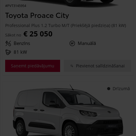
#PVT3145954
Toyota Proace City
Professional Plus 1.2 Turbo M/T (Priekšējā piedziņa) (81 kW)
€ 25 050
Sākot no
Benzīns
Manuālā
81 kW
Saņemt piedāvājumu
Pievienot salīdzināšanai
Drīzumā