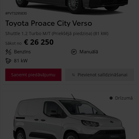
#PVT3295830
Toyota Proace City Verso
Shuttle 1.2 Turbo M/T (Priekšējā piedziņa) (81 kW)
€ 26 250
Sākot no
Benzīns
Manuālā
81 kW
Saņemt piedāvājumu
Pievienot salīdzināšanai
Drīzumā