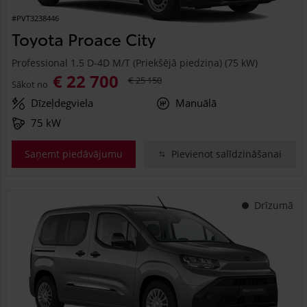
#PVT3238446
Toyota Proace City
Professional 1.5 D-4D M/T (Priekšējā piedziņa) (75 kW)
€ 22 700
€ 25 150
Sākot no
Dīzeļdegviela
Manuālā
75 kW
Saņemt piedāvājumu
Pievienot salīdzināšanai
Drīzumā