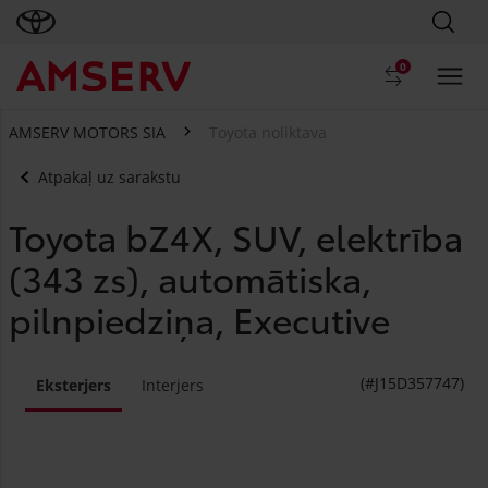
0
AMSERV MOTORS SIA
Toyota noliktava
Atpakaļ uz sarakstu
Toyota bZ4X, SUV, elektrība
(343 zs), automātiska,
pilnpiedziņa, Executive
(#J15D357747)
Eksterjers
Interjers