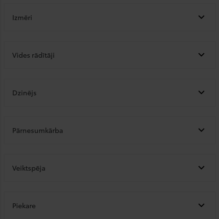
Izmēri
Vides rādītāji
Dzinējs
Pārnesumkārba
Veiktspēja
Piekare