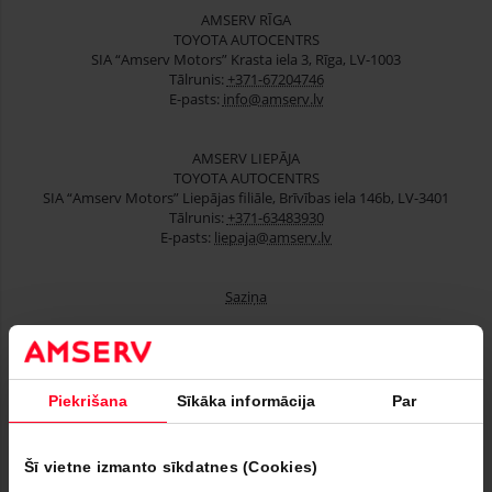
AMSERV RĪGA
TOYOTA AUTOCENTRS
SIA “Amserv Motors” Krasta iela 3, Rīga, LV-1003
Tālrunis:
+371-67204746
E-pasts:
info@amserv.lv
AMSERV LIEPĀJA
TOYOTA AUTOCENTRS
SIA “Amserv Motors” Liepājas filiāle, Brīvības iela 146b, LV-3401
Tālrunis:
+371-63483930
E-pasts:
liepaja@amserv.lv
Saziņa
Lietoti automobiļi
Piekrišana
Sīkāka informācija
Par
Finansēšana
Serviss
Šī vietne izmanto sīkdatnes (Cookies)