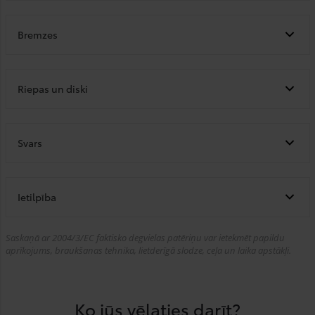
Bremzes
Riepas un diski
Svars
Ietilpība
Saskaņā ar 2004/3/EC faktisko degvielas patēriņu var ietekmēt papildu
aprīkojums, braukšanas tehnika, lietderīgā slodze, ceļa un laika apstākļi.
Ko jūs vēlaties darīt?