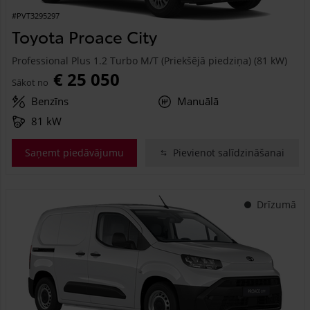
#PVT3295297
Toyota Proace City
Professional Plus 1.2 Turbo M/T (Priekšējā piedziņa) (81 kW)
€ 25 050
Sākot no
Benzīns
Manuālā
81 kW
Saņemt piedāvājumu
Pievienot salīdzināšanai
Drīzumā