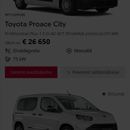
#PVT3295388
Toyota Proace City
Professional Plus 1.5 D-4D M/T (Priekšējā piedziņa) (75 kW)
€ 26 650
Sākot no
Dīzeļdegviela
Manuālā
75 kW
Saņemt piedāvājumu
Pievienot salīdzināšanai
Drīzumā