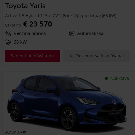
Toyota Yaris
Active 1.5 Hybrid 115 e-CVT (Priekšējā piedziņa) (68 kW)
€ 23 570
Sākot no
Benzīna hibrīds
Automātiskā
68 kW
Saņemt piedāvājumu
Pievienot salīdzināšanai
Noliktavā
#CA38138740