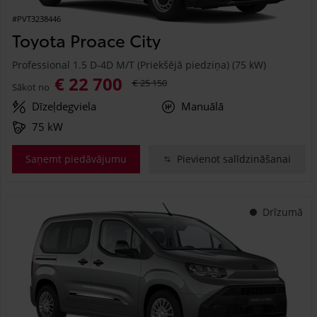
#PVT3238446
Toyota Proace City
Professional 1.5 D-4D M/T (Priekšējā piedziņa) (75 kW)
€ 22 700
€ 25 150
Sākot no
Dīzeļdegviela
Manuālā
75 kW
Saņemt piedāvājumu
Pievienot salīdzināšanai
Drīzumā