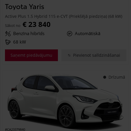
Toyota Yaris
Active Plus 1.5 Hybrid 115 e-CVT (Priekšējā piedziņa) (68 kW)
€ 23 840
Sākot no
Benzīna hibrīds
Automātiskā
68 kW
Saņemt piedāvājumu
Pievienot salīdzināšanai
Drīzumā
#CA23379840