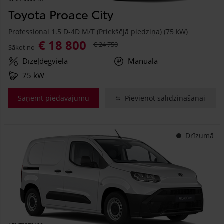
Toyota Proace City
Professional 1.5 D-4D M/T (Priekšējā piedziņa) (75 kW)
€ 18 800
€ 24 750
Sākot no
Dīzeļdegviela
Manuālā
75 kW
Saņemt piedāvājumu
Pievienot salīdzināšanai
Drīzumā