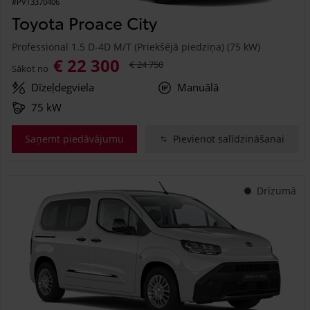
#PVT3370406
Toyota Proace City
Professional 1.5 D-4D M/T (Priekšējā piedziņa) (75 kW)
€ 22 300
€ 24 750
Sākot no
Dīzeļdegviela
Manuālā
75 kW
Saņemt piedāvājumu
Pievienot salīdzināšanai
Drīzumā