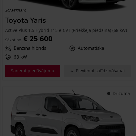
#CA86778840
Toyota Yaris
Active Plus 1.5 Hybrid 115 e-CVT (Priekšējā piedziņa) (68 kW)
€ 25 600
Sākot no
Benzīna hibrīds
Automātiskā
68 kW
Saņemt piedāvājumu
Pievienot salīdzināšanai
Drīzumā