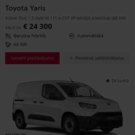
Toyota Yaris
Active Plus 1.5 Hybrid 115 e-CVT (Priekšējā piedziņa) (68 kW)
€ 24 300
Sākot no
Benzīna hibrīds
Automātiskā
68 kW
Saņemt piedāvājumu
Pievienot salīdzināšanai
Drīzumā
#PVT3060298