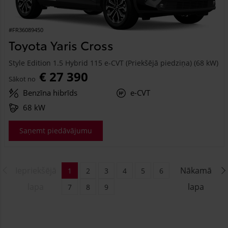
#FR36089450
Toyota Yaris Cross
Style Edition 1.5 Hybrid 115 e-CVT (Priekšējā piedziņa) (68 kW)
€ 27 390
Sākot no
Benzīna hibrīds
e-CVT
68 kW
Saņemt piedāvājumu
Iepriekšējā
Nākamā
1
2
3
4
5
6
lapa
lapa
7
8
9