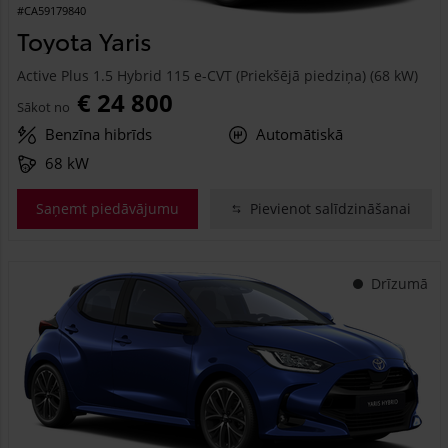
#CA59179840
Toyota Yaris
Active Plus 1.5 Hybrid 115 e-CVT (Priekšējā piedziņa) (68 kW)
€ 24 800
Sākot no
Benzīna hibrīds
Automātiskā
68 kW
Saņemt piedāvājumu
Pievienot salīdzināšanai
Drīzumā