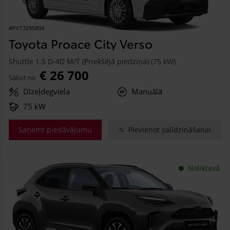
#PVT3295804
Toyota Proace City Verso
Shuttle 1.5 D-4D M/T (Priekšējā piedziņa) (75 kW)
€ 26 700
Sākot no
Dīzeļdegviela
Manuālā
75 kW
Saņemt piedāvājumu
Pievienot salīdzināšanai
Noliktavā