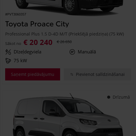
#PVT3060357
Toyota Proace City
Professional Plus 1.5 D-4D M/T (Priekšējā piedziņa) (75 kW)
€ 20 240
€ 26 650
Sākot no
Dīzeļdegviela
Manuālā
75 kW
Saņemt piedāvājumu
Pievienot salīdzināšanai
Drīzumā