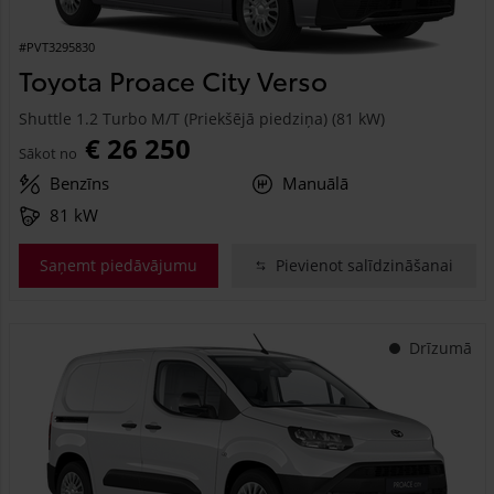
#PVT3295830
Toyota Proace City Verso
Shuttle 1.2 Turbo M/T (Priekšējā piedziņa) (81 kW)
€ 26 250
Sākot no
Benzīns
Manuālā
81 kW
Saņemt piedāvājumu
Pievienot salīdzināšanai
Drīzumā