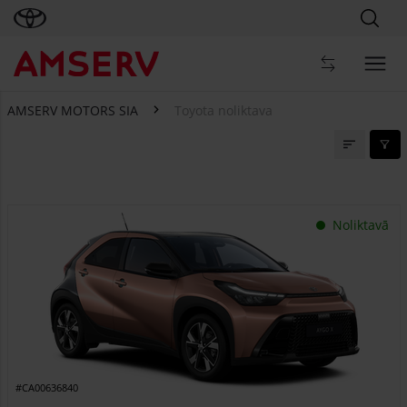
AMSERV MOTORS SIA
Toyota noliktava
Toyota noliktava
Noliktavā
#CA00636840