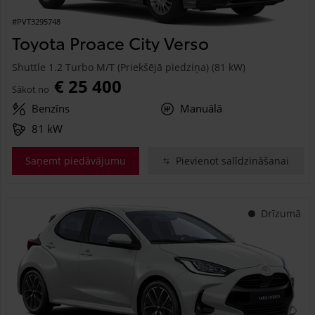
#PVT3295748
Toyota Proace City Verso
Shuttle 1.2 Turbo M/T (Priekšējā piedziņa) (81 kW)
€ 25 400
Sākot no
Benzīns
Manuālā
81 kW
Saņemt piedāvājumu
Pievienot salīdzināšanai
Drīzumā