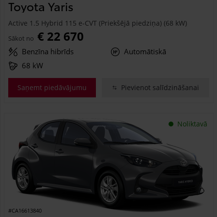
Toyota Yaris
Active 1.5 Hybrid 115 e-CVT (Priekšējā piedziņa) (68 kW)
€ 22 670
Sākot no
Benzīna hibrīds
Automātiskā
68 kW
Saņemt piedāvājumu
Pievienot salīdzināšanai
Noliktavā
#CA16613840