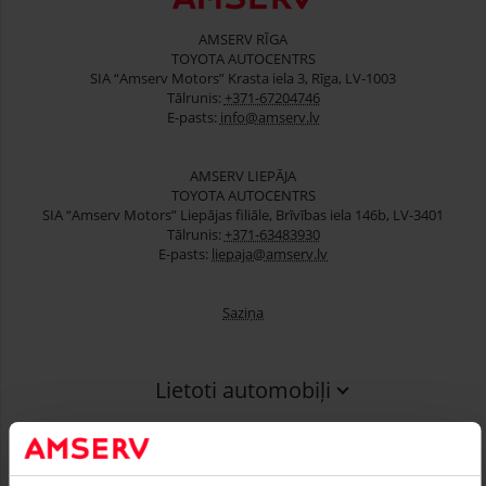
AMSERV RĪGA
TOYOTA AUTOCENTRS
SIA “Amserv Motors” Krasta iela 3, Rīga, LV-1003
Tālrunis:
+371-67204746
E-pasts:
info@amserv.lv
AMSERV LIEPĀJA
TOYOTA AUTOCENTRS
SIA “Amserv Motors” Liepājas filiāle, Brīvības iela 146b, LV-3401
Tālrunis:
+371-63483930
E-pasts:
liepaja@amserv.lv
Saziņa
Lietoti automobiļi
Finansēšana
Serviss