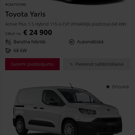
#CA67101940
Toyota Yaris
Active Plus 1.5 Hybrid 115 e-CVT (Priekšējā piedziņa) (68 kW)
€ 24 900
Sākot no
Benzīna hibrīds
Automātiskā
68 kW
Saņemt piedāvājumu
Pievienot salīdzināšanai
Drīzumā