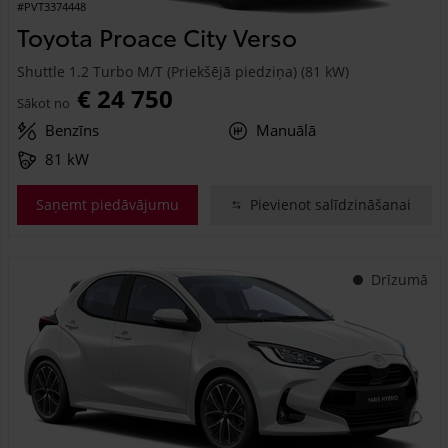
#PVT3374448
Toyota Proace City Verso
Shuttle 1.2 Turbo M/T (Priekšējā piedziņa) (81 kW)
€ 24 750
Sākot no
Benzīns
Manuālā
81 kW
Saņemt piedāvājumu
Pievienot salīdzināšanai
Drīzumā