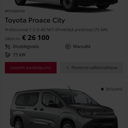
#PVT3202754
Toyota Proace City
Professional 1.5 D-4D M/T (Priekšējā piedziņa) (75 kW)
€ 26 100
Sākot no
Dīzeļdegviela
Manuālā
75 kW
Saņemt piedāvājumu
Pievienot salīdzināšanai
Drīzumā