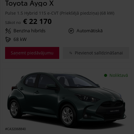
Toyota Aygo X
Pulse 1.5 Hybrid 115 e-CVT (Priekšējā piedziņa) (68 kW)
€ 22 170
Sākot no
Benzīna hibrīds
Automātiskā
68 kW
Saņemt piedāvājumu
Pievienot salīdzināšanai
Noliktavā
#CA32068840