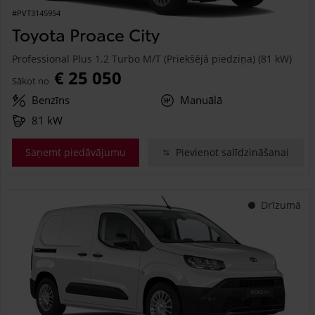
#PVT3145954
Toyota Proace City
Professional Plus 1.2 Turbo M/T (Priekšējā piedziņa) (81 kW)
€ 25 050
Sākot no
Benzīns
Manuālā
81 kW
Saņemt piedāvājumu
Pievienot salīdzināšanai
Drīzumā