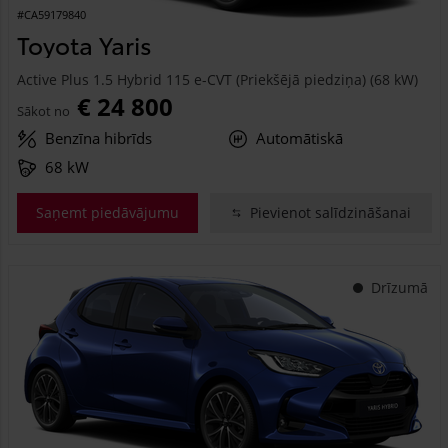
#CA59179840
Toyota Yaris
Active Plus 1.5 Hybrid 115 e-CVT (Priekšējā piedziņa) (68 kW)
€ 24 800
Sākot no
Benzīna hibrīds
Automātiskā
68 kW
Saņemt piedāvājumu
Pievienot salīdzināšanai
Drīzumā