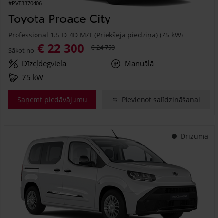
#PVT3370406
Toyota Proace City
Professional 1.5 D-4D M/T (Priekšējā piedziņa) (75 kW)
€ 22 300
€ 24 750
Sākot no
Dīzeļdegviela
Manuālā
75 kW
Saņemt piedāvājumu
Pievienot salīdzināšanai
Drīzumā