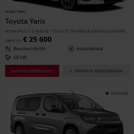
#CA86778840
Toyota Yaris
Active Plus 1.5 Hybrid 115 e-CVT (Priekšējā piedziņa) (68 kW)
€ 25 600
Sākot no
Benzīna hibrīds
Automātiskā
68 kW
Saņemt piedāvājumu
Pievienot salīdzināšanai
Drīzumā