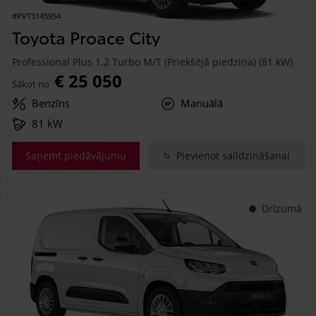
#PVT3145954
Toyota Proace City
Professional Plus 1.2 Turbo M/T (Priekšējā piedziņa) (81 kW)
€ 25 050
Sākot no
Benzīns
Manuālā
81 kW
Saņemt piedāvājumu
Pievienot salīdzināšanai
Drīzumā