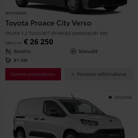
#PVT3295829
Toyota Proace City Verso
Shuttle 1.2 Turbo M/T (Priekšējā piedziņa) (81 kW)
€ 26 250
Sākot no
Benzīns
Manuālā
81 kW
Saņemt piedāvājumu
Pievienot salīdzināšanai
Drīzumā