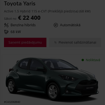
Toyota Yaris
Active 1.5 Hybrid 115 e-CVT (Priekšējā piedziņa) (68 kW)
€ 22 400
Sākot no
Benzīna hibrīds
Automātiskā
68 kW
Saņemt piedāvājumu
Pievienot salīdzināšanai
Noliktavā
#CA32068840