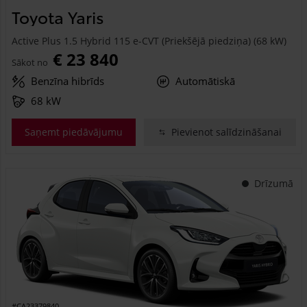
Toyota Yaris
Active Plus 1.5 Hybrid 115 e-CVT (Priekšējā piedziņa) (68 kW)
€ 23 840
Sākot no
Benzīna hibrīds
Automātiskā
68 kW
Saņemt piedāvājumu
Pievienot salīdzināšanai
Drīzumā
#CA23379840