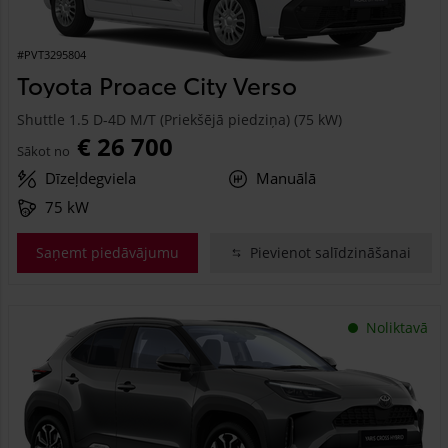
#PVT3295804
Toyota Proace City Verso
Shuttle 1.5 D-4D M/T (Priekšējā piedziņa) (75 kW)
€ 26 700
Sākot no
Dīzeļdegviela
Manuālā
75 kW
Saņemt piedāvājumu
Pievienot salīdzināšanai
Noliktavā