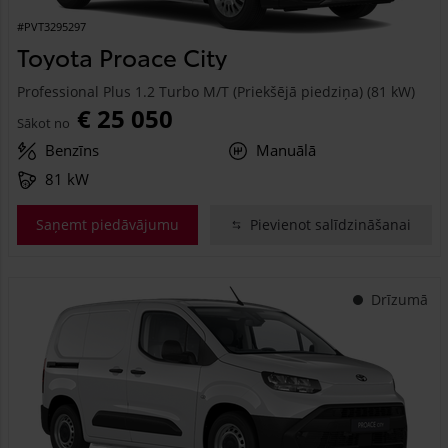
#PVT3295297
Toyota Proace City
Professional Plus 1.2 Turbo M/T (Priekšējā piedziņa) (81 kW)
€ 25 050
Sākot no
Benzīns
Manuālā
81 kW
Saņemt piedāvājumu
Pievienot salīdzināšanai
Drīzumā