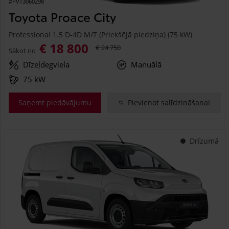
#PVT3060298
Toyota Proace City
Professional 1.5 D-4D M/T (Priekšējā piedziņa) (75 kW)
€ 18 800
€ 24 750
Sākot no
Dīzeļdegviela
Manuālā
75 kW
Saņemt piedāvājumu
Pievienot salīdzināšanai
Drīzumā