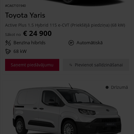
#CA67101940
Toyota Yaris
Active Plus 1.5 Hybrid 115 e-CVT (Priekšējā piedziņa) (68 kW)
€ 24 900
Sākot no
Benzīna hibrīds
Automātiskā
68 kW
Saņemt piedāvājumu
Pievienot salīdzināšanai
Drīzumā