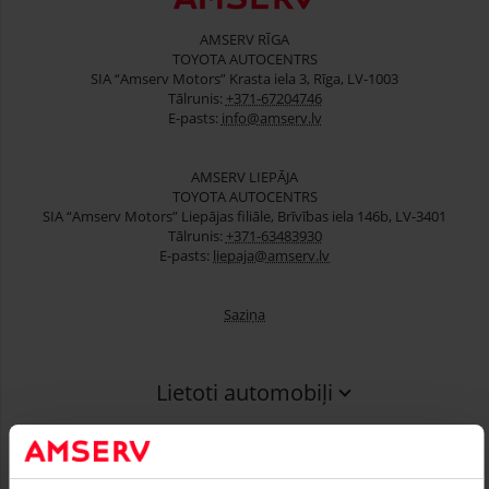
AMSERV RĪGA
TOYOTA AUTOCENTRS
SIA “Amserv Motors” Krasta iela 3, Rīga, LV-1003
Tālrunis:
+371-67204746
E-pasts:
info@amserv.lv
AMSERV LIEPĀJA
TOYOTA AUTOCENTRS
SIA “Amserv Motors” Liepājas filiāle, Brīvības iela 146b, LV-3401
Tālrunis:
+371-63483930
E-pasts:
liepaja@amserv.lv
Saziņa
Lietoti automobiļi
Finansēšana
Serviss