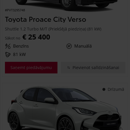
#PVT3295748
Toyota Proace City Verso
Shuttle 1.2 Turbo M/T (Priekšējā piedziņa) (81 kW)
€ 25 400
Sākot no
Benzīns
Manuālā
81 kW
Saņemt piedāvājumu
Pievienot salīdzināšanai
Drīzumā