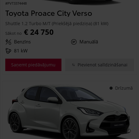
#PVT3374448
Toyota Proace City Verso
Shuttle 1.2 Turbo M/T (Priekšējā piedziņa) (81 kW)
€ 24 750
Sākot no
Benzīns
Manuālā
81 kW
Saņemt piedāvājumu
Pievienot salīdzināšanai
Drīzumā