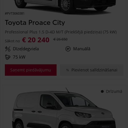
#PVT3060381
Toyota Proace City
Professional Plus 1.5 D-4D M/T (Priekšējā piedziņa) (75 kW)
€ 20 240
€ 26 650
Sākot no
Dīzeļdegviela
Manuālā
75 kW
Saņemt piedāvājumu
Pievienot salīdzināšanai
Drīzumā