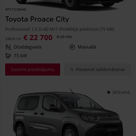
#PVT3238446
Toyota Proace City
Professional 1.5 D-4D M/T (Priekšējā piedziņa) (75 kW)
€ 22 700
€ 25 150
Sākot no
Dīzeļdegviela
Manuālā
75 kW
Saņemt piedāvājumu
Pievienot salīdzināšanai
Drīzumā