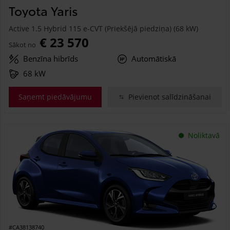
Toyota Yaris
Active 1.5 Hybrid 115 e-CVT (Priekšējā piedziņa) (68 kW)
€ 23 570
Sākot no
Benzīna hibrīds
Automātiskā
68 kW
Saņemt piedāvājumu
Pievienot salīdzināšanai
Noliktavā
#CA38138740