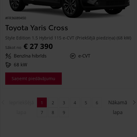
#FR36089450
Toyota Yaris Cross
Style Edition 1.5 Hybrid 115 e-CVT (Priekšējā piedziņa) (68 kW)
€ 27 390
Sākot no
Benzīna hibrīds
e-CVT
68 kW
Saņemt piedāvājumu
Iepriekšējā
Nākamā
1
2
3
4
5
6
lapa
lapa
7
8
9