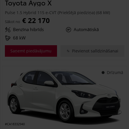
Toyota Aygo X
Pulse 1.5 Hybrid 115 e-CVT (Priekšējā piedziņa) (68 kW)
€ 22 170
Sākot no
Benzīna hibrīds
Automātiskā
68 kW
Saņemt piedāvājumu
Pievienot salīdzināšanai
Drīzumā
#CA18332940