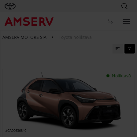
AMSERV MOTORS SIA
Toyota noliktava
Toyota noliktava
Noliktavā
#CA00636840