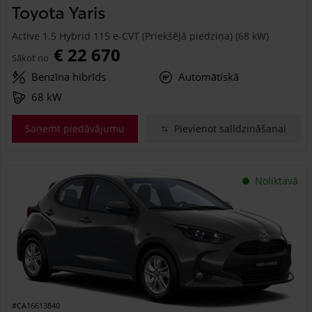
Toyota Yaris
Active 1.5 Hybrid 115 e-CVT (Priekšējā piedziņa) (68 kW)
€ 22 670
Sākot no
Benzīna hibrīds
Automātiskā
68 kW
Saņemt piedāvājumu
Pievienot salīdzināšanai
Noliktavā
#CA16613840