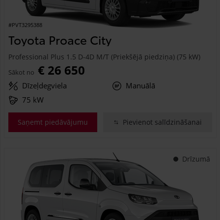
#PVT3295388
Toyota Proace City
Professional Plus 1.5 D-4D M/T (Priekšējā piedziņa) (75 kW)
€ 26 650
Sākot no
Dīzeļdegviela
Manuālā
75 kW
Saņemt piedāvājumu
Pievienot salīdzināšanai
Drīzumā