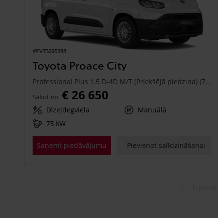
#PVT3295388
Toyota Proace City
Professional Plus 1.5 D-4D M/T (Priekšējā piedziņa) (75 kW)
€ 26 650
Sākot no
Dīzeļdegviela
Manuālā
75 kW
Saņemt piedāvājumu
Pievienot salīdzināšanai
Iepriek