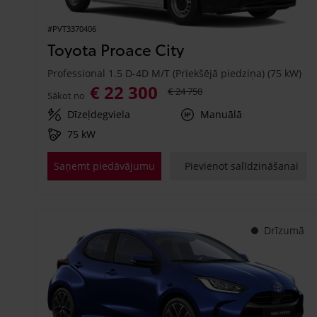
#PVT3370406
Toyota Proace City
Professional 1.5 D-4D M/T (Priekšējā piedziņa) (75 kW)
€ 22 300
€ 24 750
Sākot no
Dīzeļdegviela
Manuālā
75 kW
Saņemt piedāvājumu
Pievienot salīdzināšanai
Drīzumā