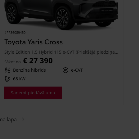
#FR36089450
Toyota Yaris Cross
Style Edition 1.5 Hybrid 115 e-CVT (Priekšējā piedziņa) (68 kW)
€ 27 390
Sākot no
Benzīna hibrīds
e-CVT
68 kW
Saņemt piedāvājumu
mā lapa