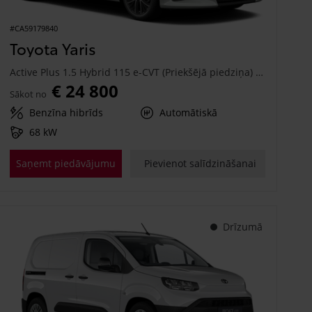
#CA59179840
Toyota Yaris
Active Plus 1.5 Hybrid 115 e-CVT (Priekšējā piedziņa) (68 kW)
€ 24 800
Sākot no
Benzīna hibrīds
Automātiskā
68 kW
Saņemt piedāvājumu
Pievienot salīdzināšanai
Drīzumā