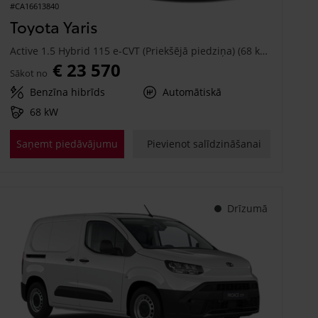
#CA16613840
Toyota Yaris
Active 1.5 Hybrid 115 e-CVT (Priekšējā piedziņa) (68 kW)
€ 23 570
Sākot no
Benzīna hibrīds
Automātiskā
68 kW
Saņemt piedāvājumu
Pievienot salīdzināšanai
Drīzumā