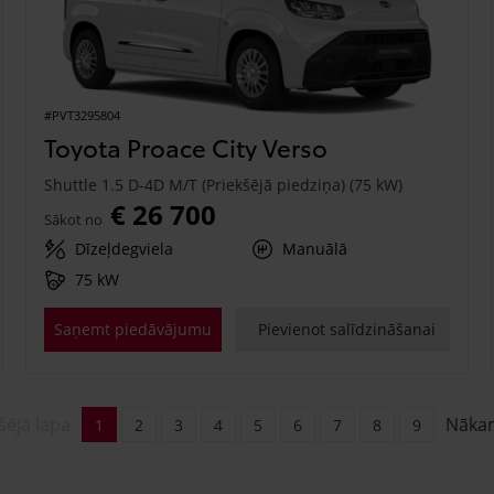
#PVT3295804
Toyota Proace City Verso
Shuttle 1.5 D-4D M/T (Priekšējā piedziņa) (75 kW)
€ 26 700
Sākot no
Dīzeļdegviela
Manuālā
75 kW
Saņemt piedāvājumu
Pievienot salīdzināšanai
šējā lapa
Nāka
1
2
3
4
5
6
7
8
9