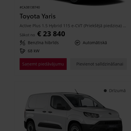
#CA38138740
Toyota Yaris
Active Plus 1.5 Hybrid 115 e-CVT (Priekšējā piedziņa) (68 kW)
€ 23 840
Sākot no
Benzīna hibrīds
Automātiskā
68 kW
Saņemt piedāvājumu
Pievienot salīdzināšanai
Drīzumā