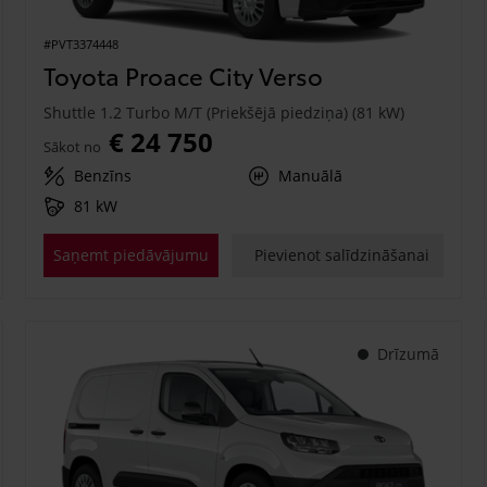
#PVT3374448
Toyota Proace City Verso
Shuttle 1.2 Turbo M/T (Priekšējā piedziņa) (81 kW)
€ 24 750
Sākot no
Benzīns
Manuālā
81 kW
Saņemt piedāvājumu
Pievienot salīdzināšanai
Drīzumā