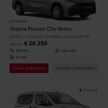
#PVT3295830
Toyota Proace City Verso
Shuttle 1.2 Turbo M/T (Priekšējā piedziņa) (81 kW)
€ 26 250
Sākot no
Benzīns
Manuālā
81 kW
Saņemt piedāvājumu
Pievienot salīdzināšanai
Drīzumā