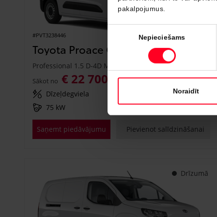
pakalpojumus.
Piekrišanas
#PVT3238446
Nepieciešams
izvēle
Toyota Proace City
Professional 1.5 D-4D M/T (Priekšējā piedziņa) (75 kW)
€ 22 700
€ 25 150
Sākot no
Noraidīt
Dīzeļdegviela
Manuālā
75 kW
Saņemt piedāvājumu
Pievienot salīdzināšanai
Drīzumā