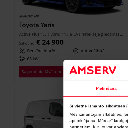
#CA67101940
Toyota Yaris
Active Plus 1.5 Hybrid 115 e-CVT (Priekšējā piedziņa) (68 kW)
€ 24 900
Sākot no
Benzīna hibrīds
Automātiskā
68 kW
Saņemt piedāvājumu
Pievienot salīdzināšanai
Piekrišana
Drīzumā
Šī vietne izmanto sīkdatnes 
Mēs izmantojam sīkdatnes, lai
apmeklējumu. Mēs arī kopīgojam
partneriem, kuri to var apvieno