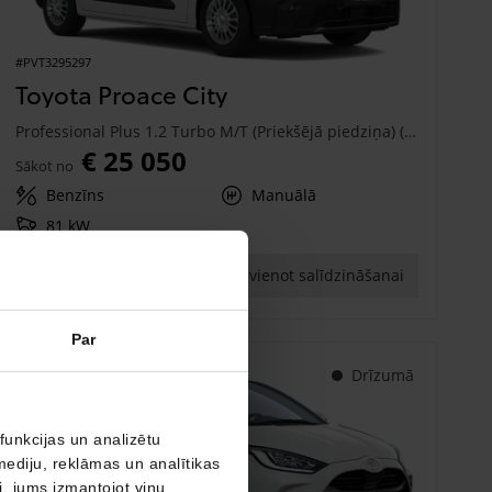
#PVT3295297
Toyota Proace City
Professional Plus 1.2 Turbo M/T (Priekšējā piedziņa) (81 kW)
€ 25 050
Sākot no
Benzīns
Manuālā
81 kW
Saņemt piedāvājumu
Pievienot salīdzināšanai
Par
Drīzumā
funkcijas un analizētu
mediju, reklāmas un analītikas
ši, jums izmantojot viņu