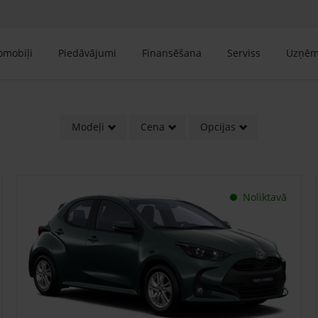
tomobiļi
Piedāvājumi
Finansēšana
Serviss
Uzņē
Modeļi
Cena
Opcijas
Noliktavā