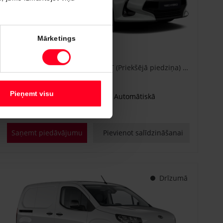
#CA86778840
Mārketings
Toyota Yaris
Active Plus 1.5 Hybrid 115 e-CVT (Priekšējā piedziņa) (68 kW)
€ 25 600
Sākot no
Pieņemt visu
Benzīna hibrīds
Automātiskā
68 kW
Saņemt piedāvājumu
Pievienot salīdzināšanai
Drīzumā