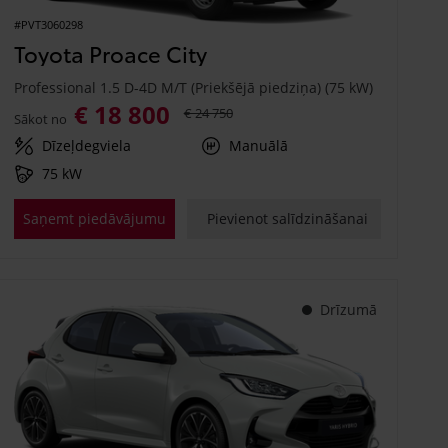
#PVT3060298
Toyota Proace City
Professional 1.5 D-4D M/T (Priekšējā piedziņa) (75 kW)
€ 18 800
€ 24 750
Sākot no
Dīzeļdegviela
Manuālā
75 kW
Saņemt piedāvājumu
Pievienot salīdzināšanai
Drīzumā