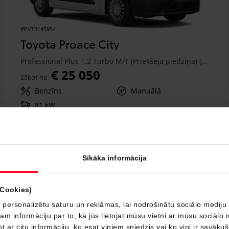
#PVT3145954
Toyota Proace City
Professional Plus 1.2 Turbo M/T (Priekšējā piedziņa) (81 kW)
€ 25 050
Sākot no
Benzīns
Manuālā
81 kW
Saņemt piedāvājumu
Pievienot salīdzināšanai
Sīkāka informācija
Drīzumā
(Cookies)
 personalizētu saturu un reklāmas, lai nodrošinātu sociālo mediju 
 informāciju par to, kā jūs lietojat mūsu vietni ar mūsu sociālo 
t ar citu informāciju, ko esat viņiem sniedzis vai ko viņi ir savāku