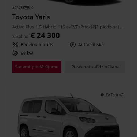
#CA23379840
Toyota Yaris
Active Plus 1.5 Hybrid 115 e-CVT (Priekšējā piedziņa) (68 kW)
€ 24 300
Sākot no
Benzīna hibrīds
Automātiskā
68 kW
Saņemt piedāvājumu
Pievienot salīdzināšanai
Drīzumā