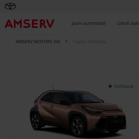
Jauni automobiļi
Lietoti au
AMSERV MOTORS SIA
Toyota noliktava
Toyota noliktava
Noliktavā