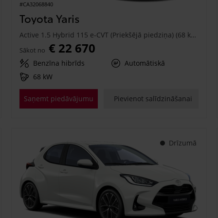
#CA32068840
Toyota Yaris
Active 1.5 Hybrid 115 e-CVT (Priekšējā piedziņa) (68 kW)
€ 22 670
Sākot no
Benzīna hibrīds
Automātiskā
68 kW
Saņemt piedāvājumu
Pievienot salīdzināšanai
Drīzumā