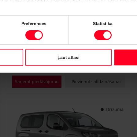
#PVT3295748
Preferences
Statistika
Toyota Proace City Verso
Shuttle 1.2 Turbo M/T (Priekšējā piedziņa) (81 kW)
€ 25 400
Sākot no
Ļaut atlasi
Benzīns
Manuālā
81 kW
Saņemt piedāvājumu
Pievienot salīdzināšanai
Drīzumā