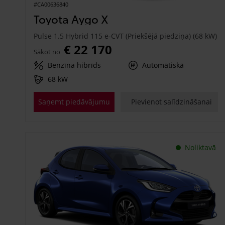
#CA00636840
Toyota Aygo X
Pulse 1.5 Hybrid 115 e-CVT (Priekšējā piedziņa) (68 kW)
€ 22 170
Sākot no
Benzīna hibrīds
Automātiskā
68 kW
Saņemt piedāvājumu
Pievienot salīdzināšanai
Noliktavā