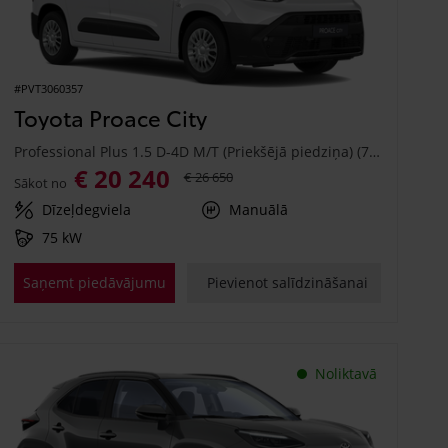
#PVT3060357
Toyota Proace City
Professional Plus 1.5 D-4D M/T (Priekšējā piedziņa) (75 kW)
€ 20 240
€ 26 650
Sākot no
Dīzeļdegviela
Manuālā
75 kW
Saņemt piedāvājumu
Pievienot salīdzināšanai
Noliktavā