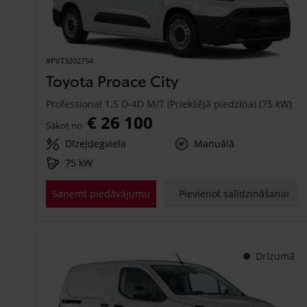
#PVT3202754
Toyota Proace City
Professional 1.5 D-4D M/T (Priekšējā piedziņa) (75 kW)
€ 26 100
Sākot no
Dīzeļdegviela
Manuālā
75 kW
Saņemt piedāvājumu
Pievienot salīdzināšanai
Drīzumā