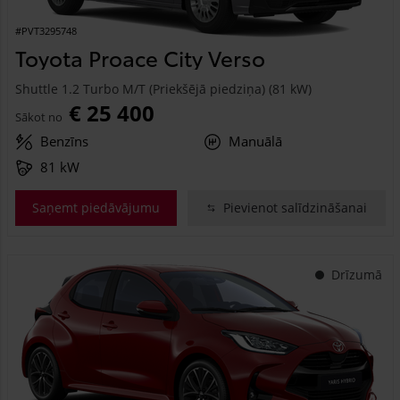
#PVT3295748
Toyota Proace City Verso
Shuttle 1.2 Turbo M/T (Priekšējā piedziņa) (81 kW)
€ 25 400
Sākot no
Benzīns
Manuālā
81 kW
Saņemt piedāvājumu
Pievienot salīdzināšanai
Drīzumā