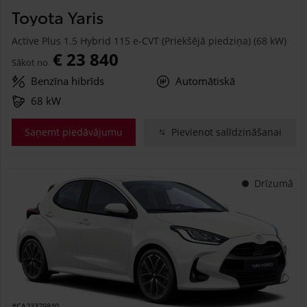
Toyota Yaris
Active Plus 1.5 Hybrid 115 e-CVT (Priekšējā piedziņa) (68 kW)
€ 23 840
Sākot no
Benzīna hibrīds
Automātiskā
68 kW
Saņemt piedāvājumu
Pievienot salīdzināšanai
Drīzumā
#CA23379840