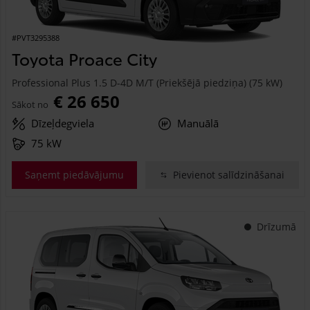
#PVT3295388
Toyota Proace City
Professional Plus 1.5 D-4D M/T (Priekšējā piedziņa) (75 kW)
€ 26 650
Sākot no
Dīzeļdegviela
Manuālā
75 kW
Saņemt piedāvājumu
Pievienot salīdzināšanai
Drīzumā