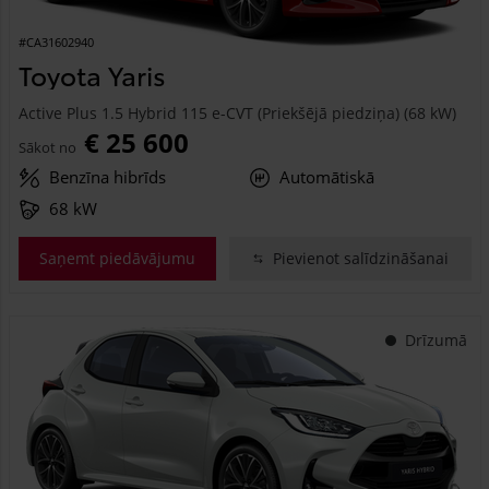
#CA31602940
Toyota Yaris
Active Plus 1.5 Hybrid 115 e-CVT (Priekšējā piedziņa) (68 kW)
€ 25 600
Sākot no
Benzīna hibrīds
Automātiskā
68 kW
Saņemt piedāvājumu
Pievienot salīdzināšanai
Drīzumā