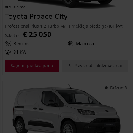
#PVT3145954
Toyota Proace City
Professional Plus 1.2 Turbo M/T (Priekšējā piedziņa) (81 kW)
€ 25 050
Sākot no
Benzīns
Manuālā
81 kW
Saņemt piedāvājumu
Pievienot salīdzināšanai
Drīzumā