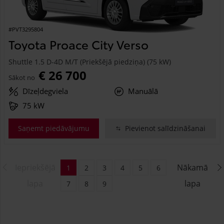
#PVT3295804
Toyota Proace City Verso
Shuttle 1.5 D-4D M/T (Priekšējā piedziņa) (75 kW)
€ 26 700
Sākot no
Dīzeļdegviela
Manuālā
75 kW
Saņemt piedāvājumu
Pievienot salīdzināšanai
Iepriekšējā
Nākamā
1
2
3
4
5
6
lapa
lapa
7
8
9