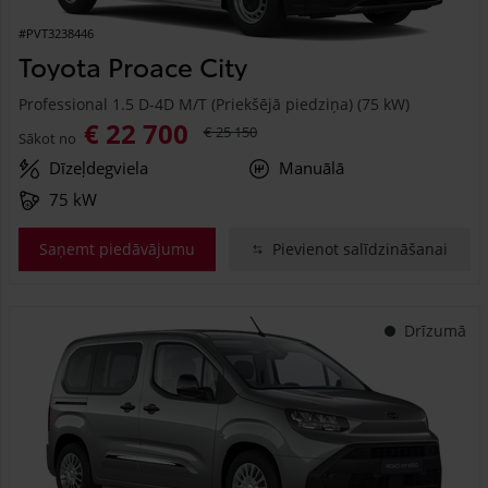
#PVT3238446
Toyota Proace City
Professional 1.5 D-4D M/T (Priekšējā piedziņa) (75 kW)
€ 22 700
€ 25 150
Sākot no
Dīzeļdegviela
Manuālā
75 kW
Saņemt piedāvājumu
Pievienot salīdzināšanai
Drīzumā