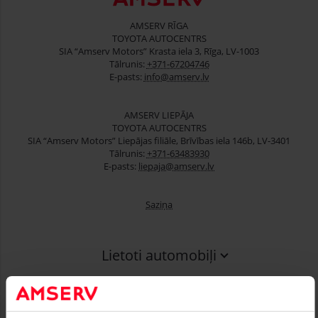
AMSERV RĪGA
TOYOTA AUTOCENTRS
SIA “Amserv Motors” Krasta iela 3, Rīga, LV-1003
Tālrunis:
+371-67204746
E-pasts:
info@amserv.lv
AMSERV LIEPĀJA
TOYOTA AUTOCENTRS
SIA “Amserv Motors” Liepājas filiāle, Brīvības iela 146b, LV-3401
Tālrunis:
+371-63483930
E-pasts:
liepaja@amserv.lv
Saziņa
Lietoti automobiļi
Finansēšana
Serviss