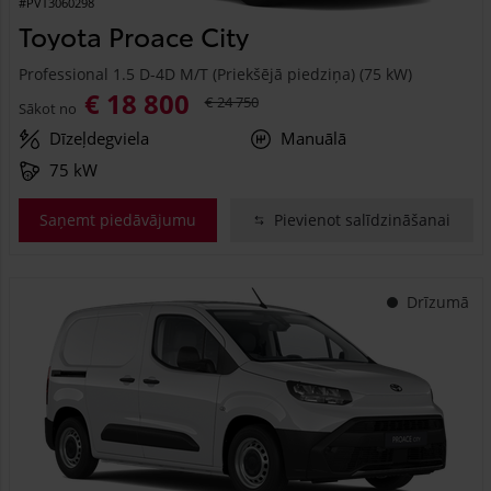
#PVT3060298
Toyota Proace City
Professional 1.5 D-4D M/T (Priekšējā piedziņa) (75 kW)
€ 18 800
€ 24 750
Sākot no
Dīzeļdegviela
Manuālā
75 kW
Saņemt piedāvājumu
Pievienot salīdzināšanai
Drīzumā