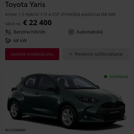
Toyota Yaris
Active 1.5 Hybrid 115 e-CVT (Priekšējā piedziņa) (68 kW)
€ 22 400
Sākot no
Benzīna hibrīds
Automātiskā
68 kW
Saņemt piedāvājumu
Pievienot salīdzināšanai
Noliktavā
#CA32068840