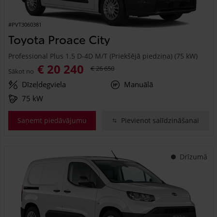
#PVT3060381
Toyota Proace City
Professional Plus 1.5 D-4D M/T (Priekšējā piedziņa) (75 kW)
€ 20 240
€ 26 650
Sākot no
Dīzeļdegviela
Manuālā
75 kW
Saņemt piedāvājumu
Pievienot salīdzināšanai
Drīzumā