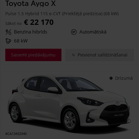
Toyota Aygo X
Pulse 1.5 Hybrid 115 e-CVT (Priekšējā piedziņa) (68 kW)
€ 22 170
Sākot no
Benzīna hibrīds
Automātiskā
68 kW
Saņemt piedāvājumu
Pievienot salīdzināšanai
Drīzumā
#CA13432940