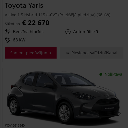
Toyota Yaris
Active 1.5 Hybrid 115 e-CVT (Priekšējā piedziņa) (68 kW)
€ 22 670
Sākot no
Benzīna hibrīds
Automātiskā
68 kW
Saņemt piedāvājumu
Pievienot salīdzināšanai
Noliktavā
#CA16613840