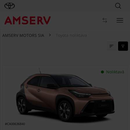
AMSERV MOTORS SIA
Toyota noliktava
Toyota noliktava
Noliktavā
#CA00636840