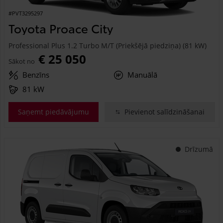
#PVT3295297
Toyota Proace City
Professional Plus 1.2 Turbo M/T (Priekšējā piedziņa) (81 kW)
€ 25 050
Sākot no
Benzīns
Manuālā
81 kW
Saņemt piedāvājumu
Pievienot salīdzināšanai
Drīzumā