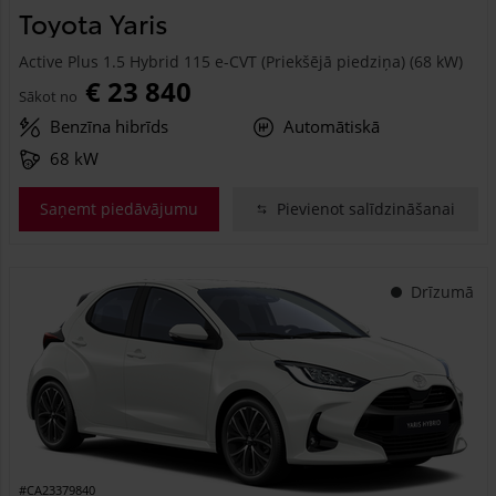
Toyota Yaris
Active Plus 1.5 Hybrid 115 e-CVT (Priekšējā piedziņa) (68 kW)
€ 23 840
Sākot no
Benzīna hibrīds
Automātiskā
68 kW
Saņemt piedāvājumu
Pievienot salīdzināšanai
Drīzumā
#CA23379840