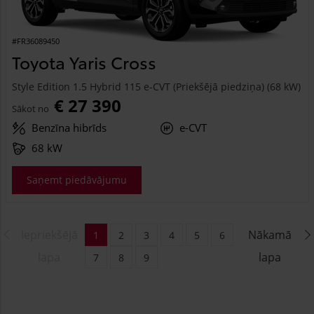
#FR36089450
Toyota Yaris Cross
Style Edition 1.5 Hybrid 115 e-CVT (Priekšējā piedziņa) (68 kW)
€ 27 390
Sākot no
Benzīna hibrīds
e-CVT
68 kW
Saņemt piedāvājumu
Iepriekšējā
Nākamā
1
2
3
4
5
6
lapa
lapa
7
8
9