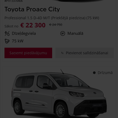
#PVT3370406
Toyota Proace City
Professional 1.5 D-4D M/T (Priekšējā piedziņa) (75 kW)
€ 22 300
€ 24 750
Sākot no
Dīzeļdegviela
Manuālā
75 kW
Saņemt piedāvājumu
Pievienot salīdzināšanai
Drīzumā