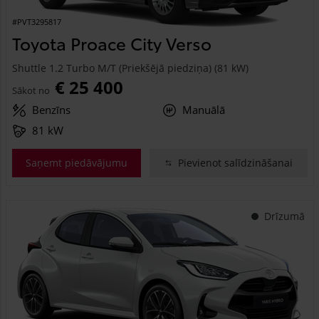
#PVT3295817
Toyota Proace City Verso
Shuttle 1.2 Turbo M/T (Priekšējā piedziņa) (81 kW)
€ 25 400
Sākot no
Benzīns
Manuālā
81 kW
Saņemt piedāvājumu
Pievienot salīdzināšanai
Drīzumā