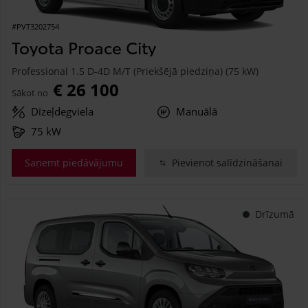
#PVT3202754
Toyota Proace City
Professional 1.5 D-4D M/T (Priekšējā piedziņa) (75 kW)
€ 26 100
Sākot no
Dīzeļdegviela
Manuālā
75 kW
Saņemt piedāvājumu
Pievienot salīdzināšanai
Drīzumā