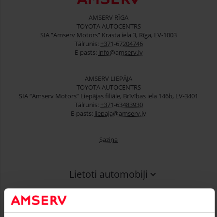
AMSERV RĪGA
TOYOTA AUTOCENTRS
SIA “Amserv Motors” Krasta iela 3, Rīga, LV-1003
Tālrunis:
+371-67204746
E-pasts:
info@amserv.lv
AMSERV LIEPĀJA
TOYOTA AUTOCENTRS
SIA “Amserv Motors” Liepājas filiāle, Brīvības iela 146b, LV-3401
Tālrunis:
+371-63483930
E-pasts:
liepaja@amserv.lv
Saziņa
Lietoti automobiļi
Finansēšana
Serviss