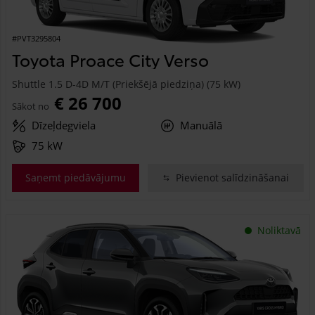
#PVT3295804
Toyota Proace City Verso
Shuttle 1.5 D-4D M/T (Priekšējā piedziņa) (75 kW)
€ 26 700
Sākot no
Dīzeļdegviela
Manuālā
75 kW
Saņemt piedāvājumu
Pievienot salīdzināšanai
Noliktavā