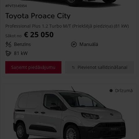
#PVT3145954
Toyota Proace City
Professional Plus 1.2 Turbo M/T (Priekšējā piedziņa) (81 kW)
€ 25 050
Sākot no
Benzīns
Manuālā
81 kW
Saņemt piedāvājumu
Pievienot salīdzināšanai
Drīzumā