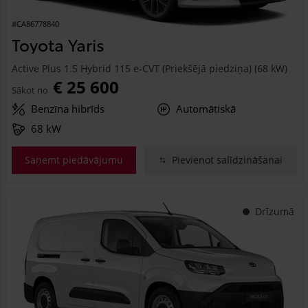
#CA86778840
Toyota Yaris
Active Plus 1.5 Hybrid 115 e-CVT (Priekšējā piedziņa) (68 kW)
€ 25 600
Sākot no
Benzīna hibrīds
Automātiskā
68 kW
Saņemt piedāvājumu
Pievienot salīdzināšanai
Drīzumā