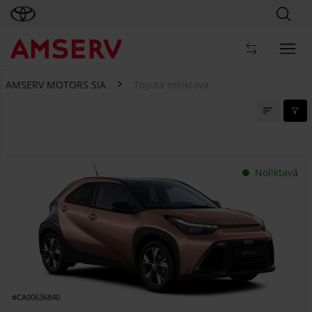
AMSERV MOTORS SIA
Toyota noliktava
Toyota noliktava
Noliktavā
#CA00636840