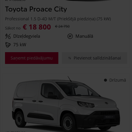
Toyota Proace City
Professional 1.5 D-4D M/T (Priekšējā piedziņa) (75 kW)
€ 18 800
€ 24 750
Sākot no
Dīzeļdegviela
Manuālā
75 kW
Saņemt piedāvājumu
Pievienot salīdzināšanai
Drīzumā