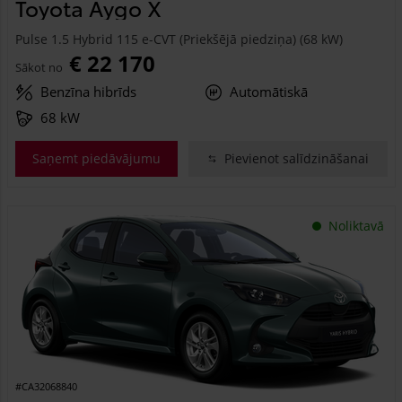
Toyota Aygo X
Pulse 1.5 Hybrid 115 e-CVT (Priekšējā piedziņa) (68 kW)
€ 22 170
Sākot no
Benzīna hibrīds
Automātiskā
68 kW
Saņemt piedāvājumu
Pievienot salīdzināšanai
Noliktavā
#CA32068840