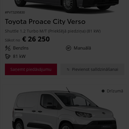
#PVT3295830
Toyota Proace City Verso
Shuttle 1.2 Turbo M/T (Priekšējā piedziņa) (81 kW)
€ 26 250
Sākot no
Benzīns
Manuālā
81 kW
Saņemt piedāvājumu
Pievienot salīdzināšanai
Drīzumā