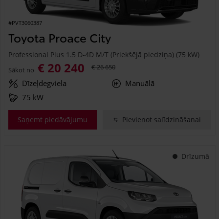
#PVT3060387
Toyota Proace City
Professional Plus 1.5 D-4D M/T (Priekšējā piedziņa) (75 kW)
€ 20 240
€ 26 650
Sākot no
Dīzeļdegviela
Manuālā
75 kW
Saņemt piedāvājumu
Pievienot salīdzināšanai
Drīzumā