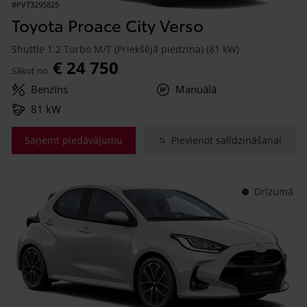
#PVT3295825
Toyota Proace City Verso
Shuttle 1.2 Turbo M/T (Priekšējā piedziņa) (81 kW)
€ 24 750
Sākot no
Benzīns
Manuālā
81 kW
Saņemt piedāvājumu
Pievienot salīdzināšanai
Drīzumā