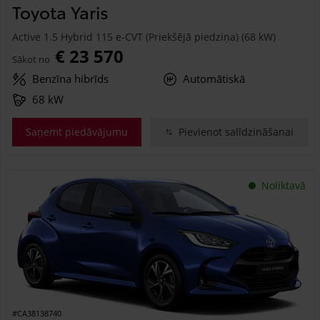
Toyota Yaris
Active 1.5 Hybrid 115 e-CVT (Priekšējā piedziņa) (68 kW)
€ 23 570
Sākot no
Benzīna hibrīds
Automātiskā
68 kW
Saņemt piedāvājumu
Pievienot salīdzināšanai
Noliktavā
#CA38138740