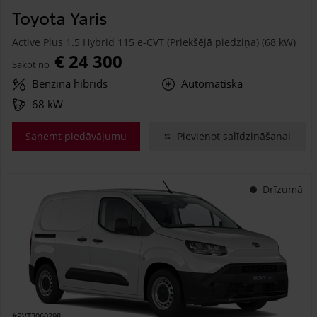
Toyota Yaris
Active Plus 1.5 Hybrid 115 e-CVT (Priekšējā piedziņa) (68 kW)
€ 24 300
Sākot no
Benzīna hibrīds
Automātiskā
68 kW
Saņemt piedāvājumu
Pievienot salīdzināšanai
Drīzumā
#PVT3060298