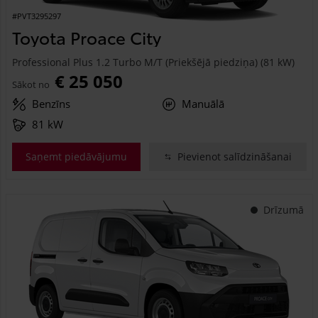
#PVT3295297
Toyota Proace City
Professional Plus 1.2 Turbo M/T (Priekšējā piedziņa) (81 kW)
€ 25 050
Sākot no
Benzīns
Manuālā
81 kW
Saņemt piedāvājumu
Pievienot salīdzināšanai
Drīzumā