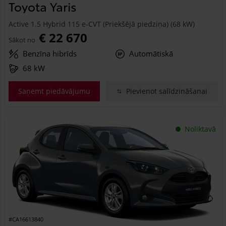
Toyota Yaris
Active 1.5 Hybrid 115 e-CVT (Priekšējā piedziņa) (68 kW)
€ 22 670
Sākot no
Benzīna hibrīds
Automātiskā
68 kW
Saņemt piedāvājumu
Pievienot salīdzināšanai
Noliktavā
#CA16613840