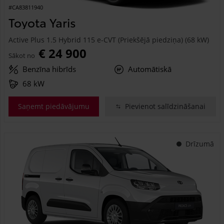
#CA83811940
Toyota Yaris
Active Plus 1.5 Hybrid 115 e-CVT (Priekšējā piedziņa) (68 kW)
€ 24 900
Sākot no
Benzīna hibrīds
Automātiskā
68 kW
Saņemt piedāvājumu
Pievienot salīdzināšanai
Drīzumā