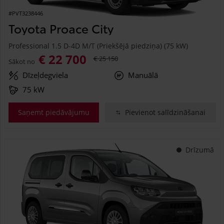
#PVT3238446
Toyota Proace City
Professional 1.5 D-4D M/T (Priekšējā piedziņa) (75 kW)
€ 22 700
€ 25 150
Sākot no
Dīzeļdegviela
Manuālā
75 kW
Saņemt piedāvājumu
Pievienot salīdzināšanai
Drīzumā