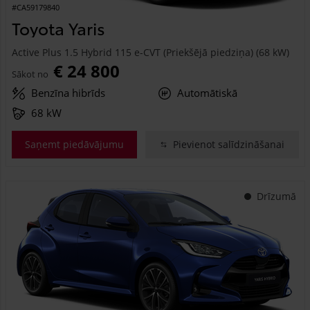
#CA59179840
Toyota Yaris
Active Plus 1.5 Hybrid 115 e-CVT (Priekšējā piedziņa) (68 kW)
€ 24 800
Sākot no
Benzīna hibrīds
Automātiskā
68 kW
Saņemt piedāvājumu
Pievienot salīdzināšanai
Drīzumā