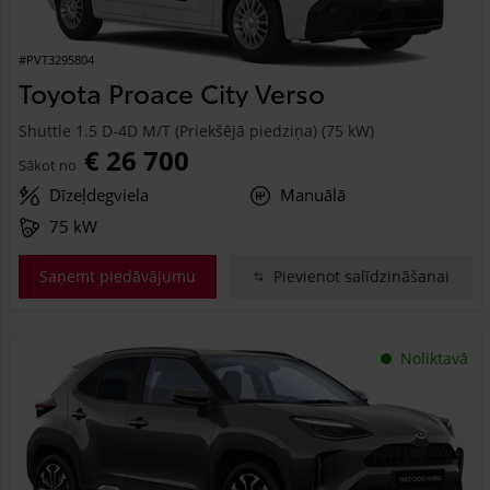
#PVT3295804
Toyota Proace City Verso
Shuttle 1.5 D-4D M/T (Priekšējā piedziņa) (75 kW)
€ 26 700
Sākot no
Dīzeļdegviela
Manuālā
75 kW
Saņemt piedāvājumu
Pievienot salīdzināšanai
Noliktavā