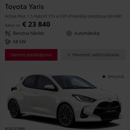
Toyota Yaris
Active Plus 1.5 Hybrid 115 e-CVT (Priekšējā piedziņa) (68 kW)
€ 23 840
Sākot no
Benzīna hibrīds
Automātiskā
68 kW
Saņemt piedāvājumu
Pievienot salīdzināšanai
Drīzumā
#CA23379840