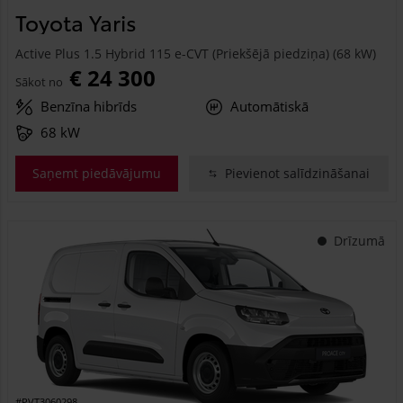
Toyota Yaris
Active Plus 1.5 Hybrid 115 e-CVT (Priekšējā piedziņa) (68 kW)
€ 24 300
Sākot no
Benzīna hibrīds
Automātiskā
68 kW
Saņemt piedāvājumu
Pievienot salīdzināšanai
Drīzumā
#PVT3060298