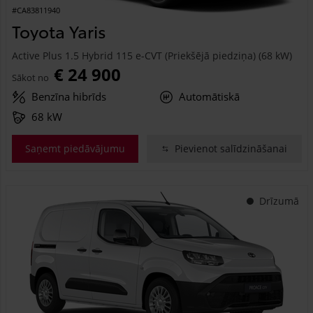
#CA83811940
Toyota Yaris
Active Plus 1.5 Hybrid 115 e-CVT (Priekšējā piedziņa) (68 kW)
€ 24 900
Sākot no
Benzīna hibrīds
Automātiskā
68 kW
Saņemt piedāvājumu
Pievienot salīdzināšanai
Drīzumā