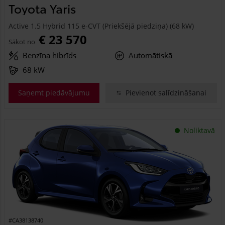
Toyota Yaris
Active 1.5 Hybrid 115 e-CVT (Priekšējā piedziņa) (68 kW)
€ 23 570
Sākot no
Benzīna hibrīds
Automātiskā
68 kW
Saņemt piedāvājumu
Pievienot salīdzināšanai
Noliktavā
#CA38138740