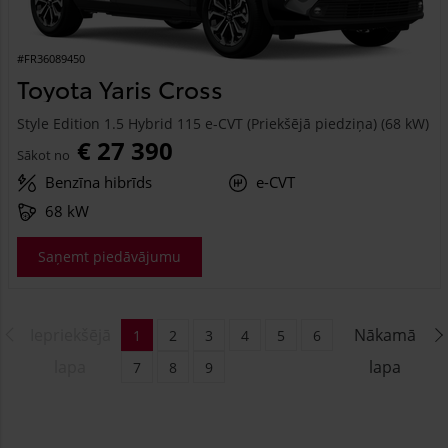
#FR36089450
Toyota Yaris Cross
Style Edition 1.5 Hybrid 115 e-CVT (Priekšējā piedziņa) (68 kW)
€ 27 390
Sākot no
Benzīna hibrīds
e-CVT
68 kW
Saņemt piedāvājumu
Iepriekšējā
Nākamā
1
2
3
4
5
6
lapa
lapa
7
8
9