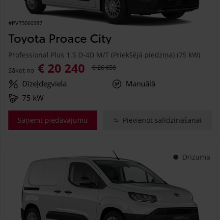
#PVT3060387
Toyota Proace City
Professional Plus 1.5 D-4D M/T (Priekšējā piedziņa) (75 kW)
€ 20 240
€ 26 650
Sākot no
Dīzeļdegviela
Manuālā
75 kW
Saņemt piedāvājumu
Pievienot salīdzināšanai
Drīzumā