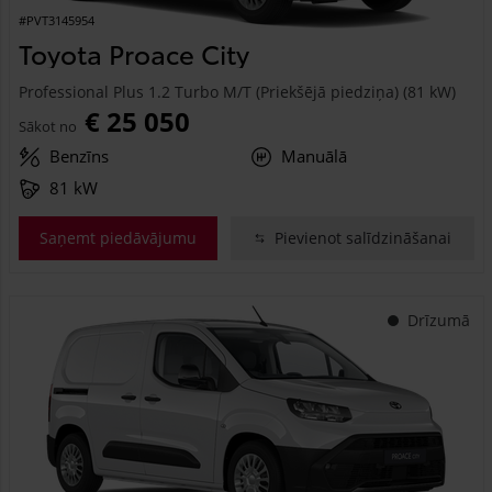
#PVT3145954
Toyota Proace City
Professional Plus 1.2 Turbo M/T (Priekšējā piedziņa) (81 kW)
€ 25 050
Sākot no
Benzīns
Manuālā
81 kW
Saņemt piedāvājumu
Pievienot salīdzināšanai
Drīzumā