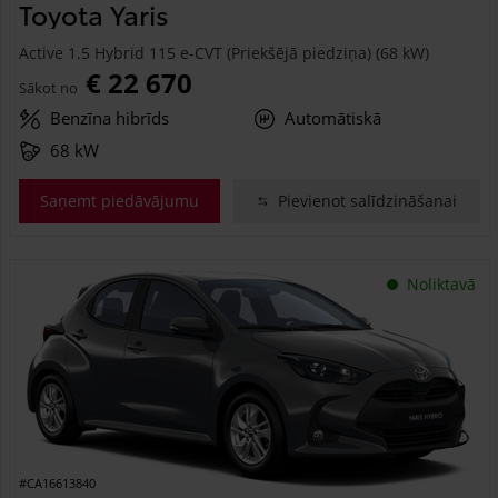
Toyota Yaris
Active 1.5 Hybrid 115 e-CVT (Priekšējā piedziņa) (68 kW)
€ 22 670
Sākot no
Benzīna hibrīds
Automātiskā
68 kW
Saņemt piedāvājumu
Pievienot salīdzināšanai
Noliktavā
#CA16613840