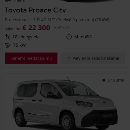
#PVT3370406
Toyota Proace City
Professional 1.5 D-4D M/T (Priekšējā piedziņa) (75 kW)
€ 22 300
€ 24 750
Sākot no
Dīzeļdegviela
Manuālā
75 kW
Saņemt piedāvājumu
Pievienot salīdzināšanai
Drīzumā