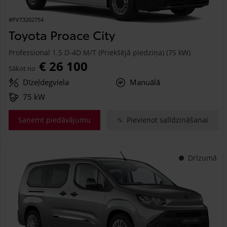
#PVT3202754
Toyota Proace City
Professional 1.5 D-4D M/T (Priekšējā piedziņa) (75 kW)
€ 26 100
Sākot no
Dīzeļdegviela
Manuālā
75 kW
Saņemt piedāvājumu
Pievienot salīdzināšanai
Drīzumā