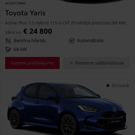
#CA59179840
Toyota Yaris
Active Plus 1.5 Hybrid 115 e-CVT (Priekšējā piedziņa) (68 kW)
€ 24 800
Sākot no
Benzīna hibrīds
Automātiskā
68 kW
Saņemt piedāvājumu
Pievienot salīdzināšanai
Drīzumā