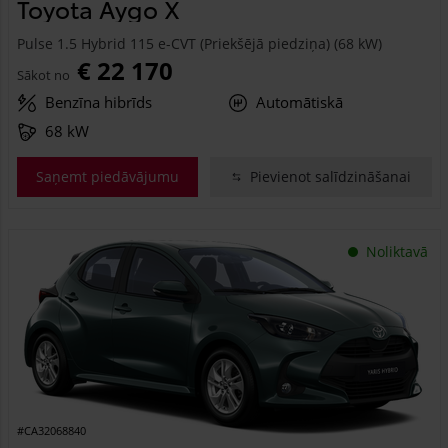
Toyota Aygo X
Pulse 1.5 Hybrid 115 e-CVT (Priekšējā piedziņa) (68 kW)
€ 22 170
Sākot no
Benzīna hibrīds
Automātiskā
68 kW
Saņemt piedāvājumu
Pievienot salīdzināšanai
Noliktavā
#CA32068840