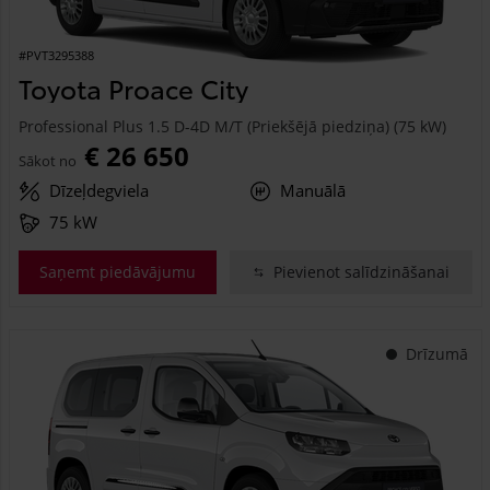
#PVT3295388
Toyota Proace City
Professional Plus 1.5 D-4D M/T (Priekšējā piedziņa) (75 kW)
€ 26 650
Sākot no
Dīzeļdegviela
Manuālā
75 kW
Saņemt piedāvājumu
Pievienot salīdzināšanai
Drīzumā