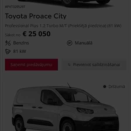
#PVT3295297
Toyota Proace City
Professional Plus 1.2 Turbo M/T (Priekšējā piedziņa) (81 kW)
€ 25 050
Sākot no
Benzīns
Manuālā
81 kW
Saņemt piedāvājumu
Pievienot salīdzināšanai
Drīzumā