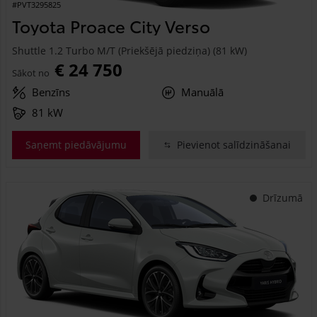
#PVT3295825
Toyota Proace City Verso
Shuttle 1.2 Turbo M/T (Priekšējā piedziņa) (81 kW)
€ 24 750
Sākot no
Benzīns
Manuālā
81 kW
Saņemt piedāvājumu
Pievienot salīdzināšanai
Drīzumā