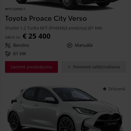
#PVT3295817
Toyota Proace City Verso
Shuttle 1.2 Turbo M/T (Priekšējā piedziņa) (81 kW)
€ 25 400
Sākot no
Benzīns
Manuālā
81 kW
Saņemt piedāvājumu
Pievienot salīdzināšanai
Drīzumā