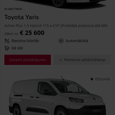
#CA86778840
Toyota Yaris
Active Plus 1.5 Hybrid 115 e-CVT (Priekšējā piedziņa) (68 kW)
€ 25 600
Sākot no
Benzīna hibrīds
Automātiskā
68 kW
Saņemt piedāvājumu
Pievienot salīdzināšanai
Drīzumā