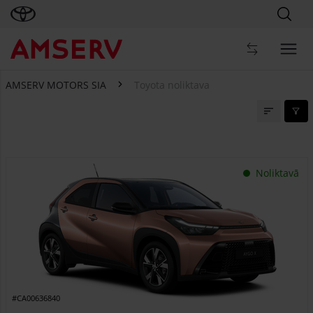
AMSERV MOTORS SIA
Toyota noliktava
Toyota noliktava
Noliktavā
#CA00636840