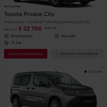
#PVT3238446
Toyota Proace City
Professional 1.5 D-4D M/T (Priekšējā piedziņa) (75 kW)
€ 22 700
€ 25 150
Sākot no
Dīzeļdegviela
Manuālā
75 kW
Saņemt piedāvājumu
Pievienot salīdzināšanai
Drīzumā