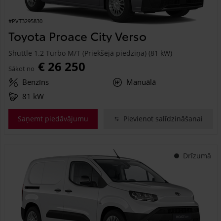
#PVT3295830
Toyota Proace City Verso
Shuttle 1.2 Turbo M/T (Priekšējā piedziņa) (81 kW)
€ 26 250
Sākot no
Benzīns
Manuālā
81 kW
Saņemt piedāvājumu
Pievienot salīdzināšanai
Drīzumā