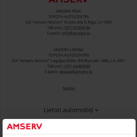
AMSERV RĪGA
TOYOTA AUTOCENTRS
SIA “Amserv Motors” Krasta iela 3, Rīga, LV-1003
Tālrunis:
+371-67204746
E-pasts:
info@amserv.lv
AMSERV LIEPĀJA
TOYOTA AUTOCENTRS
SIA “Amserv Motors” Liepājas filiāle, Brīvības iela 146b, LV-3401
Tālrunis:
+371-63483930
E-pasts:
liepaja@amserv.lv
Saziņa
Lietoti automobiļi
Finansēšana
Serviss