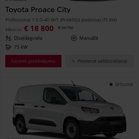
Toyota Proace City
Professional 1.5 D-4D M/T (Priekšējā piedziņa) (75 kW)
€ 18 800
€ 24 750
Sākot no
Dīzeļdegviela
Manuālā
75 kW
Saņemt piedāvājumu
Pievienot salīdzināšanai
Drīzumā