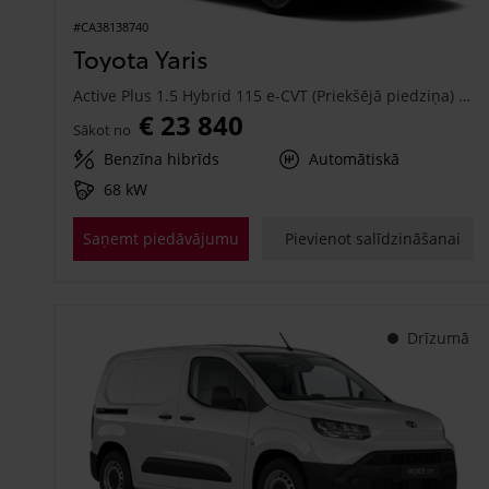
#CA38138740
Toyota Yaris
Active Plus 1.5 Hybrid 115 e-CVT (Priekšējā piedziņa) (68 kW)
€ 23 840
Sākot no
Benzīna hibrīds
Automātiskā
68 kW
Saņemt piedāvājumu
Pievienot salīdzināšanai
Drīzumā