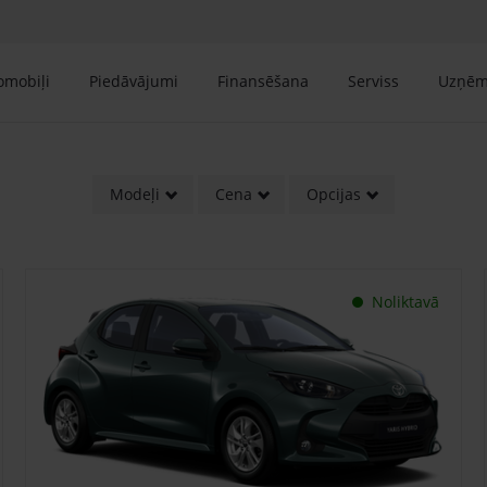
tomobiļi
Piedāvājumi
Finansēšana
Serviss
Uzņē
Modeļi
Cena
Opcijas
Noliktavā