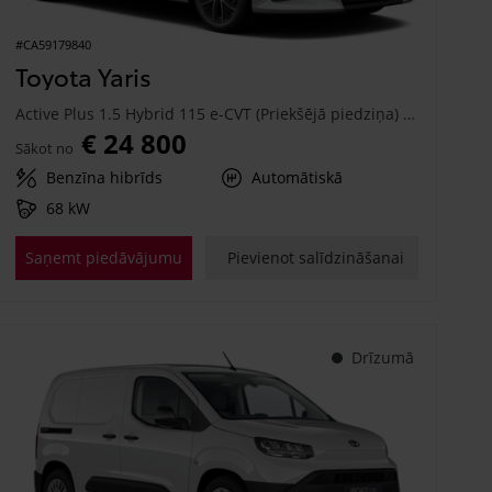
#CA59179840
Toyota Yaris
Active Plus 1.5 Hybrid 115 e-CVT (Priekšējā piedziņa) (68 kW)
€ 24 800
Sākot no
Benzīna hibrīds
Automātiskā
68 kW
Saņemt piedāvājumu
Pievienot salīdzināšanai
Drīzumā