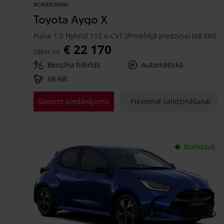
#CA00636840
Toyota Aygo X
Pulse 1.5 Hybrid 115 e-CVT (Priekšējā piedziņa) (68 kW)
€ 22 170
Sākot no
Benzīna hibrīds
Automātiskā
68 kW
Saņemt piedāvājumu
Pievienot salīdzināšanai
Noliktavā