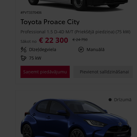
#PVT3370406
Toyota Proace City
Professional 1.5 D-4D M/T (Priekšējā piedziņa) (75 kW)
€ 22 300
€ 24 750
Sākot no
Dīzeļdegviela
Manuālā
75 kW
Saņemt piedāvājumu
Pievienot salīdzināšanai
Drīzumā