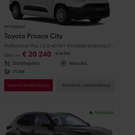
#PVT3060357
Toyota Proace City
Professional Plus 1.5 D-4D M/T (Priekšējā piedziņa) (75 kW)
€ 20 240
€ 26 650
Sākot no
Dīzeļdegviela
Manuālā
75 kW
Saņemt piedāvājumu
Pievienot salīdzināšanai
Noliktavā