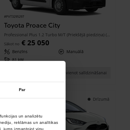
#PVT3295297
Toyota Proace City
Professional Plus 1.2 Turbo M/T (Priekšējā piedziņa) (81 kW)
€ 25 050
Sākot no
Benzīns
Manuālā
81 kW
Saņemt piedāvājumu
Pievienot salīdzināšanai
Par
Drīzumā
funkcijas un analizētu
mediju, reklāmas un analītikas
ši, jums izmantojot viņu