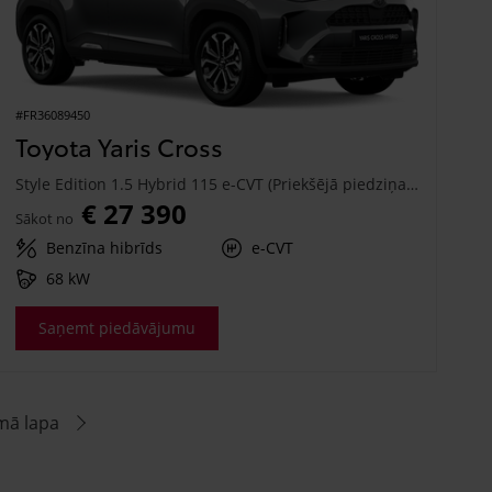
#FR36089450
Toyota Yaris Cross
Style Edition 1.5 Hybrid 115 e-CVT (Priekšējā piedziņa) (68 kW)
€ 27 390
Sākot no
Benzīna hibrīds
e-CVT
68 kW
Saņemt piedāvājumu
mā lapa