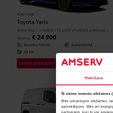
#CA67101940
Toyota Yaris
Active Plus 1.5 Hybrid 115 e-CVT (Priekšējā piedziņa) (68 kW)
€ 24 900
Sākot no
Benzīna hibrīds
Automātiskā
68 kW
Saņemt piedāvājumu
Pievienot salīdzināšanai
Piekrišana
Drīzumā
Šī vietne izmanto sīkdatnes 
Mēs izmantojam sīkdatnes, lai
apmeklējumu. Mēs arī kopīgojam
partneriem, kuri to var apvieno