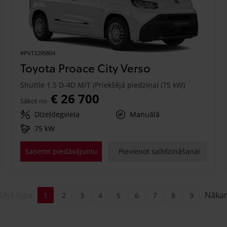
#PVT3295804
Toyota Proace City Verso
Shuttle 1.5 D-4D M/T (Priekšējā piedziņa) (75 kW)
€ 26 700
Sākot no
Dīzeļdegviela
Manuālā
75 kW
Saņemt piedāvājumu
Pievienot salīdzināšanai
šējā lapa
Nāka
1
2
3
4
5
6
7
8
9