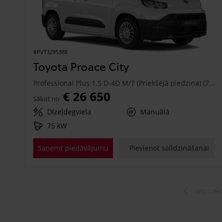
#PVT3295388
Toyota Proace City
Professional Plus 1.5 D-4D M/T (Priekšējā piedziņa) (75 kW)
€ 26 650
Sākot no
Dīzeļdegviela
Manuālā
75 kW
Saņemt piedāvājumu
Pievienot salīdzināšanai
Iepriek