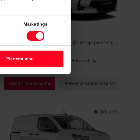
#CA86778840
Mārketings
Toyota Yaris
Active Plus 1.5 Hybrid 115 e-CVT (Priekšējā piedziņa) (68 kW)
€ 25 600
Sākot no
Pieņemt visu
Benzīna hibrīds
Automātiskā
68 kW
Saņemt piedāvājumu
Pievienot salīdzināšanai
Drīzumā