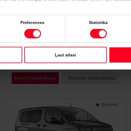
#PVT3295748
Preferences
Statistika
Toyota Proace City Verso
Shuttle 1.2 Turbo M/T (Priekšējā piedziņa) (81 kW)
€ 25 400
Sākot no
Ļaut atlasi
Benzīns
Manuālā
81 kW
Saņemt piedāvājumu
Pievienot salīdzināšanai
Drīzumā