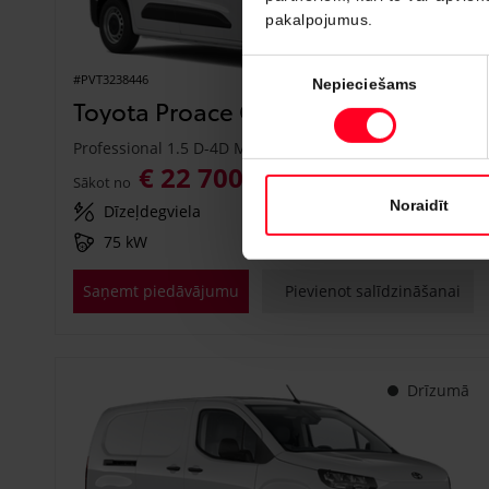
pakalpojumus.
Piekrišanas
#PVT3238446
Nepieciešams
izvēle
Toyota Proace City
Professional 1.5 D-4D M/T (Priekšējā piedziņa) (75 kW)
€ 22 700
€ 25 150
Sākot no
Noraidīt
Dīzeļdegviela
Manuālā
75 kW
Saņemt piedāvājumu
Pievienot salīdzināšanai
Drīzumā