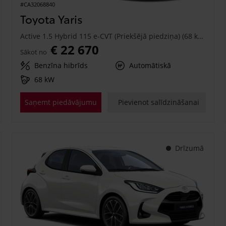
#CA32068840
Toyota Yaris
Active 1.5 Hybrid 115 e-CVT (Priekšējā piedziņa) (68 kW)
€ 22 670
Sākot no
Benzīna hibrīds
Automātiskā
68 kW
Saņemt piedāvājumu
Pievienot salīdzināšanai
Drīzumā