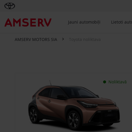
Jauni automobiļi
Lietoti au
AMSERV MOTORS SIA
Toyota noliktava
Toyota noliktava
Noliktavā