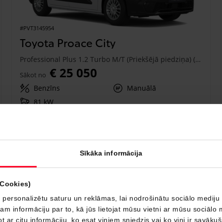
#PVT3145954
Toyota Proace City
Professional Plus 1.2 Turbo M/T (Priekšējā piedziņa) (81 kW)
€ 25 050
Sākot no
Benzīns
Manuālā
81 kW
Saņemt piedāvājumu
Pievienot salīdzināšanai
Sīkāka informācija
Drīzumā
(Cookies)
 personalizētu saturu un reklāmas, lai nodrošinātu sociālo mediju 
 informāciju par to, kā jūs lietojat mūsu vietni ar mūsu sociālo 
t ar citu informāciju, ko esat viņiem sniedzis vai ko viņi ir savāku