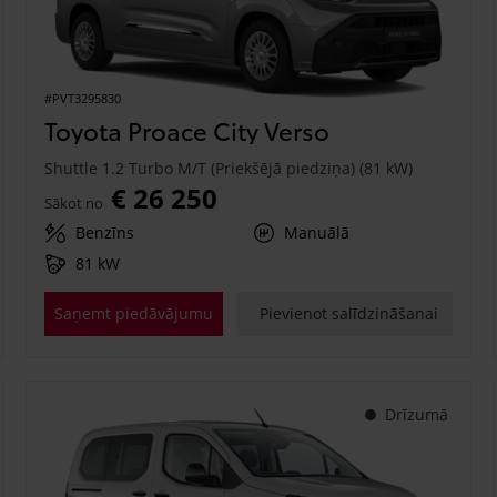
#PVT3295830
Toyota Proace City Verso
Shuttle 1.2 Turbo M/T (Priekšējā piedziņa) (81 kW)
€ 26 250
Sākot no
Benzīns
Manuālā
81 kW
Saņemt piedāvājumu
Pievienot salīdzināšanai
Drīzumā