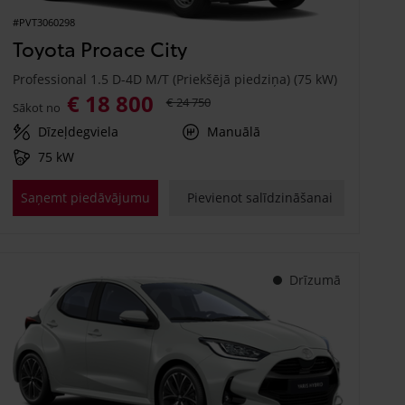
#PVT3060298
Toyota Proace City
Professional 1.5 D-4D M/T (Priekšējā piedziņa) (75 kW)
€ 18 800
€ 24 750
Sākot no
Dīzeļdegviela
Manuālā
75 kW
Saņemt piedāvājumu
Pievienot salīdzināšanai
Drīzumā