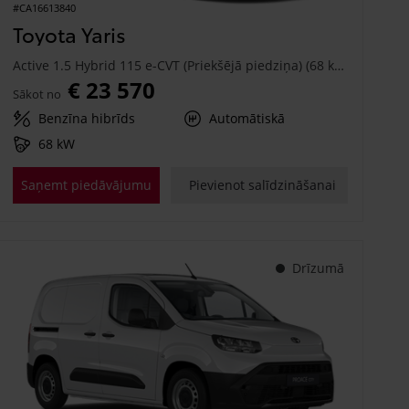
#CA16613840
Toyota Yaris
Active 1.5 Hybrid 115 e-CVT (Priekšējā piedziņa) (68 kW)
€ 23 570
Sākot no
Benzīna hibrīds
Automātiskā
68 kW
Saņemt piedāvājumu
Pievienot salīdzināšanai
Drīzumā