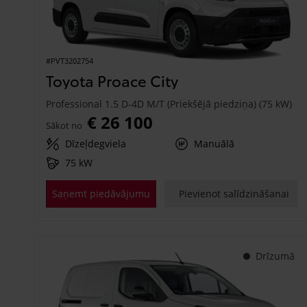
#PVT3202754
Toyota Proace City
Professional 1.5 D-4D M/T (Priekšējā piedziņa) (75 kW)
€ 26 100
Sākot no
Dīzeļdegviela
Manuālā
75 kW
Saņemt piedāvājumu
Pievienot salīdzināšanai
Drīzumā