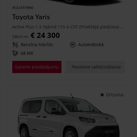
#CA23379840
Toyota Yaris
Active Plus 1.5 Hybrid 115 e-CVT (Priekšējā piedziņa) (68 kW)
€ 24 300
Sākot no
Benzīna hibrīds
Automātiskā
68 kW
Saņemt piedāvājumu
Pievienot salīdzināšanai
Drīzumā