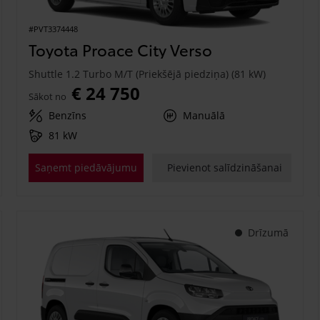
#PVT3374448
Toyota Proace City Verso
Shuttle 1.2 Turbo M/T (Priekšējā piedziņa) (81 kW)
€ 24 750
Sākot no
Benzīns
Manuālā
81 kW
Saņemt piedāvājumu
Pievienot salīdzināšanai
Drīzumā