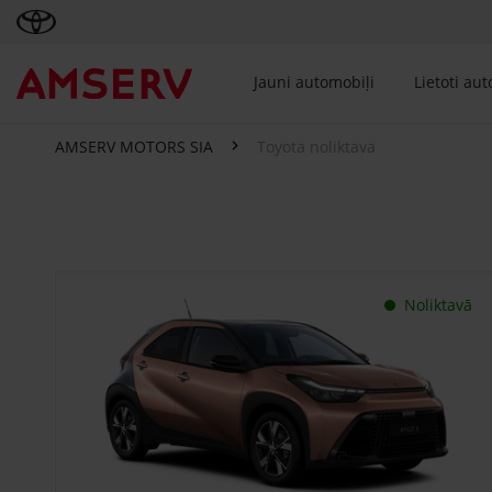
Jauni automobiļi
Lietoti au
AMSERV MOTORS SIA
Toyota noliktava
Toyota noliktava
Noliktavā