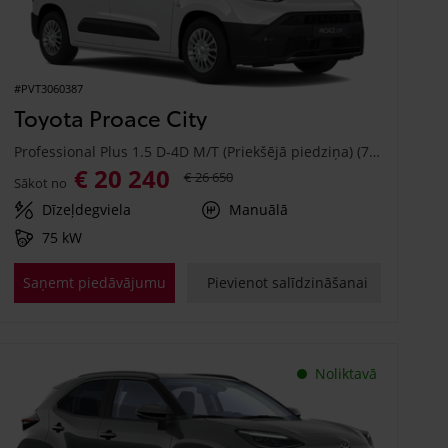
#PVT3060387
Toyota Proace City
Professional Plus 1.5 D-4D M/T (Priekšējā piedziņa) (75 kW)
€ 20 240
€ 26 650
Sākot no
Dīzeļdegviela
Manuālā
75 kW
Saņemt piedāvājumu
Pievienot salīdzināšanai
Noliktavā