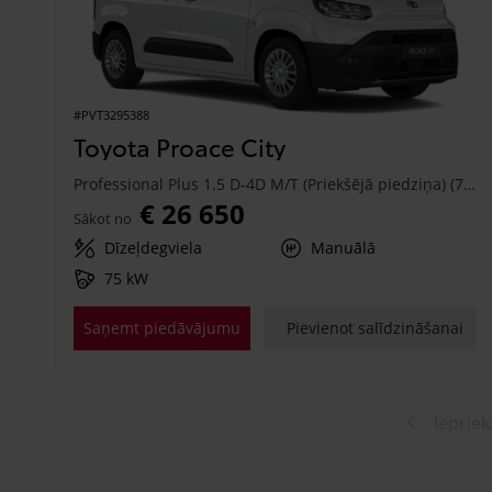
#PVT3295388
Toyota Proace City
Professional Plus 1.5 D-4D M/T (Priekšējā piedziņa) (75 kW)
€ 26 650
Sākot no
Dīzeļdegviela
Manuālā
75 kW
Saņemt piedāvājumu
Pievienot salīdzināšanai
Iepriek