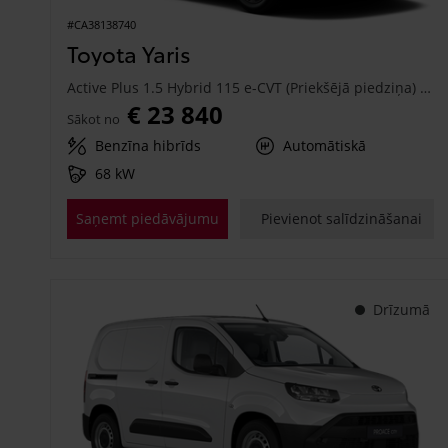
#CA38138740
Toyota Yaris
Active Plus 1.5 Hybrid 115 e-CVT (Priekšējā piedziņa) (68 kW)
€ 23 840
Sākot no
Benzīna hibrīds
Automātiskā
68 kW
Saņemt piedāvājumu
Pievienot salīdzināšanai
Drīzumā