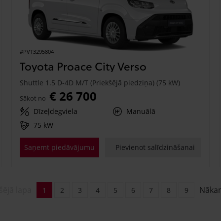
#PVT3295804
Toyota Proace City Verso
Shuttle 1.5 D-4D M/T (Priekšējā piedziņa) (75 kW)
€ 26 700
Sākot no
Dīzeļdegviela
Manuālā
75 kW
Saņemt piedāvājumu
Pievienot salīdzināšanai
šējā lapa
Nāka
1
2
3
4
5
6
7
8
9