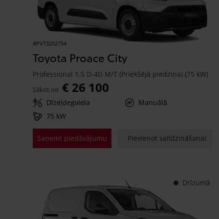
#PVT3202754
Toyota Proace City
Professional 1.5 D-4D M/T (Priekšējā piedziņa) (75 kW)
€ 26 100
Sākot no
Dīzeļdegviela
Manuālā
75 kW
Saņemt piedāvājumu
Pievienot salīdzināšanai
Drīzumā