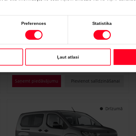
#PVT3295817
Preferences
Statistika
Toyota Proace City Verso
Shuttle 1.2 Turbo M/T (Priekšējā piedziņa) (81 kW)
€ 25 400
Sākot no
Ļaut atlasi
Benzīns
Manuālā
81 kW
Saņemt piedāvājumu
Pievienot salīdzināšanai
Drīzumā