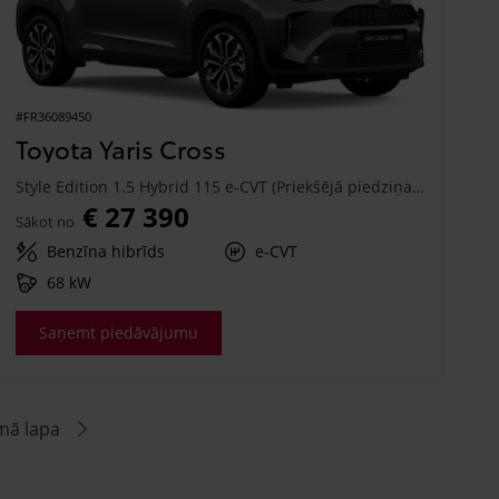
#FR36089450
Toyota Yaris Cross
Style Edition 1.5 Hybrid 115 e-CVT (Priekšējā piedziņa) (68 kW)
€ 27 390
Sākot no
Benzīna hibrīds
e-CVT
68 kW
Saņemt piedāvājumu
mā lapa