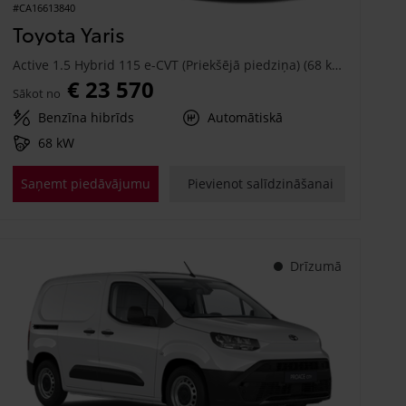
#CA16613840
Toyota Yaris
Active 1.5 Hybrid 115 e-CVT (Priekšējā piedziņa) (68 kW)
€ 23 570
Sākot no
Benzīna hibrīds
Automātiskā
68 kW
Saņemt piedāvājumu
Pievienot salīdzināšanai
Drīzumā