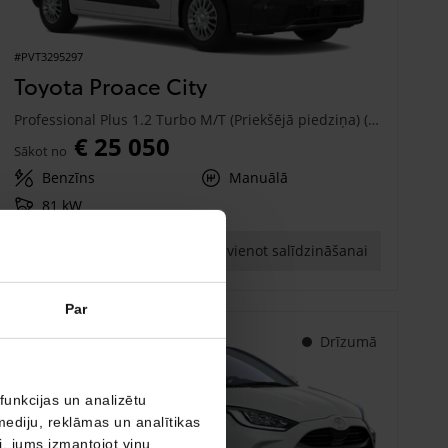
#PVT3295297
Toyota Proace City
Professional Plus 1.2 Turbo M/T (Priekšējā piedziņa) (81 kW)
€ 25 050
Sākot no
Benzīns
Manuālā
81 kW
Saņemt piedāvājumu
Pievienot salīdzināšanai
Par
Drīzumā
funkcijas un analizētu
mediju, reklāmas un analītikas
ši, jums izmantojot viņu