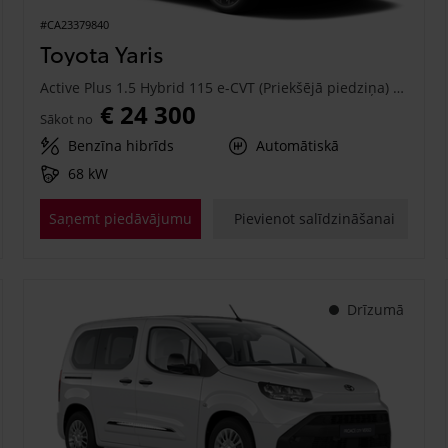
#CA23379840
Toyota Yaris
Active Plus 1.5 Hybrid 115 e-CVT (Priekšējā piedziņa) (68 kW)
€ 24 300
Sākot no
Benzīna hibrīds
Automātiskā
68 kW
Saņemt piedāvājumu
Pievienot salīdzināšanai
Drīzumā