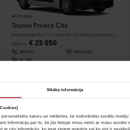
#PVT3145954
Toyota Proace City
Professional Plus 1.2 Turbo M/T (Priekšējā piedziņa) (81 kW)
€ 25 050
Sākot no
Benzīns
Manuālā
81 kW
Saņemt piedāvājumu
Pievienot salīdzināšanai
Sīkāka informācija
Drīzumā
(Cookies)
 personalizētu saturu un reklāmas, lai nodrošinātu sociālo mediju 
 informāciju par to, kā jūs lietojat mūsu vietni ar mūsu sociālo 
t ar citu informāciju, ko esat viņiem sniedzis vai ko viņi ir savāku