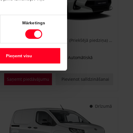
#CA86778840
Mārketings
Toyota Yaris
Active Plus 1.5 Hybrid 115 e-CVT (Priekšējā piedziņa) (68 kW)
€ 25 600
Sākot no
Pieņemt visu
Benzīna hibrīds
Automātiskā
68 kW
Saņemt piedāvājumu
Pievienot salīdzināšanai
Drīzumā