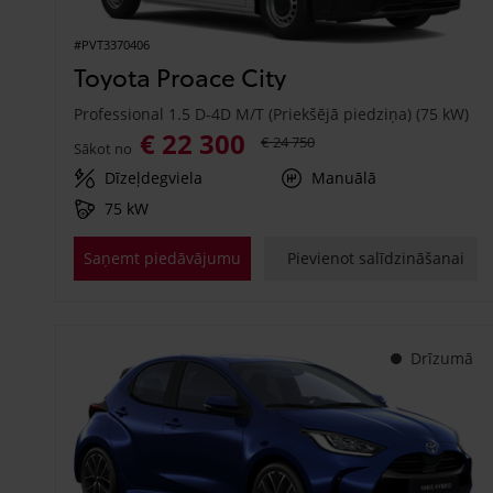
#PVT3370406
Toyota Proace City
Professional 1.5 D-4D M/T (Priekšējā piedziņa) (75 kW)
€ 22 300
€ 24 750
Sākot no
Dīzeļdegviela
Manuālā
75 kW
Saņemt piedāvājumu
Pievienot salīdzināšanai
Drīzumā