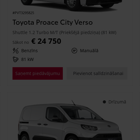
#PVT3295825
Toyota Proace City Verso
Shuttle 1.2 Turbo M/T (Priekšējā piedziņa) (81 kW)
€ 24 750
Sākot no
Benzīns
Manuālā
81 kW
Saņemt piedāvājumu
Pievienot salīdzināšanai
Drīzumā