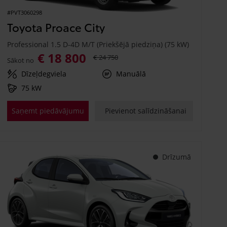
#PVT3060298
Toyota Proace City
Professional 1.5 D-4D M/T (Priekšējā piedziņa) (75 kW)
€ 18 800
€ 24 750
Sākot no
Dīzeļdegviela
Manuālā
75 kW
Saņemt piedāvājumu
Pievienot salīdzināšanai
Drīzumā