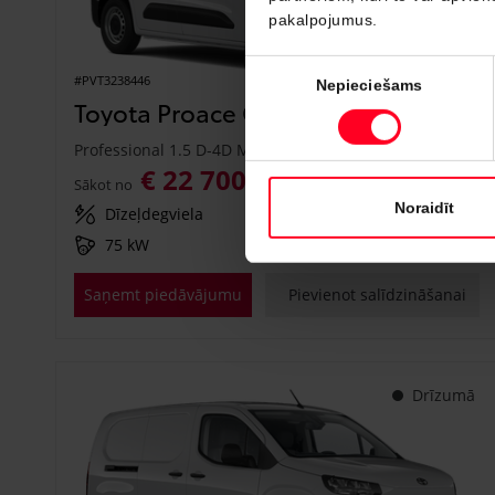
pakalpojumus.
Piekrišanas
#PVT3238446
Nepieciešams
izvēle
Toyota Proace City
Professional 1.5 D-4D M/T (Priekšējā piedziņa) (75 kW)
€ 22 700
€ 25 150
Sākot no
Noraidīt
Dīzeļdegviela
Manuālā
75 kW
Saņemt piedāvājumu
Pievienot salīdzināšanai
Drīzumā