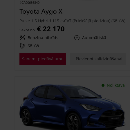
#CA00636840
Toyota Aygo X
Pulse 1.5 Hybrid 115 e-CVT (Priekšējā piedziņa) (68 kW)
€ 22 170
Sākot no
Benzīna hibrīds
Automātiskā
68 kW
Saņemt piedāvājumu
Pievienot salīdzināšanai
Noliktavā