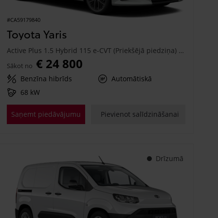
#CA59179840
Toyota Yaris
Active Plus 1.5 Hybrid 115 e-CVT (Priekšējā piedziņa) (68 kW)
€ 24 800
Sākot no
Benzīna hibrīds
Automātiskā
68 kW
Saņemt piedāvājumu
Pievienot salīdzināšanai
Drīzumā