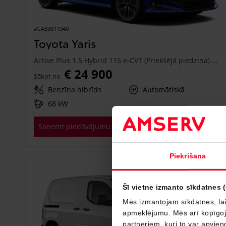
#CA83811940
Toyota Yaris
Active Plus 1.5 Hybrid 115 e-CVT (Priekšējā piedziņa) (68 kW)
€ 24 900
Sākot no
Benzīna hibrīds
Automātiskā
68 kW
Saņemt piedāvājumu
Pievienot salīdzināšanai
Piekrišana
Drīzumā
Šī vietne izmanto sīkdatnes 
Mēs izmantojam sīkdatnes, lai
apmeklējumu. Mēs arī kopīgojam
partneriem, kuri to var apvieno