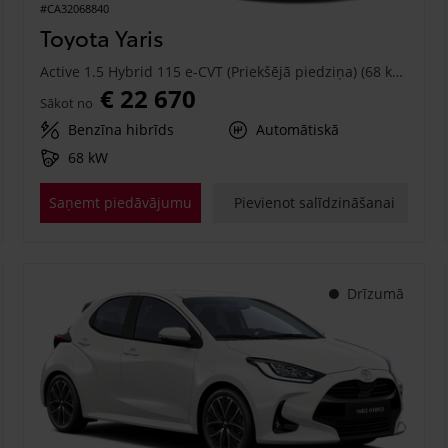
#CA32068840
Toyota Yaris
Active 1.5 Hybrid 115 e-CVT (Priekšējā piedziņa) (68 kW)
€ 22 670
Sākot no
Benzīna hibrīds
Automātiskā
68 kW
Saņemt piedāvājumu
Pievienot salīdzināšanai
Drīzumā