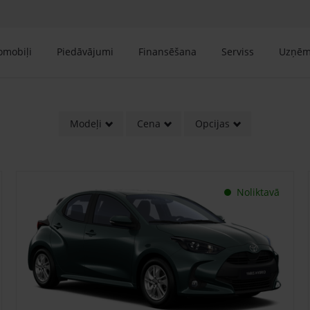
tomobiļi
Piedāvājumi
Finansēšana
Serviss
Uzņē
Modeļi
Cena
Opcijas
Noliktavā