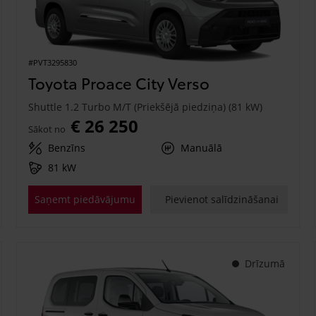
#PVT3295830
Toyota Proace City Verso
Shuttle 1.2 Turbo M/T (Priekšējā piedziņa) (81 kW)
€ 26 250
Sākot no
Benzīns
Manuālā
81 kW
Saņemt piedāvājumu
Pievienot salīdzināšanai
Drīzumā