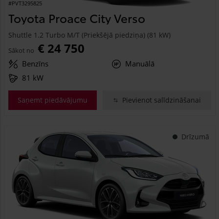
#PVT3295825
Toyota Proace City Verso
Shuttle 1.2 Turbo M/T (Priekšējā piedziņa) (81 kW)
€ 24 750
Sākot no
Benzīns
Manuālā
81 kW
Saņemt piedāvājumu
Pievienot salīdzināšanai
Drīzumā