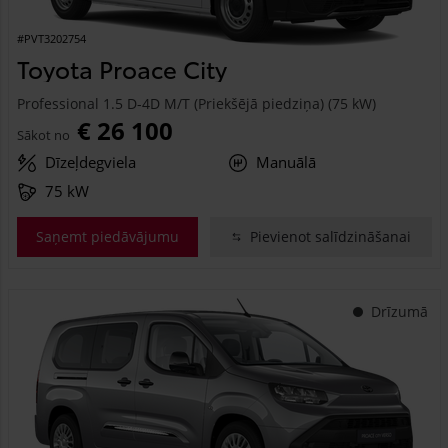
#PVT3202754
Toyota Proace City
Professional 1.5 D-4D M/T (Priekšējā piedziņa) (75 kW)
€ 26 100
Sākot no
Dīzeļdegviela
Manuālā
75 kW
Saņemt piedāvājumu
Pievienot salīdzināšanai
Drīzumā