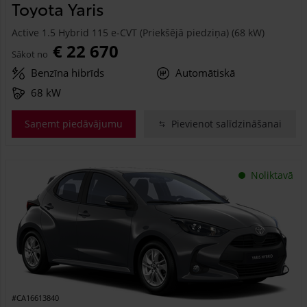
Toyota Yaris
Active 1.5 Hybrid 115 e-CVT (Priekšējā piedziņa) (68 kW)
€ 22 670
Sākot no
Benzīna hibrīds
Automātiskā
68 kW
Saņemt piedāvājumu
Pievienot salīdzināšanai
Noliktavā
#CA16613840