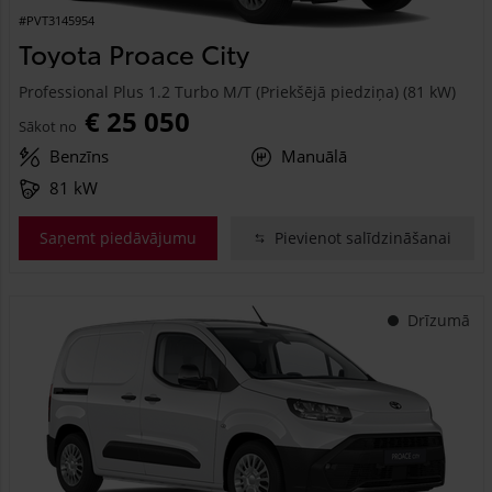
#PVT3145954
Toyota Proace City
Professional Plus 1.2 Turbo M/T (Priekšējā piedziņa) (81 kW)
€ 25 050
Sākot no
Benzīns
Manuālā
81 kW
Saņemt piedāvājumu
Pievienot salīdzināšanai
Drīzumā