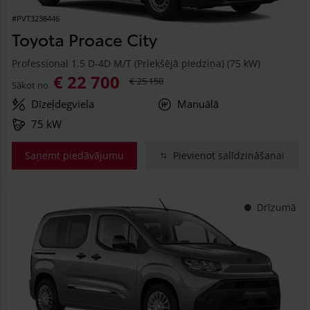
#PVT3238446
Toyota Proace City
Professional 1.5 D-4D M/T (Priekšējā piedziņa) (75 kW)
€ 22 700
€ 25 150
Sākot no
Dīzeļdegviela
Manuālā
75 kW
Saņemt piedāvājumu
Pievienot salīdzināšanai
Drīzumā