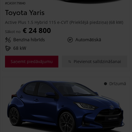
#CA59179840
Toyota Yaris
Active Plus 1.5 Hybrid 115 e-CVT (Priekšējā piedziņa) (68 kW)
€ 24 800
Sākot no
Benzīna hibrīds
Automātiskā
68 kW
Saņemt piedāvājumu
Pievienot salīdzināšanai
Drīzumā