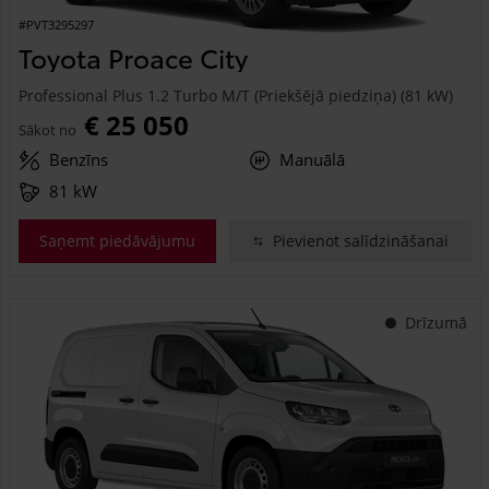
#PVT3295297
Toyota Proace City
Professional Plus 1.2 Turbo M/T (Priekšējā piedziņa) (81 kW)
€ 25 050
Sākot no
Benzīns
Manuālā
81 kW
Saņemt piedāvājumu
Pievienot salīdzināšanai
Drīzumā