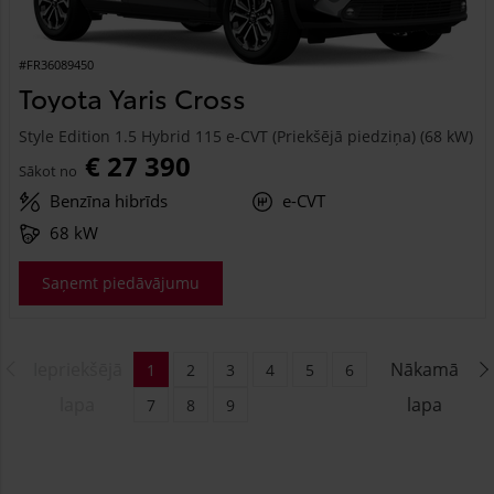
#FR36089450
Toyota Yaris Cross
Style Edition 1.5 Hybrid 115 e-CVT (Priekšējā piedziņa) (68 kW)
€ 27 390
Sākot no
Benzīna hibrīds
e-CVT
68 kW
Saņemt piedāvājumu
Iepriekšējā
Nākamā
1
2
3
4
5
6
lapa
lapa
7
8
9