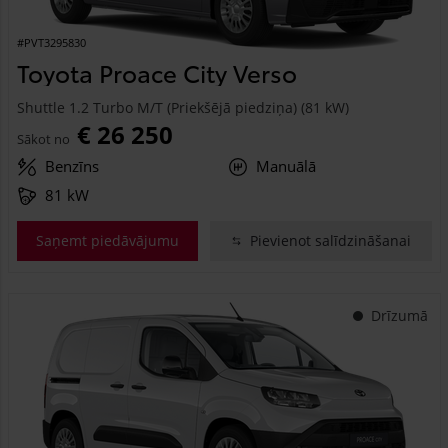
#PVT3295830
Toyota Proace City Verso
Shuttle 1.2 Turbo M/T (Priekšējā piedziņa) (81 kW)
€ 26 250
Sākot no
Benzīns
Manuālā
81 kW
Saņemt piedāvājumu
Pievienot salīdzināšanai
Drīzumā