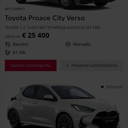
#PVT3295817
Toyota Proace City Verso
Shuttle 1.2 Turbo M/T (Priekšējā piedziņa) (81 kW)
€ 25 400
Sākot no
Benzīns
Manuālā
81 kW
Saņemt piedāvājumu
Pievienot salīdzināšanai
Drīzumā