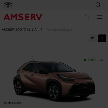
AMSERV MOTORS SIA
Toyota noliktava
Toyota noliktava
Noliktavā
#CA00636840