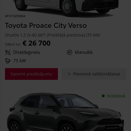
#PVT3295804
Toyota Proace City Verso
Shuttle 1.5 D-4D M/T (Priekšējā piedziņa) (75 kW)
€ 26 700
Sākot no
Dīzeļdegviela
Manuālā
75 kW
Saņemt piedāvājumu
Pievienot salīdzināšanai
Noliktavā