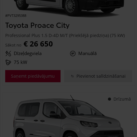
#PVT3295388
Toyota Proace City
Professional Plus 1.5 D-4D M/T (Priekšējā piedziņa) (75 kW)
€ 26 650
Sākot no
Dīzeļdegviela
Manuālā
75 kW
Saņemt piedāvājumu
Pievienot salīdzināšanai
Drīzumā