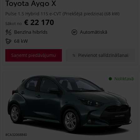
Toyota Aygo X
Pulse 1.5 Hybrid 115 e-CVT (Priekšējā piedziņa) (68 kW)
€ 22 170
Sākot no
Benzīna hibrīds
Automātiskā
68 kW
Saņemt piedāvājumu
Pievienot salīdzināšanai
Noliktavā
#CA32068840