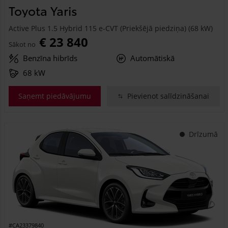
Toyota Yaris
Active Plus 1.5 Hybrid 115 e-CVT (Priekšējā piedziņa) (68 kW)
€ 23 840
Sākot no
Benzīna hibrīds
Automātiskā
68 kW
Saņemt piedāvājumu
Pievienot salīdzināšanai
Drīzumā
#CA23379840