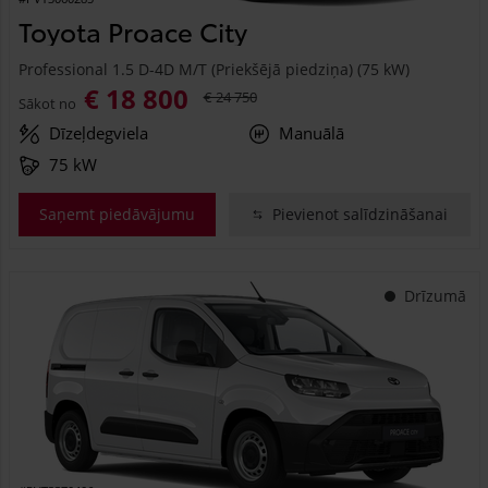
Toyota Proace City
Professional 1.5 D-4D M/T (Priekšējā piedziņa) (75 kW)
€ 18 800
€ 24 750
Sākot no
Dīzeļdegviela
Manuālā
75 kW
Saņemt piedāvājumu
Pievienot salīdzināšanai
Drīzumā