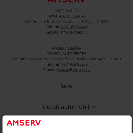
AMSERV RĪGA
TOYOTA AUTOCENTRS
SIA “Amserv Motors” Krasta iela 3, Rīga, LV-1003
Tālrunis:
+371-67204746
E-pasts:
info@amserv.lv
AMSERV LIEPĀJA
TOYOTA AUTOCENTRS
SIA “Amserv Motors” Liepājas filiāle, Brīvības iela 146b, LV-3401
Tālrunis:
+371-63483930
E-pasts:
liepaja@amserv.lv
Saziņa
Lietoti automobiļi
Finansēšana
Serviss