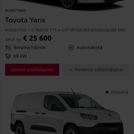
#CA86778840
Toyota Yaris
Active Plus 1.5 Hybrid 115 e-CVT (Priekšējā piedziņa) (68 kW)
€ 25 600
Sākot no
Benzīna hibrīds
Automātiskā
68 kW
Saņemt piedāvājumu
Pievienot salīdzināšanai
Drīzumā