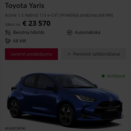
Toyota Yaris
Active 1.5 Hybrid 115 e-CVT (Priekšējā piedziņa) (68 kW)
€ 23 570
Sākot no
Benzīna hibrīds
Automātiskā
68 kW
Saņemt piedāvājumu
Pievienot salīdzināšanai
Noliktavā
#CA38138740