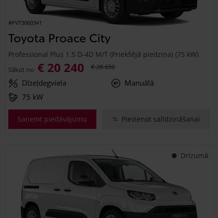
#PVT3060341
Toyota Proace City
Professional Plus 1.5 D-4D M/T (Priekšējā piedziņa) (75 kW)
€ 20 240
€ 26 650
Sākot no
Dīzeļdegviela
Manuālā
75 kW
Saņemt piedāvājumu
Pievienot salīdzināšanai
Drīzumā