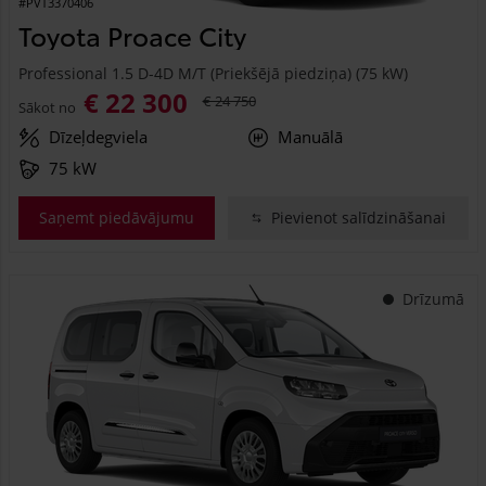
#PVT3370406
Toyota Proace City
Professional 1.5 D-4D M/T (Priekšējā piedziņa) (75 kW)
€ 22 300
€ 24 750
Sākot no
Dīzeļdegviela
Manuālā
75 kW
Saņemt piedāvājumu
Pievienot salīdzināšanai
Drīzumā