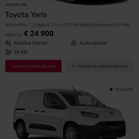
#CA83811940
Toyota Yaris
Active Plus 1.5 Hybrid 115 e-CVT (Priekšējā piedziņa) (68 kW)
€ 24 900
Sākot no
Benzīna hibrīds
Automātiskā
68 kW
Saņemt piedāvājumu
Pievienot salīdzināšanai
Drīzumā