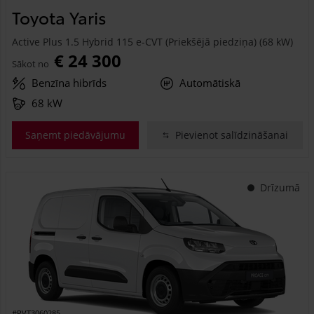
Toyota Yaris
Active Plus 1.5 Hybrid 115 e-CVT (Priekšējā piedziņa) (68 kW)
€ 24 300
Sākot no
Benzīna hibrīds
Automātiskā
68 kW
Saņemt piedāvājumu
Pievienot salīdzināšanai
Drīzumā
#PVT3060285