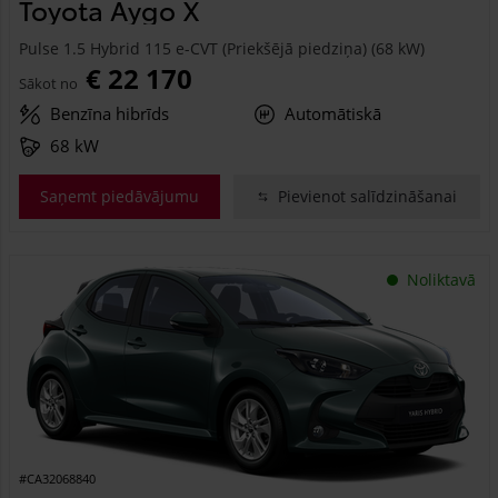
Toyota Aygo X
Pulse 1.5 Hybrid 115 e-CVT (Priekšējā piedziņa) (68 kW)
€ 22 170
Sākot no
Benzīna hibrīds
Automātiskā
68 kW
Saņemt piedāvājumu
Pievienot salīdzināšanai
Noliktavā
#CA32068840