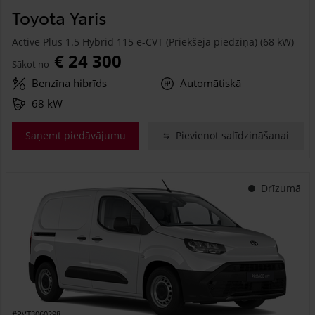
Toyota Yaris
Active Plus 1.5 Hybrid 115 e-CVT (Priekšējā piedziņa) (68 kW)
€ 24 300
Sākot no
Benzīna hibrīds
Automātiskā
68 kW
Saņemt piedāvājumu
Pievienot salīdzināšanai
Drīzumā
#PVT3060298