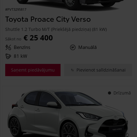
#PVT3295817
Toyota Proace City Verso
Shuttle 1.2 Turbo M/T (Priekšējā piedziņa) (81 kW)
€ 25 400
Sākot no
Benzīns
Manuālā
81 kW
Saņemt piedāvājumu
Pievienot salīdzināšanai
Drīzumā