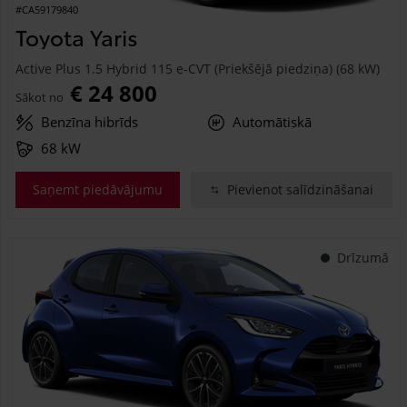
#CA59179840
Toyota Yaris
Active Plus 1.5 Hybrid 115 e-CVT (Priekšējā piedziņa) (68 kW)
€ 24 800
Sākot no
Benzīna hibrīds
Automātiskā
68 kW
Saņemt piedāvājumu
Pievienot salīdzināšanai
Drīzumā