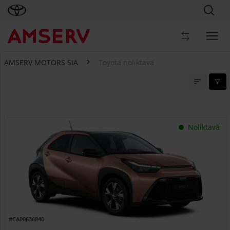
AMSERV MOTORS SIA
Toyota noliktava
Toyota noliktava
Noliktavā
#CA00636840