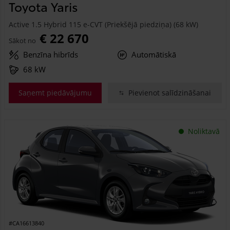
Toyota Yaris
Active 1.5 Hybrid 115 e-CVT (Priekšējā piedziņa) (68 kW)
€ 22 670
Sākot no
Benzīna hibrīds
Automātiskā
68 kW
Saņemt piedāvājumu
Pievienot salīdzināšanai
Noliktavā
#CA16613840