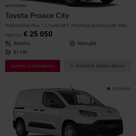
#PVT3145954
Toyota Proace City
Professional Plus 1.2 Turbo M/T (Priekšējā piedziņa) (81 kW)
€ 25 050
Sākot no
Benzīns
Manuālā
81 kW
Saņemt piedāvājumu
Pievienot salīdzināšanai
Drīzumā