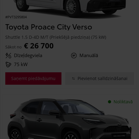
#PVT3295804
Toyota Proace City Verso
Shuttle 1.5 D-4D M/T (Priekšējā piedziņa) (75 kW)
€ 26 700
Sākot no
Dīzeļdegviela
Manuālā
75 kW
Saņemt piedāvājumu
Pievienot salīdzināšanai
Noliktavā