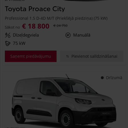
Toyota Proace City
Professional 1.5 D-4D M/T (Priekšējā piedziņa) (75 kW)
€ 18 800
€ 24 750
Sākot no
Dīzeļdegviela
Manuālā
75 kW
Saņemt piedāvājumu
Pievienot salīdzināšanai
Drīzumā