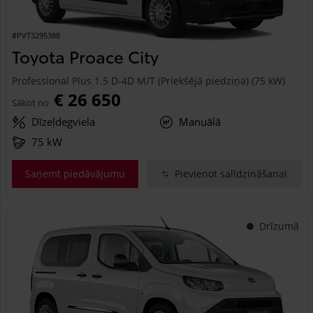
#PVT3295388
Toyota Proace City
Professional Plus 1.5 D-4D M/T (Priekšējā piedziņa) (75 kW)
€ 26 650
Sākot no
Dīzeļdegviela
Manuālā
75 kW
Saņemt piedāvājumu
Pievienot salīdzināšanai
Drīzumā