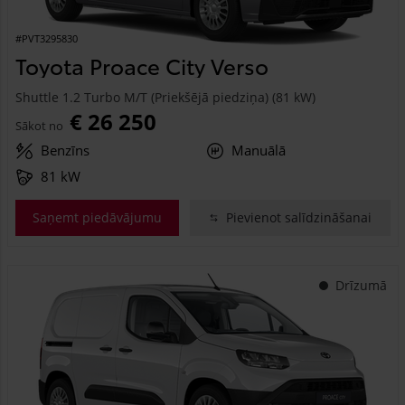
#PVT3295830
Toyota Proace City Verso
Shuttle 1.2 Turbo M/T (Priekšējā piedziņa) (81 kW)
€ 26 250
Sākot no
Benzīns
Manuālā
81 kW
Saņemt piedāvājumu
Pievienot salīdzināšanai
Drīzumā