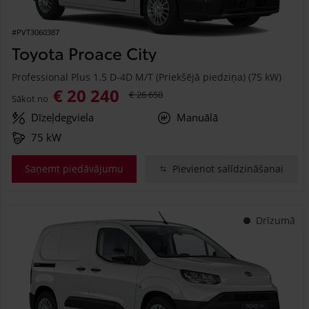
#PVT3060387
Toyota Proace City
Professional Plus 1.5 D-4D M/T (Priekšējā piedziņa) (75 kW)
€ 20 240
€ 26 650
Sākot no
Dīzeļdegviela
Manuālā
75 kW
Saņemt piedāvājumu
Pievienot salīdzināšanai
Drīzumā