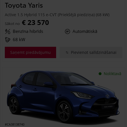
Toyota Yaris
Active 1.5 Hybrid 115 e-CVT (Priekšējā piedziņa) (68 kW)
€ 23 570
Sākot no
Benzīna hibrīds
Automātiskā
68 kW
Saņemt piedāvājumu
Pievienot salīdzināšanai
Noliktavā
#CA38138740