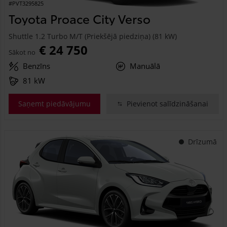
#PVT3295825
Toyota Proace City Verso
Shuttle 1.2 Turbo M/T (Priekšējā piedziņa) (81 kW)
€ 24 750
Sākot no
Benzīns
Manuālā
81 kW
Saņemt piedāvājumu
Pievienot salīdzināšanai
Drīzumā