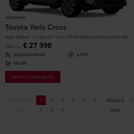
#FR36089450
Toyota Yaris Cross
Style Edition 1.5 Hybrid 115 e-CVT (Priekšējā piedziņa) (68 kW)
€ 27 390
Sākot no
Benzīna hibrīds
e-CVT
68 kW
Saņemt piedāvājumu
Iepriekšējā
Nākamā
1
2
3
4
5
6
lapa
lapa
7
8
9