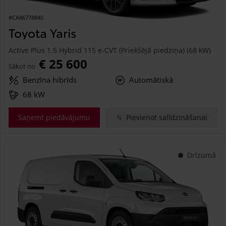
#CA86778840
Toyota Yaris
Active Plus 1.5 Hybrid 115 e-CVT (Priekšējā piedziņa) (68 kW)
€ 25 600
Sākot no
Benzīna hibrīds
Automātiskā
68 kW
Saņemt piedāvājumu
Pievienot salīdzināšanai
Drīzumā