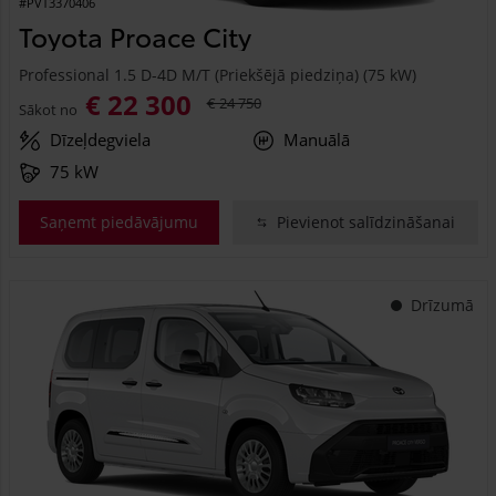
#PVT3370406
Toyota Proace City
Professional 1.5 D-4D M/T (Priekšējā piedziņa) (75 kW)
€ 22 300
€ 24 750
Sākot no
Dīzeļdegviela
Manuālā
75 kW
Saņemt piedāvājumu
Pievienot salīdzināšanai
Drīzumā