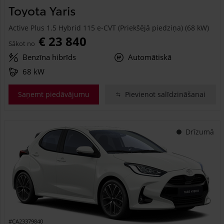
Toyota Yaris
Active Plus 1.5 Hybrid 115 e-CVT (Priekšējā piedziņa) (68 kW)
€ 23 840
Sākot no
Benzīna hibrīds
Automātiskā
68 kW
Saņemt piedāvājumu
Pievienot salīdzināšanai
Drīzumā
#CA23379840