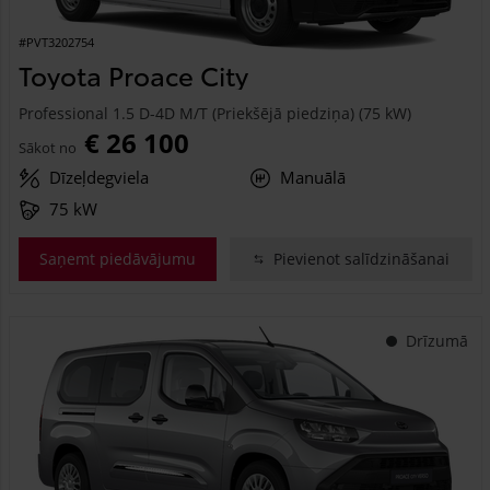
#PVT3202754
Toyota Proace City
Professional 1.5 D-4D M/T (Priekšējā piedziņa) (75 kW)
€ 26 100
Sākot no
Dīzeļdegviela
Manuālā
75 kW
Saņemt piedāvājumu
Pievienot salīdzināšanai
Drīzumā