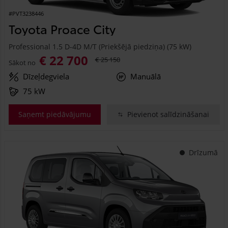
#PVT3238446
Toyota Proace City
Professional 1.5 D-4D M/T (Priekšējā piedziņa) (75 kW)
€ 22 700
€ 25 150
Sākot no
Dīzeļdegviela
Manuālā
75 kW
Saņemt piedāvājumu
Pievienot salīdzināšanai
Drīzumā