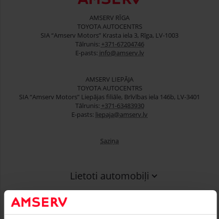
AMSERV RĪGA
TOYOTA AUTOCENTRS
SIA “Amserv Motors” Krasta iela 3, Rīga, LV-1003
Tālrunis:
+371-67204746
E-pasts:
info@amserv.lv
AMSERV LIEPĀJA
TOYOTA AUTOCENTRS
SIA “Amserv Motors” Liepājas filiāle, Brīvības iela 146b, LV-3401
Tālrunis:
+371-63483930
E-pasts:
liepaja@amserv.lv
Saziņa
Lietoti automobiļi
Finansēšana
Serviss