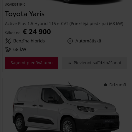
#CA83811940
Toyota Yaris
Active Plus 1.5 Hybrid 115 e-CVT (Priekšējā piedziņa) (68 kW)
€ 24 900
Sākot no
Benzīna hibrīds
Automātiskā
68 kW
Saņemt piedāvājumu
Pievienot salīdzināšanai
Drīzumā