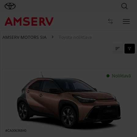
AMSERV MOTORS SIA
Toyota noliktava
Toyota noliktava
Noliktavā
#CA00636840