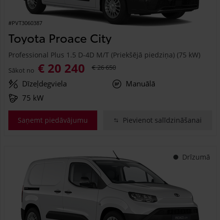
#PVT3060387
Toyota Proace City
Professional Plus 1.5 D-4D M/T (Priekšējā piedziņa) (75 kW)
€ 20 240
€ 26 650
Sākot no
Dīzeļdegviela
Manuālā
75 kW
Saņemt piedāvājumu
Pievienot salīdzināšanai
Drīzumā