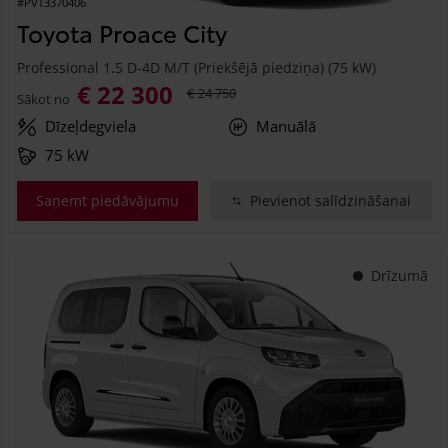
#PVT3370406
Toyota Proace City
Professional 1.5 D-4D M/T (Priekšējā piedziņa) (75 kW)
€ 22 300
€ 24 750
Sākot no
Dīzeļdegviela
Manuālā
75 kW
Saņemt piedāvājumu
Pievienot salīdzināšanai
Drīzumā