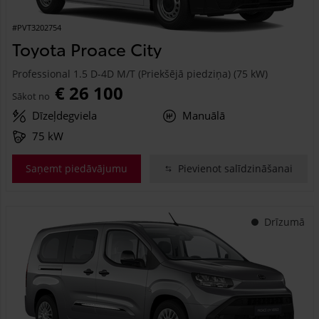
#PVT3202754
Toyota Proace City
Professional 1.5 D-4D M/T (Priekšējā piedziņa) (75 kW)
€ 26 100
Sākot no
Dīzeļdegviela
Manuālā
75 kW
Saņemt piedāvājumu
Pievienot salīdzināšanai
Drīzumā