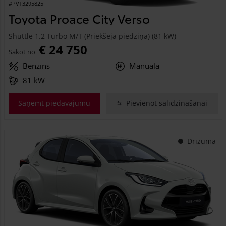
#PVT3295825
Toyota Proace City Verso
Shuttle 1.2 Turbo M/T (Priekšējā piedziņa) (81 kW)
€ 24 750
Sākot no
Benzīns
Manuālā
81 kW
Saņemt piedāvājumu
Pievienot salīdzināšanai
Drīzumā