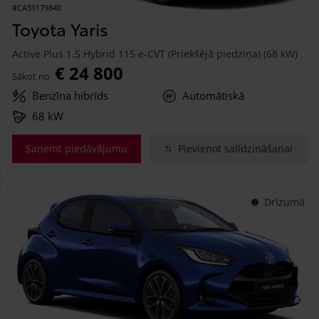
#CA59179840
Toyota Yaris
Active Plus 1.5 Hybrid 115 e-CVT (Priekšējā piedziņa) (68 kW)
€ 24 800
Sākot no
Benzīna hibrīds
Automātiskā
68 kW
Saņemt piedāvājumu
Pievienot salīdzināšanai
Drīzumā