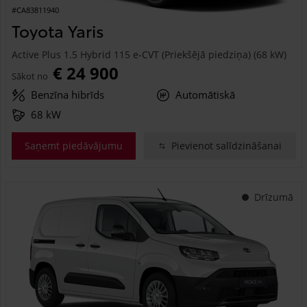
#CA83811940
Toyota Yaris
Active Plus 1.5 Hybrid 115 e-CVT (Priekšējā piedziņa) (68 kW)
€ 24 900
Sākot no
Benzīna hibrīds
Automātiskā
68 kW
Saņemt piedāvājumu
Pievienot salīdzināšanai
Drīzumā