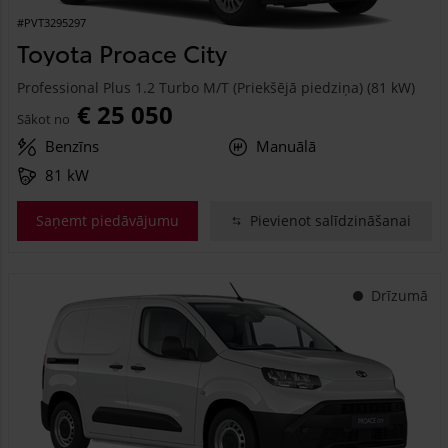
#PVT3295297
Toyota Proace City
Professional Plus 1.2 Turbo M/T (Priekšējā piedziņa) (81 kW)
€ 25 050
Sākot no
Benzīns
Manuālā
81 kW
Saņemt piedāvājumu
Pievienot salīdzināšanai
Drīzumā