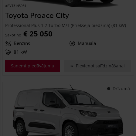
#PVT3145954
Toyota Proace City
Professional Plus 1.2 Turbo M/T (Priekšējā piedziņa) (81 kW)
€ 25 050
Sākot no
Benzīns
Manuālā
81 kW
Saņemt piedāvājumu
Pievienot salīdzināšanai
Drīzumā