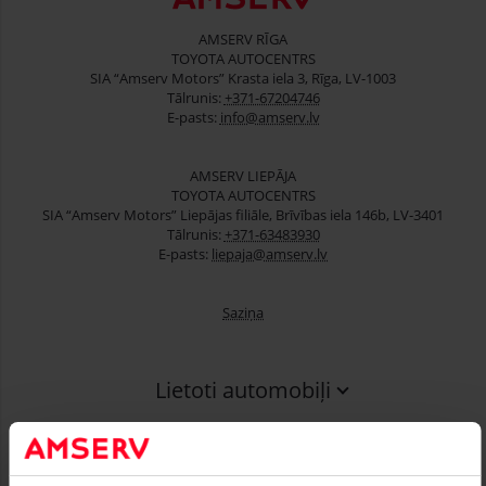
AMSERV RĪGA
TOYOTA AUTOCENTRS
SIA “Amserv Motors” Krasta iela 3, Rīga, LV-1003
Tālrunis:
+371-67204746
E-pasts:
info@amserv.lv
AMSERV LIEPĀJA
TOYOTA AUTOCENTRS
SIA “Amserv Motors” Liepājas filiāle, Brīvības iela 146b, LV-3401
Tālrunis:
+371-63483930
E-pasts:
liepaja@amserv.lv
Saziņa
Lietoti automobiļi
Finansēšana
Serviss