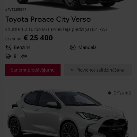
#PVT3295817
Toyota Proace City Verso
Shuttle 1.2 Turbo M/T (Priekšējā piedziņa) (81 kW)
€ 25 400
Sākot no
Benzīns
Manuālā
81 kW
Saņemt piedāvājumu
Pievienot salīdzināšanai
Drīzumā