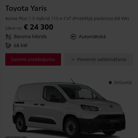
Toyota Yaris
Active Plus 1.5 Hybrid 115 e-CVT (Priekšējā piedziņa) (68 kW)
€ 24 300
Sākot no
Benzīna hibrīds
Automātiskā
68 kW
Saņemt piedāvājumu
Pievienot salīdzināšanai
Drīzumā
#PVT3060298