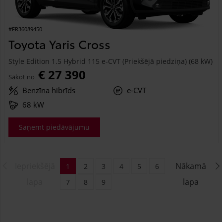
#FR36089450
Toyota Yaris Cross
Style Edition 1.5 Hybrid 115 e-CVT (Priekšējā piedziņa) (68 kW)
€ 27 390
Sākot no
Benzīna hibrīds
e-CVT
68 kW
Saņemt piedāvājumu
Iepriekšējā
Nākamā
1
2
3
4
5
6
lapa
lapa
7
8
9