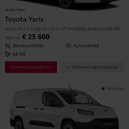
#CA86778840
Toyota Yaris
Active Plus 1.5 Hybrid 115 e-CVT (Priekšējā piedziņa) (68 kW)
€ 25 600
Sākot no
Benzīna hibrīds
Automātiskā
68 kW
Saņemt piedāvājumu
Pievienot salīdzināšanai
Drīzumā