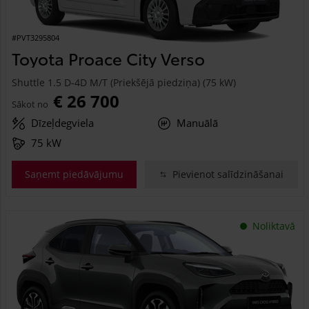
#PVT3295804
Toyota Proace City Verso
Shuttle 1.5 D-4D M/T (Priekšējā piedziņa) (75 kW)
€ 26 700
Sākot no
Dīzeļdegviela
Manuālā
75 kW
Saņemt piedāvājumu
Pievienot salīdzināšanai
Noliktavā