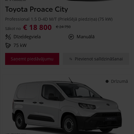
Toyota Proace City
Professional 1.5 D-4D M/T (Priekšējā piedziņa) (75 kW)
€ 18 800
€ 24 750
Sākot no
Dīzeļdegviela
Manuālā
75 kW
Saņemt piedāvājumu
Pievienot salīdzināšanai
Drīzumā