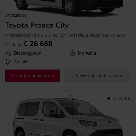
#PVT3295388
Toyota Proace City
Professional Plus 1.5 D-4D M/T (Priekšējā piedziņa) (75 kW)
€ 26 650
Sākot no
Dīzeļdegviela
Manuālā
75 kW
Saņemt piedāvājumu
Pievienot salīdzināšanai
Drīzumā