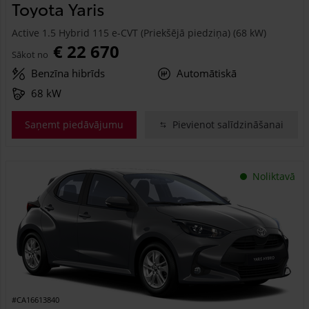
Toyota Yaris
Active 1.5 Hybrid 115 e-CVT (Priekšējā piedziņa) (68 kW)
€ 22 670
Sākot no
Benzīna hibrīds
Automātiskā
68 kW
Saņemt piedāvājumu
Pievienot salīdzināšanai
Noliktavā
#CA16613840