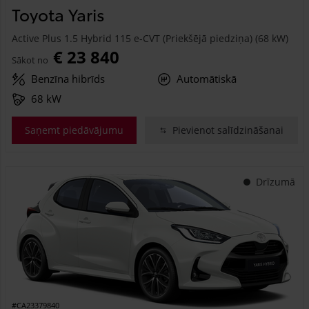
Toyota Yaris
Active Plus 1.5 Hybrid 115 e-CVT (Priekšējā piedziņa) (68 kW)
€ 23 840
Sākot no
Benzīna hibrīds
Automātiskā
68 kW
Saņemt piedāvājumu
Pievienot salīdzināšanai
Drīzumā
#CA23379840