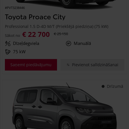
#PVT3238446
Toyota Proace City
Professional 1.5 D-4D M/T (Priekšējā piedziņa) (75 kW)
€ 22 700
€ 25 150
Sākot no
Dīzeļdegviela
Manuālā
75 kW
Saņemt piedāvājumu
Pievienot salīdzināšanai
Drīzumā