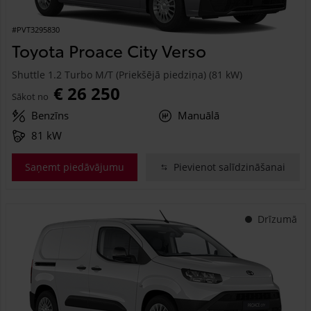
#PVT3295830
Toyota Proace City Verso
Shuttle 1.2 Turbo M/T (Priekšējā piedziņa) (81 kW)
€ 26 250
Sākot no
Benzīns
Manuālā
81 kW
Saņemt piedāvājumu
Pievienot salīdzināšanai
Drīzumā