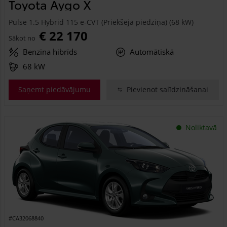
Toyota Aygo X
Pulse 1.5 Hybrid 115 e-CVT (Priekšējā piedziņa) (68 kW)
€ 22 170
Sākot no
Benzīna hibrīds
Automātiskā
68 kW
Saņemt piedāvājumu
Pievienot salīdzināšanai
Noliktavā
#CA32068840