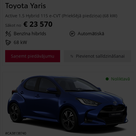
Toyota Yaris
Active 1.5 Hybrid 115 e-CVT (Priekšējā piedziņa) (68 kW)
€ 23 570
Sākot no
Benzīna hibrīds
Automātiskā
68 kW
Saņemt piedāvājumu
Pievienot salīdzināšanai
Noliktavā
#CA38138740