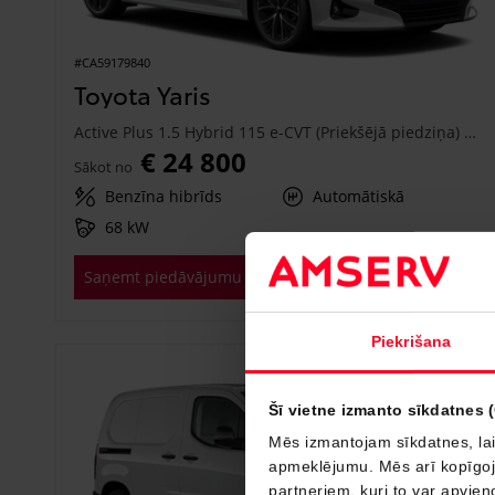
#CA59179840
Toyota Yaris
Active Plus 1.5 Hybrid 115 e-CVT (Priekšējā piedziņa) (68 kW)
€ 24 800
Sākot no
Benzīna hibrīds
Automātiskā
68 kW
Saņemt piedāvājumu
Pievienot salīdzināšanai
Piekrišana
Drīzumā
Šī vietne izmanto sīkdatnes 
Mēs izmantojam sīkdatnes, lai
apmeklējumu. Mēs arī kopīgojam
partneriem, kuri to var apvieno