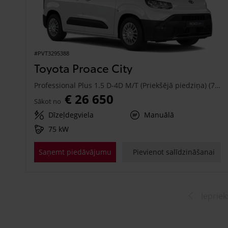
#PVT3295388
Toyota Proace City
Professional Plus 1.5 D-4D M/T (Priekšējā piedziņa) (75 kW)
€ 26 650
Sākot no
Dīzeļdegviela
Manuālā
75 kW
Saņemt piedāvājumu
Pievienot salīdzināšanai
Iepriek