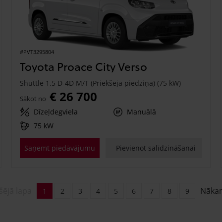
#PVT3295804
Toyota Proace City Verso
Shuttle 1.5 D-4D M/T (Priekšējā piedziņa) (75 kW)
€ 26 700
Sākot no
Dīzeļdegviela
Manuālā
75 kW
Saņemt piedāvājumu
Pievienot salīdzināšanai
šējā lapa
Nāka
1
2
3
4
5
6
7
8
9