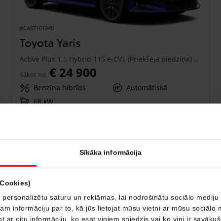
#CA67101940
Toyota Yaris
Active Plus 1.5 Hybrid 115 e-CVT (Priekšējā piedziņa) (68 kW)
€ 24 900
Sākot no
Benzīna hibrīds
Automātiskā
68 kW
Saņemt piedāvājumu
Pievienot salīdzināšanai
Sīkāka informācija
Drīzumā
(Cookies)
 personalizētu saturu un reklāmas, lai nodrošinātu sociālo mediju 
 informāciju par to, kā jūs lietojat mūsu vietni ar mūsu sociālo 
t ar citu informāciju, ko esat viņiem sniedzis vai ko viņi ir savāku