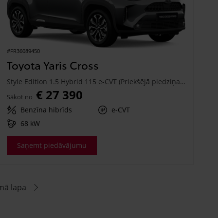
#FR36089450
Toyota Yaris Cross
Style Edition 1.5 Hybrid 115 e-CVT (Priekšējā piedziņa) (68 kW)
€ 27 390
Sākot no
Benzīna hibrīds
e-CVT
68 kW
Saņemt piedāvājumu
mā lapa