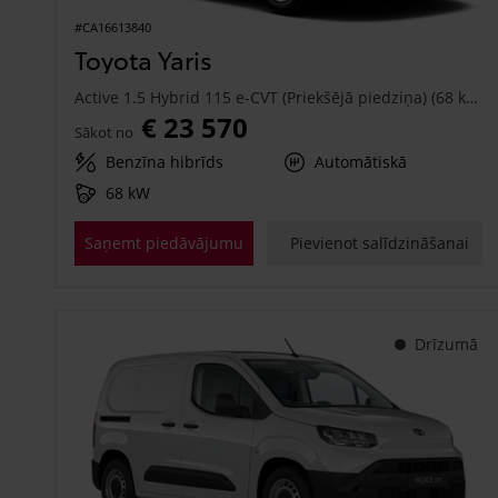
#CA16613840
Toyota Yaris
Active 1.5 Hybrid 115 e-CVT (Priekšējā piedziņa) (68 kW)
€ 23 570
Sākot no
Benzīna hibrīds
Automātiskā
68 kW
Saņemt piedāvājumu
Pievienot salīdzināšanai
Drīzumā