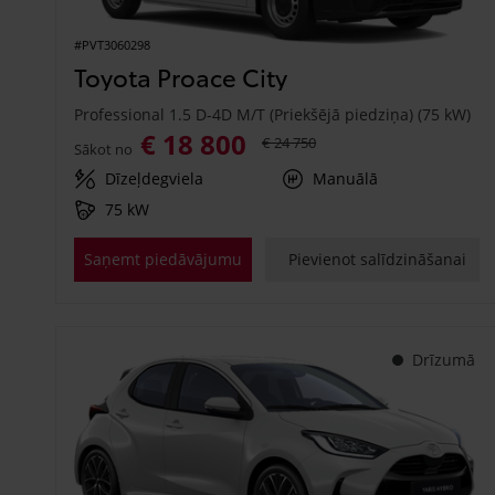
#PVT3060298
Toyota Proace City
Professional 1.5 D-4D M/T (Priekšējā piedziņa) (75 kW)
€ 18 800
€ 24 750
Sākot no
Dīzeļdegviela
Manuālā
75 kW
Saņemt piedāvājumu
Pievienot salīdzināšanai
Drīzumā