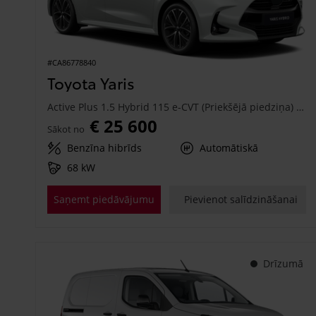
#CA86778840
Toyota Yaris
Active Plus 1.5 Hybrid 115 e-CVT (Priekšējā piedziņa) (68 kW)
€ 25 600
Sākot no
Benzīna hibrīds
Automātiskā
68 kW
Saņemt piedāvājumu
Pievienot salīdzināšanai
Drīzumā