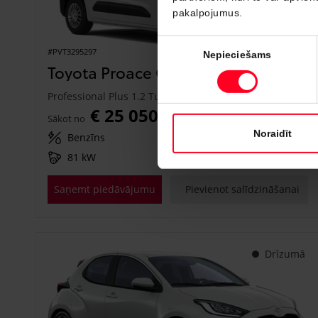
pakalpojumus.
Piekrišanas
#PVT3295297
Nepieciešams
izvēle
Toyota Proace City
Professional Plus 1.2 Turbo M/T (Priekšējā piedziņa) (81 kW)
€ 25 050
Sākot no
Noraidīt
Benzīns
Manuālā
81 kW
Saņemt piedāvājumu
Pievienot salīdzināšanai
Drīzumā