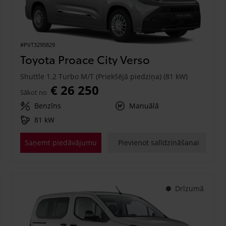
#PVT3295829
Toyota Proace City Verso
Shuttle 1.2 Turbo M/T (Priekšējā piedziņa) (81 kW)
€ 26 250
Sākot no
Benzīns
Manuālā
81 kW
Saņemt piedāvājumu
Pievienot salīdzināšanai
Drīzumā