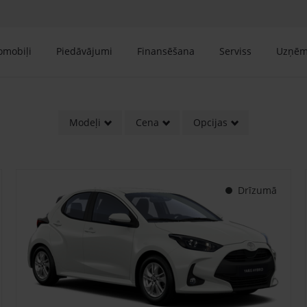
tomobiļi
Piedāvājumi
Finansēšana
Serviss
Uzņē
Modeļi
Cena
Opcijas
Drīzumā