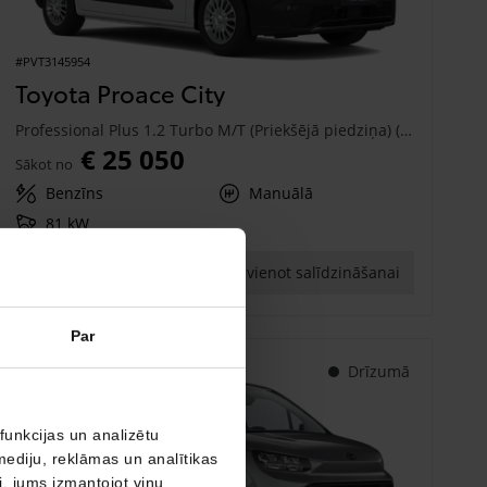
#PVT3145954
Toyota Proace City
Professional Plus 1.2 Turbo M/T (Priekšējā piedziņa) (81 kW)
€ 25 050
Sākot no
Benzīns
Manuālā
81 kW
Saņemt piedāvājumu
Pievienot salīdzināšanai
Par
Drīzumā
funkcijas un analizētu
mediju, reklāmas un analītikas
ši, jums izmantojot viņu