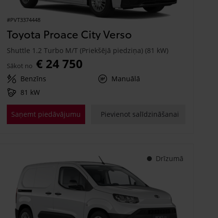
#PVT3374448
Toyota Proace City Verso
Shuttle 1.2 Turbo M/T (Priekšējā piedziņa) (81 kW)
€ 24 750
Sākot no
Benzīns
Manuālā
81 kW
Saņemt piedāvājumu
Pievienot salīdzināšanai
Drīzumā