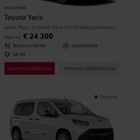
#CA23379840
Toyota Yaris
Active Plus 1.5 Hybrid 115 e-CVT (Priekšējā piedziņa) (68 kW)
€ 24 300
Sākot no
Benzīna hibrīds
Automātiskā
68 kW
Saņemt piedāvājumu
Pievienot salīdzināšanai
Drīzumā