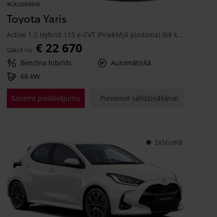
#CA32068840
Toyota Yaris
Active 1.5 Hybrid 115 e-CVT (Priekšējā piedziņa) (68 kW)
€ 22 670
Sākot no
Benzīna hibrīds
Automātiskā
68 kW
Saņemt piedāvājumu
Pievienot salīdzināšanai
Drīzumā