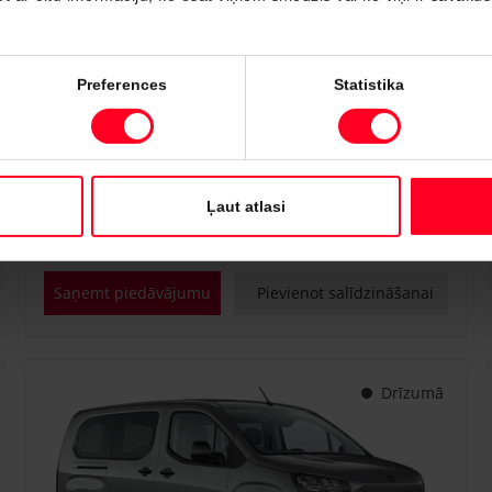
#PVT3238446
Preferences
Statistika
Toyota Proace City
Professional 1.5 D-4D M/T (Priekšējā piedziņa) (75 kW)
€ 22 700
€ 25 150
Sākot no
Ļaut atlasi
Dīzeļdegviela
Manuālā
75 kW
Saņemt piedāvājumu
Pievienot salīdzināšanai
Drīzumā