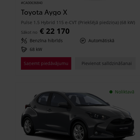
#CA00636840
Toyota Aygo X
Pulse 1.5 Hybrid 115 e-CVT (Priekšējā piedziņa) (68 kW)
€ 22 170
Sākot no
Benzīna hibrīds
Automātiskā
68 kW
Saņemt piedāvājumu
Pievienot salīdzināšanai
Noliktavā