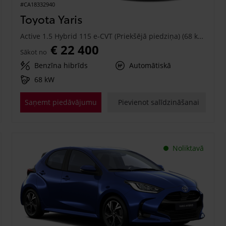
#CA18332940
Toyota Yaris
Active 1.5 Hybrid 115 e-CVT (Priekšējā piedziņa) (68 kW)
€ 22 400
Sākot no
Benzīna hibrīds
Automātiskā
68 kW
Saņemt piedāvājumu
Pievienot salīdzināšanai
Noliktavā