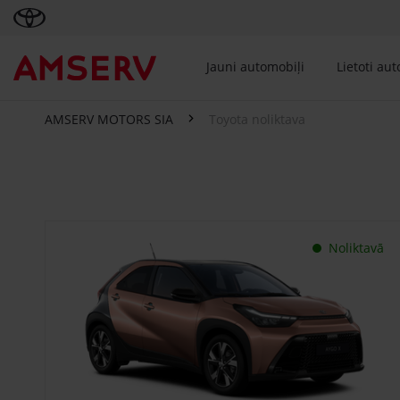
Jauni automobiļi
Lietoti au
AMSERV MOTORS SIA
Toyota noliktava
Toyota noliktava
Noliktavā