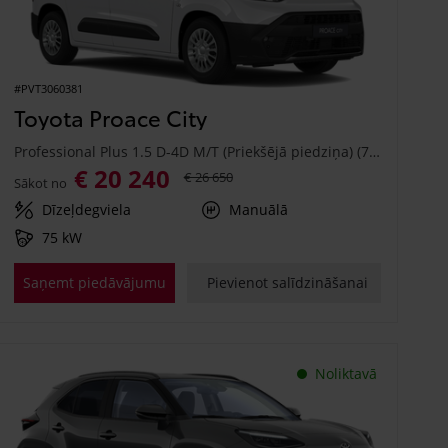
#PVT3060381
Toyota Proace City
Professional Plus 1.5 D-4D M/T (Priekšējā piedziņa) (75 kW)
€ 20 240
€ 26 650
Sākot no
Dīzeļdegviela
Manuālā
75 kW
Saņemt piedāvājumu
Pievienot salīdzināšanai
Noliktavā