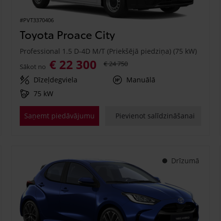
#PVT3370406
Toyota Proace City
Professional 1.5 D-4D M/T (Priekšējā piedziņa) (75 kW)
€ 22 300
€ 24 750
Sākot no
Dīzeļdegviela
Manuālā
75 kW
Saņemt piedāvājumu
Pievienot salīdzināšanai
Drīzumā