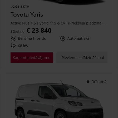
#CA38138740
Toyota Yaris
Active Plus 1.5 Hybrid 115 e-CVT (Priekšējā piedziņa) (68 kW)
€ 23 840
Sākot no
Benzīna hibrīds
Automātiskā
68 kW
Saņemt piedāvājumu
Pievienot salīdzināšanai
Drīzumā